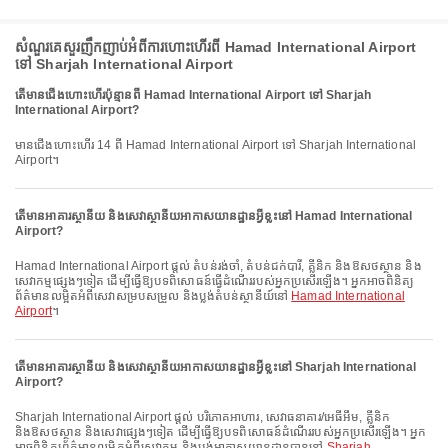
សំណួរគេសួរញឹកញាប់អំពីការហោះហើរពី Hamad International Airport
ទៅ Sharjah International Airport
តើមានជើងហោះហើរប៉ុន្មានពី Hamad International Airport ទៅ Sharjah
International Airport?
មានជើងហោះហើរ 14 ពី Hamad International Airport ទៅ Sharjah International
Airport។
តើមានអាគារស្ថានីយ និងសេវាស្ថានីយអាកាសយានដ្ឋានអ្វីខ្លះនៅ Hamad International
Airport?
Hamad International Airport ផ្តល់ តំបន់រង់ចាំ, តំបន់ជក់បារី, គ្លីនិក និងឱសថស្ថាន និង
សេវាកម្មផ្សេងៗទៀត ដើម្បីធ្វើឱ្យបទពិសោធន៍ធ្វើដំណើររបស់អ្នកប្រសើរឡើង។ អ្នកអាចពិនិត្យ
ព័ត៌មានលម្អិតអំពីសេវាសម្របសម្រួល និងប្លង់តំបន់ស្ថានីយ៍នៅ
Hamad International
Airport
។
តើមានអាគារស្ថានីយ និងសេវាស្ថានីយអាកាសយានដ្ឋានអ្វីខ្លះនៅ Sharjah International
Airport?
Sharjah International Airport ផ្តល់ បរិភោគអាហារ, សេវាធនាគារ/អេធីអឹម, គ្លីនិក
និងឱសថស្ថាន និងសេវាផ្សេងៗទៀត ដើម្បីធ្វើឱ្យបទពិសោធន៍ដំណើររបស់អ្នកប្រសើរឡើង។ អ្នក
អាចពិនិត្យព័ត៌មានលម្អិតអំពីសេវាកម្ម និងប្លង់អាកាសយានដ្ឋានបាននៅ
Sharjah