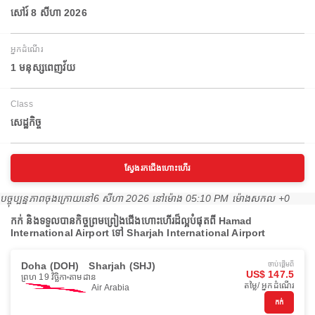
សៅរ៍ 8 សីហា 2026
អ្នកដំណើរ
1 មនុស្សពេញវ័យ
Class
សេដ្ឋកិច្ច
ស្វែងរកជើងហោះហើរ
បច្ចុប្បន្នភាពចុងក្រោយនៅ
6 សីហា 2026 នៅ​ម៉ោង 05:10 PM ម៉ោង​សកល +0
កក់ និងទទួលបានកិច្ចព្រមព្រៀងជើងហោះហើរដ៏ល្អបំផុតពី Hamad
International Airport ទៅ Sharjah International Airport
Doha (DOH)
Sharjah (SHJ)
ចាប់ផ្ដើមពី
US$ 147.5
ព្រហ 19 វិច្ឆិកា
តាមដាន
តម្លៃ/ អ្នកដំណើរ
Air Arabia
កក់