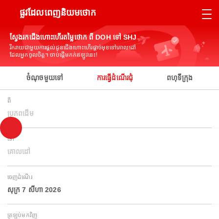
ផ្លូវដែលពេញនិយមថោក
ស្វែងរកជើងហោះហើរតម្លៃថោក ពី DOH ទៅ SHJ
រីករាយជាមួយការផ្តល់ជូនជើងហោះហើរផ្តាច់មុខទៅគោលដៅ
ដែលអ្នកចូលចិត្ត។ ចាប់ផ្តើមកក់ឥឡូវនេះ!
ចំណុចមួយទៅ
ការធ្វើដំណើរជុំ
ពហុទីក្រុង
ពី
ប្រភពដើម
ទៅ
គោលដៅ
ចេញដំណើរ
សុក្រ 7 សីហា 2026
ត្រឡប់មកវិញ