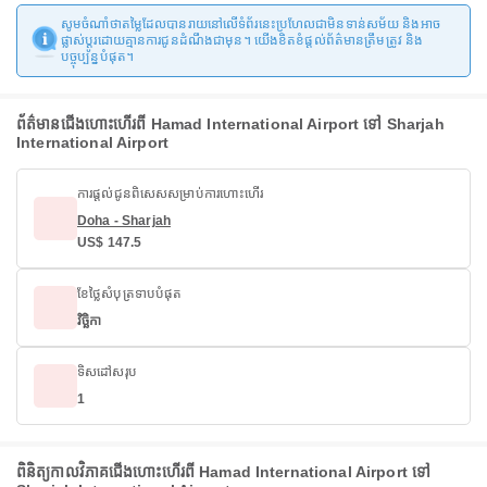
សូមចំណាំថាតម្លៃដែលបានរាយនៅលើទំព័រនេះប្រហែលជាមិនទាន់សម័យ និងអាច
ផ្លាស់ប្តូរដោយគ្មានការជូនដំណឹងជាមុន។ យើងខិតខំផ្តល់ព័ត៌មានត្រឹមត្រូវ និង
បច្ចុប្បន្នបំផុត។
ព័ត៌មានជើងហោះហើរពី Hamad International Airport ទៅ Sharjah
International Airport
ការផ្តល់ជូនពិសេសសម្រាប់ការហោះហើរ
Doha - Sharjah
US$ 147.5
ខែថ្លៃសំបុត្រទាបបំផុត
វិច្ឆិកា
ទិសដៅសរុប
1
ពិនិត្យកាលវិភាគជើងហោះហើរពី Hamad International Airport ទៅ