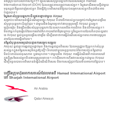
និងស្រូបយកបរិយាកាសប្លែកៗ។ ជ្រើសរើសសំបុត្រយន្តហោះដែលសមរម្យពី Hamad
International Airport (DOH) ដែលតម្រូវតាមតម្រូវការរបស់អ្នក។ ស្វែងរកជើងមេឃថ្មីជាមួយ
មនុស្សជាទីស្រលាញ់របស់អ្នក និងធ្វើឱ្យបទពិសោធន៍ថ្ងៃឈប់សម្រាករបស់អ្នកពិតជាមិនអាច
បំភ្លេចបាន។
ស្វែងរកសំបុត្រយន្តហោះដ៏ល្អឥតខ្ចោះជាមួយ Airpaz
សម្រាប់បទពិសោធន៍ធ្វើដំណើរគ្មានថ្នេរ Airpaz គឺជាវេទិការបស់អ្នកសម្រាប់ការស្វែងរកជម្រើស
សំបុត្រយន្តហោះដ៏ល្អបំផុត។ ជាមួយនឹងចំណុចប្រទាក់ងាយស្រួលប្រើ Airpaz ជួយអ្នក
ប្រៀបធៀប និងជ្រើសរើសសំបុត្រយន្តហោះដែលសាកសមនឹងកាលវិភាគ និងថវិការបស់អ្នក។
មិនថាអ្នកកំពុងរៀបចំផែនការទៅលំហែកាយនៅនាទីចុងក្រោយ ឬវិស្សមកាលដែលគិតបានល្អនោះ
ទេ Airpaz ផ្តល់ជូននូវជម្រើសជាច្រើន ដើម្បីធានាថាការធ្វើដំណើររបស់អ្នកមានភាពងាយស្រួល
តាមដែលអាចធ្វើទៅបាន។
តម្លៃសំបុត្រសមរម្យដោយគ្មានការសម្របសម្រួល
Airpaz ផ្តល់នូវការផ្តល់ជូនផ្តាច់មុខ និងការផ្តល់ជូនពិសេស ដែលអនុញ្ញាតឱ្យអ្នកកក់សំបុត្រ
របស់អ្នកក្នុងតម្លៃសមរម្យមិនគួរឱ្យជឿ។ រីករាយជាមួយអត្ថប្រយោជន៍នៃការបញ្ចុះតម្លៃដោយ
មិនប៉ះពាល់ដល់គុណភាព ឬផាសុកភាព។ ជាមួយនឹង Airpaz ការធ្វើដំណើរទៅកាន់គោលដៅ
ក្នុងក្តីស្រមៃរបស់អ្នកមិនងាយស្រួលនោះទេ។ កក់ជើងហោះហើរថោករបស់អ្នកជាមួយ Airpaz
ដើម្បីទទួលបានបទពិសោធន៍ធ្វើដំណើរដ៏ពិសេស និងការសន្សំប្រាក់ដែលមិនអាចកាត់ថ្លៃបាន។
បញ្ជីនៃក្រុមហ៊ុនអាកាសចរណ៍ដែលមានពី Hamad International Airport
ទៅ Sharjah International Airport
Air Arabia
Qatar Airways