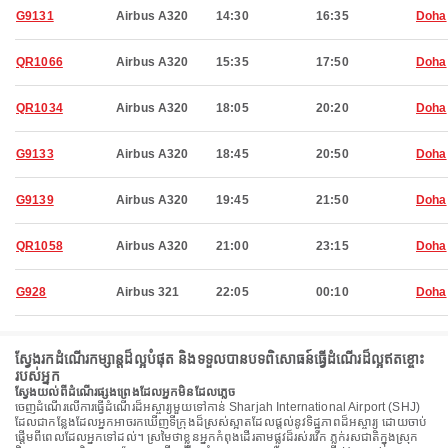
G9131
Airbus A320
14:30
16:35
Doha
QR1066
Airbus A320
15:35
17:50
Doha
QR1034
Airbus A320
18:05
20:20
Doha
G9133
Airbus A320
18:45
20:50
Doha
G9139
Airbus A320
19:45
21:50
Doha
QR1058
Airbus A320
21:00
23:15
Doha
G928
Airbus 321
22:05
00:10
Doha
ស្វែងរកដំណើរកម្សាន្តដ៏ល្អបំផុត និងទទួលបានបទពិសោធន៍ធ្វើដំណើរដ៏ល្អឥតខ្ចោះ
របស់អ្នក
ស្វែងយល់ពីដំណើរផ្សងព្រេងដែលអ្នកមិនដែលភ្លេច
ចេញដំណើរលើការធ្វើដំណើរដ៏អស្ចារ្យមួយទៅកាន់ Sharjah International Airport (SHJ)
ដែលជាកន្លែងដែលអ្នកអាចរកឃើញទីក្រុងដ៏ស្រស់ស្អាតដែលផ្តល់នូវទិដ្ឋភាពដ៏អស្ចារ្យ ដោយចាប់
ផ្តើមពីពេលដែលអ្នកទៅដល់។ ស្រមៃថាខ្លួនអ្នកកំពុងដើរតាមផ្លូវដ៏រស់រវើក ភ្លក់រសជាតិក្នុងស្រុក