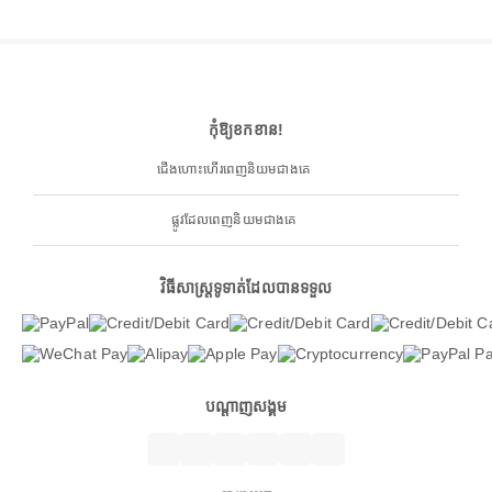
កុំឱ្យខកខាន!
ជើងហោះហើរពេញនិយមជាងគេ
ផ្លូវដែលពេញនិយមជាងគេ
វិធីសាស្ត្រទូទាត់ដែលបានទទួល
បណ្តាញសង្គម