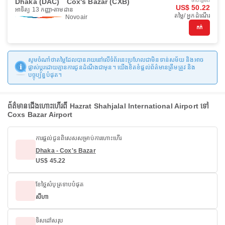
Dhaka (DAC)
Cox's Bazar (CXB)
ចាប់ផ្ដើមពី
US$ 50.22
អាទិត្យ 13 កញ្ញា
តាមដាន
តម្លៃ/ អ្នកដំណើរ
Novoair
កក់
សូមចំណាំថាតម្លៃដែលបានរាយនៅលើទំព័រនេះប្រហែលជាមិនទាន់សម័យ និងអាច
ផ្លាស់ប្តូរដោយគ្មានការជូនដំណឹងជាមុន។ យើងខិតខំផ្តល់ព័ត៌មានត្រឹមត្រូវ និង
បច្ចុប្បន្នបំផុត។
ព័ត៌មានជើងហោះហើរពី Hazrat Shahjalal International Airport ទៅ
Coxs Bazar Airport
ការផ្តល់ជូនពិសេសសម្រាប់ការហោះហើរ
Dhaka - Cox's Bazar
US$ 45.22
ខែថ្លៃសំបុត្រទាបបំផុត
សីហា
ទិសដៅសរុប