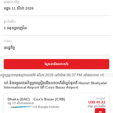
ត្រឡប់មកវិញ
អង្គារ 11 សីហា 2026
អ្នកដំណើរ
1 មនុស្សពេញវ័យ
Class
សេដ្ឋកិច្ច
ស្វែងរកជើងហោះហើរ
បច្ចុប្បន្នភាពចុងក្រោយនៅ
8 សីហា 2026 នៅ​ម៉ោង 06:37 PM ម៉ោង​សកល +0
កក់ និងទទួលបានកិច្ចព្រមព្រៀងជើងហោះហើរដ៏ល្អបំផុតពី Hazrat Shahjalal
International Airport ទៅ Coxs Bazar Airport
Dhaka (DAC)
Cox's Bazar (CXB)
ចាប់ផ្ដើមពី
US$ 45.22
ចន្ទ 10 សីហា
តាមដាន
តម្លៃ/ អ្នកដំណើរ
US-Bangla Airlines
កក់