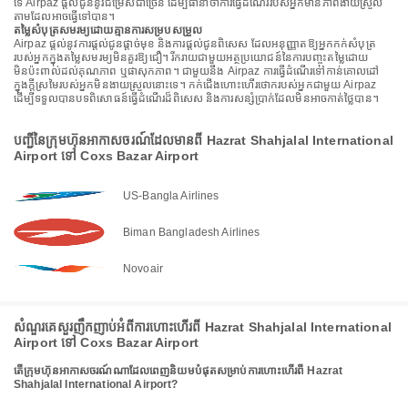
ទេ Airpaz ផ្តល់ជូននូវជម្រើសជាច្រើន ដើម្បីធានាថាការធ្វើដំណើររបស់អ្នកមានភាពងាយស្រួល
តាមដែលអាចធ្វើទៅបាន។
តម្លៃសំបុត្រសមរម្យដោយគ្មានការសម្របសម្រួល
Airpaz ផ្តល់នូវការផ្តល់ជូនផ្តាច់មុខ និងការផ្តល់ជូនពិសេស ដែលអនុញ្ញាតឱ្យអ្នកកក់សំបុត្រ
របស់អ្នកក្នុងតម្លៃសមរម្យមិនគួរឱ្យជឿ។ រីករាយជាមួយអត្ថប្រយោជន៍នៃការបញ្ចុះតម្លៃដោយ
មិនប៉ះពាល់ដល់គុណភាព ឬផាសុកភាព។ ជាមួយនឹង Airpaz ការធ្វើដំណើរទៅកាន់គោលដៅ
ក្នុងក្តីស្រមៃរបស់អ្នកមិនងាយស្រួលនោះទេ។ កក់ជើងហោះហើរថោករបស់អ្នកជាមួយ Airpaz
ដើម្បីទទួលបានបទពិសោធន៍ធ្វើដំណើរដ៏ពិសេស និងការសន្សំប្រាក់ដែលមិនអាចកាត់ថ្លៃបាន។
បញ្ជីនៃក្រុមហ៊ុនអាកាសចរណ៍ដែលមានពី Hazrat Shahjalal International
Airport ទៅ Coxs Bazar Airport
US-Bangla Airlines
Biman Bangladesh Airlines
Novoair
សំណួរគេសួរញឹកញាប់អំពីការហោះហើរពី Hazrat Shahjalal International
Airport ទៅ Coxs Bazar Airport
តើក្រុមហ៊ុនអាកាសចរណ៍ណាដែលពេញនិយមបំផុតសម្រាប់ការហោះហើរពី Hazrat
Shahjalal International Airport?