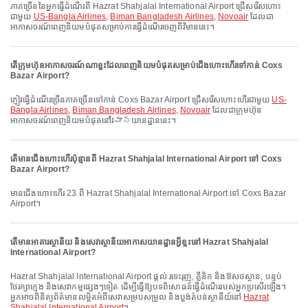
ភាគច្រើននៃអ្នកធ្វើដំណើរពី Hazrat Shahjalal International Airport ជ្រើសរើសហោះ
ជាមួយ
US-Bangla Airlines
,
Biman Bangladesh Airlines
,
Novoair
ដែលជា
អាកាសចរណ៍ពេញនិយមបំផុតសម្រាប់ការធ្វើដំណើរចេញពីវិមាននេះ។
តើក្រុមហ៊ុនអាកាសចរណ៍ណាខ្លះដែលពេញនិយមបំផុតសម្រាប់ជើងហោះហើរទៅកាន់ Coxs
Bazar Airport?
ភ្ញៀវធ្វើដំណើរច្រើនភាគច្រើនទៅកាន់ Coxs Bazar Airport ជ្រើសរើសហោះហើរជាមួយ
US-
Bangla Airlines
,
Biman Bangladesh Airlines
,
Novoair
ដែលជាក្រុមហ៊ុន
អាកាសចរណ៍ពេញនិយមបំផុតនៅវిమానយានដ្ឋាននេះ។
តើមានជើងហោះហើរប៉ុន្មានពី Hazrat Shahjalal International Airport ទៅ Coxs
Bazar Airport?
មានជើងហោះហើរ 23 ពី Hazrat Shahjalal International Airport ទៅ Coxs Bazar
Airport។
តើមានអាគារស្ថានីយ និងសេវាស្ថានីយអាកាសយានដ្ឋានអ្វីខ្លះនៅ Hazrat Shahjalal
International Airport?
Hazrat Shahjalal International Airport ផ្តល់ រទេះរុញ, គ្លីនិក និងឱសថស្ថាន, បន្ទប់
ថែរក្សាក្មេង និងសេវាកម្មផ្សេងៗទៀត ដើម្បីធ្វើឱ្យបទពិសោធន៍ធ្វើដំណើររបស់អ្នកប្រសើរឡើង។
អ្នកអាចពិនិត្យព័ត៌មានលម្អិតអំពីសេវាសម្របសម្រួល និងប្លង់តំបន់ស្ថានីយ៍នៅ
Hazrat
Shahjalal International Airport
។