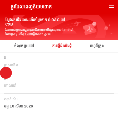
ផ្លូវដែលពេញនិយមថោក
ស្វែងរកជើងហោះហើរតម្លៃថោក ពី DAC ទៅ
CXB
រីករាយជាមួយការផ្តល់ជូនជើងហោះហើរផ្តាច់មុខទៅគោលដៅ
ដែលអ្នកចូលចិត្ត។ ចាប់ផ្តើមកក់ឥឡូវនេះ!
ចំណុចមួយទៅ
ការធ្វើដំណើរជុំ
ពហុទីក្រុង
ពី
ប្រភពដើម
ទៅ
គោលដៅ
ចេញដំណើរ
ចន្ទ 10 សីហា 2026