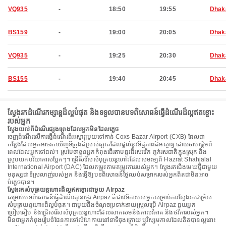
VQ935
-
18:50
19:55
Dhak
BS159
-
19:00
20:05
Dhak
VQ935
-
19:25
20:30
Dhak
BS155
-
19:40
20:45
Dhak
ស្វែងរកដំណើរកម្សាន្តដ៏ល្អបំផុត និងទទួលបានបទពិសោធន៍ធ្វើដំណើរដ៏ល្អឥតខ្ចោះ
របស់អ្នក
ស្វែងយល់ពីដំណើរផ្សងព្រេងដែលអ្នកមិនដែលភ្លេច
ចេញដំណើរលើការធ្វើដំណើរដ៏អស្ចារ្យមួយទៅកាន់ Coxs Bazar Airport (CXB) ដែលជា
កន្លែងដែលអ្នកអាចរកឃើញទីក្រុងដ៏ស្រស់ស្អាតដែលផ្តល់នូវទិដ្ឋភាពដ៏អស្ចារ្យ ដោយចាប់ផ្តើមពី
ពេលដែលអ្នកទៅដល់។ ស្រមៃថាខ្លួនអ្នកកំពុងដើរតាមផ្លូវដ៏រស់រវើក ភ្លក់រសជាតិក្នុងស្រុក និង
ស្រូបយកបរិយាកាសប្លែកៗ។ ជ្រើសរើសសំបុត្រយន្តហោះដែលសមរម្យពី Hazrat Shahjalal
International Airport (DAC) ដែលតម្រូវតាមតម្រូវការរបស់អ្នក។ ស្វែងរកជើងមេឃថ្មីជាមួយ
មនុស្សជាទីស្រលាញ់របស់អ្នក និងធ្វើឱ្យបទពិសោធន៍ថ្ងៃឈប់សម្រាករបស់អ្នកពិតជាមិនអាច
បំភ្លេចបាន។
ស្វែងរកសំបុត្រយន្តហោះដ៏ល្អឥតខ្ចោះជាមួយ Airpaz
សម្រាប់បទពិសោធន៍ធ្វើដំណើរគ្មានថ្នេរ Airpaz គឺជាវេទិការបស់អ្នកសម្រាប់ការស្វែងរកជម្រើស
សំបុត្រយន្តហោះដ៏ល្អបំផុត។ ជាមួយនឹងចំណុចប្រទាក់ងាយស្រួលប្រើ Airpaz ជួយអ្នក
ប្រៀបធៀប និងជ្រើសរើសសំបុត្រយន្តហោះដែលសាកសមនឹងកាលវិភាគ និងថវិការបស់អ្នក។
មិនថាអ្នកកំពុងរៀបចំផែនការទៅលំហែកាយនៅនាទីចុងក្រោយ ឬវិស្សមកាលដែលគិតបានល្អនោះ