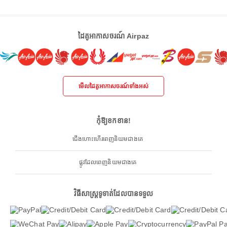
ដៃគូអាកាសចរណ៍ Airpaz
មើលដៃគូអាកាសចរណ៍ទាំងអស់
កុំឱ្យខកខាន!
ជើងហោះហើរពេញនិយមជាងគេ
ផ្លូវដែលពេញនិយមជាងគេ
វិធីសាស្ត្រទូទាត់ដែលបានទទួល