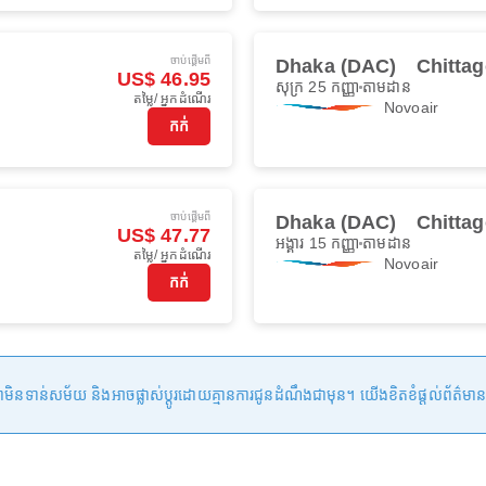
ចាប់ផ្ដើមពី
Dhaka (DAC)
Chitta
US$ 46.95
សុក្រ 25 កញ្ញា
តាមដាន
តម្លៃ/ អ្នកដំណើរ
Novoair
កក់
ចាប់ផ្ដើមពី
Dhaka (DAC)
Chitta
US$ 47.77
អង្គារ 15 កញ្ញា
តាមដាន
តម្លៃ/ អ្នកដំណើរ
Novoair
កក់
ន់សម័យ និងអាចផ្លាស់ប្តូរដោយគ្មានការជូនដំណឹងជាមុន។ យើងខិតខំផ្តល់ព័ត៌មានត្រឹមត្