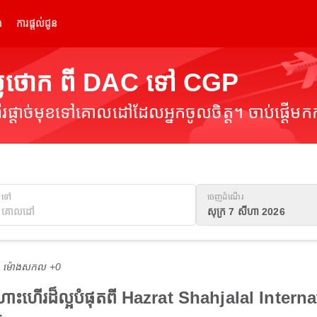
់
ការផ្តល់ជូន
្លៃថោក ពី DAC ទៅ CGP
ផ្តាច់មុខទៅគោលដៅដែលអ្នកចូលចិត្ត។ ចាប់ផ្តើមកក
ទៅ
ចេញដំណើរ
សុក្រ 7 សីហា 2026
M ម៉ោង​សកល +0
ងហោះហើរដ៏ល្អបំផុតពី Hazrat Shahjalal Inter