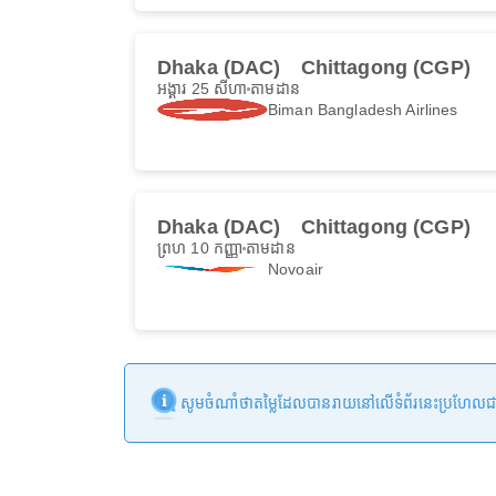
Dhaka (DAC)
Chittagong (CGP)
អង្គារ 25 សីហា
តាមដាន
Biman Bangladesh Airlines
Dhaka (DAC)
Chittagong (CGP)
ព្រហ 10 កញ្ញា
តាមដាន
Novoair
សូមចំណាំថាតម្លៃដែលបានរាយនៅលើទំព័រនេះប្រហែលជាមិនទា