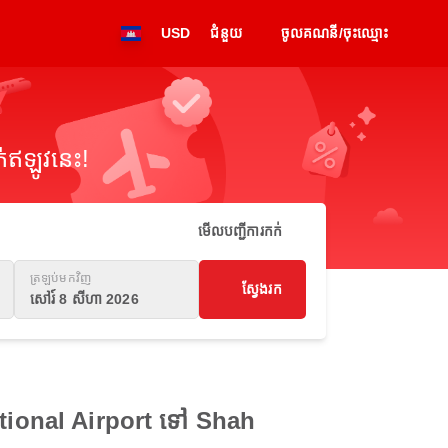
USD
ជំនួយ
ចូលគណនី/ចុះឈ្មោះ
់ឥឡូវនេះ!
មើលបញ្ជីការកក់
ត្រឡប់មកវិញ
ស្វែងរក
សៅរ៍ 8 សីហា 2026
national Airport ទៅ Shah