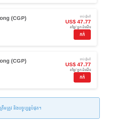
ចាប់ផ្ដើមពី
gong (CGP)
US$ 47.77
តម្លៃ/ អ្នកដំណើរ
កក់
ចាប់ផ្ដើមពី
gong (CGP)
US$ 47.77
តម្លៃ/ អ្នកដំណើរ
កក់
រូវ និងបច្ចុប្បន្នបំផុត។