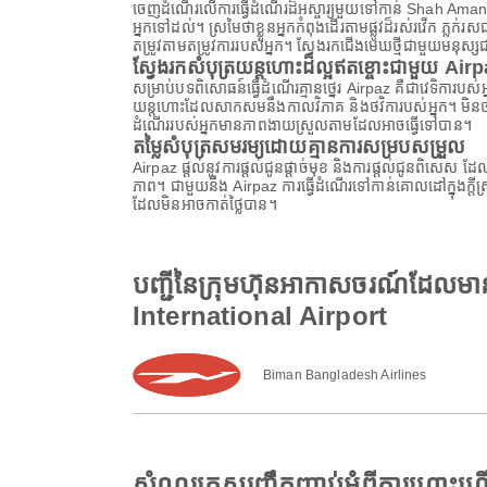
ចេញដំណើរលើការធ្វើដំណើរដ៏អស្ចារ្យមួយទៅកាន់ Shah Amanat
អ្នកទៅដល់។ ស្រមៃថាខ្លួនអ្នកកំពុងដើរតាមផ្លូវដ៏រស់រវើក ភ្
តម្រូវតាមតម្រូវការរបស់អ្នក។ ស្វែងរកជើងមេឃថ្មីជាមួយមនុស្
ស្វែងរកសំបុត្រយន្តហោះដ៏ល្អឥតខ្ចោះជាមួយ Air
សម្រាប់បទពិសោធន៍ធ្វើដំណើរគ្មានថ្នេរ Airpaz គឺជាវេទិការប
យន្តហោះដែលសាកសមនឹងកាលវិភាគ និងថវិការបស់អ្នក។ មិនថាអ្
ដំណើររបស់អ្នកមានភាពងាយស្រួលតាមដែលអាចធ្វើទៅបាន។
តម្លៃសំបុត្រសមរម្យដោយគ្មានការសម្របសម្រួល
Airpaz ផ្តល់នូវការផ្តល់ជូនផ្តាច់មុខ និងការផ្តល់ជូនពិសេស 
ភាព។ ជាមួយនឹង Airpaz ការធ្វើដំណើរទៅកាន់គោលដៅក្នុងក្ត
ដែលមិនអាចកាត់ថ្លៃបាន។
បញ្ជីនៃក្រុមហ៊ុនអាកាសចរណ៍ដែល
International Airport
Biman Bangladesh Airlines
សំណួរគេសួរញឹកញាប់អំពីការហោះហ