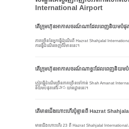
International Airport
តើក្រុមហ៊ុនអាកាសចរណ៍ណាដែលពេញនិយមបំផុតស
ភាគច្រើននៃអ្នកធ្វើដំណើរពី Hazrat Shahjalal Internati
ការធ្វើដំណើរចេញពីវិមាននេះ។
តើក្រុមហ៊ុនអាកាសចរណ៍ណាខ្លះដែលពេញនិយមប
ភ្ញៀវធ្វើដំណើរច្រើនភាគច្រើនទៅកាន់ Shah Amanat Inte
និយមបំផុតនៅវిమానយានដ្ឋាននេះ។
តើមានជើងហោះហើរប៉ុន្មានពី Hazrat Shahja
មានជើងហោះហើរ 23 ពី Hazrat Shahjalal International