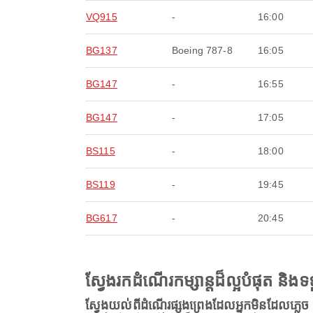
VQ915
-
16:00
BG137
Boeing 787-8
16:05
BG147
-
16:55
BG147
-
17:05
BS115
-
18:00
BS119
-
19:45
BG617
-
20:45
ស្វែងរកដំណើរកម្សាន្តដ៏ល្អបំផុត និ
ស្វែងយល់ពីដំណើរផ្សងព្រេងដែលអ្នកមិនដែលភ្លេច