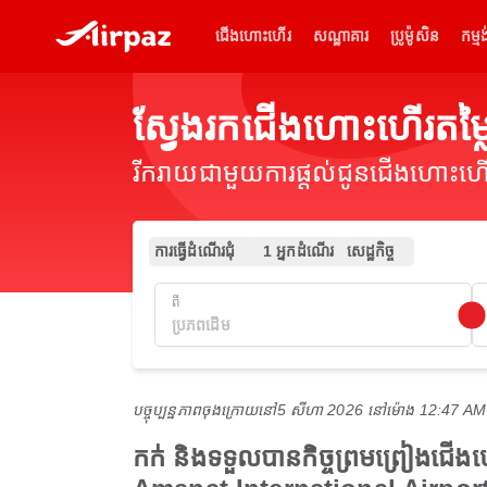
ជើងហោះហើរ
សណ្ឋាគារ
ប្រូម៉ូសិន
កម្មង
ស្វែងរកជើងហោះហើរតម
រីករាយជាមួយការផ្តល់ជូនជើងហោះហើរ
ការធ្វើដំណើរជុំ
1 អ្នកដំណើរ
សេដ្ឋកិច្ច
ពី
បច្ចុប្បន្នភាពចុងក្រោយនៅ
5 សីហា 2026 នៅ​ម៉ោង 12:47 A
កក់ និងទទួលបានកិច្ចព្រមព្រៀងជើ