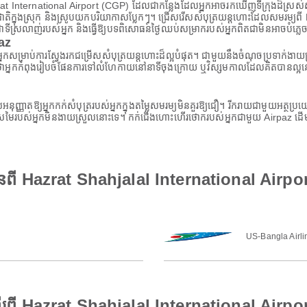
 International Airport (CGP) ដែលជាកន្លែងដែលអ្នកអាចរកឃើញទីក្រុងដ៏ស្រស់ស្អា
លក់រសជាតិក្នុងស្រុក និងស្រូបយកបរិយាកាសប្លែកៗ។ ជ្រើសរើសសំបុត្រយន្តហោះដែលសមរម
សជាទីស្រលាញ់របស់អ្នក និងធ្វើឱ្យបទពិសោធន៍ថ្ងៃឈប់សម្រាករបស់អ្នកពិតជាមិនអាចបំភ្ល
paz
ស់អ្នកសម្រាប់ការស្វែងរកជម្រើសសំបុត្រយន្តហោះដ៏ល្អបំផុត។ ជាមួយនឹងចំណុចប្រទាក់ងា
នកកំពុងរៀបចំផែនការទៅលំហែកាយនៅនាទីចុងក្រោយ ឬវិស្សមកាលដែលគិតបានល្អនោះទេ A
ដែលអនុញ្ញាតឱ្យអ្នកកក់សំបុត្ររបស់អ្នកក្នុងតម្លៃសមរម្យមិនគួរឱ្យជឿ។ រីករាយជាមួយអត
ីស្រមៃរបស់អ្នកមិនងាយស្រួលនោះទេ។ កក់ជើងហោះហើរថោករបស់អ្នកជាមួយ Airpaz ដើម្ប
មានពី Hazrat Shahjalal International Air
US-Bangla Airli
ើរពី Hazrat Shahjalal International Air