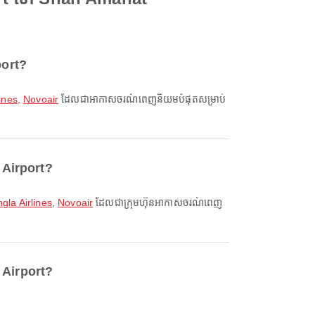
port?
ines
,
Novoair
ដែលជាអាកាសចរណ៍ពេញនិយមបំផុតសម្រាប់
 Airport?
gla Airlines
,
Novoair
ដែលជាក្រុមហ៊ុនអាកាសចរណ៍ពេញ
 Airport?