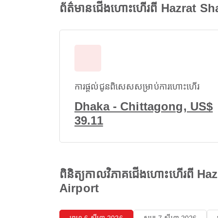
ព័ត៌មានជើងហោះហើរពី Hazrat Sh
ការផ្តល់ជូនពិសេសសម្រាប់ការហោះហើរ
Dhaka - Chittagong, US$
39.11
ពិនិត្យកាលវិភាគជើងហោះហើរពី H
Airport