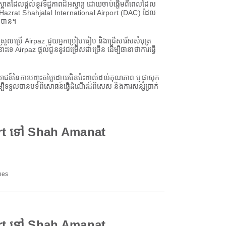
តដែលផ្តល់នូវទិដ្ឋភាពដ៏អស្ចារ្យ ដោយចាប់ផ្តើមពីពេលដែល
្យពី Hazrat Shahjalal International Airport (DAC) ដែល
េចបាន។
យស្រួលប្រើ Airpaz ជួយអ្នកប្រៀបធៀប និងជ្រើសរើសសំបុត្រ
irpaz ផ្តល់ជូននូវជម្រើសជាច្រើន ដើម្បីធានាថាការធ្វើ
្ថប្រយោជន៍នៃការបញ្ចុះតម្លៃដោយមិនប៉ះពាល់ដល់គុណភាព ឬផាសុក
ីទទួលបានបទពិសោធន៍ធ្វើដំណើរដ៏ពិសេស និងការសន្សំប្រាក់
port ទៅ Shah Amanat
nes
port ទៅ Shah Amanat