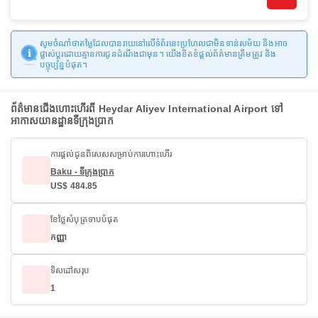
សូមចំណាំថាតម្លៃដែលបានរាយនៅលើទំព័រនេះប្រហែលជាមិនទាន់សម័យ និងអាច
ផ្លាស់ប្តូរដោយគ្មានការជូនដំណឹងជាមុន។ យើងខិតខំផ្តល់ព័ត៌មានត្រឹមត្រូវ និង
បច្ចុប្បន្នបំផុត។
ព័ត៌មានជើងហោះហើរពី Heydar Aliyev International Airport ទៅ
អាកាសយានដ្ឋានទីក្រុងប្រាក
ការផ្តល់ជូនពិសេសសម្រាប់ការហោះហើរ
Baku - ទីក្រុងប្រាក
US$ 484.85
ខែថ្លៃសំបុត្រទាបបំផុត
កញ្ញា
ទិសដៅសរុប
1