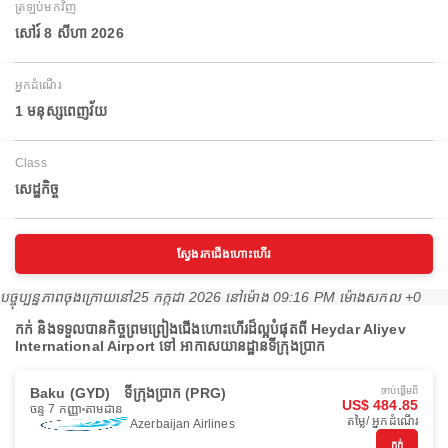
ត្រឡប់មកវិញ
សៅរ៍ 8 សីហា 2026
អ្នកដំណើរ
1 មនុស្សពេញវ័យ
Class
សេដ្ឋកិច្ច
ស្វែងរកជើងហោះហើរ
បច្ចុប្បន្នភាពចុងក្រោយនៅ
25 កក្កដា 2026 នៅ​ម៉ោង 09:16 PM ម៉ោង​សកល +0
កក់ និងទទួលបានកិច្ចព្រមព្រៀងជើងហោះហើរដ៏ល្អបំផុតពី Heydar Aliyev
International Airport ទៅ អាកាសយានដ្ឋានទីក្រុងប្រាក
Baku (GYD)
ទីក្រុងប្រាក (PRG)
ចាប់ផ្ដើមពី
US$ 484.85
ចន្ទ 7 កញ្ញា
តាមដាន
តម្លៃ/ អ្នកដំណើរ
Azerbaijan Airlines
កក់