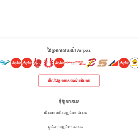
ដៃគូអាកាសចរណ៍ Airpaz
មើលដៃគូអាកាសចរណ៍ទាំងអស់
កុំឱ្យខកខាន!
ជើងហោះហើរពេញនិយមជាងគេ
ផ្លូវដែលពេញនិយមជាងគេ