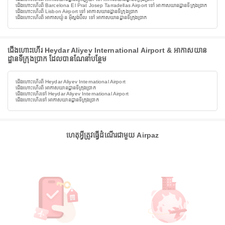
ជើងហោះហើរពី Barcelona El Prat Josep Tarradellas Airport ទៅ អាកាសយានដ្ឋានទីក្រុងប្រាក
ជើងហោះហើរពី Lisbon Airport ទៅ អាកាសយានដ្ឋានទីក្រុងប្រាក
ជើងហោះហើរពី អាកាសយ៉ូន អ៊ីស្តង់ប៊ឺល ទៅ អាកាសយានដ្ឋានទីក្រុងប្រាក
ជើងហោះហើរ Heydar Aliyev International Airport & អាកាសយាន
ដ្ឋានទីក្រុងប្រាក ដែលបានណែនាំបន្ថែម
ជើងហោះហើរពី Heydar Aliyev International Airport
ជើងហោះហើរពី អាកាសយានដ្ឋានទីក្រុងប្រាក
ជើងហោះហើរទៅ Heydar Aliyev International Airport
ជើងហោះហើរទៅ អាកាសយានដ្ឋានទីក្រុងប្រាក
ហេតុអ្វីត្រូវធ្វើដំណើរជាមួយ Airpaz