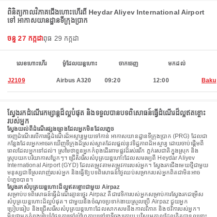
ពិនិត្យកាលវិភាគជើងហោះហើរពី Heydar Aliyev International Airport
ទៅ អាកាសយានដ្ឋានទីក្រុងប្រាក
ចន្ទ 27 កក្កដា
ពុធ 29 កក្កដា
លេខហោះហើរ
ម៉ូដែលយន្តហោះ
ចាកចេញ
មកដល់
J2109
Airbus A320
09:20
12:00
Baku
ស្វែងរកដំណើរកម្សាន្តដ៏ល្អបំផុត និងទទួលបានបទពិសោធន៍ធ្វើដំណើរដ៏ល្អឥតខ្ចោះ
របស់អ្នក
ស្វែងយល់ពីដំណើរផ្សងព្រេងដែលអ្នកមិនដែលភ្លេច
ចេញដំណើរលើការធ្វើដំណើរដ៏អស្ចារ្យមួយទៅកាន់ អាកាសយានដ្ឋានទីក្រុងប្រាក (PRG) ដែលជា
កន្លែងដែលអ្នកអាចរកឃើញទីក្រុងដ៏ស្រស់ស្អាតដែលផ្តល់នូវទិដ្ឋភាពដ៏អស្ចារ្យ ដោយចាប់ផ្តើមពី
ពេលដែលអ្នកទៅដល់។ ស្រមៃថាខ្លួនអ្នកកំពុងដើរតាមផ្លូវដ៏រស់រវើក ភ្លក់រសជាតិក្នុងស្រុក និង
ស្រូបយកបរិយាកាសប្លែកៗ។ ជ្រើសរើសសំបុត្រយន្តហោះដែលសមរម្យពី Heydar Aliyev
International Airport (GYD) ដែលតម្រូវតាមតម្រូវការរបស់អ្នក។ ស្វែងរកជើងមេឃថ្មីជាមួយ
មនុស្សជាទីស្រលាញ់របស់អ្នក និងធ្វើឱ្យបទពិសោធន៍ថ្ងៃឈប់សម្រាករបស់អ្នកពិតជាមិនអាច
បំភ្លេចបាន។
ស្វែងរកសំបុត្រយន្តហោះដ៏ល្អឥតខ្ចោះជាមួយ Airpaz
សម្រាប់បទពិសោធន៍ធ្វើដំណើរគ្មានថ្នេរ Airpaz គឺជាវេទិការបស់អ្នកសម្រាប់ការស្វែងរកជម្រើស
សំបុត្រយន្តហោះដ៏ល្អបំផុត។ ជាមួយនឹងចំណុចប្រទាក់ងាយស្រួលប្រើ Airpaz ជួយអ្នក
ប្រៀបធៀប និងជ្រើសរើសសំបុត្រយន្តហោះដែលសាកសមនឹងកាលវិភាគ និងថវិការបស់អ្នក។
មិនថាអ្នកកំពុងរៀបចំផែនការទៅលំហែកាយនៅនាទីចុងក្រោយ ឬវិស្សមកាលដែលគិតបានល្អនោះ