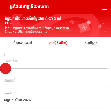
ផ្លូវដែលពេញនិយមថោក
ស្វែងរកជើងហោះហើរតម្លៃថោក ពី GYD ទៅ
PRG
រីករាយជាមួយការផ្តល់ជូនជើងហោះហើរផ្តាច់មុខទៅគោលដៅ
ដែលអ្នកចូលចិត្ត។ ចាប់ផ្តើមកក់ឥឡូវនេះ!
ចំណុចមួយទៅ
ការធ្វើដំណើរជុំ
ពហុទីក្រុង
ពី
ប្រភពដើម
ទៅ
គោលដៅ
ចេញដំណើរ
សុក្រ 7 សីហា 2026