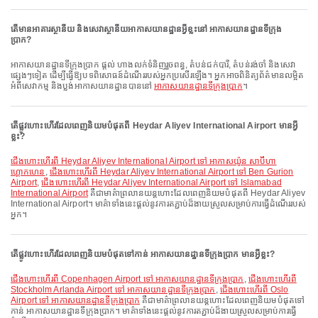
តើមានអាគារស្ថានីយ និងសេវាស្ថានីយអាកាសយានដ្ឋានអ្វីខ្លះនៅ អាកាសយានដ្ឋានទីក្រុង
ប្រាក?
អាកាសយានដ្ឋានទីក្រុងប្រាក ផ្តល់ ហាងលក់ទំនិញរួចពន្ធ, តំបន់ជក់បារី, តំបន់រង់ចាំ និងសេវា
ផ្សេងៗទៀត ដើម្បីធ្វើឱ្យបទពិសោធន៍ដំណើររបស់អ្នកប្រសើរឡើង។ អ្នកអាចពិនិត្យព័ត៌មានលម្អិត
អំពីសេវាកម្ម និងប្លង់អាកាសយានដ្ឋានបាននៅ
អាកាសយានដ្ឋានទីក្រុងប្រាក
។
តើផ្លូវហោះហើរដែលពេញនិយមបំផុតពី Heydar Aliyev International Airport មានអ្វី
ខ្លះ?
ជើងហោះហើរពី Heydar Aliyev International Airport ទៅ អាកាសយ៉ូន សាប៊ីហា
ហ្គោកហេន
,
ជើងហោះហើរពី Heydar Aliyev International Airport ទៅ Ben Gurion
Airport
,
ជើងហោះហើរពី Heydar Aliyev International Airport ទៅ Islamabad
International Airport
គឺជាមាគ៌ាព្រលានយន្តហោះដែលពេញនិយមបំផុតពី Heydar Aliyev
International Airport។ មាគ៌ាទាំងនេះផ្តល់នូវការតភ្ជាប់ដ៏ងាយស្រួលសម្រាប់ការធ្វើដំណើររបស់
អ្នក។
តើផ្លូវហោះហើរដែលពេញនិយមបំផុតទៅកាន់ អាកាសយានដ្ឋានទីក្រុងប្រាក មានអ្វីខ្លះ?
ជើងហោះហើរពី Copenhagen Airport ទៅ អាកាសយានដ្ឋានទីក្រុងប្រាក
,
ជើងហោះហើរពី
Stockholm Arlanda Airport ទៅ អាកាសយានដ្ឋានទីក្រុងប្រាក
,
ជើងហោះហើរពី Oslo
Airport ទៅ អាកាសយានដ្ឋានទីក្រុងប្រាក
គឺជាមាគ៌ាព្រលានយន្តហោះដែលពេញនិយមបំផុតទៅ
កាន់ អាកាសយានដ្ឋានទីក្រុងប្រាក។ មាគ៌ាទាំងនេះផ្តល់នូវការតភ្ជាប់ដ៏ងាយស្រួលសម្រាប់ការធ្វើ