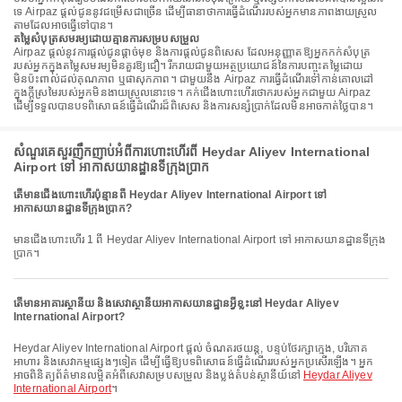
ទេ Airpaz ផ្តល់ជូននូវជម្រើសជាច្រើន ដើម្បីធានាថាការធ្វើដំណើររបស់អ្នកមានភាពងាយស្រួល
តាមដែលអាចធ្វើទៅបាន។
តម្លៃសំបុត្រសមរម្យដោយគ្មានការសម្របសម្រួល
Airpaz ផ្តល់នូវការផ្តល់ជូនផ្តាច់មុខ និងការផ្តល់ជូនពិសេស ដែលអនុញ្ញាតឱ្យអ្នកកក់សំបុត្រ
របស់អ្នកក្នុងតម្លៃសមរម្យមិនគួរឱ្យជឿ។ រីករាយជាមួយអត្ថប្រយោជន៍នៃការបញ្ចុះតម្លៃដោយ
មិនប៉ះពាល់ដល់គុណភាព ឬផាសុកភាព។ ជាមួយនឹង Airpaz ការធ្វើដំណើរទៅកាន់គោលដៅ
ក្នុងក្តីស្រមៃរបស់អ្នកមិនងាយស្រួលនោះទេ។ កក់ជើងហោះហើរថោករបស់អ្នកជាមួយ Airpaz
ដើម្បីទទួលបានបទពិសោធន៍ធ្វើដំណើរដ៏ពិសេស និងការសន្សំប្រាក់ដែលមិនអាចកាត់ថ្លៃបាន។
សំណួរគេសួរញឹកញាប់អំពីការហោះហើរពី Heydar Aliyev International
Airport ទៅ អាកាសយានដ្ឋានទីក្រុងប្រាក
តើមានជើងហោះហើរប៉ុន្មានពី Heydar Aliyev International Airport ទៅ
អាកាសយានដ្ឋានទីក្រុងប្រាក?
មានជើងហោះហើរ 1 ពី Heydar Aliyev International Airport ទៅ អាកាសយានដ្ឋានទីក្រុង
ប្រាក។
តើមានអាគារស្ថានីយ និងសេវាស្ថានីយអាកាសយានដ្ឋានអ្វីខ្លះនៅ Heydar Aliyev
International Airport?
Heydar Aliyev International Airport ផ្តល់ ចំណតរថយន្ត, បន្ទប់ថែរក្សាក្មេង, បរិភោគ
អាហារ និងសេវាកម្មផ្សេងៗទៀត ដើម្បីធ្វើឱ្យបទពិសោធន៍ធ្វើដំណើររបស់អ្នកប្រសើរឡើង។ អ្នក
អាចពិនិត្យព័ត៌មានលម្អិតអំពីសេវាសម្របសម្រួល និងប្លង់តំបន់ស្ថានីយ៍នៅ
Heydar Aliyev
International Airport
។