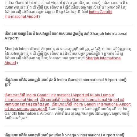
Indira Gandhi International Airport ផ្តល់ បន្ទប់អធិស្ឋាន, តាក់ស៊ី, បរិភោគអាហារ និង
សេវាកម្មផ្សេងៗទៀត ដើម្បីធ្វើឱ្យបទពិសោធន៍ធ្វើដំណើររបស់អ្នកប្រសើរឡើង។ អ្នកអាចពិនិត្យ
ព័ត៌មានលម្អិតអំពីសេវាសម្របសម្រួល និងប្លង់តំបន់ស្ថានីយ៍នៅ
Indira Gandhi
International Airport
។
តើមានអាគារស្ថានីយ និងសេវាស្ថានីយអាកាសយានដ្ឋានអ្វីខ្លះនៅ Sharjah International
Airport?
Sharjah International Airport ផ្តល់ សេវាកម្មប្តូររូបិយប័ណ្ណ, តាក់ស៊ី, ហាងលក់ទំនិញរួចពន្ធ
និងសេវាផ្សេងៗទៀត ដើម្បីធ្វើឱ្យបទពិសោធន៍ដំណើររបស់អ្នកប្រសើរឡើង។ អ្នកអាចពិនិត្យ
ព័ត៌មានលម្អិតអំពីសេវាកម្ម និងប្លង់អាកាសយានដ្ឋានបាននៅ
Sharjah International
Airport
។
តើផ្លូវហោះហើរដែលពេញនិយមបំផុតពី Indira Gandhi International Airport មានអ្វី
ខ្លះ?
ជើងហោះហើរពី Indira Gandhi International Airport ទៅ Kuala Lumpur
International Airport
,
ជើងហោះហើរពី Indira Gandhi International Airport ទៅ
អាកាសយានដ្ឋានអន្តរជាតិដុនមួង
,
ជើងហោះហើរពី Indira Gandhi International Airport
ទៅ អាកាសយានដ្ឋានសុវណ្ណភូមិ
គឺជាមាគ៌ាព្រលានយន្តហោះដែលពេញនិយមបំផុតពី Indira
Gandhi International Airport។ មាគ៌ាទាំងនេះផ្តល់នូវការតភ្ជាប់ដ៏ងាយស្រួលសម្រាប់ការធ្វើ
ដំណើររបស់អ្នក។
តើផ្លូវហោះហើរដែលពេញនិយមបំផុតទៅកាន់ Sharjah International Airport មានអ្វី