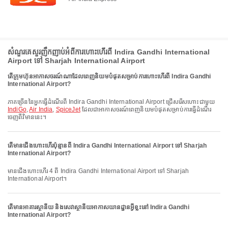
សំណួរគេសួរញឹកញាប់អំពីការហោះហើរពី Indira Gandhi International
Airport ទៅ Sharjah International Airport
តើក្រុមហ៊ុនអាកាសចរណ៍ណាដែលពេញនិយមបំផុតសម្រាប់ការហោះហើរពី Indira Gandhi
International Airport?
ភាគច្រើននៃអ្នកធ្វើដំណើរពី Indira Gandhi International Airport ជ្រើសរើសហោះជាមួយ
IndiGo
,
Air India
,
SpiceJet
ដែលជាអាកាសចរណ៍ពេញនិយមបំផុតសម្រាប់ការធ្វើដំណើរ
ចេញពីវិមាននេះ។
តើមានជើងហោះហើរប៉ុន្មានពី Indira Gandhi International Airport ទៅ Sharjah
International Airport?
មានជើងហោះហើរ 4 ពី Indira Gandhi International Airport ទៅ Sharjah
International Airport។
តើមានអាគារស្ថានីយ និងសេវាស្ថានីយអាកាសយានដ្ឋានអ្វីខ្លះនៅ Indira Gandhi
International Airport?