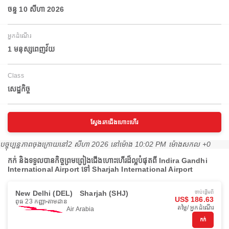
ចន្ទ 10 សីហា 2026
អ្នកដំណើរ
1 មនុស្សពេញវ័យ
Class
សេដ្ឋកិច្ច
ស្វែងរកជើងហោះហើរ
បច្ចុប្បន្នភាពចុងក្រោយនៅ
2 សីហា 2026 នៅ​ម៉ោង 10:02 PM ម៉ោង​សកល +0
កក់ និងទទួលបានកិច្ចព្រមព្រៀងជើងហោះហើរដ៏ល្អបំផុតពី Indira Gandhi
International Airport ទៅ Sharjah International Airport
New Delhi (DEL)
Sharjah (SHJ)
ចាប់ផ្ដើមពី
US$ 186.63
ពុធ 23 កញ្ញា
តាមដាន
តម្លៃ/ អ្នកដំណើរ
Air Arabia
កក់