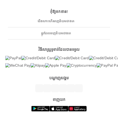
កុំឱ្យខកខាន!
ជើងហោះហើរពេញនិយមជាងគេ
ផ្លូវដែលពេញនិយមជាងគេ
វិធីសាស្ត្រទូទាត់ដែលបានទទួល
បណ្តាញសង្គម
ទាញយក