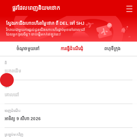
ផ្លូវដែលពេញនិយមថោក
ស្វែងរកជើងហោះហើរតម្លៃថោក ពី DEL ទៅ SHJ
រីករាយជាមួយការផ្តល់ជូនជើងហោះហើរផ្តាច់មុខទៅគោលដៅ
ដែលអ្នកចូលចិត្ត។ ចាប់ផ្តើមកក់ឥឡូវនេះ!
ចំណុចមួយទៅ
ការធ្វើដំណើរជុំ
ពហុទីក្រុង
ពី
ប្រភពដើម
ទៅ
គោលដៅ
ចេញដំណើរ
អាទិត្យ 9 សីហា 2026
ត្រឡប់មកវិញ