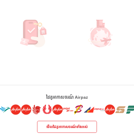
ដៃគូអាកាសចរណ៍ Airpaz
មើលដៃគូអាកាសចរណ៍ទាំងអស់