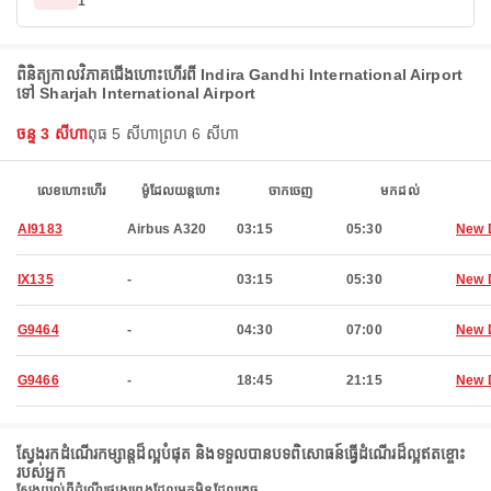
1
ពិនិត្យកាលវិភាគជើងហោះហើរពី Indira Gandhi International Airport
ទៅ Sharjah International Airport
ចន្ទ 3 សីហា
ពុធ 5 សីហា
ព្រហ 6 សីហា
លេខហោះហើរ
ម៉ូដែលយន្តហោះ
ចាកចេញ
មកដល់
AI9183
Airbus A320
03:15
05:30
New 
IX135
-
03:15
05:30
New 
G9464
-
04:30
07:00
New 
G9466
-
18:45
21:15
New 
ស្វែងរកដំណើរកម្សាន្តដ៏ល្អបំផុត និងទទួលបានបទពិសោធន៍ធ្វើដំណើរដ៏ល្អឥតខ្ចោះ
របស់អ្នក
ស្វែងយល់ពីដំណើរផ្សងព្រេងដែលអ្នកមិនដែលភ្លេច