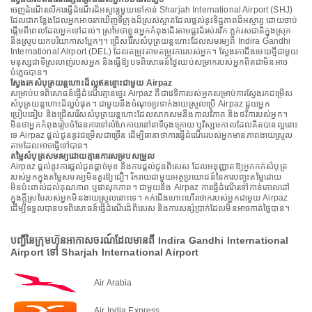
ចេញដំណើរលើការធ្វើដំណើរដ៏អស្ចារ្យមួយទៅកាន់ Sharjah International Airport (SHJ)
ដែលជាកន្លែងដែលអ្នកអាចរកឃើញទីក្រុងដ៏ស្រស់ស្អាតដែលផ្តល់នូវទិដ្ឋភាពដ៏អស្ចារ្យ ដោយចាប់
ផ្តើមពីពេលដែលអ្នកទៅដល់។ ស្រមៃថាខ្លួនអ្នកកំពុងដើរតាមផ្លូវដ៏រស់រវើក ភ្លក់រសជាតិក្នុងស្រុក
និងស្រូបយកបរិយាកាសប្លែកៗ។ ជ្រើសរើសសំបុត្រយន្តហោះដែលសមរម្យពី Indira Gandhi
International Airport (DEL) ដែលតម្រូវតាមតម្រូវការរបស់អ្នក។ ស្វែងរកជើងមេឃថ្មីជាមួយ
មនុស្សជាទីស្រលាញ់របស់អ្នក និងធ្វើឱ្យបទពិសោធន៍ថ្ងៃឈប់សម្រាករបស់អ្នកពិតជាមិនអាច
បំភ្លេចបាន។
ស្វែងរកសំបុត្រយន្តហោះដ៏ល្អឥតខ្ចោះជាមួយ Airpaz
សម្រាប់បទពិសោធន៍ធ្វើដំណើរគ្មានថ្នេរ Airpaz គឺជាវេទិការបស់អ្នកសម្រាប់ការស្វែងរកជម្រើស
សំបុត្រយន្តហោះដ៏ល្អបំផុត។ ជាមួយនឹងចំណុចប្រទាក់ងាយស្រួលប្រើ Airpaz ជួយអ្នក
ប្រៀបធៀប និងជ្រើសរើសសំបុត្រយន្តហោះដែលសាកសមនឹងកាលវិភាគ និងថវិការបស់អ្នក។
មិនថាអ្នកកំពុងរៀបចំផែនការទៅលំហែកាយនៅនាទីចុងក្រោយ ឬវិស្សមកាលដែលគិតបានល្អនោះ
ទេ Airpaz ផ្តល់ជូននូវជម្រើសជាច្រើន ដើម្បីធានាថាការធ្វើដំណើររបស់អ្នកមានភាពងាយស្រួល
តាមដែលអាចធ្វើទៅបាន។
តម្លៃសំបុត្រសមរម្យដោយគ្មានការសម្របសម្រួល
Airpaz ផ្តល់នូវការផ្តល់ជូនផ្តាច់មុខ និងការផ្តល់ជូនពិសេស ដែលអនុញ្ញាតឱ្យអ្នកកក់សំបុត្រ
របស់អ្នកក្នុងតម្លៃសមរម្យមិនគួរឱ្យជឿ។ រីករាយជាមួយអត្ថប្រយោជន៍នៃការបញ្ចុះតម្លៃដោយ
មិនប៉ះពាល់ដល់គុណភាព ឬផាសុកភាព។ ជាមួយនឹង Airpaz ការធ្វើដំណើរទៅកាន់គោលដៅ
ក្នុងក្តីស្រមៃរបស់អ្នកមិនងាយស្រួលនោះទេ។ កក់ជើងហោះហើរថោករបស់អ្នកជាមួយ Airpaz
ដើម្បីទទួលបានបទពិសោធន៍ធ្វើដំណើរដ៏ពិសេស និងការសន្សំប្រាក់ដែលមិនអាចកាត់ថ្លៃបាន។
បញ្ជីនៃក្រុមហ៊ុនអាកាសចរណ៍ដែលមានពី Indira Gandhi International
Airport ទៅ Sharjah International Airport
Air Arabia
Air India Express