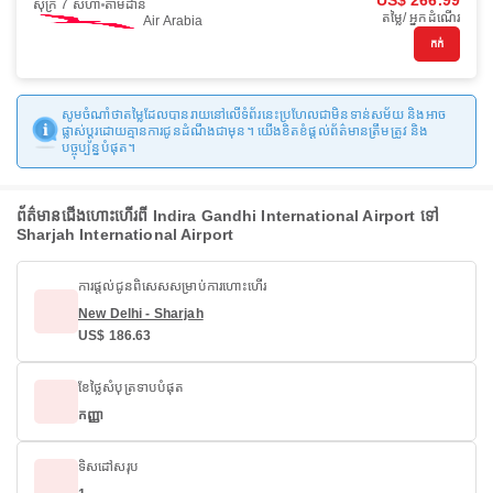
US$ 266.99
សុក្រ 7 សីហា
តាមដាន
តម្លៃ/ អ្នកដំណើរ
Air Arabia
កក់
សូមចំណាំថាតម្លៃដែលបានរាយនៅលើទំព័រនេះប្រហែលជាមិនទាន់សម័យ និងអាច
ផ្លាស់ប្តូរដោយគ្មានការជូនដំណឹងជាមុន។ យើងខិតខំផ្តល់ព័ត៌មានត្រឹមត្រូវ និង
បច្ចុប្បន្នបំផុត។
ព័ត៌មានជើងហោះហើរពី Indira Gandhi International Airport ទៅ
Sharjah International Airport
ការផ្តល់ជូនពិសេសសម្រាប់ការហោះហើរ
New Delhi - Sharjah
US$ 186.63
ខែថ្លៃសំបុត្រទាបបំផុត
កញ្ញា
ទិសដៅសរុប