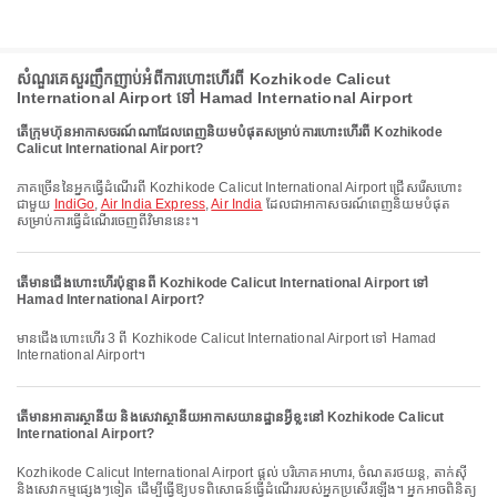
សំណួរគេសួរញឹកញាប់អំពីការហោះហើរពី Kozhikode Calicut
International Airport ទៅ Hamad International Airport
តើក្រុមហ៊ុនអាកាសចរណ៍ណាដែលពេញនិយមបំផុតសម្រាប់ការហោះហើរពី Kozhikode
Calicut International Airport?
ភាគច្រើននៃអ្នកធ្វើដំណើរពី Kozhikode Calicut International Airport ជ្រើសរើសហោះ
ជាមួយ
IndiGo
,
Air India Express
,
Air India
ដែលជាអាកាសចរណ៍ពេញនិយមបំផុត
សម្រាប់ការធ្វើដំណើរចេញពីវិមាននេះ។
តើមានជើងហោះហើរប៉ុន្មានពី Kozhikode Calicut International Airport ទៅ
Hamad International Airport?
មានជើងហោះហើរ 3 ពី Kozhikode Calicut International Airport ទៅ Hamad
International Airport។
តើមានអាគារស្ថានីយ និងសេវាស្ថានីយអាកាសយានដ្ឋានអ្វីខ្លះនៅ Kozhikode Calicut
International Airport?
Kozhikode Calicut International Airport ផ្តល់ បរិភោគអាហារ, ចំណតរថយន្ត, តាក់ស៊ី
និងសេវាកម្មផ្សេងៗទៀត ដើម្បីធ្វើឱ្យបទពិសោធន៍ធ្វើដំណើររបស់អ្នកប្រសើរឡើង។ អ្នកអាចពិនិត្យ