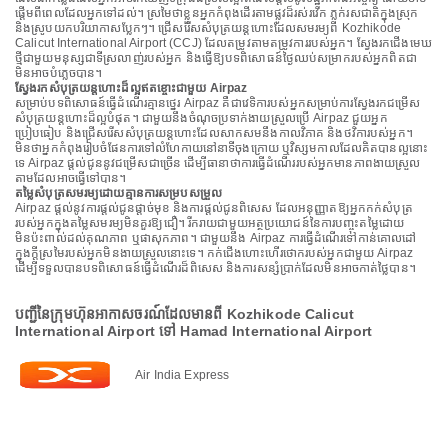
ផ្តើមពីពេលដែលអ្នកទៅដល់។ ស្រមៃថាខ្លួនអ្នកកំពុងដើរតាមផ្លូវដ៏រស់រវើក ភ្លក់រសជាតិក្នុងស្រុក
និងស្រូបយកបរិយាកាសប្លែកៗ។ ជ្រើសរើសសំបុត្រយន្តហោះដែលសមរម្យពី Kozhikode
Calicut International Airport (CCJ) ដែលតម្រូវតាមតម្រូវការរបស់អ្នក។ ស្វែងរកជើងមេឃ
ថ្មីជាមួយមនុស្សជាទីស្រលាញ់របស់អ្នក និងធ្វើឱ្យបទពិសោធន៍ថ្ងៃឈប់សម្រាករបស់អ្នកពិតជា
មិនអាចបំភ្លេចបាន។
ស្វែងរកសំបុត្រយន្តហោះដ៏ល្អឥតខ្ចោះជាមួយ Airpaz
សម្រាប់បទពិសោធន៍ធ្វើដំណើរគ្មានថ្នេរ Airpaz គឺជាវេទិការបស់អ្នកសម្រាប់ការស្វែងរកជម្រើស
សំបុត្រយន្តហោះដ៏ល្អបំផុត។ ជាមួយនឹងចំណុចប្រទាក់ងាយស្រួលប្រើ Airpaz ជួយអ្នក
ប្រៀបធៀប និងជ្រើសរើសសំបុត្រយន្តហោះដែលសាកសមនឹងកាលវិភាគ និងថវិការបស់អ្នក។
មិនថាអ្នកកំពុងរៀបចំផែនការទៅលំហែកាយនៅនាទីចុងក្រោយ ឬវិស្សមកាលដែលគិតបានល្អនោះ
ទេ Airpaz ផ្តល់ជូននូវជម្រើសជាច្រើន ដើម្បីធានាថាការធ្វើដំណើររបស់អ្នកមានភាពងាយស្រួល
តាមដែលអាចធ្វើទៅបាន។
តម្លៃសំបុត្រសមរម្យដោយគ្មានការសម្របសម្រួល
Airpaz ផ្តល់នូវការផ្តល់ជូនផ្តាច់មុខ និងការផ្តល់ជូនពិសេស ដែលអនុញ្ញាតឱ្យអ្នកកក់សំបុត្រ
របស់អ្នកក្នុងតម្លៃសមរម្យមិនគួរឱ្យជឿ។ រីករាយជាមួយអត្ថប្រយោជន៍នៃការបញ្ចុះតម្លៃដោយ
មិនប៉ះពាល់ដល់គុណភាព ឬផាសុកភាព។ ជាមួយនឹង Airpaz ការធ្វើដំណើរទៅកាន់គោលដៅ
ក្នុងក្តីស្រមៃរបស់អ្នកមិនងាយស្រួលនោះទេ។ កក់ជើងហោះហើរថោករបស់អ្នកជាមួយ Airpaz
ដើម្បីទទួលបានបទពិសោធន៍ធ្វើដំណើរដ៏ពិសេស និងការសន្សំប្រាក់ដែលមិនអាចកាត់ថ្លៃបាន។
បញ្ជីនៃក្រុមហ៊ុនអាកាសចរណ៍ដែលមានពី Kozhikode Calicut
International Airport ទៅ Hamad International Airport
Air India Express