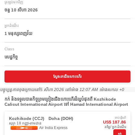
ត្រឡប់មកវិញ
ចន្ទ 10 សីហា 2026
អ្នកដំណើរ
1 មនុស្សពេញវ័យ
Class
សេដ្ឋកិច្ច
ស្វែងរកជើងហោះហើរ
បច្ចុប្បន្នភាពចុងក្រោយនៅ
5 សីហា 2026 នៅ​ម៉ោង 12:07 AM ម៉ោង​សកល +0
កក់ និងទទួលបានកិច្ចព្រមព្រៀងជើងហោះហើរដ៏ល្អបំផុតពី Kozhikode
Calicut International Airport ទៅ Hamad International Airport
Kozhikode (CCJ)
Doha (DOH)
ចាប់ផ្ដើមពី
US$ 187.86
សុក្រ 18 កញ្ញា
តាមដាន
តម្លៃ/ អ្នកដំណើរ
Air India Express
កក់