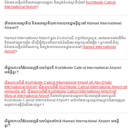
ព័ត៌មានលម្អិតអំពីសេវាសម្របសម្រួល និងប្លង់តំបន់ស្ថានីយ៍នៅ
Kozhikode Calicut
International Airport
។
តើមានអាគារស្ថានីយ និងសេវាស្ថានីយអាកាសយានដ្ឋានអ្វីខ្លះនៅ Hamad International
Airport?
Hamad International Airport ផ្តល់ តំបន់ជក់បារី, បន្ទប់ថែរក្សាក្មេង, សេវាធនាគារ/អេធីអឹម
និងសេវាផ្សេងៗទៀត ដើម្បីធ្វើឱ្យបទពិសោធន៍ដំណើររបស់អ្នកប្រសើរឡើង។ អ្នកអាចពិនិត្យ
ព័ត៌មានលម្អិតអំពីសេវាកម្ម និងប្លង់អាកាសយានដ្ឋានបាននៅ
Hamad International
Airport
។
តើផ្លូវហោះហើរដែលពេញនិយមបំផុតពី Kozhikode Calicut International Airport
មានអ្វីខ្លះ?
ជើងហោះហើរពី Kozhikode Calicut International Airport ទៅ Abu Dhabi
International Airport
,
ជើងហោះហើរពី Kozhikode Calicut International Airport ទៅ
អាកាសយ៉ូន ឌុប៉ី
,
ជើងហោះហើរពី Kozhikode Calicut International Airport ទៅ
Muscat International Airport
គឺជាមាគ៌ាព្រលានយន្តហោះដែលពេញនិយមបំផុតពី
Kozhikode Calicut International Airport។ មាគ៌ាទាំងនេះផ្តល់នូវការតភ្ជាប់ដ៏ងាយស្រួល
សម្រាប់ការធ្វើដំណើររបស់អ្នក។
តើផ្លូវហោះហើរដែលពេញនិយមបំផុតទៅកាន់ Hamad International Airport មានអ្វី
ខ្លះ?