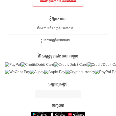
មើលដៃគូអាកាសចរណ៍ទាំងអស់
កុំឱ្យខកខាន!
ជើងហោះហើរពេញនិយមជាងគេ
ផ្លូវដែលពេញនិយមជាងគេ
វិធីសាស្ត្រទូទាត់ដែលបានទទួល
បណ្តាញសង្គម
ទាញយក