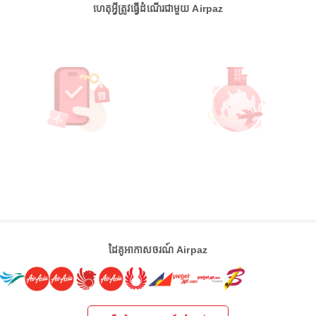
ហេតុអ្វីត្រូវធ្វើដំណើរជាមួយ Airpaz
ដៃគូអាកាសចរណ៍ Airpaz