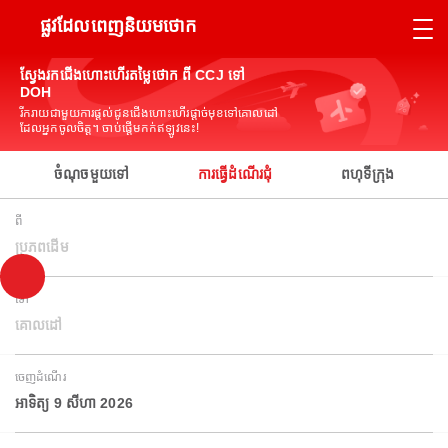
ផ្លូវដែលពេញនិយមថោក
ស្វែងរកជើងហោះហើរតម្លៃថោក ពី CCJ ទៅ
DOH
រីករាយជាមួយការផ្តល់ជូនជើងហោះហើរផ្តាច់មុខទៅគោលដៅ
ដែលអ្នកចូលចិត្ត។ ចាប់ផ្តើមកក់ឥឡូវនេះ!
ចំណុចមួយទៅ
ការធ្វើដំណើរជុំ
ពហុទីក្រុង
ពី
ប្រភពដើម
ទៅ
គោលដៅ
ចេញដំណើរ
អាទិត្យ 9 សីហា 2026