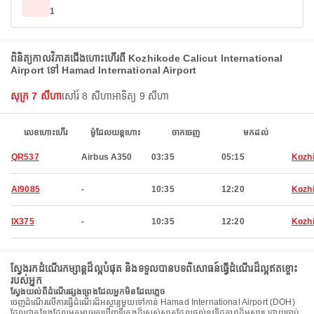
1
ពិនិត្យកាលវិភាគជើងហោះហើរពី Kozhikode Calicut International
Airport ទៅ Hamad International Airport
សុក្រ 7 សីហា
សៅរ៍ 8 សីហា
អាទិត្យ 9 សីហា
លេខហោះហើរ
ម៉ូដែលយន្តហោះ
ចាកចេញ
មកដល់
QR537
Airbus A350
03:35
05:15
Kozh
AI9085
-
10:35
12:20
Kozh
IX375
-
10:35
12:20
Kozh
ស្វែងរកដំណើរកម្សាន្តដ៏ល្អបំផុត និងទទួលបានបទពិសោធន៍ធ្វើដំណើរដ៏ល្អឥតខ្ចោះ
របស់អ្នក
ស្វែងយល់ពីដំណើរផ្សងព្រេងដែលអ្នកមិនដែលភ្លេច
ចេញដំណើរលើការធ្វើដំណើរដ៏អស្ចារ្យមួយទៅកាន់ Hamad International Airport (DOH)
ដែលជាកន្លែងដែលអ្នកអាចរកឃើញទីក្រុងដ៏ស្រស់ស្អាតដែលផ្តល់នូវទិដ្ឋភាពដ៏អស្ចារ្យ ដោយចាប់