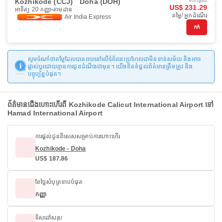
Kozhikode (CCJ)
Doha (DOH)
ចាប់ផ្ដើមពី
US$ 231.29
អាទិត្យ 20 កញ្ញា
តាមដាន
តម្លៃ/ អ្នកដំណើរ
Air India Express
កក់
សូមចំណាំថាតម្លៃដែលបានរាយនៅលើទំព័រនេះប្រហែលជាមិនទាន់សម័យ និងអាច
ផ្លាស់ប្តូរដោយគ្មានការជូនដំណឹងជាមុន។ យើងខិតខំផ្តល់ព័ត៌មានត្រឹមត្រូវ និង
បច្ចុប្បន្នបំផុត។
ព័ត៌មានជើងហោះហើរពី Kozhikode Calicut International Airport ទៅ
Hamad International Airport
ការផ្តល់ជូនពិសេសសម្រាប់ការហោះហើរ
Kozhikode - Doha
US$ 187.86
ខែថ្លៃសំបុត្រទាបបំផុត
កញ្ញា
ទិសដៅសរុប