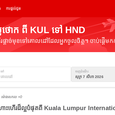
់
ការផ្តល់ជូន
្លៃថោក ពី KUL ទៅ HND
ផ្តាច់មុខទៅគោលដៅដែលអ្នកចូលចិត្ត។ ចាប់ផ្តើមកក
ទៅ
ចេញដំណើរ
សុក្រ 7 សីហា 2026
M ម៉ោង​សកល +0
ើងហោះហើរដ៏ល្អបំផុតពី Kuala Lumpur Interna