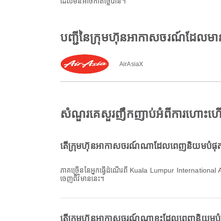
ដែលមិនអាចកាត់ថ្លៃបាន។
បញ្ជីនៃក្រុមហ៊ុនអាកាសចរណ៍ដែល
AirAsiaX
សំណួរគេសួរញឹកញាប់អំពីការហោះហ
តើក្រុមហ៊ុនអាកាសចរណ៍ណាដែលពេញនិយមបំផុត
ភាគច្រើននៃអ្នកធ្វើដំណើរពី Kuala Lumpur Internationa
ចេញពីវិមាននេះ។
តើក្រុមហ៊ុនអាកាសចរណ៍ណាខ្លះដែលពេញនិយមប