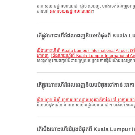
អាកាសយានដ្ឋានហាណេដា ផ្តល់ រទេះរុញ, ហាងលក់ទំនិញរួចពន្ធ, រថភ្លើង និងសេវាផ្សេងៗទៀត ដើម្បីធ្វើឱ្យបទពិសោធន៍ដំណើររបស់អ្នកប្រសើរឡើង។ អ្នកអាចពិនិត្យព័ត៌មានលម្អិតអំពីសេវាកម្ម និងប្លង់អាកាសយានដ្ឋាន
បាននៅ
អាកាសយានដ្ឋានហាណេដា
។
តើផ្លូវហោះហើរដែលពេញនិយមបំផុតពី Kuala Lum
ជើងហោះហើរពី Kuala Lumpur International Airport ទៅ
ហាតតា
,
ជើងហោះហើរពី Kuala Lumpur International Air
នេះផ្តល់នូវការតភ្ជាប់ដ៏ងាយស្រួលសម្រាប់ការធ្វើដំណើររបស់អ្នក
តើផ្លូវហោះហើរដែលពេញនិយមបំផុតទៅកាន់ អាកាស
ជើងហោះហើរពី អាកាសយានដ្ឋានអន្តរជាតិតាវ័ន ទៅ អាកាសយ
និយមបំផុតទៅកាន់ អាកាសយានដ្ឋានហាណេដា។ មាគ៌ាទាំងនេះផ្តល់
តើជើងហោះហើរដំបូងបំផុតពី Kuala Lumpur I