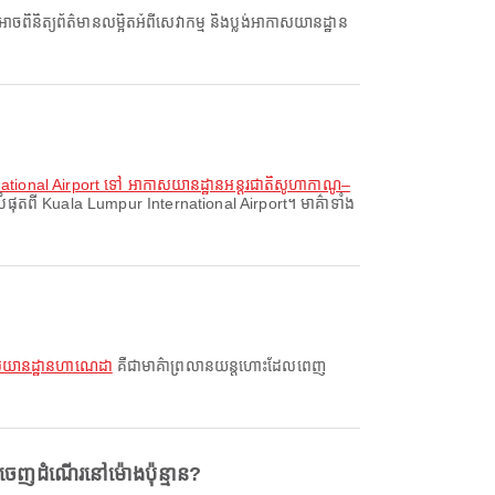
tional Airport ទៅ អាកាសយានដ្ឋានអន្តរជាតិសូហាកាណូ–
ុតពី Kuala Lumpur International Airport។ មាគ៌ាទាំង
ាសយានដ្ឋានហាណេដា
គឺជាមាគ៌ាព្រលានយន្តហោះដែលពេញ
េញដំណើរនៅម៉ោងប៉ុន្មាន?