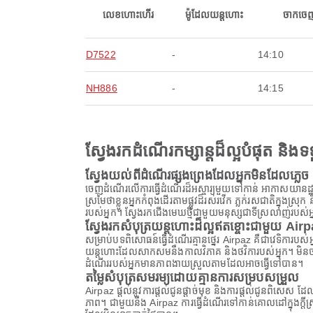
លេខហោះហើរ
ម៉ូដែលយន្តហោះ
ចាកចេ
D7522
-
14:10
NH886
-
14:15
ស្វែងរកដំណើរកម្សាន្តដ៏ល្អបំផុត និ
ស្វែងយល់ពីដំណើរផ្សងព្រេងដែលអ្នកមិនដែលភ្លេច
ចេញដំណើរលើការធ្វើដំណើរដ៏អស្ចារ្យមួយទៅកាន់ អាកាសយានដ្
ស្រមៃថាខ្លួនអ្នកកំពុងដើរតាមផ្លូវដ៏រស់រវើក ភ្លក់រសជាតិក្
របស់អ្នក។ ស្វែងរកជើងមេឃថ្មីជាមួយមនុស្សជាទីស្រលាញ់របស់អ
ស្វែងរកសំបុត្រយន្តហោះដ៏ល្អឥតខ្ចោះជាមួយ Air
សម្រាប់បទពិសោធន៍ធ្វើដំណើរគ្មានថ្នេរ Airpaz គឺជាវេទិការប
យន្តហោះដែលសាកសមនឹងកាលវិភាគ និងថវិការបស់អ្នក។ មិនថាអ្
ដំណើររបស់អ្នកមានភាពងាយស្រួលតាមដែលអាចធ្វើទៅបាន។
តម្លៃសំបុត្រសមរម្យដោយគ្មានការសម្របសម្រួល
Airpaz ផ្តល់នូវការផ្តល់ជូនផ្តាច់មុខ និងការផ្តល់ជូនពិសេស 
ភាព។ ជាមួយនឹង Airpaz ការធ្វើដំណើរទៅកាន់គោលដៅក្នុងក្ត