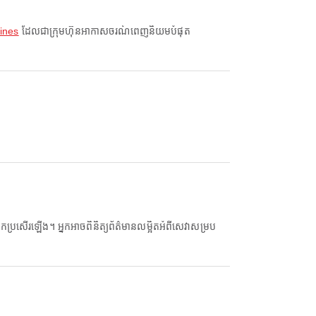
lines
ដែលជាក្រុមហ៊ុនអាកាសចរណ៍ពេញនិយមបំផុត