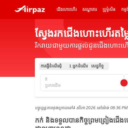
ជើងហោះហើរ
សណ្ឋាគារ
ប្រូម៉ូសិន
កម្មង
ស្វែងរកជើងហោះហើរតម
រីករាយជាមួយការផ្តល់ជូនជើងហោះហើរ
ការធ្វើដំណើរជុំ
1 អ្នកដំណើរ
សេដ្ឋកិច្ច
ពី
បច្ចុប្បន្នភាពចុងក្រោយនៅ
4 សីហា 2026 នៅ​ម៉ោង 08:36 P
កក់ និងទទួលបានកិច្ចព្រមព្រៀងជ