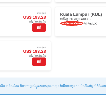
ចាប់ផ្ដើមពី
Kuala Lumpur (KUL)
US$ 193.28
អាទិត្យ 20 កញ្ញា
តាមដាន
តម្លៃ/ អ្នកដំណើរ
AirAsiaX
កក់
ចាប់ផ្ដើមពី
US$ 193.28
តម្លៃ/ អ្នកដំណើរ
កក់
ន់សម័យ និងអាចផ្លាស់ប្តូរដោយគ្មានការជូនដំណឹងជាមុន។ យើងខិតខំផ្តល់ព័ត៌មានត្រឹមត្