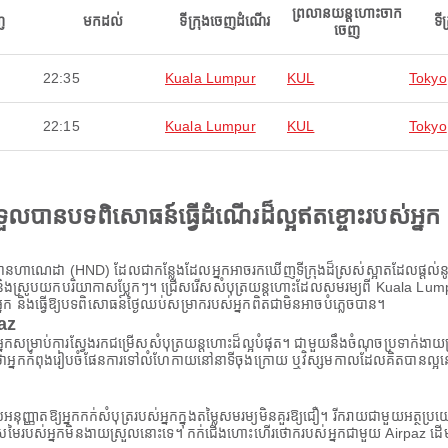
ព្រលានយន្តហោះចាក
ញ
មកដល់
ទីក្រុងចេញដំណើរ
ទី
ចេញ
22:35
Kuala Lumpur
KUL
Tokyo
22:15
Kuala Lumpur
KUL
Tokyo
ងទទួលបានបទពិសោធន៍ធ្វើដំណើរដ៏ល្អឥតខ្ចោះរបស់អ្នក
ឋានហាណេដា (HND) ដែលជាកន្លែងដែលអ្នកអាចរកឃើញទីក្រុងដ៏ស្រស់ស្អាតដែលផ្តល់នូវទ
នុងស្រុក និងស្រូបយកបរិយាកាសប្លែកៗ។ ជ្រើសរើសសំបុត្រយន្តហោះដែលសមរម្យពី Kuala Lu
្នក និងធ្វើឱ្យបទពិសោធន៍ថ្ងៃឈប់សម្រាករបស់អ្នកពិតជាមិនអាចបំភ្លេចបាន។
paz
ស់អ្នកសម្រាប់ការស្វែងរកជម្រើសសំបុត្រយន្តហោះដ៏ល្អបំផុត។ ជាមួយនឹងចំណុចប្រទាក់ងា
នកកំពុងរៀបចំផែនការទៅលំហែកាយនៅនាទីចុងក្រោយ ឬវិស្សមកាលដែលគិតបានល្អនោះទេ A
ដែលអនុញ្ញាតឱ្យអ្នកកក់សំបុត្ររបស់អ្នកក្នុងតម្លៃសមរម្យមិនគួរឱ្យជឿ។ រីករាយជាមួយអត
ីស្រមៃរបស់អ្នកមិនងាយស្រួលនោះទេ។ កក់ជើងហោះហើរថោករបស់អ្នកជាមួយ Airpaz ដើម្ប