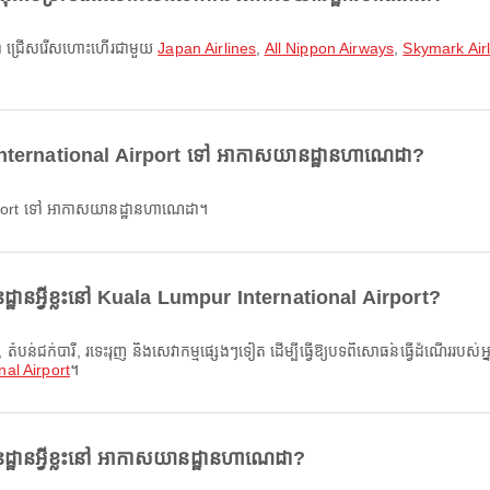
ណេដា ជ្រើសរើសហោះហើរជាមួយ
Japan Airlines
,
All Nippon Airways
,
Skymark Air
 International Airport ទៅ អាកាសយានដ្ឋានហាណេដា?
rport ទៅ អាកាសយានដ្ឋានហាណេដា។
ដ្ឋានអ្វីខ្លះនៅ Kuala Lumpur International Airport?
al Airport
។
ដ្ឋានអ្វីខ្លះនៅ អាកាសយានដ្ឋានហាណេដា?