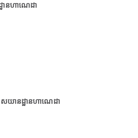
ដ្ឋានហាណេដា
កាសយានដ្ឋានហាណេដា