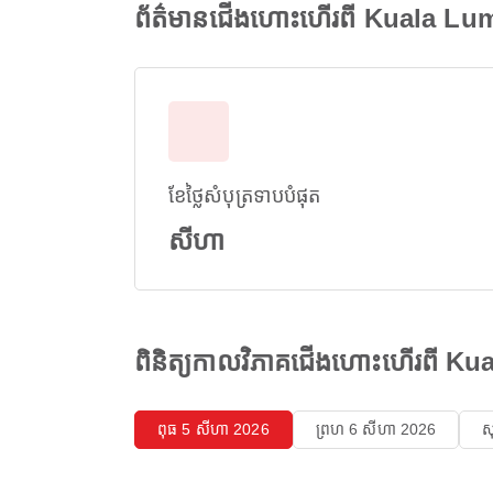
ព័ត៌មានជើងហោះហើរពី Kuala Lu
ខែថ្លៃសំបុត្រទាបបំផុត
សីហា
ពិនិត្យកាលវិភាគជើងហោះហើរពី K
ពុធ 5 សីហា 2026
ព្រហ 6 សីហា 2026
ស