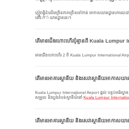
ភ្ញៀវធ្វើដំណើរច្រើនភាគច្រើនទៅកាន់ អាកាសយានដ្ឋានហា
នៅវిమానយានដ្ឋាននេះ។
តើមានជើងហោះហើរប៉ុន្មានពី Kuala Lumpur
មានជើងហោះហើរ 2 ពី Kuala Lumpur International Ai
តើមានអាគារស្ថានីយ និងសេវាស្ថានីយអាកាសយាន
Kuala Lumpur International Airport ផ្តល់ បន្ទប់អធិស្ឋាន, តំបន់ជក់បារី, រទេះរុញ និងសេវាកម្មផ្សេងៗទៀត ដើម្បីធ្វើឱ្យបទពិសោធន៍ធ្វើដំណើររបស់អ្នកប្រសើរឡើង។ អ្នកអាចពិនិត្យព័ត៌មានលម្អិតអំពីសេវាសម្រប
សម្រួល និងប្លង់តំបន់ស្ថានីយ៍នៅ
Kuala Lumpur Internation
តើមានអាគារស្ថានីយ និងសេវាស្ថានីយអាកាសយាន