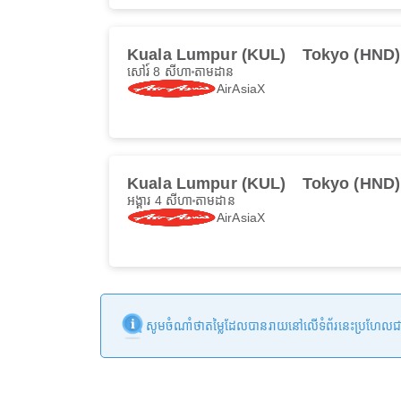
Kuala Lumpur (KUL)
Tokyo (HND)
សៅរ៍ 8 សីហា
តាមដាន
AirAsiaX
Kuala Lumpur (KUL)
Tokyo (HND)
អង្គារ 4 សីហា
តាមដាន
AirAsiaX
សូមចំណាំថាតម្លៃដែលបានរាយនៅលើទំព័រនេះប្រហែលជាមិនទា