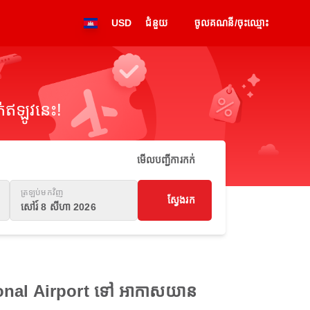
USD
ជំនួយ
ចូលគណនី/ចុះឈ្មោះ
់ឥឡូវនេះ!
មើលបញ្ជីការកក់
ត្រឡប់មកវិញ
ស្វែងរក
សៅរ៍ 8 សីហា 2026
tional Airport ទៅ អាកាសយាន