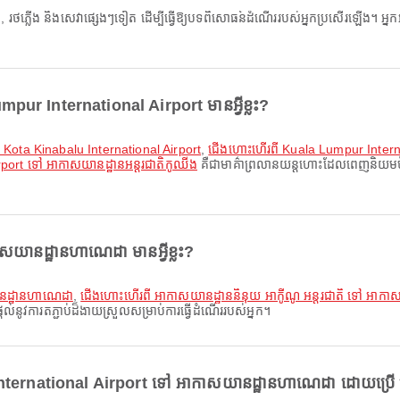
pur International Airport មានអ្វីខ្លះ?
 Kota Kinabalu International Airport
,
ជើងហោះហើរពី Kuala Lumpur Interna
port ទៅ អាកាសយានដ្ឋានអន្តរជាតិកូឈីង
គឺជាមាគ៌ាព្រលានយន្តហោះដែលពេញនិយមបំផ
។
យានដ្ឋានហាណេដា មានអ្វីខ្លះ?
ានដ្ឋានហាណេដា
,
ជើងហោះហើរពី អាកាសយានដ្ឋាននិនុយ អាកូីណូ អន្តរជាតិ ទៅ អាក
នូវការតភ្ជាប់ដ៏ងាយស្រួលសម្រាប់ការធ្វើដំណើររបស់អ្នក។
nternational Airport ទៅ អាកាសយានដ្ឋានហាណេដា ដោយប្រើ ច