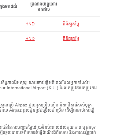
ព្រលានយន្តហោះ
ក្រុងមកដល់
មកដល់
HND
ពិនិត្យតម្លៃ
HND
ពិនិត្យតម្លៃ
ិដ្ឋភាពដ៏អស្ចារ្យ ដោយចាប់ផ្តើមពីពេលដែលអ្នកទៅដល់។
mpur International Airport (KUL) ដែលតម្រូវតាមតម្រូវការ
យស្រួលប្រើ Airpaz ជួយអ្នកប្រៀបធៀប និងជ្រើសរើសសំបុត្រ
irpaz ផ្តល់ជូននូវជម្រើសជាច្រើន ដើម្បីធានាថាការធ្វើ
្ថប្រយោជន៍នៃការបញ្ចុះតម្លៃដោយមិនប៉ះពាល់ដល់គុណភាព ឬផាសុក
ីទទួលបានបទពិសោធន៍ធ្វើដំណើរដ៏ពិសេស និងការសន្សំប្រាក់