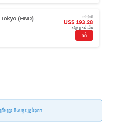
ចាប់ផ្ដើមពី
Tokyo (HND)
US$ 193.28
តម្លៃ/ អ្នកដំណើរ
កក់
រូវ និងបច្ចុប្បន្នបំផុត។