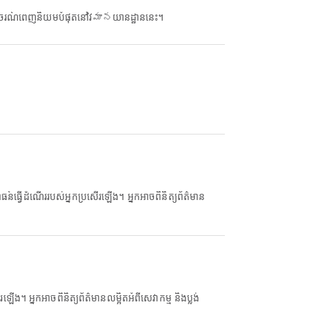
ចរណ៍ពេញនិយមបំផុតនៅវిమానយានដ្ឋាននេះ។