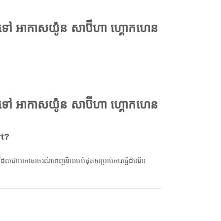
ទៅ អាកាសយ៉ូន សាប៊ីហា ហ្គោកហេន
ទៅ អាកាសយ៉ូន សាប៊ីហា ហ្គោកហេន
rt?
ែលជាអាកាសចរណ៍ពេញនិយមបំផុតសម្រាប់ការធ្វើដំណើរ