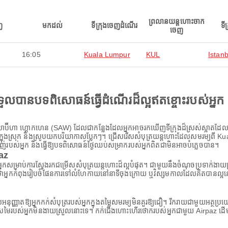
ព្រលានយន្តហោះចាក
ញ
មកដល់
ទីក្រុងចេញដំណើរ
ទី
ចេញ
16:05
Kuala Lumpur
KUL
Istanb
ងទទួលបានបទពិសោធន៍ធ្វើដំណើរដ៏ល្អឥតខ្ចោះរបស់អ្នក
ាប៊ីហា ហ្គោកហេន (SAW) ដែលជាកន្លែងដែលអ្នកអាចរកឃើញទីក្រុងដ៏ស្រស់ស្អាតដែលផ្តល
រសជាតិក្នុងស្រុក និងស្រូបយកបរិយាកាសប្លែកៗ។ ជ្រើសរើសសំបុត្រយន្តហោះដែលសមរម្យព
ាញ់របស់អ្នក និងធ្វើឱ្យបទពិសោធន៍ថ្ងៃឈប់សម្រាករបស់អ្នកពិតជាមិនអាចបំភ្លេចបាន។
paz
ស់អ្នកសម្រាប់ការស្វែងរកជម្រើសសំបុត្រយន្តហោះដ៏ល្អបំផុត។ ជាមួយនឹងចំណុចប្រទាក់ងា
នកកំពុងរៀបចំផែនការទៅលំហែកាយនៅនាទីចុងក្រោយ ឬវិស្សមកាលដែលគិតបានល្អនោះទេ A
ដែលអនុញ្ញាតឱ្យអ្នកកក់សំបុត្ររបស់អ្នកក្នុងតម្លៃសមរម្យមិនគួរឱ្យជឿ។ រីករាយជាមួយអត
ីស្រមៃរបស់អ្នកមិនងាយស្រួលនោះទេ។ កក់ជើងហោះហើរថោករបស់អ្នកជាមួយ Airpaz ដើម្ប