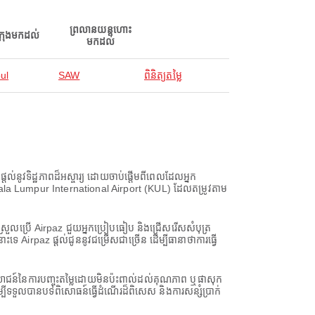
ព្រលានយន្តហោះ
ក្រុងមកដល់
មកដល់
ul
SAW
ពិនិត្យតម្លៃ
់នូវទិដ្ឋភាពដ៏អស្ចារ្យ ដោយចាប់ផ្តើមពីពេលដែលអ្នក
ី Kuala Lumpur International Airport (KUL) ដែលតម្រូវតាម
យស្រួលប្រើ Airpaz ជួយអ្នកប្រៀបធៀប និងជ្រើសរើសសំបុត្រ
irpaz ផ្តល់ជូននូវជម្រើសជាច្រើន ដើម្បីធានាថាការធ្វើ
្ថប្រយោជន៍នៃការបញ្ចុះតម្លៃដោយមិនប៉ះពាល់ដល់គុណភាព ឬផាសុក
ីទទួលបានបទពិសោធន៍ធ្វើដំណើរដ៏ពិសេស និងការសន្សំប្រាក់