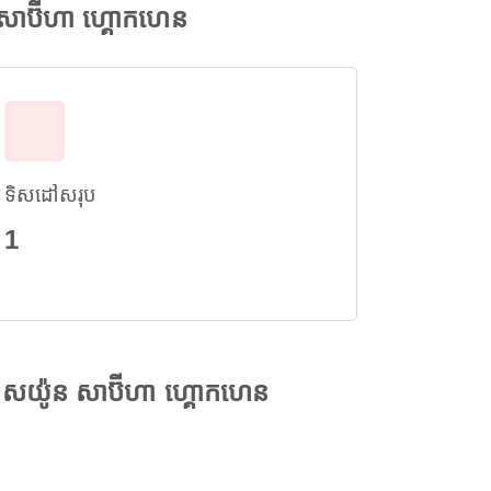
ាប៊ីហា ហ្គោកហេន
ទិសដៅសរុប
1
សយ៉ូន សាប៊ីហា ហ្គោកហេន