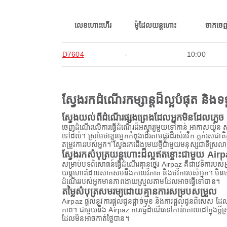
លេខហោះហើរ
ម៉ូដែលយន្តហោះ
ចាកចេ
D7604
-
10:00
ស្វែងរកដំណើរកម្សាន្តដ៏ល្អបំផុត និ
ស្វែងយល់ពីដំណើរផ្សងព្រេងដែលអ្នកមិនដែលភ្លេច
ចេញដំណើរលើការធ្វើដំណើរដ៏អស្ចារ្យមួយទៅកាន់ អាកាសយ៉ូន ស
ទៅដល់។ ស្រមៃថាខ្លួនអ្នកកំពុងដើរតាមផ្លូវដ៏រស់រវើក ភ្លក់
តម្រូវការរបស់អ្នក។ ស្វែងរកជើងមេឃថ្មីជាមួយមនុស្សជាទីស្រល
ស្វែងរកសំបុត្រយន្តហោះដ៏ល្អឥតខ្ចោះជាមួយ Air
សម្រាប់បទពិសោធន៍ធ្វើដំណើរគ្មានថ្នេរ Airpaz គឺជាវេទិការប
យន្តហោះដែលសាកសមនឹងកាលវិភាគ និងថវិការបស់អ្នក។ មិនថាអ្
ដំណើររបស់អ្នកមានភាពងាយស្រួលតាមដែលអាចធ្វើទៅបាន។
តម្លៃសំបុត្រសមរម្យដោយគ្មានការសម្របសម្រួល
Airpaz ផ្តល់នូវការផ្តល់ជូនផ្តាច់មុខ និងការផ្តល់ជូនពិសេស 
ភាព។ ជាមួយនឹង Airpaz ការធ្វើដំណើរទៅកាន់គោលដៅក្នុងក្ត
ដែលមិនអាចកាត់ថ្លៃបាន។