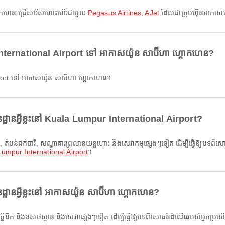
 ហ្គោកហេន ជ្រើសរើសហោះហើរជាមួយ
Pegasus Airlines
,
AJet
ដែលជាក្រុមហ៊ុនអាកាស
nternational Airport ទៅ អាកាសយ៉ូន សាប៊ីហា ហ្គោកហេន?
port ទៅ អាកាសយ៉ូន សាប៊ីហា ហ្គោកហេន។
ដ្ឋានអ្វីខ្លះនៅ Kuala Lumpur International Airport?
umpur International Airport
។
ឋានអ្វីខ្លះនៅ អាកាសយ៉ូន សាប៊ីហា ហ្គោកហេន?