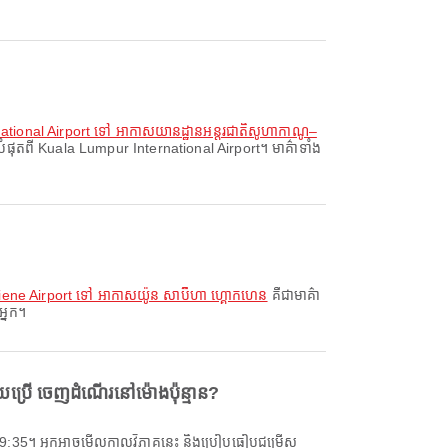
tional Airport ទៅ អាកាសយានដ្ឋានអន្តរជាតិសូហាកាណូ–
ុតពី Kuala Lumpur International Airport។ មាគ៌ាទាំង
ne Airport ទៅ អាកាសយ៉ូន សាប៊ីហា ហ្គោកហេន
គឺជាមាគ៌ា
អ្នក។
្រើ ចេញដំណើរនៅម៉ោងប៉ុន្មាន?