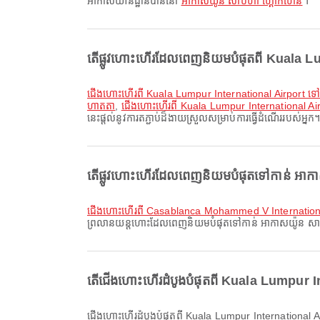
អាកាសយានដ្ឋានបាននៅ
អាកាសយ៉ូន សាប៊ីហា ហ្គោកហេន
។
តើផ្លូវហោះហើរដែលពេញនិយមបំផុតពី Kuala Lum
ជើងហោះហើរពី Kuala Lumpur International Airport ទៅ
ហាតតា
,
ជើងហោះហើរពី Kuala Lumpur International Air
នេះផ្តល់នូវការតភ្ជាប់ដ៏ងាយស្រួលសម្រាប់ការធ្វើដំណើររបស់អ្នក
តើផ្លូវហោះហើរដែលពេញនិយមបំផុតទៅកាន់ អាកាសយ
ជើងហោះហើរពី Casablanca Mohammed V Internationa
ព្រលានយន្តហោះដែលពេញនិយមបំផុតទៅកាន់ អាកាសយ៉ូន សាប៊ីហា 
តើជើងហោះហើរដំបូងបំផុតពី Kuala Lumpur In
ជើងហោះហើរដំបូងបំផុតពី Kuala Lumpur International Airport ទៅ អាកាសយ៉ូន សាប៊ីហា ហ្គោកហេន ជាមួយ AirAsiaX ចេញដំណើរនៅម៉ោង 09:35។ អ្នកអាចមើលកាលវិភាគនេះ និងប្រៀបធៀបជម្រើស