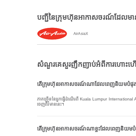
បញ្ជីនៃក្រុមហ៊ុនអាកាសចរណ៍ដែលម
AirAsiaX
សំណួរគេសួរញឹកញាប់អំពីការហោះហ
តើក្រុមហ៊ុនអាកាសចរណ៍ណាដែលពេញនិយមបំផុត
ភាគច្រើននៃអ្នកធ្វើដំណើរពី Kuala Lumpur Internationa
ចេញពីវិមាននេះ។
តើក្រុមហ៊ុនអាកាសចរណ៍ណាខ្លះដែលពេញនិយមបំ