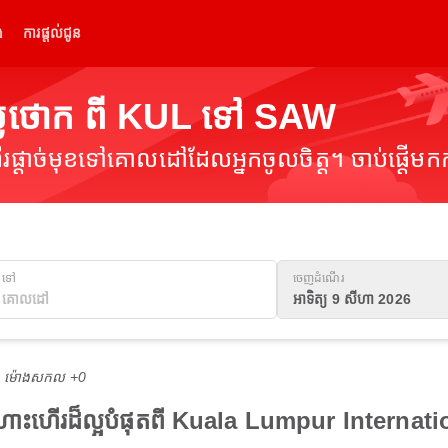
់
ការផ្តល់ជូន
្លៃថោក ពី KUL ទៅ SAW
ផ្តាច់មុខទៅគោលដៅដែលអ្នកចូលចិត្ត។ ចាប់ផ្តើមកក
ទៅ
ចេញដំណើរ
អាទិត្យ 9 សីហា 2026
M ម៉ោង​សកល +0
ងហោះហើរដ៏ល្អបំផុតពី Kuala Lumpur Internat