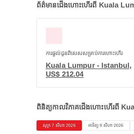
ព័ត៌មានជើងហោះហើរពី Kuala Lum
ការផ្តល់ជូនពិសេសសម្រាប់ការហោះហើរ
Kuala Lumpur - Istanbul,
US$ 212.04
ពិនិត្យកាលវិភាគជើងហោះហើរពី Ku
សុក្រ 7 សីហា 2026
អាទិត្យ 9 សីហា 2026