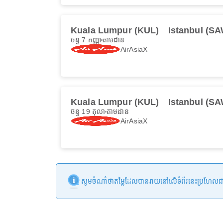
Kuala Lumpur (KUL)
Istanbul (S
ចន្ទ 7 កញ្ញា
តាមដាន
AirAsiaX
Kuala Lumpur (KUL)
Istanbul (S
ចន្ទ 19 តុលា
តាមដាន
AirAsiaX
សូមចំណាំថាតម្លៃដែលបានរាយនៅលើទំព័រនេះប្រហែលជាមិនទា