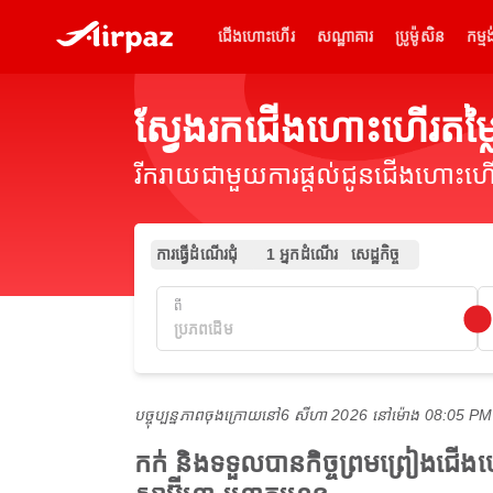
ជើងហោះហើរ
សណ្ឋាគារ
ប្រូម៉ូសិន
កម្មង
ស្វែងរកជើងហោះហើរតម
រីករាយជាមួយការផ្តល់ជូនជើងហោះហើរ
ការធ្វើដំណើរជុំ
1 អ្នកដំណើរ
សេដ្ឋកិច្ច
ពី
បច្ចុប្បន្នភាពចុងក្រោយនៅ
6 សីហា 2026 នៅ​ម៉ោង 08:05 P
កក់ និងទទួលបានកិច្ចព្រមព្រៀងជើ