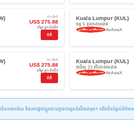
ចាប់ផ្ដើមពី
AW)
Kuala Lumpur (KUL)
US$ 275.88
ចន្ទ 5 តុលា
តាមដាន
តម្លៃ/ អ្នកដំណើរ
AirAsiaX
កក់
ចាប់ផ្ដើមពី
AW)
Kuala Lumpur (KUL)
US$ 275.88
អាទិត្យ 23 សីហា
តាមដាន
តម្លៃ/ អ្នកដំណើរ
AirAsiaX
កក់
ន់សម័យ និងអាចផ្លាស់ប្តូរដោយគ្មានការជូនដំណឹងជាមុន។ យើងខិតខំផ្តល់ព័ត៌មានត្រឹមត្