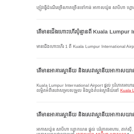
ភ្ញៀវធ្វើដំណើរច្រើនភាគច្រើនទៅកាន់ អាកាសយ៉ូន សាប៊ីហា
តើមានជើងហោះហើរប៉ុន្មានពី Kuala Lumpur I
មានជើងហោះហើរ 1 ពី Kuala Lumpur International Air
តើមានអាគារស្ថានីយ និងសេវាស្ថានីយអាកាសយាន
Kuala Lumpur International Airport ផ្តល់ បរិភោគអាហារ, តំបន់ជក់បារី, សណ្ឋាគារព្រលានយន្តហោះ និងសេវាកម្មផ្សេងៗទៀត ដើម្បីធ្វើឱ្យបទពិសោធន៍ធ្វើដំណើររបស់អ្នកប្រសើរឡើង។ អ្នកអាចពិនិត្យព័ត៌មាន
លម្អិតអំពីសេវាសម្របសម្រួល និងប្លង់តំបន់ស្ថានីយ៍នៅ
Kuala L
តើមានអាគារស្ថានីយ និងសេវាស្ថានីយអាកាសយានដ្
អាកាសយ៉ូន សាប៊ីហា ហ្គោកហេន ផ្តល់ បរិភោគអាហារ, តាក់ស៊ី, គ្លីនិក និងឱសថស្ថាន និងសេវាផ្សេងៗទៀត ដើម្បីធ្វើឱ្យបទពិសោធន៍ដំណើររបស់អ្នកប្រសើរឡើង។ អ្នកអាចពិនិត្យព័ត៌មានលម្អិតអំពីសេវាកម្ម និងប្លង់