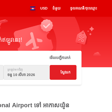
USD
ជំនួយ
ចូលគណនី/ចុះឈ្មោះ
់ឥឡូវនេះ!
មើលបញ្ជីការកក់
ត្រឡប់មកវិញ
ស្វែងរក
ចន្ទ 10 សីហា 2026
ional Airport ទៅ អាកាសយ៉ូន