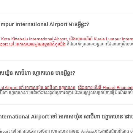
pur International Airport មានអ្វីខ្លះ?
 Kota Kinabalu International Airport
,
ជើងហោះហើរពី Kuala Lumpur Interna
port ទៅ អាកាសយានដ្ឋានអន្តរជាតិកូឈីង
គឺជាមាគ៌ាព្រលានយន្តហោះដែលពេញនិយមបំផ
។
៉ូន សាប៊ីហា ហ្គោកហេន មានអ្វីខ្លះ?
l Airport ទៅ អាកាសយ៉ូន សាប៊ីហា ហ្គោកហេន
,
ជើងហោះហើរពី Houari Boumedie
ហ្គោកហេន។ មាគ៌ាទាំងនេះផ្តល់នូវការតភ្ជាប់ដ៏ងាយស្រួលសម្រាប់ការធ្វើដំណើររបស់
ternational Airport ទៅ អាកាសយ៉ូន សាប៊ីហា ហ្គោកហេន ដោយប