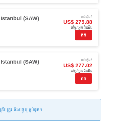
ចាប់ផ្ដើមពី
Istanbul (SAW)
US$ 275.88
តម្លៃ/ អ្នកដំណើរ
កក់
ចាប់ផ្ដើមពី
Istanbul (SAW)
US$ 277.02
តម្លៃ/ អ្នកដំណើរ
កក់
រូវ និងបច្ចុប្បន្នបំផុត។