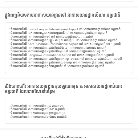
ផ្លូវពេញនិយមតាមអាកាសយានដ្ឋានទៅ អាកាសយានដ្ឋានប៉េណះ អន្តរជាតិ
ជើងហោះហើរពី Kuala Lumpur International Airport ទៅ អាកាសយានដ្ឋានប៉េណះ អន្តរជាតិ
ជើងហោះហើរពី អាកាសយានដ្ឋានសេណះអន្តរជាតិ ទៅ អាកាសយានដ្ឋានប៉េណះ អន្តរជាតិ
ជើងហោះហើរពី អាកាសយានដ្ឋានចង់ ទៅ អាកាសយានដ្ឋានប៉េណះ អន្តរជាតិ
ជើងហោះហើរពី អាកាសយានដ្ឋានស៊ូឡ្តង់ អាប្បូល អាសិច្ជ័យ ទៅ អាកាសយានដ្ឋានប៉េណះ អន្តរជាតិ
ជើងហោះហើរពី Kota Kinabalu International Airport ទៅ អាកាសយានដ្ឋានប៉េណះ អន្តរជាតិ
ជើងហោះហើរពី អាកាសយានដ្ឋានអន្តរជាតិកូឈីង ទៅ អាកាសយានដ្ឋានប៉េណះ អន្តរជាតិ
ជើងហោះហើរពី អាកាសយានដ្ឋានអន្តរជាតិដុនមួង ទៅ អាកាសយានដ្ឋានប៉េណះ អន្តរជាតិ
ជើងហោះហើរពី Langkawi International Airport ទៅ អាកាសយានដ្ឋានប៉េណះ អន្តរជាតិ
ជើងហោះហើរពី អាកាសយានដ្ឋានអន្តរជាតិសូហាកាណូ–ហាតតា ទៅ អាកាសយានដ្ឋានប៉េណះ អន្តរជាតិ
ជើងហោះហើរពី អាកាសយានដ្ឋានអន្តរជាតិតានសូនណាត្ត ទៅ អាកាសយានដ្ឋានប៉េណះ អន្តរជាតិ
ជើងហោះហើរពី អាកាសយានដ្ឋានភូកិតអន្តរជាតិ ទៅ អាកាសយានដ្ឋានប៉េណះ អន្តរជាតិ
ជើងហោះហើរ អាកាសយានដ្ឋានគុយឡាណាមុន & អាកាសយានដ្ឋានប៉េណះ
អន្តរជាតិ ដែលបានណែនាំបន្ថែម
ជើងហោះហើរពី អាកាសយានដ្ឋានគុយឡាណាមុន
ជើងហោះហើរពី អាកាសយានដ្ឋានប៉េណះ អន្តរជាតិ
ជើងហោះហើរទៅ អាកាសយានដ្ឋានគុយឡាណាមុន
ជើងហោះហើរទៅ អាកាសយានដ្ឋានប៉េណះ អន្តរជាតិ