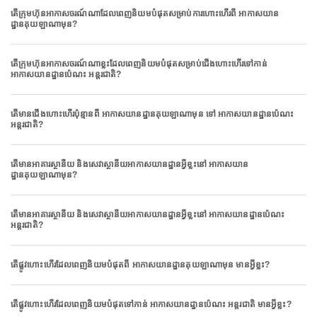
តើក្រុមហ៊ុនអាកាសចរណ៍ណាដែលពេញនិយមបំផុតសម្រាប់ការហោះហើរពី អាកាសយាន
ដ្ឋានគុយឡាណាមុន?
តើក្រុមហ៊ុនអាកាសចរណ៍ណាខ្លះដែលពេញនិយមបំផុតសម្រាប់ជើងហោះហើរទៅកាន់
អាកាសយានដ្ឋានប៉េណះ អន្តរជាតិ?
តើមានជើងហោះហើរប៉ុន្មានពី អាកាសយានដ្ឋានគុយឡាណាមុន ទៅ អាកាសយានដ្ឋានប៉េណះ
អន្តរជាតិ?
តើមានអាគារស្ថានីយ និងសេវាស្ថានីយអាកាសយានដ្ឋានអ្វីខ្លះនៅ អាកាសយាន
ដ្ឋានគុយឡាណាមុន?
តើមានអាគារស្ថានីយ និងសេវាស្ថានីយអាកាសយានដ្ឋានអ្វីខ្លះនៅ អាកាសយានដ្ឋានប៉េណះ
អន្តរជាតិ?
តើផ្លូវហោះហើរដែលពេញនិយមបំផុតពី អាកាសយានដ្ឋានគុយឡាណាមុន មានអ្វីខ្លះ?
តើផ្លូវហោះហើរដែលពេញនិយមបំផុតទៅកាន់ អាកាសយានដ្ឋានប៉េណះ អន្តរជាតិ មានអ្វីខ្លះ?