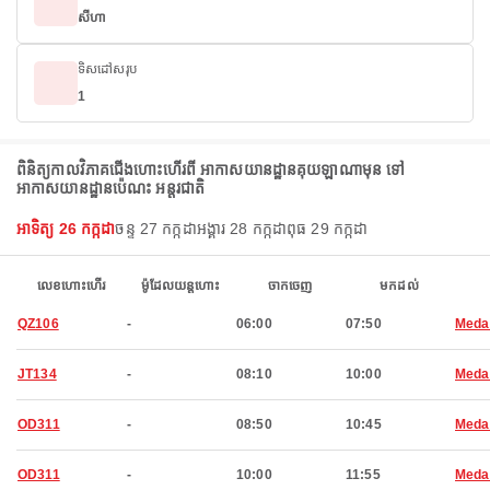
សីហា
ទិសដៅសរុប
1
ពិនិត្យកាលវិភាគជើងហោះហើរពី អាកាសយានដ្ឋានគុយឡាណាមុន ទៅ
អាកាសយានដ្ឋានប៉េណះ អន្តរជាតិ
អាទិត្យ 26 កក្កដា
ចន្ទ 27 កក្កដា
អង្គារ 28 កក្កដា
ពុធ 29 កក្កដា
លេខហោះហើរ
ម៉ូដែលយន្តហោះ
ចាកចេញ
មកដល់
QZ106
-
06:00
07:50
Meda
JT134
-
08:10
10:00
Meda
OD311
-
08:50
10:45
Meda
OD311
-
10:00
11:55
Meda