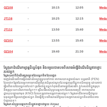
QZ108
-
10:15
12:05
Meda
JT138
-
10:25
12:15
Meda
JT132
-
13:50
15:40
Meda
QZ102
-
13:55
15:45
Meda
QZ104
-
19:40
21:30
Meda
ស្វែងរកដំណើរកម្សាន្តដ៏ល្អបំផុត និងទទួលបានបទពិសោធន៍ធ្វើដំណើរដ៏ល្អឥតខ្ចោះ
របស់អ្នក
ស្វែងយល់ពីដំណើរផ្សងព្រេងដែលអ្នកមិនដែលភ្លេច
ចេញដំណើរលើការធ្វើដំណើរដ៏អស្ចារ្យមួយទៅកាន់ អាកាសយានដ្ឋានប៉េណះ អន្តរជាតិ (PEN)
ដែលជាកន្លែងដែលអ្នកអាចរកឃើញទីក្រុងដ៏ស្រស់ស្អាតដែលផ្តល់នូវទិដ្ឋភាពដ៏អស្ចារ្យ ដោយចាប់
ផ្តើមពីពេលដែលអ្នកទៅដល់។ ស្រមៃថាខ្លួនអ្នកកំពុងដើរតាមផ្លូវដ៏រស់រវើក ភ្លក់រសជាតិក្នុងស្រុក
និងស្រូបយកបរិយាកាសប្លែកៗ។ ជ្រើសរើសសំបុត្រយន្តហោះដែលសមរម្យពី អាកាសយាន
ដ្ឋានគុយឡាណាមុន (KNO) ដែលតម្រូវតាមតម្រូវការរបស់អ្នក។ ស្វែងរកជើងមេឃថ្មីជាមួយ
មនុស្សជាទីស្រលាញ់របស់អ្នក និងធ្វើឱ្យបទពិសោធន៍ថ្ងៃឈប់សម្រាករបស់អ្នកពិតជាមិនអាច
បំភ្លេចបាន។
ស្វែងរកសំបុត្រយន្តហោះដ៏ល្អឥតខ្ចោះជាមួយ Airpaz