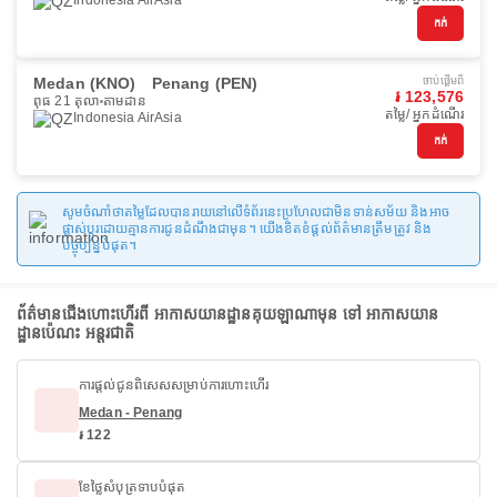
Indonesia AirAsia
កក់
Medan (KNO)
Penang (PEN)
ចាប់ផ្ដើមពី
៛ 123,576
ពុធ 21 តុលា
តាមដាន
តម្លៃ/ អ្នកដំណើរ
Indonesia AirAsia
កក់
សូមចំណាំថាតម្លៃដែលបានរាយនៅលើទំព័រនេះប្រហែលជាមិនទាន់សម័យ និងអាច
ផ្លាស់ប្តូរដោយគ្មានការជូនដំណឹងជាមុន។ យើងខិតខំផ្តល់ព័ត៌មានត្រឹមត្រូវ និង
បច្ចុប្បន្នបំផុត។
ព័ត៌មានជើងហោះហើរពី អាកាសយានដ្ឋានគុយឡាណាមុន ទៅ អាកាសយាន
ដ្ឋានប៉េណះ អន្តរជាតិ
ការផ្តល់ជូនពិសេសសម្រាប់ការហោះហើរ
Medan - Penang
៛ 122
ខែថ្លៃសំបុត្រទាបបំផុត