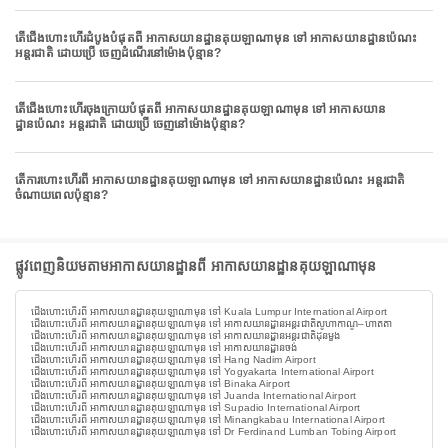
តើជើងហោះហើរដំបូងបំផុតពី អាកាសយានដ្ឋានគុយឡាណាមុន ទៅ អាកាសយានដ្ឋានប៉េណះ
អន្តរជាតិ ដោយប្រើ ចេញដំណើរនៅម៉ោងប៉ុន្មាន?
តើជើងហោះហើរចុងក្រោយបំផុតពី អាកាសយានដ្ឋានគុយឡាណាមុន ទៅ អាកាសយាន
ដ្ឋានប៉េណះ អន្តរជាតិ ដោយប្រើ ចេញនៅម៉ោងប៉ុន្មាន?
តើការហោះហើរពី អាកាសយានដ្ឋានគុយឡាណាមុន ទៅ អាកាសយានដ្ឋានប៉េណះ អន្តរជាតិ
ចំណាយពេលប៉ុន្មាន?
ផ្លូវពេញនិយមតាមអាកាសយានដ្ឋានពី អាកាសយានដ្ឋានគុយឡាណាមុន
ជើងហោះហើរពី អាកាសយានដ្ឋានគុយឡាណាមុន ទៅ Kuala Lumpur International Airport
ជើងហោះហើរពី អាកាសយានដ្ឋានគុយឡាណាមុន ទៅ អាកាសយានដ្ឋានអន្តរជាតិសូហាកាណូ–ហាតតា
ជើងហោះហើរពី អាកាសយានដ្ឋានគុយឡាណាមុន ទៅ អាកាសយានដ្ឋានអន្តរជាតិដុនមួង
ជើងហោះហើរពី អាកាសយានដ្ឋានគុយឡាណាមុន ទៅ អាកាសយានដ្ឋានចង់
ជើងហោះហើរពី អាកាសយានដ្ឋានគុយឡាណាមុន ទៅ Hang Nadim Airport
ជើងហោះហើរពី អាកាសយានដ្ឋានគុយឡាណាមុន ទៅ Yogyakarta International Airport
ជើងហោះហើរពី អាកាសយានដ្ឋានគុយឡាណាមុន ទៅ Binaka Airport
ជើងហោះហើរពី អាកាសយានដ្ឋានគុយឡាណាមុន ទៅ Juanda International Airport
ជើងហោះហើរពី អាកាសយានដ្ឋានគុយឡាណាមុន ទៅ Supadio International Airport
ជើងហោះហើរពី អាកាសយានដ្ឋានគុយឡាណាមុន ទៅ Minangkabau International Airport
ជើងហោះហើរពី អាកាសយានដ្ឋានគុយឡាណាមុន ទៅ Dr Ferdinand Lumban Tobing Airport