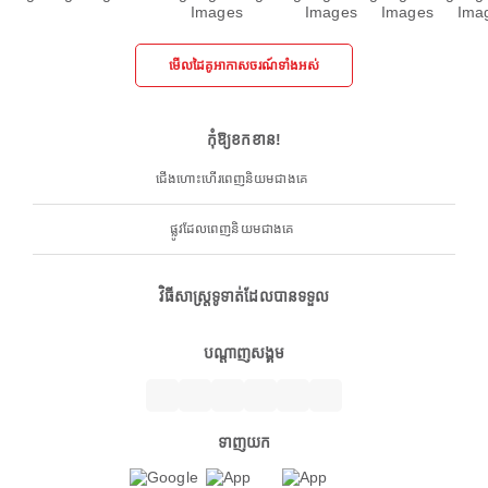
មើលដៃគូអាកាសចរណ៍ទាំងអស់
កុំឱ្យខកខាន!
ជើងហោះហើរពេញនិយមជាងគេ
ផ្លូវដែលពេញនិយមជាងគេ
វិធីសាស្ត្រទូទាត់ដែលបានទទួល
បណ្តាញសង្គម
ទាញយក