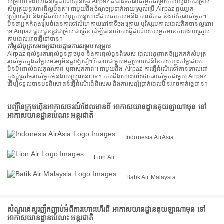
សម្រាប់បទពិសោធន៍ធ្វើដំណើរគ្មានថ្នេរ Airpaz គឺជាវេទិការបស់អ្នកសម្រាប់ការស្វែងរកជម្រើស
សំបុត្រយន្តហោះដ៏ល្អបំផុត។ ជាមួយនឹងចំណុចប្រទាក់ងាយស្រួលប្រើ Airpaz ជួយអ្នក
ប្រៀបធៀប និងជ្រើសរើសសំបុត្រយន្តហោះដែលសាកសមនឹងកាលវិភាគ និងថវិការបស់អ្នក។
មិនថាអ្នកកំពុងរៀបចំផែនការទៅលំហែកាយនៅនាទីចុងក្រោយ ឬវិស្សមកាលដែលគិតបានល្អនោះ
ទេ Airpaz ផ្តល់ជូននូវជម្រើសជាច្រើន ដើម្បីធានាថាការធ្វើដំណើររបស់អ្នកមានភាពងាយស្រួល
តាមដែលអាចធ្វើទៅបាន។
តម្លៃសំបុត្រសមរម្យដោយគ្មានការសម្របសម្រួល
Airpaz ផ្តល់នូវការផ្តល់ជូនផ្តាច់មុខ និងការផ្តល់ជូនពិសេស ដែលអនុញ្ញាតឱ្យអ្នកកក់សំបុត្រ
របស់អ្នកក្នុងតម្លៃសមរម្យមិនគួរឱ្យជឿ។ រីករាយជាមួយអត្ថប្រយោជន៍នៃការបញ្ចុះតម្លៃដោយ
មិនប៉ះពាល់ដល់គុណភាព ឬផាសុកភាព។ ជាមួយនឹង Airpaz ការធ្វើដំណើរទៅកាន់គោលដៅ
ក្នុងក្តីស្រមៃរបស់អ្នកមិនងាយស្រួលនោះទេ។ កក់ជើងហោះហើរថោករបស់អ្នកជាមួយ Airpaz
ដើម្បីទទួលបានបទពិសោធន៍ធ្វើដំណើរដ៏ពិសេស និងការសន្សំប្រាក់ដែលមិនអាចកាត់ថ្លៃបាន។
បញ្ជីនៃក្រុមហ៊ុនអាកាសចរណ៍ដែលមានពី អាកាសយានដ្ឋានគុយឡាណាមុន ទៅ
អាកាសយានដ្ឋានប៉េណះ អន្តរជាតិ
Indonesia AirAsia
Lion Air
Batik Air Malaysia
សំណួរគេសួរញឹកញាប់អំពីការហោះហើរពី អាកាសយានដ្ឋានគុយឡាណាមុន ទៅ
អាកាសយានដ្ឋានប៉េណះ អន្តរជាតិ