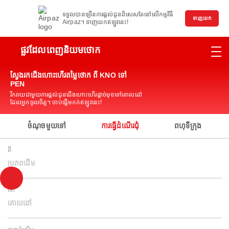
ទទួលបានច្រើនការផ្តល់ជូនពិសេសតែនៅលើកម្មវិធី
ទាញយក
Airpaz។ ទាញយកឥឡូវនេះ!
ផ្លូវដែលពេញនិយមថោក
ស្វែងរកជើងហោះហើរតម្លៃថោក ពី KNO ទៅ
PEN
រីករាយជាមួយការផ្តល់ជូនជើងហោះហើរផ្តាច់មុខទៅគោលដៅ
ដែលអ្នកចូលចិត្ត។ ចាប់ផ្តើមកក់ឥឡូវនេះ!
ចំណុចមួយទៅ
ការធ្វើដំណើរជុំ
ពហុទីក្រុង
ពី
ប្រភពដើម
ទៅ
គោលដៅ