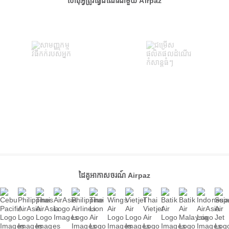
ហេតុអ្វីត្រូវធ្វើដំណើរជាមួយ Airpaz
ដៃគូអាកាសចរណ៍ Airpaz