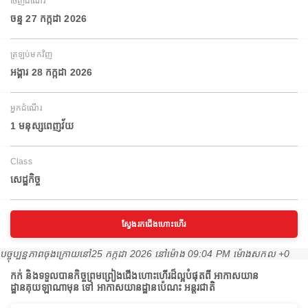
ចេញដំណើរ
ចន្ទ 27 កក្កដា 2026
ត្រឡប់មកវិញ
អង្គារ 28 កក្កដា 2026
អ្នកដំណើរ
1 មនុស្សពេញវ័យ
Class
សេដ្ឋកិច្ច
ស្វែងរកជើងហោះហើរ
បច្ចុប្បន្នភាពចុងក្រោយនៅ
25 កក្កដា 2026 នៅ​ម៉ោង 09:04 PM ម៉ោង​សកល +0
កក់ និងទទួលបានកិច្ចព្រមព្រៀងជើងហោះហើរដ៏ល្អបំផុតពី អាកាសយាន
ដ្ឋានគុយឡាណាមុន ទៅ អាកាសយានដ្ឋានប៉េណះ អន្តរជាតិ