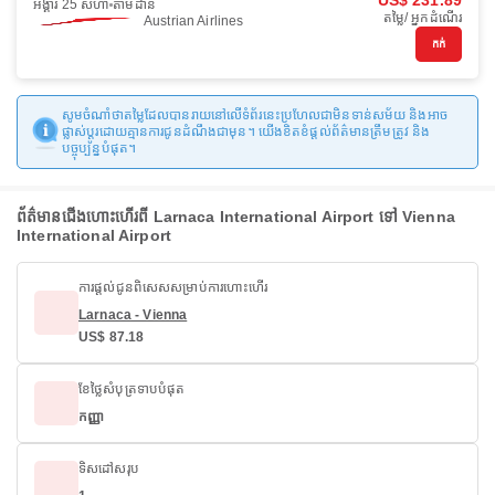
US$ 231.89
អង្គារ 25 សីហា
តាមដាន
តម្លៃ/ អ្នកដំណើរ
Austrian Airlines
កក់
សូមចំណាំថាតម្លៃដែលបានរាយនៅលើទំព័រនេះប្រហែលជាមិនទាន់សម័យ និងអាច
ផ្លាស់ប្តូរដោយគ្មានការជូនដំណឹងជាមុន។ យើងខិតខំផ្តល់ព័ត៌មានត្រឹមត្រូវ និង
បច្ចុប្បន្នបំផុត។
ព័ត៌មានជើងហោះហើរពី Larnaca International Airport ទៅ Vienna
International Airport
ការផ្តល់ជូនពិសេសសម្រាប់ការហោះហើរ
Larnaca - Vienna
US$ 87.18
ខែថ្លៃសំបុត្រទាបបំផុត
កញ្ញា
ទិសដៅសរុប