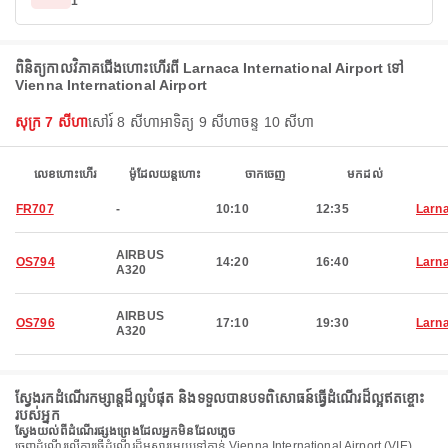
1
ពិនិត្យកាលវិភាគជើងហោះហើរពី Larnaca International Airport ទៅ
Vienna International Airport
សុក្រ 7 សីហា
សៅរ៍ 8 សីហា
អាទិត្យ 9 សីហា
ចន្ទ 10 សីហា
លេខហោះហើរ
ម៉ូដែលយន្តហោះ
ចាកចេញ
មកដល់
FR707
-
10:10
12:35
Larn
AIRBUS
OS794
14:20
16:40
Larn
A320
AIRBUS
OS796
17:10
19:30
Larn
A320
ស្វែងរកដំណើរកម្សាន្តដ៏ល្អបំផុត និងទទួលបានបទពិសោធន៍ធ្វើដំណើរដ៏ល្អឥតខ្ចោះ
របស់អ្នក
ស្វែងយល់ពីដំណើរផ្សងព្រេងដែលអ្នកមិនដែលភ្លេច
ចេញដំណើរលើការធ្វើដំណើរដ៏អស្ចារ្យមួយទៅកាន់ Vienna International Airport (VIE)