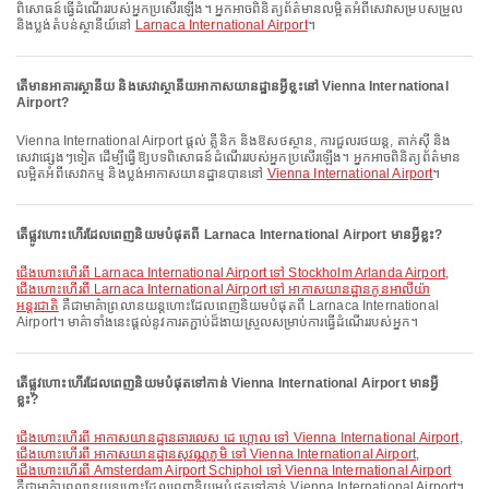
ពិសោធន៍ធ្វើដំណើររបស់អ្នកប្រសើរឡើង។ អ្នកអាចពិនិត្យព័ត៌មានលម្អិតអំពីសេវាសម្របសម្រួល
និងប្លង់តំបន់ស្ថានីយ៍នៅ
Larnaca International Airport
។
តើមានអាគារស្ថានីយ និងសេវាស្ថានីយអាកាសយានដ្ឋានអ្វីខ្លះនៅ Vienna International
Airport?
Vienna International Airport ផ្តល់ គ្លីនិក និងឱសថស្ថាន, ការជួលរថយន្ត, តាក់ស៊ី និង
សេវាផ្សេងៗទៀត ដើម្បីធ្វើឱ្យបទពិសោធន៍ដំណើររបស់អ្នកប្រសើរឡើង។ អ្នកអាចពិនិត្យព័ត៌មាន
លម្អិតអំពីសេវាកម្ម និងប្លង់អាកាសយានដ្ឋានបាននៅ
Vienna International Airport
។
តើផ្លូវហោះហើរដែលពេញនិយមបំផុតពី Larnaca International Airport មានអ្វីខ្លះ?
ជើងហោះហើរពី Larnaca International Airport ទៅ Stockholm Arlanda Airport
,
ជើងហោះហើរពី Larnaca International Airport ទៅ អាកាសយានដ្ឋានកូនអាលីយ៉ា
អន្តរជាតិ
គឺជាមាគ៌ាព្រលានយន្តហោះដែលពេញនិយមបំផុតពី Larnaca International
Airport។ មាគ៌ាទាំងនេះផ្តល់នូវការតភ្ជាប់ដ៏ងាយស្រួលសម្រាប់ការធ្វើដំណើររបស់អ្នក។
តើផ្លូវហោះហើរដែលពេញនិយមបំផុតទៅកាន់ Vienna International Airport មានអ្វី
ខ្លះ?
ជើងហោះហើរពី អាកាសយានដ្ឋានឆារលេស ដេ ហ្គោល ទៅ Vienna International Airport
,
ជើងហោះហើរពី អាកាសយានដ្ឋានសុវណ្ណភូមិ ទៅ Vienna International Airport
,
ជើងហោះហើរពី Amsterdam Airport Schiphol ទៅ Vienna International Airport
គឺជាមាគ៌ាព្រលានយន្តហោះដែលពេញនិយមបំផុតទៅកាន់ Vienna International Airport។