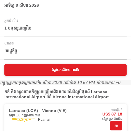
អាទិត្យ 9 សីហា 2026
អ្នកដំណើរ
1 មនុស្សពេញវ័យ
Class
សេដ្ឋកិច្ច
ស្វែងរកជើងហោះហើរ
បច្ចុប្បន្នភាពចុងក្រោយនៅ
6 សីហា 2026 នៅ​ម៉ោង 10:57 PM ម៉ោង​សកល +0
កក់ និងទទួលបានកិច្ចព្រមព្រៀងជើងហោះហើរដ៏ល្អបំផុតពី Larnaca
International Airport ទៅ Vienna International Airport
Larnaca (LCA)
Vienna (VIE)
ចាប់ផ្ដើមពី
US$ 87.18
សុក្រ 18 កញ្ញា
តាមដាន
តម្លៃ/ អ្នកដំណើរ
Ryanair
កក់