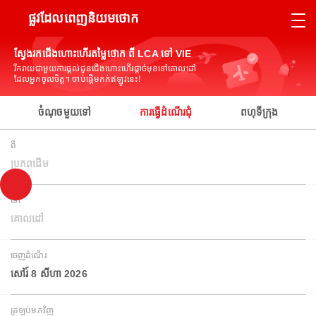
ផ្លូវដែលពេញនិយមថោក
ស្វែងរកជើងហោះហើរតម្លៃថោក ពី LCA ទៅ VIE
រីករាយជាមួយការផ្តល់ជូនជើងហោះហើរផ្តាច់មុខទៅគោលដៅ
ដែលអ្នកចូលចិត្ត។ ចាប់ផ្តើមកក់ឥឡូវនេះ!
ចំណុចមួយទៅ
ការធ្វើដំណើរជុំ
ពហុទីក្រុង
ពី
ប្រភពដើម
ទៅ
គោលដៅ
ចេញដំណើរ
សៅរ៍ 8 សីហា 2026
ត្រឡប់មកវិញ