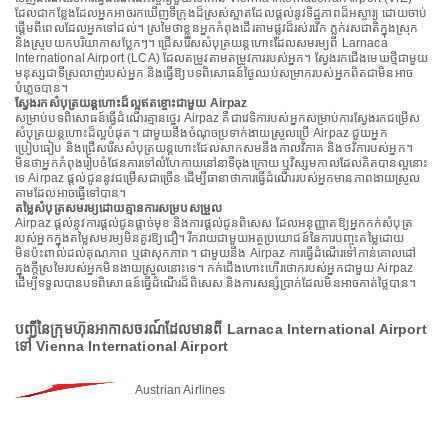
ដែលជាកន្លែងដែលអ្នកអាចរកឃើញទីក្រុងដ៏ស្រស់ស្អាតដែលផ្តល់នូវទិដ្ឋភាពដ៏អស្ចារ្យ ដោយចាប់
ផ្តើមពីពេលដែលអ្នកទៅដល់។ ស្រមៃថាខ្លួនអ្នកកំពុងដើរតាមផ្លូវដ៏រស់រវើក ភ្លក់រសជាតិក្នុងស្រុក
និងស្រូបយកបរិយាកាសប្លែកៗ។ ជ្រើសរើសសំបុត្រយន្តហោះដែលសមរម្យពី Larnaca
International Airport (LCA) ដែលតម្រូវតាមតម្រូវការរបស់អ្នក។ ស្វែងរកជើងមេឃថ្មីជាមួយ
មនុស្សជាទីស្រលាញ់របស់អ្នក និងធ្វើឱ្យបទពិសោធន៍ថ្ងៃឈប់សម្រាករបស់អ្នកពិតជាមិនអាច
បំភ្លេចបាន។
ស្វែងរកសំបុត្រយន្តហោះដ៏ល្អឥតខ្ចោះជាមួយ Airpaz
សម្រាប់បទពិសោធន៍ធ្វើដំណើរគ្មានថ្នេរ Airpaz គឺជាវេទិការបស់អ្នកសម្រាប់ការស្វែងរកជម្រើស
សំបុត្រយន្តហោះដ៏ល្អបំផុត។ ជាមួយនឹងចំណុចប្រទាក់ងាយស្រួលប្រើ Airpaz ជួយអ្នក
ប្រៀបធៀប និងជ្រើសរើសសំបុត្រយន្តហោះដែលសាកសមនឹងកាលវិភាគ និងថវិការបស់អ្នក។
មិនថាអ្នកកំពុងរៀបចំផែនការទៅលំហែកាយនៅនាទីចុងក្រោយ ឬវិស្សមកាលដែលគិតបានល្អនោះ
ទេ Airpaz ផ្តល់ជូននូវជម្រើសជាច្រើន ដើម្បីធានាថាការធ្វើដំណើររបស់អ្នកមានភាពងាយស្រួល
តាមដែលអាចធ្វើទៅបាន។
តម្លៃសំបុត្រសមរម្យដោយគ្មានការសម្របសម្រួល
Airpaz ផ្តល់នូវការផ្តល់ជូនផ្តាច់មុខ និងការផ្តល់ជូនពិសេស ដែលអនុញ្ញាតឱ្យអ្នកកក់សំបុត្រ
របស់អ្នកក្នុងតម្លៃសមរម្យមិនគួរឱ្យជឿ។ រីករាយជាមួយអត្ថប្រយោជន៍នៃការបញ្ចុះតម្លៃដោយ
មិនប៉ះពាល់ដល់គុណភាព ឬផាសុកភាព។ ជាមួយនឹង Airpaz ការធ្វើដំណើរទៅកាន់គោលដៅ
ក្នុងក្តីស្រមៃរបស់អ្នកមិនងាយស្រួលនោះទេ។ កក់ជើងហោះហើរថោករបស់អ្នកជាមួយ Airpaz
ដើម្បីទទួលបានបទពិសោធន៍ធ្វើដំណើរដ៏ពិសេស និងការសន្សំប្រាក់ដែលមិនអាចកាត់ថ្លៃបាន។
បញ្ជីនៃក្រុមហ៊ុនអាកាសចរណ៍ដែលមានពី Larnaca International Airport
ទៅ Vienna International Airport
Austrian Airlines