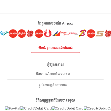
ដៃគូអាកាសចរណ៍ Airpaz
មើលដៃគូអាកាសចរណ៍ទាំងអស់
កុំឱ្យខកខាន!
ជើងហោះហើរពេញនិយមជាងគេ
ផ្លូវដែលពេញនិយមជាងគេ
វិធីសាស្ត្រទូទាត់ដែលបានទទួល