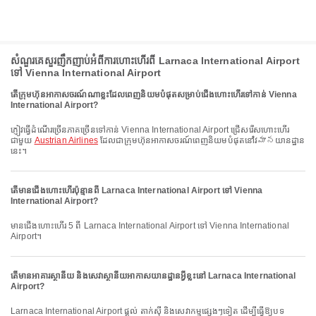
សំណួរគេសួរញឹកញាប់អំពីការហោះហើរពី Larnaca International Airport
ទៅ Vienna International Airport
តើក្រុមហ៊ុនអាកាសចរណ៍ណាខ្លះដែលពេញនិយមបំផុតសម្រាប់ជើងហោះហើរទៅកាន់ Vienna
International Airport?
ភ្ញៀវធ្វើដំណើរច្រើនភាគច្រើនទៅកាន់ Vienna International Airport ជ្រើសរើសហោះហើរ
ជាមួយ
Austrian Airlines
ដែលជាក្រុមហ៊ុនអាកាសចរណ៍ពេញនិយមបំផុតនៅវిమానយានដ្ឋាន
នេះ។
តើមានជើងហោះហើរប៉ុន្មានពី Larnaca International Airport ទៅ Vienna
International Airport?
មានជើងហោះហើរ 5 ពី Larnaca International Airport ទៅ Vienna International
Airport។
តើមានអាគារស្ថានីយ និងសេវាស្ថានីយអាកាសយានដ្ឋានអ្វីខ្លះនៅ Larnaca International
Airport?
Larnaca International Airport ផ្តល់ តាក់ស៊ី និងសេវាកម្មផ្សេងៗទៀត ដើម្បីធ្វើឱ្យបទ