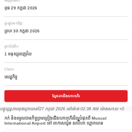
ចេញដំណើរ
ពុធ 29 កក្កដា 2026
ត្រឡប់មកវិញ
ព្រហ 30 កក្កដា 2026
អ្នកដំណើរ
1 មនុស្សពេញវ័យ
Class
សេដ្ឋកិច្ច
ស្វែងរកជើងហោះហើរ
បច្ចុប្បន្នភាពចុងក្រោយនៅ
27 កក្កដា 2026 នៅ​ម៉ោង 02:38 AM ម៉ោង​សកល +0
កក់ និងទទួលបានកិច្ចព្រមព្រៀងជើងហោះហើរដ៏ល្អបំផុតពី Muscat
International Airport ទៅ អាកាសយ៉ូន សាប៊ីហា ហ្គោកហេន