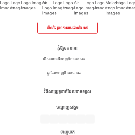
មើលដៃគូអាកាសចរណ៍ទាំងអស់
កុំឱ្យខកខាន!
ជើងហោះហើរពេញនិយមជាងគេ
ផ្លូវដែលពេញនិយមជាងគេ
វិធីសាស្ត្រទូទាត់ដែលបានទទួល
បណ្តាញសង្គម
ទាញយក