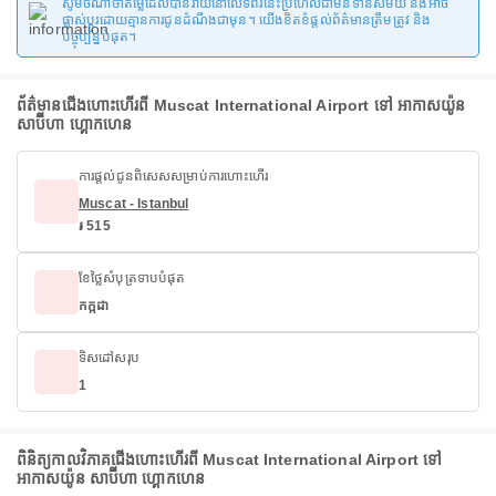
សូមចំណាំថាតម្លៃដែលបានរាយនៅលើទំព័រនេះប្រហែលជាមិនទាន់សម័យ និងអាច
ផ្លាស់ប្តូរដោយគ្មានការជូនដំណឹងជាមុន។ យើងខិតខំផ្តល់ព័ត៌មានត្រឹមត្រូវ និង
បច្ចុប្បន្នបំផុត។
ព័ត៌មានជើងហោះហើរពី Muscat International Airport ទៅ អាកាសយ៉ូន
សាប៊ីហា ហ្គោកហេន
ការផ្តល់ជូនពិសេសសម្រាប់ការហោះហើរ
Muscat - Istanbul
៛ 515
ខែថ្លៃសំបុត្រទាបបំផុត
កក្កដា
ទិសដៅសរុប
1
ពិនិត្យកាលវិភាគជើងហោះហើរពី Muscat International Airport ទៅ
អាកាសយ៉ូន សាប៊ីហា ហ្គោកហេន