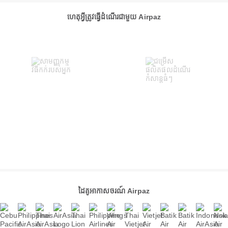
ហេតុអ្វីត្រូវធ្វើដំណើរជាមួយ Airpaz
ដៃគូអាកាសចរណ៍ Airpaz