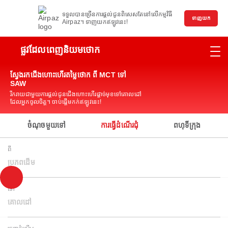
ទទួលបានច្រើនការផ្តល់ជូនពិសេសតែនៅលើកម្មវិធី
ទាញយក
Airpaz។ ទាញយកឥឡូវនេះ!
ផ្លូវដែលពេញនិយមថោក
ស្វែងរកជើងហោះហើរតម្លៃថោក ពី MCT ទៅ
SAW
រីករាយជាមួយការផ្តល់ជូនជើងហោះហើរផ្តាច់មុខទៅគោលដៅ
ដែលអ្នកចូលចិត្ត។ ចាប់ផ្តើមកក់ឥឡូវនេះ!
ចំណុចមួយទៅ
ការធ្វើដំណើរជុំ
ពហុទីក្រុង
ពី
ប្រភពដើម
ទៅ
គោលដៅ