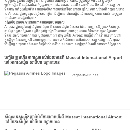
សំបុត្រយន្តហោះដ៏ល្អបំផុត។ ជាមួយនឹងចំណុចប្រទាក់ងាយស្រួលប្រើ Airpaz ជួយអ្នក
ប្រៀបធៀប និងជ្រើសរើសសំបុត្រយន្តហោះដែលសាកសមនឹងកាលវិភាគ និងថវិការបស់អ្នក។
មិនថាអ្នកកំពុងរៀបចំផែនការទៅលំហែកាយនៅនាទីចុងក្រោយ ឬវិស្សមកាលដែលគិតបានល្អនោះ
ទេ Airpaz ផ្តល់ជូននូវជម្រើសជាច្រើន ដើម្បីធានាថាការធ្វើដំណើររបស់អ្នកមានភាពងាយស្រួល
តាមដែលអាចធ្វើទៅបាន។
តម្លៃសំបុត្រសមរម្យដោយគ្មានការសម្របសម្រួល
Airpaz ផ្តល់នូវការផ្តល់ជូនផ្តាច់មុខ និងការផ្តល់ជូនពិសេស ដែលអនុញ្ញាតឱ្យអ្នកកក់សំបុត្រ
របស់អ្នកក្នុងតម្លៃសមរម្យមិនគួរឱ្យជឿ។ រីករាយជាមួយអត្ថប្រយោជន៍នៃការបញ្ចុះតម្លៃដោយ
មិនប៉ះពាល់ដល់គុណភាព ឬផាសុកភាព។ ជាមួយនឹង Airpaz ការធ្វើដំណើរទៅកាន់គោលដៅ
ក្នុងក្តីស្រមៃរបស់អ្នកមិនងាយស្រួលនោះទេ។ កក់ជើងហោះហើរថោករបស់អ្នកជាមួយ Airpaz
ដើម្បីទទួលបានបទពិសោធន៍ធ្វើដំណើរដ៏ពិសេស និងការសន្សំប្រាក់ដែលមិនអាចកាត់ថ្លៃបាន។
បញ្ជីនៃក្រុមហ៊ុនអាកាសចរណ៍ដែលមានពី Muscat International Airport
ទៅ អាកាសយ៉ូន សាប៊ីហា ហ្គោកហេន
Pegasus Airlines
សំណួរគេសួរញឹកញាប់អំពីការហោះហើរពី Muscat International Airport
ទៅ អាកាសយ៉ូន សាប៊ីហា ហ្គោកហេន