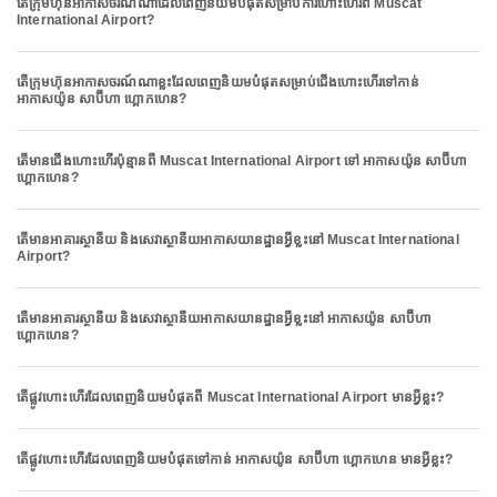
តើក្រុមហ៊ុនអាកាសចរណ៍ណាដែលពេញនិយមបំផុតសម្រាប់ការហោះហើរពី Muscat
International Airport?
តើក្រុមហ៊ុនអាកាសចរណ៍ណាខ្លះដែលពេញនិយមបំផុតសម្រាប់ជើងហោះហើរទៅកាន់
អាកាសយ៉ូន សាប៊ីហា ហ្គោកហេន?
តើមានជើងហោះហើរប៉ុន្មានពី Muscat International Airport ទៅ អាកាសយ៉ូន សាប៊ីហា
ហ្គោកហេន?
តើមានអាគារស្ថានីយ និងសេវាស្ថានីយអាកាសយានដ្ឋានអ្វីខ្លះនៅ Muscat International
Airport?
តើមានអាគារស្ថានីយ និងសេវាស្ថានីយអាកាសយានដ្ឋានអ្វីខ្លះនៅ អាកាសយ៉ូន សាប៊ីហា
ហ្គោកហេន?
តើផ្លូវហោះហើរដែលពេញនិយមបំផុតពី Muscat International Airport មានអ្វីខ្លះ?
តើផ្លូវហោះហើរដែលពេញនិយមបំផុតទៅកាន់ អាកាសយ៉ូន សាប៊ីហា ហ្គោកហេន មានអ្វីខ្លះ?