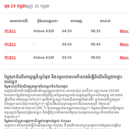
ពុធ 29 កក្កដា
សុក្រ 31 កក្កដា
លេខហោះហើរ
ម៉ូដែលយន្តហោះ
ចាកចេញ
មកដល់
PC831
Airbus A320
04:30
08:35
Musc
PC831
-
04:35
08:40
Musc
PC831
Airbus A320
04:35
09:00
Musc
ស្វែងរកដំណើរកម្សាន្តដ៏ល្អបំផុត និងទទួលបានបទពិសោធន៍ធ្វើដំណើរដ៏ល្អឥតខ្ចោះ
របស់អ្នក
ស្វែងយល់ពីដំណើរផ្សងព្រេងដែលអ្នកមិនដែលភ្លេច
ចេញដំណើរលើការធ្វើដំណើរដ៏អស្ចារ្យមួយទៅកាន់ អាកាសយ៉ូន សាប៊ីហា ហ្គោកហេន (SAW)
ដែលជាកន្លែងដែលអ្នកអាចរកឃើញទីក្រុងដ៏ស្រស់ស្អាតដែលផ្តល់នូវទិដ្ឋភាពដ៏អស្ចារ្យ ដោយចាប់
ផ្តើមពីពេលដែលអ្នកទៅដល់។ ស្រមៃថាខ្លួនអ្នកកំពុងដើរតាមផ្លូវដ៏រស់រវើក ភ្លក់រសជាតិក្នុងស្រុក
និងស្រូបយកបរិយាកាសប្លែកៗ។ ជ្រើសរើសសំបុត្រយន្តហោះដែលសមរម្យពី Muscat
International Airport (MCT) ដែលតម្រូវតាមតម្រូវការរបស់អ្នក។ ស្វែងរកជើងមេឃថ្មីជាមួយ
មនុស្សជាទីស្រលាញ់របស់អ្នក និងធ្វើឱ្យបទពិសោធន៍ថ្ងៃឈប់សម្រាករបស់អ្នកពិតជាមិនអាច
បំភ្លេចបាន។
ស្វែងរកសំបុត្រយន្តហោះដ៏ល្អឥតខ្ចោះជាមួយ Airpaz
សម្រាប់បទពិសោធន៍ធ្វើដំណើរគ្មានថ្នេរ Airpaz គឺជាវេទិការបស់អ្នកសម្រាប់ការស្វែងរកជម្រើស