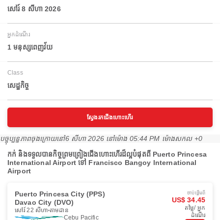
សៅរ៍ 8 សីហា 2026
អ្នកដំណើរ
1 មនុស្សពេញវ័យ
Class
សេដ្ឋកិច្ច
ស្វែងរកជើងហោះហើរ
បច្ចុប្បន្នភាពចុងក្រោយនៅ
6 សីហា 2026 នៅ​ម៉ោង 05:44 PM ម៉ោង​សកល +0
កក់ និងទទួលបានកិច្ចព្រមព្រៀងជើងហោះហើរដ៏ល្អបំផុតពី Puerto Princesa
International Airport ទៅ Francisco Bangoy International
Airport
Puerto Princesa City (PPS)
ចាប់ផ្ដើមពី
US$ 34.45
Davao City (DVO)
តម្លៃ/ អ្នក
សៅរ៍ 22 សីហា
តាមដាន
ដំណើរ
Cebu Pacific