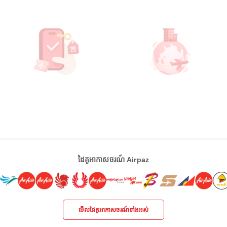
ដៃគូអាកាសចរណ៍ Airpaz
មើលដៃគូអាកាសចរណ៍ទាំងអស់