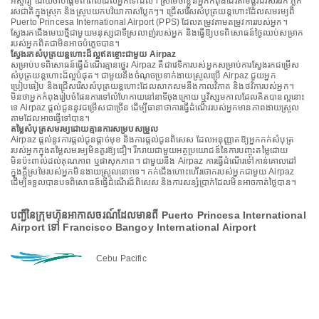
អស្ចារ្យ ដោយចាប់ផ្តើមពីពេលដែលអ្នកទៅដល់។ ស្រមៃថាខ្លួនអ្នកកំពុងដើរតាមផ្លូវដ៏រស់រវើក ភ្លក់
រសជាតិក្នុងស្រុក និងស្រូបយកបរិយាកាសប្លែកៗ។ ជ្រើសរើសសំបុត្រយន្តហោះដែលសមរម្យពី
Puerto Princesa International Airport (PPS) ដែលតម្រូវតាមតម្រូវការរបស់អ្នក។
ស្វែងរកជើងមេឃថ្មីជាមួយមនុស្សជាទីស្រលាញ់របស់អ្នក និងធ្វើឱ្យបទពិសោធន៍ថ្ងៃឈប់សម្រាក
របស់អ្នកពិតជាមិនអាចបំភ្លេចបាន។
ស្វែងរកសំបុត្រយន្តហោះដ៏ល្អឥតខ្ចោះជាមួយ Airpaz
សម្រាប់បទពិសោធន៍ធ្វើដំណើរគ្មានថ្នេរ Airpaz គឺជាវេទិការបស់អ្នកសម្រាប់ការស្វែងរកជម្រើស
សំបុត្រយន្តហោះដ៏ល្អបំផុត។ ជាមួយនឹងចំណុចប្រទាក់ងាយស្រួលប្រើ Airpaz ជួយអ្នក
ប្រៀបធៀប និងជ្រើសរើសសំបុត្រយន្តហោះដែលសាកសមនឹងកាលវិភាគ និងថវិការបស់អ្នក។
មិនថាអ្នកកំពុងរៀបចំផែនការទៅលំហែកាយនៅនាទីចុងក្រោយ ឬវិស្សមកាលដែលគិតបានល្អនោះ
ទេ Airpaz ផ្តល់ជូននូវជម្រើសជាច្រើន ដើម្បីធានាថាការធ្វើដំណើររបស់អ្នកមានភាពងាយស្រួល
តាមដែលអាចធ្វើទៅបាន។
តម្លៃសំបុត្រសមរម្យដោយគ្មានការសម្របសម្រួល
Airpaz ផ្តល់នូវការផ្តល់ជូនផ្តាច់មុខ និងការផ្តល់ជូនពិសេស ដែលអនុញ្ញាតឱ្យអ្នកកក់សំបុត្រ
របស់អ្នកក្នុងតម្លៃសមរម្យមិនគួរឱ្យជឿ។ រីករាយជាមួយអត្ថប្រយោជន៍នៃការបញ្ចុះតម្លៃដោយ
មិនប៉ះពាល់ដល់គុណភាព ឬផាសុកភាព។ ជាមួយនឹង Airpaz ការធ្វើដំណើរទៅកាន់គោលដៅ
ក្នុងក្តីស្រមៃរបស់អ្នកមិនងាយស្រួលនោះទេ។ កក់ជើងហោះហើរថោករបស់អ្នកជាមួយ Airpaz
ដើម្បីទទួលបានបទពិសោធន៍ធ្វើដំណើរដ៏ពិសេស និងការសន្សំប្រាក់ដែលមិនអាចកាត់ថ្លៃបាន។
បញ្ជីនៃក្រុមហ៊ុនអាកាសចរណ៍ដែលមានពី Puerto Princesa International
Airport ទៅ Francisco Bangoy International Airport
Cebu Pacific