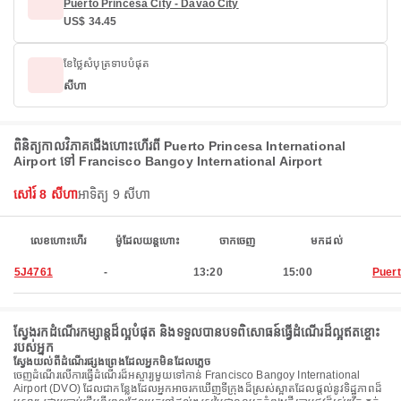
Puerto Princesa City - Davao City
US$ 34.45
ខែថ្លៃសំបុត្រទាបបំផុត
សីហា
ពិនិត្យកាលវិភាគជើងហោះហើរពី Puerto Princesa International
Airport ទៅ Francisco Bangoy International Airport
សៅរ៍ 8 សីហា
អាទិត្យ 9 សីហា
លេខហោះហើរ
ម៉ូដែលយន្តហោះ
ចាកចេញ
មកដល់
5J4761
-
13:20
15:00
Puert
ស្វែងរកដំណើរកម្សាន្តដ៏ល្អបំផុត និងទទួលបានបទពិសោធន៍ធ្វើដំណើរដ៏ល្អឥតខ្ចោះ
របស់អ្នក
ស្វែងយល់ពីដំណើរផ្សងព្រេងដែលអ្នកមិនដែលភ្លេច
ចេញដំណើរលើការធ្វើដំណើរដ៏អស្ចារ្យមួយទៅកាន់ Francisco Bangoy International
Airport (DVO) ដែលជាកន្លែងដែលអ្នកអាចរកឃើញទីក្រុងដ៏ស្រស់ស្អាតដែលផ្តល់នូវទិដ្ឋភាពដ៏