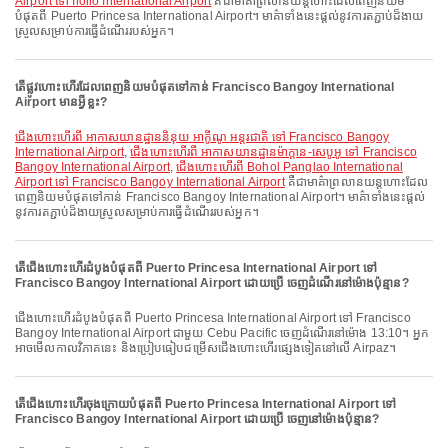
Airport ទៅ Iloilo International Airport
គឺជាមាគ៌ាព្រលានយន្តហោះដែលពេញនិយម
បំផុតពី Puerto Princesa International Airport។ មាគ៌ាទាំងនេះផ្តល់នូវការតភ្ជាប់ដ៏ងាយ
ស្រួលសម្រាប់ការធ្វើដំណើររបស់អ្នក។
តើផ្លូវហោះហើរដែលពេញនិយមបំផុតទៅកាន់ Francisco Bangoy International
Airport មានអ្វីខ្លះ?
ជើងហោះហើរពី អាកាសយានដ្ឋាននិនុយ អាកូីណូ អន្តរជាតិ ទៅ Francisco Bangoy
International Airport
,
ជើងហោះហើរពី អាកាសយានដ្ឋានម៉ាក្តាន-សេបូអូ ទៅ Francisco
Bangoy International Airport
,
ជើងហោះហើរពី Bohol Panglao International
Airport ទៅ Francisco Bangoy International Airport
គឺជាមាគ៌ាព្រលានយន្តហោះដែល
ពេញនិយមបំផុតទៅកាន់ Francisco Bangoy International Airport។ មាគ៌ាទាំងនេះផ្តល់
នូវការតភ្ជាប់ដ៏ងាយស្រួលសម្រាប់ការធ្វើដំណើររបស់អ្នក។
តើជើងហោះហើរដំបូងបំផុតពី Puerto Princesa International Airport ទៅ
Francisco Bangoy International Airport ដោយប្រើ ចេញដំណើរនៅម៉ោងប៉ុន្មាន?
ជើងហោះហើរដំបូងបំផុតពី Puerto Princesa International Airport ទៅ Francisco
Bangoy International Airport ជាមួយ Cebu Pacific ចេញដំណើរនៅម៉ោង 13:10។ អ្នក
អាចមើលកាលវិភាគនេះ និងប្រៀបធៀបជម្រើសជើងហោះហើរផ្សេងទៀតនៅលើ Airpaz។
តើជើងហោះហើរចុងក្រោយបំផុតពី Puerto Princesa International Airport ទៅ
Francisco Bangoy International Airport ដោយប្រើ ចេញនៅម៉ោងប៉ុន្មាន?