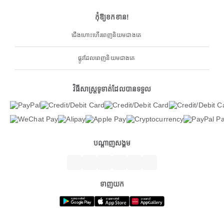
កុំឱ្យខកខាន!
ជើងហោះហើរពេញនិយមជាងគេ
ផ្លូវដែលពេញនិយមជាងគេ
វិធីសាស្ត្រទូទាត់ដែលបានទទួល
បណ្តាញសង្គម
ទាញយក