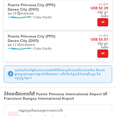
Puerto Princesa City (PPS)
ចាប់ផ្ដើមពី
US$ 52.29
Davao City (DVO)
តម្លៃ/ អ្នក
ពុធ 18 វិច្ឆិកា
តាមដាន
ដំណើរ
Cebu Pacific
កក់
Puerto Princesa City (PPS)
ចាប់ផ្ដើមពី
US$ 53.07
Davao City (DVO)
តម្លៃ/ អ្នក
ពុធ 12 សីហា
តាមដាន
ដំណើរ
Cebu Pacific
កក់
សូមចំណាំថាតម្លៃដែលបានរាយនៅលើទំព័រនេះប្រហែលជាមិនទាន់សម័យ និងអាច
ផ្លាស់ប្តូរដោយគ្មានការជូនដំណឹងជាមុន។ យើងខិតខំផ្តល់ព័ត៌មានត្រឹមត្រូវ និង
បច្ចុប្បន្នបំផុត។
ព័ត៌មានជើងហោះហើរពី Puerto Princesa International Airport ទៅ
Francisco Bangoy International Airport
ការផ្តល់ជូនពិសេសសម្រាប់ការហោះហើរ