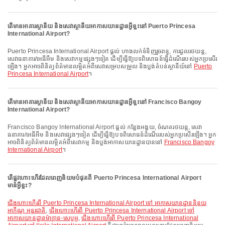
តើមានអាគារស្ថានីយ និងសេវាស្ថានីយអាកាសយានដ្ឋានអ្វីខ្លះនៅ Puerto Princesa
International Airport?
Puerto Princesa International Airport ផ្តល់ ហាងលក់ទំនិញរួចពន្ធ, ការជួលរថយន្ត,
សេវាធនាគារ/អេធីអឹម និងសេវាកម្មផ្សេងៗទៀត ដើម្បីធ្វើឱ្យបទពិសោធន៍ធ្វើដំណើររបស់អ្នកប្រសើរ
ឡើង។ អ្នកអាចពិនិត្យព័ត៌មានលម្អិតអំពីសេវាសម្របសម្រួល និងប្លង់តំបន់ស្ថានីយ៍នៅ
Puerto
Princesa International Airport
។
តើមានអាគារស្ថានីយ និងសេវាស្ថានីយអាកាសយានដ្ឋានអ្វីខ្លះនៅ Francisco Bangoy
International Airport?
Francisco Bangoy International Airport ផ្តល់ កន្លែងអង្គុយ, ចំណតរថយន្ត, សេវា
ធនាគារ/អេធីអឹម និងសេវាផ្សេងៗទៀត ដើម្បីធ្វើឱ្យបទពិសោធន៍ដំណើររបស់អ្នកប្រសើរឡើង។ អ្នក
អាចពិនិត្យព័ត៌មានលម្អិតអំពីសេវាកម្ម និងប្លង់អាកាសយានដ្ឋានបាននៅ
Francisco Bangoy
International Airport
។
តើផ្លូវហោះហើរដែលពេញនិយមបំផុតពី Puerto Princesa International Airport
មានអ្វីខ្លះ?
ជើងហោះហើរពី Puerto Princesa International Airport ទៅ អាកាសយានដ្ឋាននិនុយ
អាកូីណូ អន្តរជាតិ
,
ជើងហោះហើរពី Puerto Princesa International Airport ទៅ
អាកាសយានដ្ឋានម៉ាក្តាន-សេបូអូ
,
ជើងហោះហើរពី Puerto Princesa International