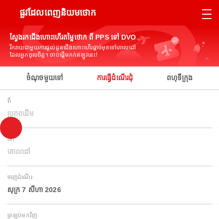
ផ្លូវដែលពេញនិយមថោក
ស្វែងរកជើងហោះហើរតម្លៃថោក ពី PPS ទៅ DVO
រីករាយជាមួយការផ្តល់ជូនជើងហោះហើរផ្តាច់មុខទៅគោលដៅ
ដែលអ្នកចូលចិត្ត។ ចាប់ផ្តើមកក់ឥឡូវនេះ!
ចំណុចមួយទៅ
ការធ្វើដំណើរជុំ
ពហុទីក្រុង
ពី
ប្រភពដើម
ទៅ
គោលដៅ
ចេញដំណើរ
សុក្រ 7 សីហា 2026
ត្រឡប់មកវិញ