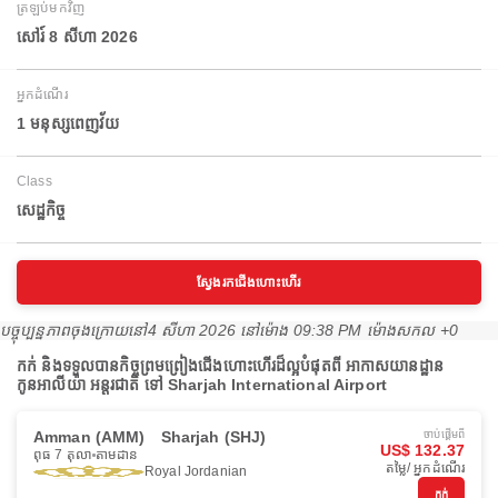
ត្រឡប់មកវិញ
សៅរ៍ 8 សីហា 2026
អ្នកដំណើរ
1 មនុស្សពេញវ័យ
Class
សេដ្ឋកិច្ច
ស្វែងរកជើងហោះហើរ
បច្ចុប្បន្នភាពចុងក្រោយនៅ
4 សីហា 2026 នៅ​ម៉ោង 09:38 PM ម៉ោង​សកល +0
កក់ និងទទួលបានកិច្ចព្រមព្រៀងជើងហោះហើរដ៏ល្អបំផុតពី អាកាសយានដ្ឋាន
កូនអាលីយ៉ា អន្តរជាតិ ទៅ Sharjah International Airport
Amman (AMM)
Sharjah (SHJ)
ចាប់ផ្ដើមពី
US$ 132.37
ពុធ 7 តុលា
តាមដាន
តម្លៃ/ អ្នកដំណើរ
Royal Jordanian
កក់