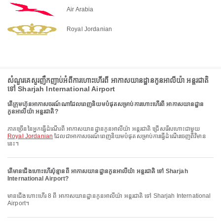
Air Arabia
Royal Jordanian
សំណួរគេសួរញឹកញាប់អំពីការហោះហើរពី អាកាសយានដ្ឋានកូនអាលីយ៉ា អន្តរជាតិ
ទៅ Sharjah International Airport
តើក្រុមហ៊ុនអាកាសចរណ៍ណាដែលពេញនិយមបំផុតសម្រាប់ការហោះហើរពី អាកាសយានដ្ឋាន
កូនអាលីយ៉ា អន្តរជាតិ?
ភាគច្រើននៃអ្នកធ្វើដំណើរពី អាកាសយានដ្ឋានកូនអាលីយ៉ា អន្តរជាតិ ជ្រើសរើសហោះជាមួយ
Royal Jordanian
ដែលជាអាកាសចរណ៍ពេញនិយមបំផុតសម្រាប់ការធ្វើដំណើរចេញពីវិមាន
នេះ។
តើមានជើងហោះហើរប៉ុន្មានពី អាកាសយានដ្ឋានកូនអាលីយ៉ា អន្តរជាតិ ទៅ Sharjah
International Airport?
មានជើងហោះហើរ 8 ពី អាកាសយានដ្ឋានកូនអាលីយ៉ា អន្តរជាតិ ទៅ Sharjah International
Airport។