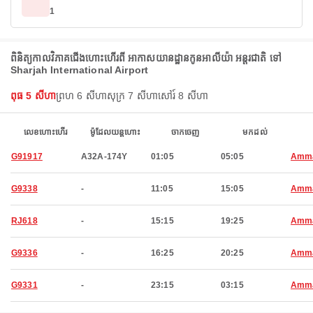
1
ពិនិត្យកាលវិភាគជើងហោះហើរពី អាកាសយានដ្ឋានកូនអាលីយ៉ា អន្តរជាតិ ទៅ
Sharjah International Airport
ពុធ 5 សីហា
ព្រហ 6 សីហា
សុក្រ 7 សីហា
សៅរ៍ 8 សីហា
លេខហោះហើរ
ម៉ូដែលយន្តហោះ
ចាកចេញ
មកដល់
G91917
A32A-174Y
01:05
05:05
Amm
G9338
-
11:05
15:05
Amm
RJ618
-
15:15
19:25
Amm
G9336
-
16:25
20:25
Amm
G9331
-
23:15
03:15
Amm