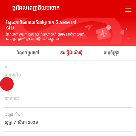
ផ្លូវដែលពេញនិយមថោក
ស្វែងរកជើងហោះហើរតម្លៃថោក ពី AMM ទៅ
SHJ
រីករាយជាមួយការផ្តល់ជូនជើងហោះហើរផ្តាច់មុខទៅគោលដៅ
ដែលអ្នកចូលចិត្ត។ ចាប់ផ្តើមកក់ឥឡូវនេះ!
ចំណុចមួយទៅ
ការធ្វើដំណើរជុំ
ពហុទីក្រុង
ពី
ប្រភពដើម
ទៅ
គោលដៅ
ចេញដំណើរ
សុក្រ 7 សីហា 2026