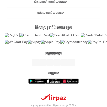
ជើងហោះហើរពេញនិយមជាងគេ
ផ្លូវដែលពេញនិយមជាងគេ
វិធីសាស្ត្រទូទាត់ដែលបានទទួល
បណ្តាញសង្គម
ទាញយក
រក្សាសិទ្ធិគ្រប់យ៉ាងដោយ Airpaz.com ឆ្នាំ 2026។