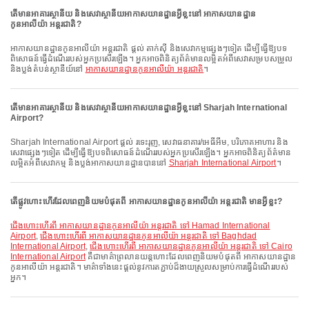
តើមានអាគារស្ថានីយ និងសេវាស្ថានីយអាកាសយានដ្ឋានអ្វីខ្លះនៅ អាកាសយានដ្ឋាន
កូនអាលីយ៉ា អន្តរជាតិ?
អាកាសយានដ្ឋានកូនអាលីយ៉ា អន្តរជាតិ ផ្តល់ តាក់ស៊ី និងសេវាកម្មផ្សេងៗទៀត ដើម្បីធ្វើឱ្យបទ
ពិសោធន៍ធ្វើដំណើររបស់អ្នកប្រសើរឡើង។ អ្នកអាចពិនិត្យព័ត៌មានលម្អិតអំពីសេវាសម្របសម្រួល
និងប្លង់តំបន់ស្ថានីយ៍នៅ
អាកាសយានដ្ឋានកូនអាលីយ៉ា អន្តរជាតិ
។
តើមានអាគារស្ថានីយ និងសេវាស្ថានីយអាកាសយានដ្ឋានអ្វីខ្លះនៅ Sharjah International
Airport?
Sharjah International Airport ផ្តល់ រទេះរុញ, សេវាធនាគារ/អេធីអឹម, បរិភោគអាហារ និង
សេវាផ្សេងៗទៀត ដើម្បីធ្វើឱ្យបទពិសោធន៍ដំណើររបស់អ្នកប្រសើរឡើង។ អ្នកអាចពិនិត្យព័ត៌មាន
លម្អិតអំពីសេវាកម្ម និងប្លង់អាកាសយានដ្ឋានបាននៅ
Sharjah International Airport
។
តើផ្លូវហោះហើរដែលពេញនិយមបំផុតពី អាកាសយានដ្ឋានកូនអាលីយ៉ា អន្តរជាតិ មានអ្វីខ្លះ?
ជើងហោះហើរពី អាកាសយានដ្ឋានកូនអាលីយ៉ា អន្តរជាតិ ទៅ Hamad International
Airport
,
ជើងហោះហើរពី អាកាសយានដ្ឋានកូនអាលីយ៉ា អន្តរជាតិ ទៅ Baghdad
International Airport
,
ជើងហោះហើរពី អាកាសយានដ្ឋានកូនអាលីយ៉ា អន្តរជាតិ ទៅ Cairo
International Airport
គឺជាមាគ៌ាព្រលានយន្តហោះដែលពេញនិយមបំផុតពី អាកាសយានដ្ឋាន
កូនអាលីយ៉ា អន្តរជាតិ។ មាគ៌ាទាំងនេះផ្តល់នូវការតភ្ជាប់ដ៏ងាយស្រួលសម្រាប់ការធ្វើដំណើររបស់
អ្នក។