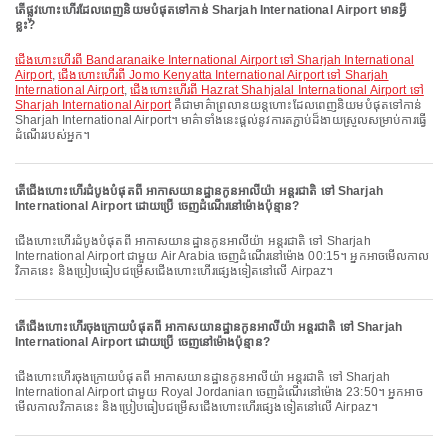
តើផ្លូវហោះហើរដែលពេញនិយមបំផុតទៅកាន់ Sharjah International Airport មានអ្វី
ខ្លះ?
ជើងហោះហើរពី Bandaranaike International Airport ទៅ Sharjah International
Airport
,
ជើងហោះហើរពី Jomo Kenyatta International Airport ទៅ Sharjah
International Airport
,
ជើងហោះហើរពី Hazrat Shahjalal International Airport ទៅ
Sharjah International Airport
គឺជាមាគ៌ាព្រលានយន្តហោះដែលពេញនិយមបំផុតទៅកាន់
Sharjah International Airport។ មាគ៌ាទាំងនេះផ្តល់នូវការតភ្ជាប់ដ៏ងាយស្រួលសម្រាប់ការធ្វើ
ដំណើររបស់អ្នក។
តើជើងហោះហើរដំបូងបំផុតពី អាកាសយានដ្ឋានកូនអាលីយ៉ា អន្តរជាតិ ទៅ Sharjah
International Airport ដោយប្រើ ចេញដំណើរនៅម៉ោងប៉ុន្មាន?
ជើងហោះហើរដំបូងបំផុតពី អាកាសយានដ្ឋានកូនអាលីយ៉ា អន្តរជាតិ ទៅ Sharjah
International Airport ជាមួយ Air Arabia ចេញដំណើរនៅម៉ោង 00:15។ អ្នកអាចមើលកាល
វិភាគនេះ និងប្រៀបធៀបជម្រើសជើងហោះហើរផ្សេងទៀតនៅលើ Airpaz។
តើជើងហោះហើរចុងក្រោយបំផុតពី អាកាសយានដ្ឋានកូនអាលីយ៉ា អន្តរជាតិ ទៅ Sharjah
International Airport ដោយប្រើ ចេញនៅម៉ោងប៉ុន្មាន?
ជើងហោះហើរចុងក្រោយបំផុតពី អាកាសយានដ្ឋានកូនអាលីយ៉ា អន្តរជាតិ ទៅ Sharjah
International Airport ជាមួយ Royal Jordanian ចេញដំណើរនៅម៉ោង 23:50។ អ្នកអាច
មើលកាលវិភាគនេះ និងប្រៀបធៀបជម្រើសជើងហោះហើរផ្សេងទៀតនៅលើ Airpaz។