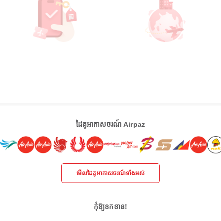
ដៃគូអាកាសចរណ៍ Airpaz
មើលដៃគូអាកាសចរណ៍ទាំងអស់
កុំឱ្យខកខាន!