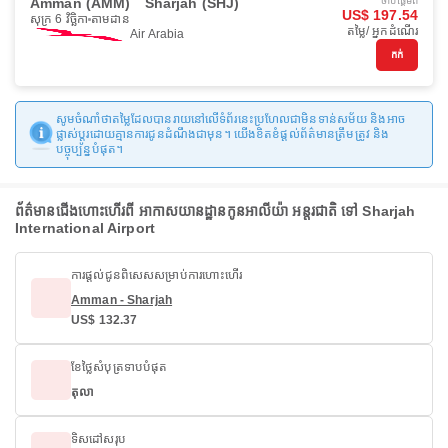
Amman (AMM)
Sharjah (SHJ)
ចាប់ផ្ដើមពី
US$ 197.54
សុក្រ 6 វិច្ឆិកា
តាមដាន
តម្លៃ/ អ្នកដំណើរ
Air Arabia
កក់
សូមចំណាំថាតម្លៃដែលបានរាយនៅលើទំព័រនេះប្រហែលជាមិនទាន់សម័យ និងអាច
ផ្លាស់ប្តូរដោយគ្មានការជូនដំណឹងជាមុន។ យើងខិតខំផ្តល់ព័ត៌មានត្រឹមត្រូវ និង
បច្ចុប្បន្នបំផុត។
ព័ត៌មានជើងហោះហើរពី អាកាសយានដ្ឋានកូនអាលីយ៉ា អន្តរជាតិ ទៅ Sharjah
International Airport
ការផ្តល់ជូនពិសេសសម្រាប់ការហោះហើរ
Amman - Sharjah
US$ 132.37
ខែថ្លៃសំបុត្រទាបបំផុត
តុលា
ទិសដៅសរុប