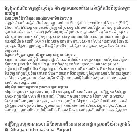
ស្វែងរកដំណើរកម្សាន្តដ៏ល្អបំផុត និងទទួលបានបទពិសោធន៍ធ្វើដំណើរដ៏ល្អឥតខ្ចោះ
របស់អ្នក
ស្វែងយល់ពីដំណើរផ្សងព្រេងដែលអ្នកមិនដែលភ្លេច
ចេញដំណើរលើការធ្វើដំណើរដ៏អស្ចារ្យមួយទៅកាន់ Sharjah International Airport (SHJ)
ដែលជាកន្លែងដែលអ្នកអាចរកឃើញទីក្រុងដ៏ស្រស់ស្អាតដែលផ្តល់នូវទិដ្ឋភាពដ៏អស្ចារ្យ ដោយចាប់
ផ្តើមពីពេលដែលអ្នកទៅដល់។ ស្រមៃថាខ្លួនអ្នកកំពុងដើរតាមផ្លូវដ៏រស់រវើក ភ្លក់រសជាតិក្នុងស្រុក
និងស្រូបយកបរិយាកាសប្លែកៗ។ ជ្រើសរើសសំបុត្រយន្តហោះដែលសមរម្យពី អាកាសយានដ្ឋាន
កូនអាលីយ៉ា អន្តរជាតិ (AMM) ដែលតម្រូវតាមតម្រូវការរបស់អ្នក។ ស្វែងរកជើងមេឃថ្មីជាមួយ
មនុស្សជាទីស្រលាញ់របស់អ្នក និងធ្វើឱ្យបទពិសោធន៍ថ្ងៃឈប់សម្រាករបស់អ្នកពិតជាមិនអាច
បំភ្លេចបាន។
ស្វែងរកសំបុត្រយន្តហោះដ៏ល្អឥតខ្ចោះជាមួយ Airpaz
សម្រាប់បទពិសោធន៍ធ្វើដំណើរគ្មានថ្នេរ Airpaz គឺជាវេទិការបស់អ្នកសម្រាប់ការស្វែងរកជម្រើស
សំបុត្រយន្តហោះដ៏ល្អបំផុត។ ជាមួយនឹងចំណុចប្រទាក់ងាយស្រួលប្រើ Airpaz ជួយអ្នក
ប្រៀបធៀប និងជ្រើសរើសសំបុត្រយន្តហោះដែលសាកសមនឹងកាលវិភាគ និងថវិការបស់អ្នក។
មិនថាអ្នកកំពុងរៀបចំផែនការទៅលំហែកាយនៅនាទីចុងក្រោយ ឬវិស្សមកាលដែលគិតបានល្អនោះ
ទេ Airpaz ផ្តល់ជូននូវជម្រើសជាច្រើន ដើម្បីធានាថាការធ្វើដំណើររបស់អ្នកមានភាពងាយស្រួល
តាមដែលអាចធ្វើទៅបាន។
តម្លៃសំបុត្រសមរម្យដោយគ្មានការសម្របសម្រួល
Airpaz ផ្តល់នូវការផ្តល់ជូនផ្តាច់មុខ និងការផ្តល់ជូនពិសេស ដែលអនុញ្ញាតឱ្យអ្នកកក់សំបុត្រ
របស់អ្នកក្នុងតម្លៃសមរម្យមិនគួរឱ្យជឿ។ រីករាយជាមួយអត្ថប្រយោជន៍នៃការបញ្ចុះតម្លៃដោយ
មិនប៉ះពាល់ដល់គុណភាព ឬផាសុកភាព។ ជាមួយនឹង Airpaz ការធ្វើដំណើរទៅកាន់គោលដៅ
ក្នុងក្តីស្រមៃរបស់អ្នកមិនងាយស្រួលនោះទេ។ កក់ជើងហោះហើរថោករបស់អ្នកជាមួយ Airpaz
ដើម្បីទទួលបានបទពិសោធន៍ធ្វើដំណើរដ៏ពិសេស និងការសន្សំប្រាក់ដែលមិនអាចកាត់ថ្លៃបាន។
បញ្ជីនៃក្រុមហ៊ុនអាកាសចរណ៍ដែលមានពី អាកាសយានដ្ឋានកូនអាលីយ៉ា អន្តរជាតិ
ទៅ Sharjah International Airport