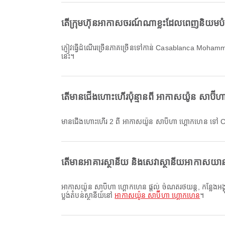
តើក្រុមហ៊ុនអាកាសចរណ៍ណាខ្លះដែលពេញនិយម
ភ្ញៀវធ្វើដំណើរច្រើនភាគច្រើនទៅកាន់ Casablanca Moh
នេះ។
តើមានជើងហោះហើរប៉ុន្មានពី អាកាសយ៉ូន សា
មានជើងហោះហើរ 2 ពី អាកាសយ៉ូន សាប៊ីហា ហ្គោកហេន ទ
តើមានអាគារស្ថានីយ និងសេវាស្ថានីយអាកាសយានដ្
អាកាសយ៉ូន សាប៊ីហា ហ្គោកហេន ផ្តល់ ចំណតរថយន្ត, កន្លែងអង្គុយ, តាក់ស៊ី និងសេវាកម្មផ្សេងៗទៀត ដើម្បីធ្វើឱ្យបទពិសោធន៍ធ្វើដំណើររបស់អ្នកប្រសើរឡើង។ អ្នកអាចពិនិត្យព័ត៌មានលម្អិតអំពីសេវាសម្របសម្រួល និង
ប្លង់តំបន់ស្ថានីយ៍នៅ
អាកាសយ៉ូន សាប៊ីហា ហ្គោកហេន
។