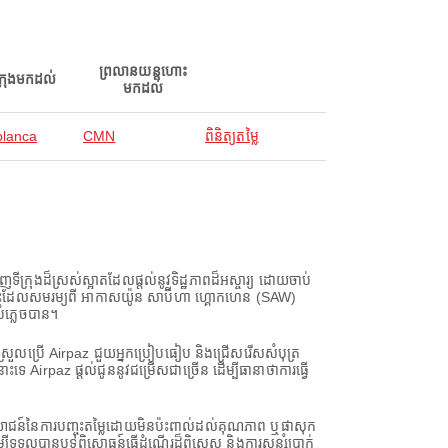
ព្រលានយន្តហោះ
ក្រុងមកដល់
មកដល់
lanca
CMN
ពិនិត្យតម្លៃ
ងដ៏ស្រស់ស្អាតដែលផ្តល់នូវទិដ្ឋភាពដ៏អស្ចារ្យ ដោយចាប់
ន្តហោះដែលសមរម្យពី អាកាសយ៉ូន សាប៊ីហា ហ្គោកហេន (SAW)
ំភ្លេចបាន។
យស្រួលប្រើ Airpaz ជួយអ្នកប្រៀបធៀប និងជ្រើសរើសសំបុត្រ
irpaz ផ្តល់ជូននូវជម្រើសជាច្រើន ដើម្បីធានាថាការធ្វើ
្ថប្រយោជន៍នៃការបញ្ចុះតម្លៃដោយមិនប៉ះពាល់ដល់គុណភាព ឬផាសុក
ីទទួលបានបទពិសោធន៍ធ្វើដំណើរដ៏ពិសេស និងការសន្សំប្រាក់