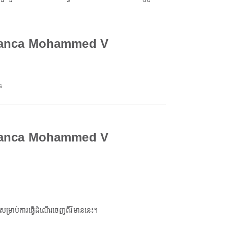
sablanca Mohammed V
s
sablanca Mohammed V
ាប់ការធ្វើដំណើរចេញពីវិមាននេះ។