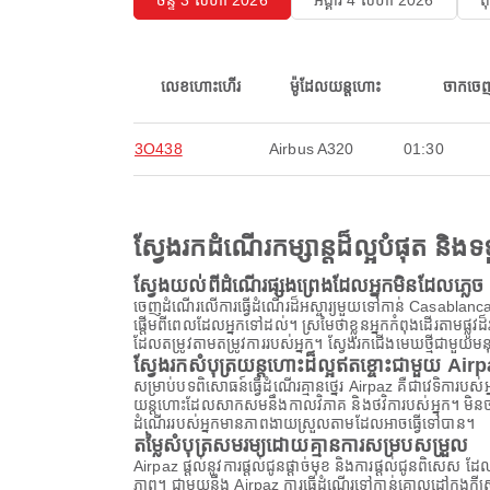
ចន្ទ 3 សីហា 2026
អង្គារ 4 សីហា 2026
ព
លេខហោះហើរ
ម៉ូដែលយន្តហោះ
ចាកចេ
3O438
Airbus A320
01:30
ស្វែងរកដំណើរកម្សាន្តដ៏ល្អបំផុត និ
ស្វែងយល់ពីដំណើរផ្សងព្រេងដែលអ្នកមិនដែលភ្លេច
ចេញដំណើរលើការធ្វើដំណើរដ៏អស្ចារ្យមួយទៅកាន់ Casablanca
ផ្តើមពីពេលដែលអ្នកទៅដល់។ ស្រមៃថាខ្លួនអ្នកកំពុងដើរតាមផ្ល
ដែលតម្រូវតាមតម្រូវការរបស់អ្នក។ ស្វែងរកជើងមេឃថ្មីជាមួយមន
ស្វែងរកសំបុត្រយន្តហោះដ៏ល្អឥតខ្ចោះជាមួយ Air
សម្រាប់បទពិសោធន៍ធ្វើដំណើរគ្មានថ្នេរ Airpaz គឺជាវេទិការប
យន្តហោះដែលសាកសមនឹងកាលវិភាគ និងថវិការបស់អ្នក។ មិនថាអ្
ដំណើររបស់អ្នកមានភាពងាយស្រួលតាមដែលអាចធ្វើទៅបាន។
តម្លៃសំបុត្រសមរម្យដោយគ្មានការសម្របសម្រួល
Airpaz ផ្តល់នូវការផ្តល់ជូនផ្តាច់មុខ និងការផ្តល់ជូនពិសេស 
ភាព។ ជាមួយនឹង Airpaz ការធ្វើដំណើរទៅកាន់គោលដៅក្នុងក្ត