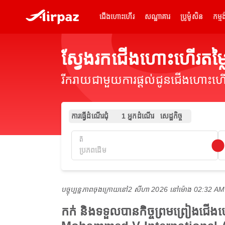
ជើងហោះហើរ
សណ្ឋាគារ
ប្រូម៉ូសិន
កម្មង
ស្វែងរកជើងហោះហើរតម
រីករាយជាមួយការផ្តល់ជូនជើងហោះហើរ
ការធ្វើដំណើរជុំ
1 អ្នកដំណើរ
សេដ្ឋកិច្ច
ពី
បច្ចុប្បន្នភាពចុងក្រោយនៅ
2 សីហា 2026 នៅ​ម៉ោង 02:32 A
កក់ និងទទួលបានកិច្ចព្រមព្រៀងជើ