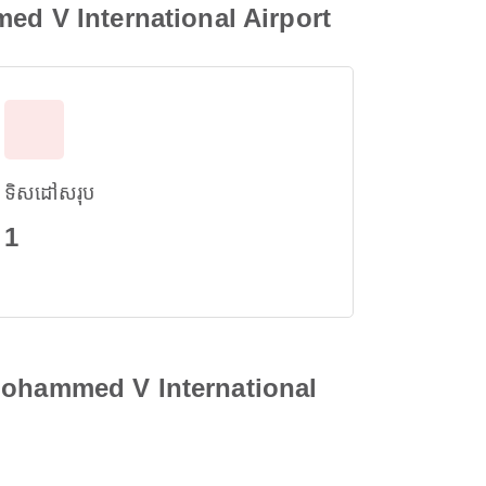
med V International Airport
ទិសដៅសរុប
1
a Mohammed V International