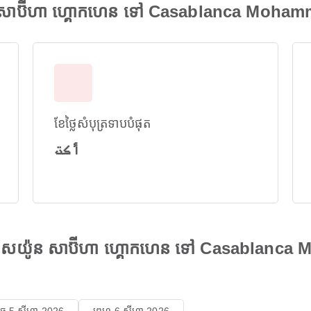
ន សាប៊ីហា ហ្គោកហេន ទៅ Casablanca Moham
ខែថ្លៃសំបុត្រទាបបំផុត
أكت
ាកាសយ៉ូន សាប៊ីហា ហ្គោកហេន ទៅ Casablanc