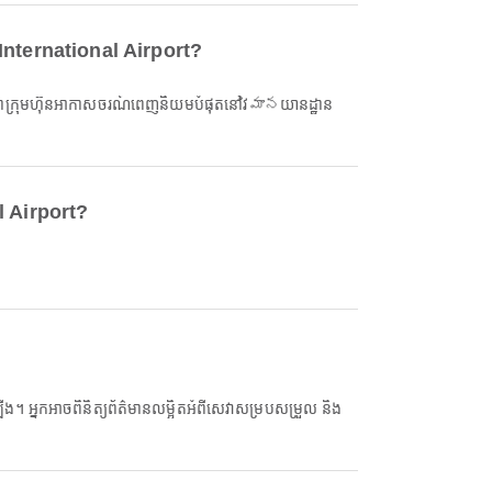
nternational Airport?
ក្រុមហ៊ុនអាកាសចរណ៍ពេញនិយមបំផុតនៅវిమానយានដ្ឋាន
l Airport?