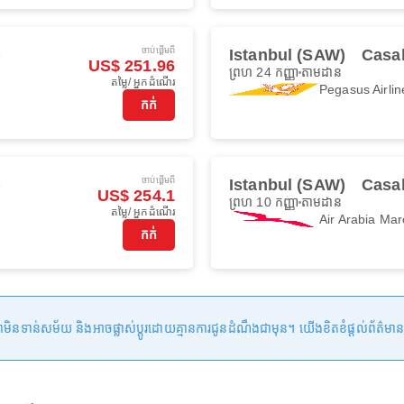
ចាប់ផ្ដើមពី
)
Istanbul (SAW)
Casa
US$ 251.96
ព្រហ 24 កញ្ញា
តាមដាន
តម្លៃ/ អ្នកដំណើរ
Pegasus Airlin
កក់
ចាប់ផ្ដើមពី
)
Istanbul (SAW)
Casa
US$ 254.1
ព្រហ 10 កញ្ញា
តាមដាន
តម្លៃ/ អ្នកដំណើរ
Air Arabia Mar
កក់
ន់សម័យ និងអាចផ្លាស់ប្តូរដោយគ្មានការជូនដំណឹងជាមុន។ យើងខិតខំផ្តល់ព័ត៌មានត្រឹមត្