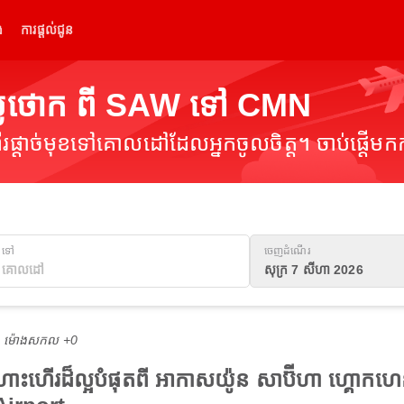
់
ការផ្តល់ជូន
្លៃថោក ពី SAW ទៅ CMN
ផ្តាច់មុខទៅគោលដៅដែលអ្នកចូលចិត្ត។ ចាប់ផ្តើមកក
ទៅ
ចេញដំណើរ
សុក្រ 7 សីហា 2026
M ម៉ោង​សកល +0
ងហោះហើរដ៏ល្អបំផុតពី អាកាសយ៉ូន សាប៊ីហា ហ្គោ