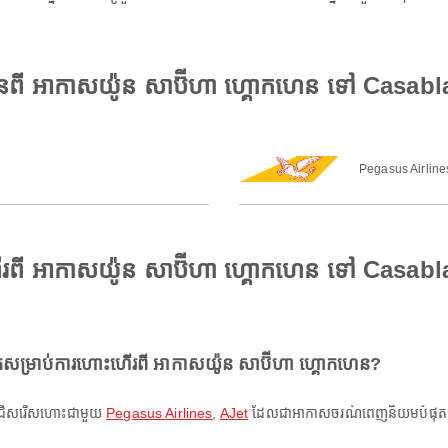
មានពី អាកាសយ៉ូន សាប៊ីហា ហ្គោកហេន ទៅ Ca
Pegasus Airline
ហើរពី អាកាសយ៉ូន សាប៊ីហា ហ្គោកហេន ទៅ Ca
ម្រាប់ការហោះហើរពី អាកាសយ៉ូន សាប៊ីហា ហ្គោកហេន?
ន ជ្រើសរើសហោះជាមួយ
Pegasus Airlines
,
AJet
ដែលជាអាកាសចរណ៍ពេញនិយមបំផុតសម្រ