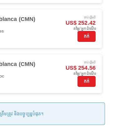
ចាប់ផ្ដើមពី
blanca (CMN)
US$ 252.42
តម្លៃ/ អ្នកដំណើរ
es
កក់
ចាប់ផ្ដើមពី
blanca (CMN)
US$ 254.56
តម្លៃ/ អ្នកដំណើរ
oc
កក់
រូវ និងបច្ចុប្បន្នបំផុត។