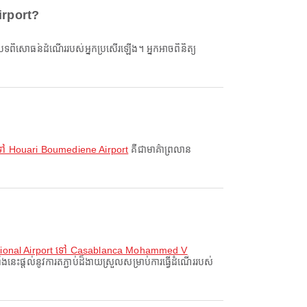
irport?
ទៅ Houari Boumediene Airport
គឺជាមាគ៌ាព្រលាន
ational Airport ទៅ Casablanca Mohammed V
្តល់នូវការតភ្ជាប់ដ៏ងាយស្រួលសម្រាប់ការធ្វើដំណើររបស់