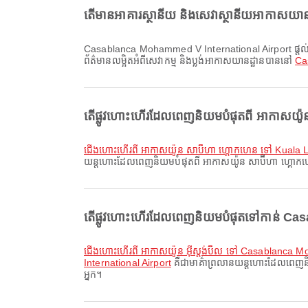
តើមានអាគារស្ថានីយ និងសេវាស្ថានីយអាកាសយា
Casablanca Mohammed V International Airport ផ្តល់ រទេះរុញ, សេវាធនាគារ/អេធីអឹម, គ្លីនិក និងឱសថស្ថាន និងសេវាផ្សេងៗទៀត ដើម្បីធ្វើឱ្យបទពិសោធន៍ដំណើររបស់អ្នកប្រសើរឡើង។ អ្នកអាចពិនិត្យ
ព័ត៌មានលម្អិតអំពីសេវាកម្ម និងប្លង់អាកាសយានដ្ឋានបាននៅ
Ca
តើផ្លូវហោះហើរដែលពេញនិយមបំផុតពី អាកាសយ៉ូន ស
ជើងហោះហើរពី អាកាសយ៉ូន សាប៊ីហា ហ្គោកហេន ទៅ Kuala 
យន្តហោះដែលពេញនិយមបំផុតពី អាកាសយ៉ូន សាប៊ីហា ហ្គោកហេន។ ម
តើផ្លូវហោះហើរដែលពេញនិយមបំផុតទៅកាន់ Cas
ជើងហោះហើរពី អាកាសយ៉ូន អ៊ីស្តង់ប៊ឺល ទៅ Casablanca 
International Airport
គឺជាមាគ៌ាព្រលានយន្តហោះដែលពេញនិយ
អ្នក។