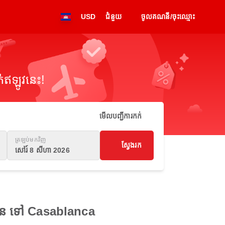
USD
ជំនួយ
ចូលគណនី/ចុះឈ្មោះ
់ឥឡូវនេះ!
មើលបញ្ជីការកក់
ត្រឡប់មកវិញ
ស្វែងរក
សៅរ៍ 8 សីហា 2026
កហេន ទៅ Casablanca