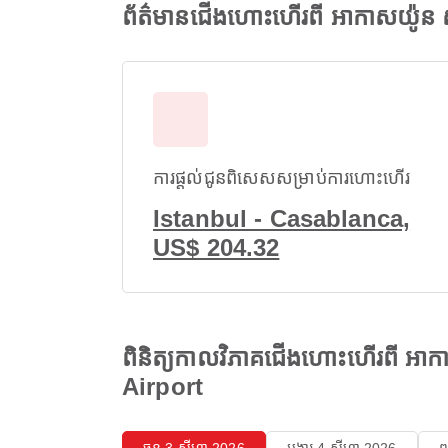
ព័ត៌មានជើងហោះហើរពី អាកាសយ៉ូ
ការផ្តល់ជូនពិសេសសម្រាប់ការហោះហើរ
Istanbul - Casablanca,
US$ 204.32
ពិនិត្យកាលវិភាគជើងហោះហើរពី អ
Airport