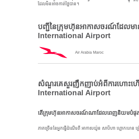
ដែលមិនអាចកាត់ថ្លៃបាន។
បញ្ជីនៃក្រុមហ៊ុនអាកាសចរណ៍ដែល
International Airport
Air Arabia Maroc
សំណួរគេសួរញឹកញាប់អំពីការហោះ
International Airport
តើក្រុមហ៊ុនអាកាសចរណ៍ណាដែលពេញនិយមបំផុតស
ភាគច្រើននៃអ្នកធ្វើដំណើរពី អាកាសយ៉ូន សាប៊ីហា ហ្គោកហេ