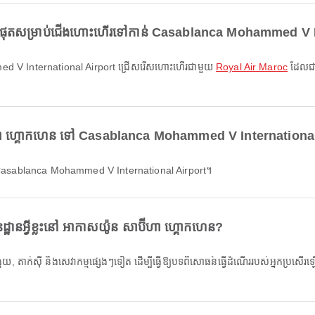
បំផុតសម្រាប់ជើងហោះហើរទៅកាន់ Casablanca Mohammed V I
ammed V International Airport ជ្រើសរើសហោះហើរជាមួយ
Royal Air Maroc
ដែលជា
ប៊ីហា ហ្គោកហេន ទៅ Casablanca Mohammed V Internationa
ៅ Casablanca Mohammed V International Airport។
ឋានអ្វីខ្លះនៅ អាកាសយ៉ូន សាប៊ីហា ហ្គោកហេន?