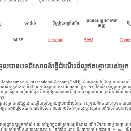
ុធ 5 សីហា 2026
ព្រហ 6 សីហា 2026
ព្រលានយន្តហោះចាក
ញ
មកដល់
ទីក្រុងចេញដំណើរ
ទី
ចេញ
04:35
Istanbul
SAW
Casab
ងទទួលបានបទពិសោធន៍ធ្វើដំណើរដ៏ល្អឥតខ្ចោះរបស់អ្នក
 Mohammed V International Airport (CMN) ដែលជាកន្លែងដែលអ្នកអាចរកឃើញទីក្រុ
ូវដ៏រស់រវើក ភ្លក់រសជាតិក្នុងស្រុក និងស្រូបយកបរិយាកាសប្លែកៗ។ ជ្រើសរើសសំបុត្រយ
ុស្សជាទីស្រលាញ់របស់អ្នក និងធ្វើឱ្យបទពិសោធន៍ថ្ងៃឈប់សម្រាករបស់អ្នកពិតជាមិនអាចប
paz
ស់អ្នកសម្រាប់ការស្វែងរកជម្រើសសំបុត្រយន្តហោះដ៏ល្អបំផុត។ ជាមួយនឹងចំណុចប្រទាក់ងា
នកកំពុងរៀបចំផែនការទៅលំហែកាយនៅនាទីចុងក្រោយ ឬវិស្សមកាលដែលគិតបានល្អនោះទេ A
ដែលអនុញ្ញាតឱ្យអ្នកកក់សំបុត្ររបស់អ្នកក្នុងតម្លៃសមរម្យមិនគួរឱ្យជឿ។ រីករាយជាមួយអត
ីស្រមៃរបស់អ្នកមិនងាយស្រួលនោះទេ។ កក់ជើងហោះហើរថោករបស់អ្នកជាមួយ Airpaz ដើម្ប