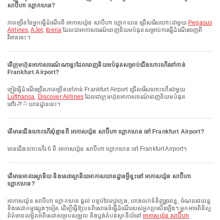
សាប៊ីហា ហ្គោកហេន?
ភាគច្រើននៃអ្នកធ្វើដំណើរពី អាកាសយ៉ូន សាប៊ីហា ហ្គោកហេន ជ្រើសរើសហោះជាមួយ
Pegasus
Airlines
,
AJet
,
Iberia
ដែលជាអាកាសចរណ៍ពេញនិយមបំផុតសម្រាប់ការធ្វើដំណើរចេញពី
វិមាននេះ។
តើក្រុមហ៊ុនអាកាសចរណ៍ណាខ្លះដែលពេញនិយមបំផុតសម្រាប់ជើងហោះហើរទៅកាន់
Frankfurt Airport?
ភ្ញៀវធ្វើដំណើរច្រើនភាគច្រើនទៅកាន់ Frankfurt Airport ជ្រើសរើសហោះហើរជាមួយ
Lufthansa
,
Discover Airlines
ដែលជាក្រុមហ៊ុនអាកាសចរណ៍ពេញនិយមបំផុត
នៅវిమానយានដ្ឋាននេះ។
តើមានជើងហោះហើរប៉ុន្មានពី អាកាសយ៉ូន សាប៊ីហា ហ្គោកហេន ទៅ Frankfurt Airport?
មានជើងហោះហើរ 6 ពី អាកាសយ៉ូន សាប៊ីហា ហ្គោកហេន ទៅ Frankfurt Airport។
តើមានអាគារស្ថានីយ និងសេវាស្ថានីយអាកាសយានដ្ឋានអ្វីខ្លះនៅ អាកាសយ៉ូន សាប៊ីហា
ហ្គោកហេន?
អាកាសយ៉ូន សាប៊ីហា ហ្គោកហេន ផ្តល់ បន្ទប់ថែរក្សាក្មេង, ហាងលក់ទំនិញរួចពន្ធ, ចំណតរថយន្ត
និងសេវាកម្មផ្សេងៗទៀត ដើម្បីធ្វើឱ្យបទពិសោធន៍ធ្វើដំណើររបស់អ្នកប្រសើរឡើង។ អ្នកអាចពិនិត្យ
ព័ត៌មានលម្អិតអំពីសេវាសម្របសម្រួល និងប្លង់តំបន់ស្ថានីយ៍នៅ
អាកាសយ៉ូន សាប៊ីហា