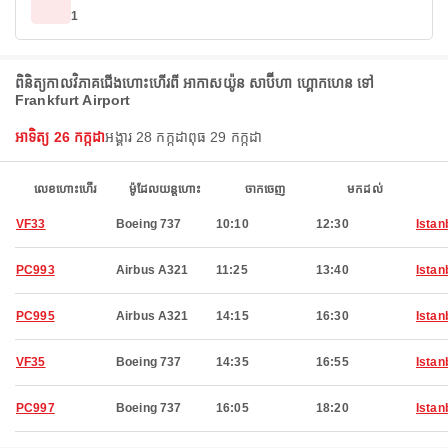
1
ពិនិត្យកាលវិភាគជើងហោះហើរពី អាកាសយ៉ូន សាប៊ីហា ហ្គោកហេន ទៅ
Frankfurt Airport
អាទិត្យ 26 កក្កដា
អង្គារ 28 កក្កដា
ពុធ 29 កក្កដា
លេខហោះហើរ
ម៉ូដែលយន្តហោះ
ចាកចេញ
មកដល់
VF33
Boeing 737
10:10
12:30
Istan
PC993
Airbus A321
11:25
13:40
Istan
PC995
Airbus A321
14:15
16:30
Istan
VF35
Boeing 737
14:35
16:55
Istan
PC997
Boeing 737
16:05
18:20
Istan