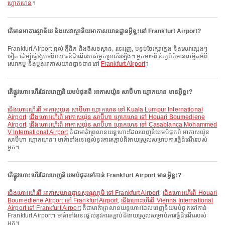
ហ្គោកហេន
។
តើមានអាគារស្ថានីយ និងសេវាស្ថានីយអាកាសយានដ្ឋានអ្វីខ្លះនៅ Frankfurt Airport?
Frankfurt Airport ផ្តល់ គ្លីនិក និងឱសថស្ថាន, រទេះរុញ, បន្ទប់ថែរក្សាក្មេង និងសេវាផ្សេងៗ
ទៀត ដើម្បីធ្វើឱ្យបទពិសោធន៍ដំណើររបស់អ្នកប្រសើរឡើង។ អ្នកអាចពិនិត្យព័ត៌មានលម្អិតអំពី
សេវាកម្ម និងប្លង់អាកាសយានដ្ឋានបាននៅ
Frankfurt Airport
។
តើផ្លូវហោះហើរដែលពេញនិយមបំផុតពី អាកាសយ៉ូន សាប៊ីហា ហ្គោកហេន មានអ្វីខ្លះ?
ជើងហោះហើរពី អាកាសយ៉ូន សាប៊ីហា ហ្គោកហេន ទៅ Kuala Lumpur International
Airport
,
ជើងហោះហើរពី អាកាសយ៉ូន សាប៊ីហា ហ្គោកហេន ទៅ Houari Boumediene
Airport
,
ជើងហោះហើរពី អាកាសយ៉ូន សាប៊ីហា ហ្គោកហេន ទៅ Casablanca Mohammed
V International Airport
គឺជាមាគ៌ាព្រលានយន្តហោះដែលពេញនិយមបំផុតពី អាកាសយ៉ូន
សាប៊ីហា ហ្គោកហេន។ មាគ៌ាទាំងនេះផ្តល់នូវការតភ្ជាប់ដ៏ងាយស្រួលសម្រាប់ការធ្វើដំណើររបស់
អ្នក។
តើផ្លូវហោះហើរដែលពេញនិយមបំផុតទៅកាន់ Frankfurt Airport មានអ្វីខ្លះ?
ជើងហោះហើរពី អាកាសយានដ្ឋានសុវណ្ណភូមិ ទៅ Frankfurt Airport
,
ជើងហោះហើរពី Houari
Boumediene Airport ទៅ Frankfurt Airport
,
ជើងហោះហើរពី Vienna International
Airport ទៅ Frankfurt Airport
គឺជាមាគ៌ាព្រលានយន្តហោះដែលពេញនិយមបំផុតទៅកាន់
Frankfurt Airport។ មាគ៌ាទាំងនេះផ្តល់នូវការតភ្ជាប់ដ៏ងាយស្រួលសម្រាប់ការធ្វើដំណើររបស់
អ្នក។