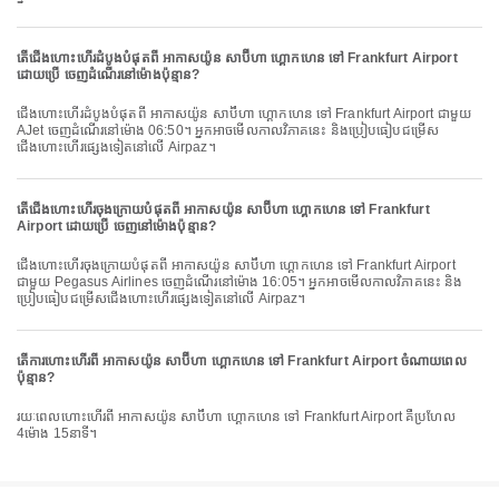
តើជើងហោះហើរដំបូងបំផុតពី អាកាសយ៉ូន សាប៊ីហា ហ្គោកហេន ទៅ Frankfurt Airport
ដោយប្រើ ចេញដំណើរនៅម៉ោងប៉ុន្មាន?
ជើងហោះហើរដំបូងបំផុតពី អាកាសយ៉ូន សាប៊ីហា ហ្គោកហេន ទៅ Frankfurt Airport ជាមួយ
AJet ចេញដំណើរនៅម៉ោង 06:50។ អ្នកអាចមើលកាលវិភាគនេះ និងប្រៀបធៀបជម្រើស
ជើងហោះហើរផ្សេងទៀតនៅលើ Airpaz។
តើជើងហោះហើរចុងក្រោយបំផុតពី អាកាសយ៉ូន សាប៊ីហា ហ្គោកហេន ទៅ Frankfurt
Airport ដោយប្រើ ចេញនៅម៉ោងប៉ុន្មាន?
ជើងហោះហើរចុងក្រោយបំផុតពី អាកាសយ៉ូន សាប៊ីហា ហ្គោកហេន ទៅ Frankfurt Airport
ជាមួយ Pegasus Airlines ចេញដំណើរនៅម៉ោង 16:05។ អ្នកអាចមើលកាលវិភាគនេះ និង
ប្រៀបធៀបជម្រើសជើងហោះហើរផ្សេងទៀតនៅលើ Airpaz។
តើការហោះហើរពី អាកាសយ៉ូន សាប៊ីហា ហ្គោកហេន ទៅ Frankfurt Airport ចំណាយពេល
ប៉ុន្មាន?
រយៈពេលហោះហើរពី អាកាសយ៉ូន សាប៊ីហា ហ្គោកហេន ទៅ Frankfurt Airport គឺប្រហែល
4ម៉ោង 15នាទី។