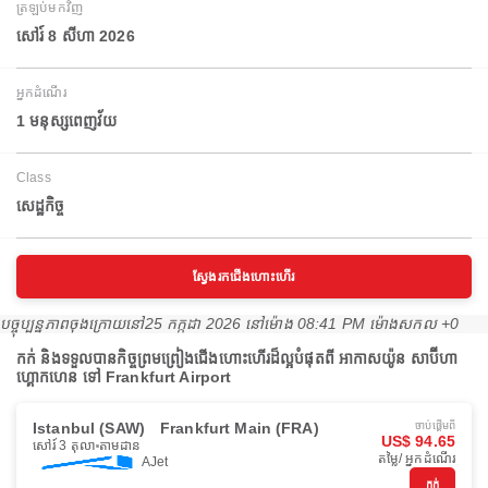
ត្រឡប់មកវិញ
សៅរ៍ 8 សីហា 2026
អ្នកដំណើរ
1 មនុស្សពេញវ័យ
Class
សេដ្ឋកិច្ច
ស្វែងរកជើងហោះហើរ
បច្ចុប្បន្នភាពចុងក្រោយនៅ
25 កក្កដា 2026 នៅ​ម៉ោង 08:41 PM ម៉ោង​សកល +0
កក់ និងទទួលបានកិច្ចព្រមព្រៀងជើងហោះហើរដ៏ល្អបំផុតពី អាកាសយ៉ូន សាប៊ីហា
ហ្គោកហេន ទៅ Frankfurt Airport
Istanbul (SAW)
Frankfurt Main (FRA)
ចាប់ផ្ដើមពី
US$ 94.65
សៅរ៍ 3 តុលា
តាមដាន
តម្លៃ/ អ្នកដំណើរ
AJet
កក់