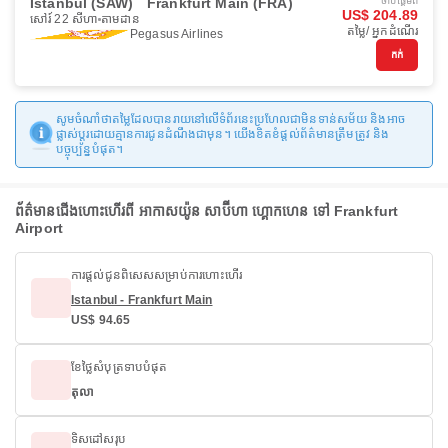
Istanbul (SAW)
Frankfurt Main (FRA)
ចាប់ផ្ដើមពី
US$ 204.89
សៅរ៍ 22 សីហា
តាមដាន
តម្លៃ/ អ្នកដំណើរ
Pegasus Airlines
កក់
សូមចំណាំថាតម្លៃដែលបានរាយនៅលើទំព័រនេះប្រហែលជាមិនទាន់សម័យ និងអាច
ផ្លាស់ប្តូរដោយគ្មានការជូនដំណឹងជាមុន។ យើងខិតខំផ្តល់ព័ត៌មានត្រឹមត្រូវ និង
បច្ចុប្បន្នបំផុត។
ព័ត៌មានជើងហោះហើរពី អាកាសយ៉ូន សាប៊ីហា ហ្គោកហេន ទៅ Frankfurt
Airport
ការផ្តល់ជូនពិសេសសម្រាប់ការហោះហើរ
Istanbul - Frankfurt Main
US$ 94.65
ខែថ្លៃសំបុត្រទាបបំផុត
តុលា
ទិសដៅសរុប