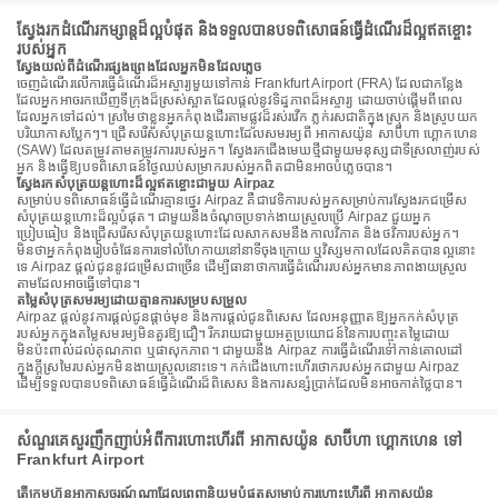
ស្វែងរកដំណើរកម្សាន្តដ៏ល្អបំផុត និងទទួលបានបទពិសោធន៍ធ្វើដំណើរដ៏ល្អឥតខ្ចោះ
របស់អ្នក
ស្វែងយល់ពីដំណើរផ្សងព្រេងដែលអ្នកមិនដែលភ្លេច
ចេញដំណើរលើការធ្វើដំណើរដ៏អស្ចារ្យមួយទៅកាន់ Frankfurt Airport (FRA) ដែលជាកន្លែង
ដែលអ្នកអាចរកឃើញទីក្រុងដ៏ស្រស់ស្អាតដែលផ្តល់នូវទិដ្ឋភាពដ៏អស្ចារ្យ ដោយចាប់ផ្តើមពីពេល
ដែលអ្នកទៅដល់។ ស្រមៃថាខ្លួនអ្នកកំពុងដើរតាមផ្លូវដ៏រស់រវើក ភ្លក់រសជាតិក្នុងស្រុក និងស្រូបយក
បរិយាកាសប្លែកៗ។ ជ្រើសរើសសំបុត្រយន្តហោះដែលសមរម្យពី អាកាសយ៉ូន សាប៊ីហា ហ្គោកហេន
(SAW) ដែលតម្រូវតាមតម្រូវការរបស់អ្នក។ ស្វែងរកជើងមេឃថ្មីជាមួយមនុស្សជាទីស្រលាញ់របស់
អ្នក និងធ្វើឱ្យបទពិសោធន៍ថ្ងៃឈប់សម្រាករបស់អ្នកពិតជាមិនអាចបំភ្លេចបាន។
ស្វែងរកសំបុត្រយន្តហោះដ៏ល្អឥតខ្ចោះជាមួយ Airpaz
សម្រាប់បទពិសោធន៍ធ្វើដំណើរគ្មានថ្នេរ Airpaz គឺជាវេទិការបស់អ្នកសម្រាប់ការស្វែងរកជម្រើស
សំបុត្រយន្តហោះដ៏ល្អបំផុត។ ជាមួយនឹងចំណុចប្រទាក់ងាយស្រួលប្រើ Airpaz ជួយអ្នក
ប្រៀបធៀប និងជ្រើសរើសសំបុត្រយន្តហោះដែលសាកសមនឹងកាលវិភាគ និងថវិការបស់អ្នក។
មិនថាអ្នកកំពុងរៀបចំផែនការទៅលំហែកាយនៅនាទីចុងក្រោយ ឬវិស្សមកាលដែលគិតបានល្អនោះ
ទេ Airpaz ផ្តល់ជូននូវជម្រើសជាច្រើន ដើម្បីធានាថាការធ្វើដំណើររបស់អ្នកមានភាពងាយស្រួល
តាមដែលអាចធ្វើទៅបាន។
តម្លៃសំបុត្រសមរម្យដោយគ្មានការសម្របសម្រួល
Airpaz ផ្តល់នូវការផ្តល់ជូនផ្តាច់មុខ និងការផ្តល់ជូនពិសេស ដែលអនុញ្ញាតឱ្យអ្នកកក់សំបុត្រ
របស់អ្នកក្នុងតម្លៃសមរម្យមិនគួរឱ្យជឿ។ រីករាយជាមួយអត្ថប្រយោជន៍នៃការបញ្ចុះតម្លៃដោយ
មិនប៉ះពាល់ដល់គុណភាព ឬផាសុកភាព។ ជាមួយនឹង Airpaz ការធ្វើដំណើរទៅកាន់គោលដៅ
ក្នុងក្តីស្រមៃរបស់អ្នកមិនងាយស្រួលនោះទេ។ កក់ជើងហោះហើរថោករបស់អ្នកជាមួយ Airpaz
ដើម្បីទទួលបានបទពិសោធន៍ធ្វើដំណើរដ៏ពិសេស និងការសន្សំប្រាក់ដែលមិនអាចកាត់ថ្លៃបាន។
សំណួរគេសួរញឹកញាប់អំពីការហោះហើរពី អាកាសយ៉ូន សាប៊ីហា ហ្គោកហេន ទៅ
Frankfurt Airport
តើក្រុមហ៊ុនអាកាសចរណ៍ណាដែលពេញនិយមបំផុតសម្រាប់ការហោះហើរពី អាកាសយ៉ូន