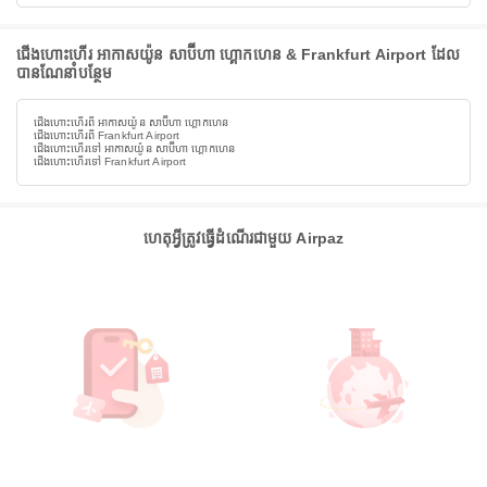
ជើងហោះហើរ អាកាសយ៉ូន សាប៊ីហា ហ្គោកហេន & Frankfurt Airport ដែល
បានណែនាំបន្ថែម
ជើងហោះហើរពី អាកាសយ៉ូន សាប៊ីហា ហ្គោកហេន
ជើងហោះហើរពី Frankfurt Airport
ជើងហោះហើរទៅ អាកាសយ៉ូន សាប៊ីហា ហ្គោកហេន
ជើងហោះហើរទៅ Frankfurt Airport
ហេតុអ្វីត្រូវធ្វើដំណើរជាមួយ Airpaz