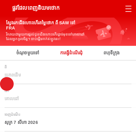
ផ្លូវដែលពេញនិយមថោក
ស្វែងរកជើងហោះហើរតម្លៃថោក ពី SAW ទៅ
FRA
រីករាយជាមួយការផ្តល់ជូនជើងហោះហើរផ្តាច់មុខទៅគោលដៅ
ដែលអ្នកចូលចិត្ត។ ចាប់ផ្តើមកក់ឥឡូវនេះ!
ចំណុចមួយទៅ
ការធ្វើដំណើរជុំ
ពហុទីក្រុង
ពី
ប្រភពដើម
ទៅ
គោលដៅ
ចេញដំណើរ
សុក្រ 7 សីហា 2026