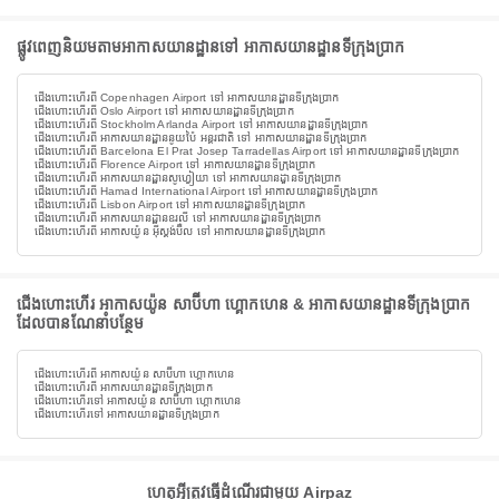
ផ្លូវពេញនិយមតាមអាកាសយានដ្ឋានទៅ អាកាសយានដ្ឋានទីក្រុងប្រាក
ជើងហោះហើរពី Copenhagen Airport ទៅ អាកាសយានដ្ឋានទីក្រុងប្រាក
ជើងហោះហើរពី Oslo Airport ទៅ អាកាសយានដ្ឋានទីក្រុងប្រាក
ជើងហោះហើរពី Stockholm Arlanda Airport ទៅ អាកាសយានដ្ឋានទីក្រុងប្រាក
ជើងហោះហើរពី អាកាសយានដ្ឋាននូយប៉ៃ អន្តរជាតិ ទៅ អាកាសយានដ្ឋានទីក្រុងប្រាក
ជើងហោះហើរពី Barcelona El Prat Josep Tarradellas Airport ទៅ អាកាសយានដ្ឋានទីក្រុងប្រាក
ជើងហោះហើរពី Florence Airport ទៅ អាកាសយានដ្ឋានទីក្រុងប្រាក
ជើងហោះហើរពី អាកាសយានដ្ឋានសូហ្វៀយា ទៅ អាកាសយានដ្ឋានទីក្រុងប្រាក
ជើងហោះហើរពី Hamad International Airport ទៅ អាកាសយានដ្ឋានទីក្រុងប្រាក
ជើងហោះហើរពី Lisbon Airport ទៅ អាកាសយានដ្ឋានទីក្រុងប្រាក
ជើងហោះហើរពី អាកាសយានដ្ឋានឧរលី ទៅ អាកាសយានដ្ឋានទីក្រុងប្រាក
ជើងហោះហើរពី អាកាសយ៉ូន អ៊ីស្តង់ប៊ឺល ទៅ អាកាសយានដ្ឋានទីក្រុងប្រាក
ជើងហោះហើរ អាកាសយ៉ូន សាប៊ីហា ហ្គោកហេន & អាកាសយានដ្ឋានទីក្រុងប្រាក
ដែលបានណែនាំបន្ថែម
ជើងហោះហើរពី អាកាសយ៉ូន សាប៊ីហា ហ្គោកហេន
ជើងហោះហើរពី អាកាសយានដ្ឋានទីក្រុងប្រាក
ជើងហោះហើរទៅ អាកាសយ៉ូន សាប៊ីហា ហ្គោកហេន
ជើងហោះហើរទៅ អាកាសយានដ្ឋានទីក្រុងប្រាក
ហេតុអ្វីត្រូវធ្វើដំណើរជាមួយ Airpaz