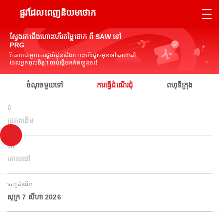
ផ្លូវដែលពេញនិយមថោក
ស្វែងរកជើងហោះហើរតម្លៃថោក ពី SAW ទៅ
PRG
រីករាយជាមួយការផ្តល់ជូនជើងហោះហើរផ្តាច់មុខទៅគោលដៅ
ដែលអ្នកចូលចិត្ត។ ចាប់ផ្តើមកក់ឥឡូវនេះ!
ចំណុចមួយទៅ
ការធ្វើដំណើរជុំ
ពហុទីក្រុង
ពី
ប្រភពដើម
ទៅ
គោលដៅ
ចេញដំណើរ
សុក្រ 7 សីហា 2026