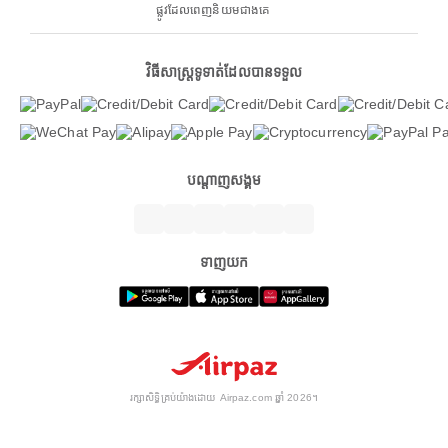
ផ្លូវដែលពេញនិយមជាងគេ
វិធីសាស្ត្រទូទាត់ដែលបានទទួល
បណ្តាញសង្គម
ទាញយក
រក្សាសិទ្ធិគ្រប់យ៉ាងដោយ Airpaz.com ឆ្នាំ 2026។