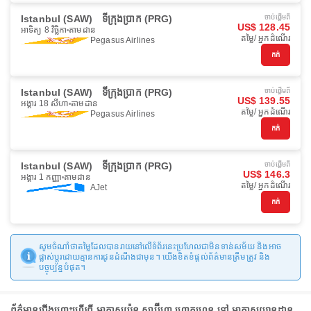
Istanbul (SAW)
ទីក្រុងប្រាក (PRG)
ចាប់ផ្ដើមពី
US$ 128.45
អាទិត្យ 8 វិច្ឆិកា
តាមដាន
តម្លៃ/ អ្នកដំណើរ
Pegasus Airlines
កក់
Istanbul (SAW)
ទីក្រុងប្រាក (PRG)
ចាប់ផ្ដើមពី
US$ 139.55
អង្គារ 18 សីហា
តាមដាន
តម្លៃ/ អ្នកដំណើរ
Pegasus Airlines
កក់
Istanbul (SAW)
ទីក្រុងប្រាក (PRG)
ចាប់ផ្ដើមពី
US$ 146.3
អង្គារ 1 កញ្ញា
តាមដាន
តម្លៃ/ អ្នកដំណើរ
AJet
កក់
សូមចំណាំថាតម្លៃដែលបានរាយនៅលើទំព័រនេះប្រហែលជាមិនទាន់សម័យ និងអាច
ផ្លាស់ប្តូរដោយគ្មានការជូនដំណឹងជាមុន។ យើងខិតខំផ្តល់ព័ត៌មានត្រឹមត្រូវ និង
បច្ចុប្បន្នបំផុត។
ព័ត៌មានជើងហោះហើរពី អាកាសយ៉ូន សាប៊ីហា ហ្គោកហេន ទៅ អាកាសយានដ្ឋាន