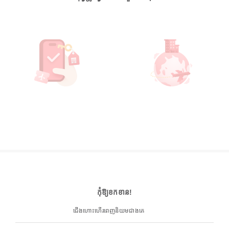
កុំឱ្យខកខាន!
ជើងហោះហើរពេញនិយមជាងគេ