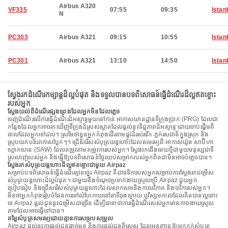
Airbus A320
VF335
07:55
09:35
Istan
N
PC303
Airbus A321
09:15
10:55
Istan
PC301
Airbus A321
13:10
14:50
Istan
ស្វែងរកដំណើរកម្សាន្តដ៏ល្អបំផុត និងទទួលបានបទពិសោធន៍ធ្វើដំណើរដ៏ល្អឥតខ្ចោះ
របស់អ្នក
ស្វែងយល់ពីដំណើរផ្សងព្រេងដែលអ្នកមិនដែលភ្លេច
ចេញដំណើរលើការធ្វើដំណើរដ៏អស្ចារ្យមួយទៅកាន់ អាកាសយានដ្ឋានទីក្រុងប្រាក (PRG) ដែលជា
កន្លែងដែលអ្នកអាចរកឃើញទីក្រុងដ៏ស្រស់ស្អាតដែលផ្តល់នូវទិដ្ឋភាពដ៏អស្ចារ្យ ដោយចាប់ផ្តើមពី
ពេលដែលអ្នកទៅដល់។ ស្រមៃថាខ្លួនអ្នកកំពុងដើរតាមផ្លូវដ៏រស់រវើក ភ្លក់រសជាតិក្នុងស្រុក និង
ស្រូបយកបរិយាកាសប្លែកៗ។ ជ្រើសរើសសំបុត្រយន្តហោះដែលសមរម្យពី អាកាសយ៉ូន សាប៊ីហា
ហ្គោកហេន (SAW) ដែលតម្រូវតាមតម្រូវការរបស់អ្នក។ ស្វែងរកជើងមេឃថ្មីជាមួយមនុស្សជាទី
ស្រលាញ់របស់អ្នក និងធ្វើឱ្យបទពិសោធន៍ថ្ងៃឈប់សម្រាករបស់អ្នកពិតជាមិនអាចបំភ្លេចបាន។
ស្វែងរកសំបុត្រយន្តហោះដ៏ល្អឥតខ្ចោះជាមួយ Airpaz
សម្រាប់បទពិសោធន៍ធ្វើដំណើរគ្មានថ្នេរ Airpaz គឺជាវេទិការបស់អ្នកសម្រាប់ការស្វែងរកជម្រើស
សំបុត្រយន្តហោះដ៏ល្អបំផុត។ ជាមួយនឹងចំណុចប្រទាក់ងាយស្រួលប្រើ Airpaz ជួយអ្នក
ប្រៀបធៀប និងជ្រើសរើសសំបុត្រយន្តហោះដែលសាកសមនឹងកាលវិភាគ និងថវិការបស់អ្នក។
មិនថាអ្នកកំពុងរៀបចំផែនការទៅលំហែកាយនៅនាទីចុងក្រោយ ឬវិស្សមកាលដែលគិតបានល្អនោះ
ទេ Airpaz ផ្តល់ជូននូវជម្រើសជាច្រើន ដើម្បីធានាថាការធ្វើដំណើររបស់អ្នកមានភាពងាយស្រួល
តាមដែលអាចធ្វើទៅបាន។
តម្លៃសំបុត្រសមរម្យដោយគ្មានការសម្របសម្រួល
Airpaz ផ្តល់នូវការផ្តល់ជូនផ្តាច់មុខ និងការផ្តល់ជូនពិសេស ដែលអនុញ្ញាតឱ្យអ្នកកក់សំបុត្រ