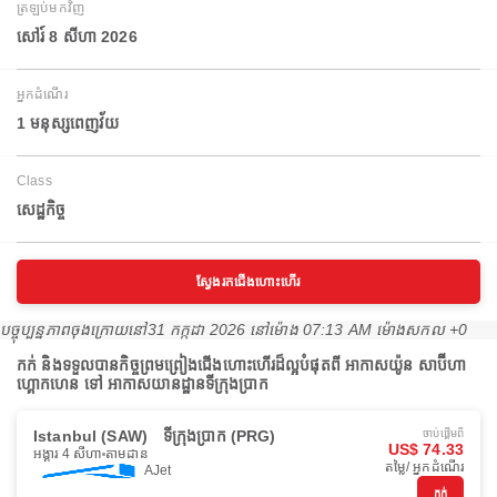
ត្រឡប់មកវិញ
សៅរ៍ 8 សីហា 2026
អ្នកដំណើរ
1 មនុស្សពេញវ័យ
Class
សេដ្ឋកិច្ច
ស្វែងរកជើងហោះហើរ
បច្ចុប្បន្នភាពចុងក្រោយនៅ
31 កក្កដា 2026 នៅ​ម៉ោង 07:13 AM ម៉ោង​សកល +0
កក់ និងទទួលបានកិច្ចព្រមព្រៀងជើងហោះហើរដ៏ល្អបំផុតពី អាកាសយ៉ូន សាប៊ីហា
ហ្គោកហេន ទៅ អាកាសយានដ្ឋានទីក្រុងប្រាក
Istanbul (SAW)
ទីក្រុងប្រាក (PRG)
ចាប់ផ្ដើមពី
US$ 74.33
អង្គារ 4 សីហា
តាមដាន
តម្លៃ/ អ្នកដំណើរ
AJet
កក់