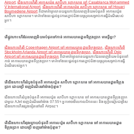
Airport
,
ជើងហោះហើរពី អាកាសយ៉ូន សាប៊ីហា ហ្គោកហេន ទៅ Casablanca Mohammed
V International Airport
,
ជើងហោះហើរពី អាកាសយ៉ូន សាប៊ីហា ហ្គោកហេន ទៅ Houari
Boumediene Airport
គឺជាមាគ៌ាព្រលានយន្តហោះដែលពេញនិយមបំផុតពី អាកាសយ៉ូន
សាប៊ីហា ហ្គោកហេន។ មាគ៌ាទាំងនេះផ្តល់នូវការតភ្ជាប់ដ៏ងាយស្រួលសម្រាប់ការធ្វើដំណើររបស់
អ្នក។
តើផ្លូវហោះហើរដែលពេញនិយមបំផុតទៅកាន់ អាកាសយានដ្ឋានទីក្រុងប្រាក មានអ្វីខ្លះ?
ជើងហោះហើរពី Copenhagen Airport ទៅ អាកាសយានដ្ឋានទីក្រុងប្រាក
,
ជើងហោះហើរពី
Stockholm Arlanda Airport ទៅ អាកាសយានដ្ឋានទីក្រុងប្រាក
,
ជើងហោះហើរពី Oslo
Airport ទៅ អាកាសយានដ្ឋានទីក្រុងប្រាក
គឺជាមាគ៌ាព្រលានយន្តហោះដែលពេញនិយមបំផុតទៅ
កាន់ អាកាសយានដ្ឋានទីក្រុងប្រាក។ មាគ៌ាទាំងនេះផ្តល់នូវការតភ្ជាប់ដ៏ងាយស្រួលសម្រាប់ការធ្វើ
ដំណើររបស់អ្នក។
តើជើងហោះហើរដំបូងបំផុតពី អាកាសយ៉ូន សាប៊ីហា ហ្គោកហេន ទៅ អាកាសយានដ្ឋានទីក្រុង
ប្រាក ដោយប្រើ ចេញដំណើរនៅម៉ោងប៉ុន្មាន?
ជើងហោះហើរដំបូងបំផុតពី អាកាសយ៉ូន សាប៊ីហា ហ្គោកហេន ទៅ អាកាសយានដ្ឋានទីក្រុងប្រាក
ជាមួយ AJet ចេញដំណើរនៅម៉ោង 07:55។ អ្នកអាចមើលកាលវិភាគនេះ និងប្រៀបធៀបជម្រើស
ជើងហោះហើរផ្សេងទៀតនៅលើ Airpaz។
តើជើងហោះហើរចុងក្រោយបំផុតពី អាកាសយ៉ូន សាប៊ីហា ហ្គោកហេន ទៅ អាកាសយានដ្ឋាន
ទីក្រុងប្រាក ដោយប្រើ ចេញនៅម៉ោងប៉ុន្មាន?