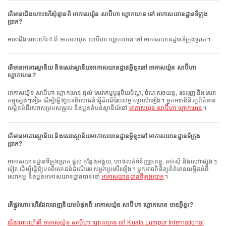
តើមានជើងហោះហើរប៉ុន្មានពី អាកាសយ៉ូន សាប៊ីហា ហ្គោកហេន ទៅ អាកាសយានដ្ឋានទីក្រុង
ប្រាក?
មានជើងហោះហើរ 4 ពី អាកាសយ៉ូន សាប៊ីហា ហ្គោកហេន ទៅ អាកាសយានដ្ឋានទីក្រុងប្រាក។
តើមានអាគារស្ថានីយ និងសេវាស្ថានីយអាកាសយានដ្ឋានអ្វីខ្លះនៅ អាកាសយ៉ូន សាប៊ីហា
ហ្គោកហេន?
អាកាសយ៉ូន សាប៊ីហា ហ្គោកហេន ផ្តល់ សេវាកម្មប្តូររូបិយប័ណ្ណ, ចំណតរថយន្ត, រទេះរុញ និងសេវា
កម្មផ្សេងៗទៀត ដើម្បីធ្វើឱ្យបទពិសោធន៍ធ្វើដំណើររបស់អ្នកប្រសើរឡើង។ អ្នកអាចពិនិត្យព័ត៌មាន
លម្អិតអំពីសេវាសម្របសម្រួល និងប្លង់តំបន់ស្ថានីយ៍នៅ
អាកាសយ៉ូន សាប៊ីហា ហ្គោកហេន
។
តើមានអាគារស្ថានីយ និងសេវាស្ថានីយអាកាសយានដ្ឋានអ្វីខ្លះនៅ អាកាសយានដ្ឋានទីក្រុង
ប្រាក?
អាកាសយានដ្ឋានទីក្រុងប្រាក ផ្តល់ កន្លែងអង្គុយ, ហាងលក់ទំនិញរួចពន្ធ, តាក់ស៊ី និងសេវាផ្សេងៗ
ទៀត ដើម្បីធ្វើឱ្យបទពិសោធន៍ដំណើររបស់អ្នកប្រសើរឡើង។ អ្នកអាចពិនិត្យព័ត៌មានលម្អិតអំពី
សេវាកម្ម និងប្លង់អាកាសយានដ្ឋានបាននៅ
អាកាសយានដ្ឋានទីក្រុងប្រាក
។
តើផ្លូវហោះហើរដែលពេញនិយមបំផុតពី អាកាសយ៉ូន សាប៊ីហា ហ្គោកហេន មានអ្វីខ្លះ?
ជើងហោះហើរពី អាកាសយ៉ូន សាប៊ីហា ហ្គោកហេន ទៅ Kuala Lumpur International