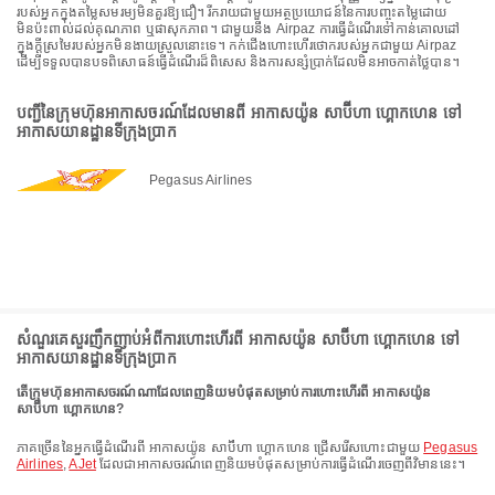
របស់អ្នកក្នុងតម្លៃសមរម្យមិនគួរឱ្យជឿ។ រីករាយជាមួយអត្ថប្រយោជន៍នៃការបញ្ចុះតម្លៃដោយ
មិនប៉ះពាល់ដល់គុណភាព ឬផាសុកភាព។ ជាមួយនឹង Airpaz ការធ្វើដំណើរទៅកាន់គោលដៅ
ក្នុងក្តីស្រមៃរបស់អ្នកមិនងាយស្រួលនោះទេ។ កក់ជើងហោះហើរថោករបស់អ្នកជាមួយ Airpaz
ដើម្បីទទួលបានបទពិសោធន៍ធ្វើដំណើរដ៏ពិសេស និងការសន្សំប្រាក់ដែលមិនអាចកាត់ថ្លៃបាន។
បញ្ជីនៃក្រុមហ៊ុនអាកាសចរណ៍ដែលមានពី អាកាសយ៉ូន សាប៊ីហា ហ្គោកហេន ទៅ
អាកាសយានដ្ឋានទីក្រុងប្រាក
Pegasus Airlines
សំណួរគេសួរញឹកញាប់អំពីការហោះហើរពី អាកាសយ៉ូន សាប៊ីហា ហ្គោកហេន ទៅ
អាកាសយានដ្ឋានទីក្រុងប្រាក
តើក្រុមហ៊ុនអាកាសចរណ៍ណាដែលពេញនិយមបំផុតសម្រាប់ការហោះហើរពី អាកាសយ៉ូន
សាប៊ីហា ហ្គោកហេន?
ភាគច្រើននៃអ្នកធ្វើដំណើរពី អាកាសយ៉ូន សាប៊ីហា ហ្គោកហេន ជ្រើសរើសហោះជាមួយ
Pegasus
Airlines
,
AJet
ដែលជាអាកាសចរណ៍ពេញនិយមបំផុតសម្រាប់ការធ្វើដំណើរចេញពីវិមាននេះ។