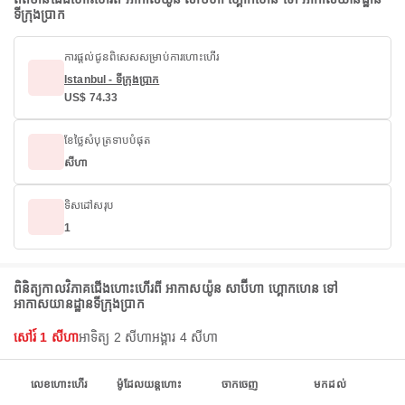
ទីក្រុងប្រាក
ការផ្តល់ជូនពិសេសសម្រាប់ការហោះហើរ
Istanbul - ទីក្រុងប្រាក
US$ 74.33
ខែថ្លៃសំបុត្រទាបបំផុត
សីហា
ទិសដៅសរុប
1
ពិនិត្យកាលវិភាគជើងហោះហើរពី អាកាសយ៉ូន សាប៊ីហា ហ្គោកហេន ទៅ
អាកាសយានដ្ឋានទីក្រុងប្រាក
សៅរ៍ 1 សីហា
អាទិត្យ 2 សីហា
អង្គារ 4 សីហា
លេខហោះហើរ
ម៉ូដែលយន្តហោះ
ចាកចេញ
មកដល់