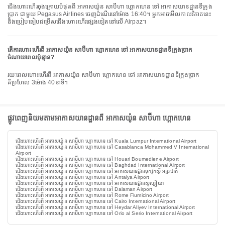
ជើងហោះហើរចុងក្រោយបំផុតពី អាកាសយ៉ូន សាប៊ីហា ហ្គោកហេន ទៅ អាកាសយានដ្ឋានទីក្រុង
ប្រាក ជាមួយ Pegasus Airlines ចេញដំណើរនៅម៉ោង 16:40។ អ្នកអាចមើលកាលវិភាគនេះ
និងប្រៀបធៀបជម្រើសជើងហោះហើរផ្សេងទៀតនៅលើ Airpaz។
តើការហោះហើរពី អាកាសយ៉ូន សាប៊ីហា ហ្គោកហេន ទៅ អាកាសយានដ្ឋានទីក្រុងប្រាក
ចំណាយពេលប៉ុន្មាន?
រយៈពេលហោះហើរពី អាកាសយ៉ូន សាប៊ីហា ហ្គោកហេន ទៅ អាកាសយានដ្ឋានទីក្រុងប្រាក
គឺប្រហែល 3ម៉ោង 40នាទី។
ផ្លូវពេញនិយមតាមអាកាសយានដ្ឋានពី អាកាសយ៉ូន សាប៊ីហា ហ្គោកហេន
ជើងហោះហើរពី អាកាសយ៉ូន សាប៊ីហា ហ្គោកហេន ទៅ Kuala Lumpur International Airport
ជើងហោះហើរពី អាកាសយ៉ូន សាប៊ីហា ហ្គោកហេន ទៅ Casablanca Mohammed V International
Airport
ជើងហោះហើរពី អាកាសយ៉ូន សាប៊ីហា ហ្គោកហេន ទៅ Houari Boumediene Airport
ជើងហោះហើរពី អាកាសយ៉ូន សាប៊ីហា ហ្គោកហេន ទៅ Baghdad International Airport
ជើងហោះហើរពី អាកាសយ៉ូន សាប៊ីហា ហ្គោកហេន ទៅ អាកាសយានដ្ឋានចុកវូកស្តី អន្តរជាតិ
ជើងហោះហើរពី អាកាសយ៉ូន សាប៊ីហា ហ្គោកហេន ទៅ Antalya Airport
ជើងហោះហើរពី អាកាសយ៉ូន សាប៊ីហា ហ្គោកហេន ទៅ អាកាសយានដ្ឋានសូហ្វៀយា
ជើងហោះហើរពី អាកាសយ៉ូន សាប៊ីហា ហ្គោកហេន ទៅ Dalaman Airport
ជើងហោះហើរពី អាកាសយ៉ូន សាប៊ីហា ហ្គោកហេន ទៅ Rome Fiumicino Airport
ជើងហោះហើរពី អាកាសយ៉ូន សាប៊ីហា ហ្គោកហេន ទៅ Cairo International Airport
ជើងហោះហើរពី អាកាសយ៉ូន សាប៊ីហា ហ្គោកហេន ទៅ Heydar Aliyev International Airport
ជើងហោះហើរពី អាកាសយ៉ូន សាប៊ីហា ហ្គោកហេន ទៅ Orio al Serio International Airport