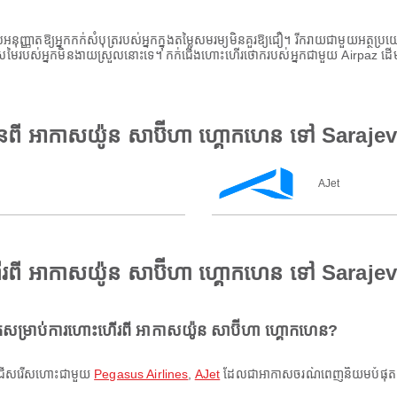
ដែលអនុញ្ញាតឱ្យអ្នកកក់សំបុត្ររបស់អ្នកក្នុងតម្លៃសមរម្យមិនគួរឱ្យជឿ។ រីករាយជាមួយអត
ីស្រមៃរបស់អ្នកមិនងាយស្រួលនោះទេ។ កក់ជើងហោះហើរថោករបស់អ្នកជាមួយ Airpaz ដើម្ប
ានពី អាកាសយ៉ូន សាប៊ីហា ហ្គោកហេន ទៅ Saraje
AJet
រពី អាកាសយ៉ូន សាប៊ីហា ហ្គោកហេន ទៅ Saraje
ម្រាប់ការហោះហើរពី អាកាសយ៉ូន សាប៊ីហា ហ្គោកហេន?
ន ជ្រើសរើសហោះជាមួយ
Pegasus Airlines
,
AJet
ដែលជាអាកាសចរណ៍ពេញនិយមបំផុតសម្រ