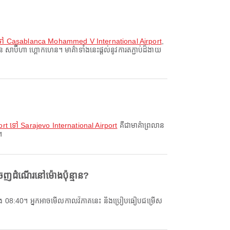
 ទៅ Casablanca Mohammed V International Airport
,
ប៊ីហា ហ្គោកហេន។ មាគ៌ាទាំងនេះផ្តល់នូវការតភ្ជាប់ដ៏ងាយ
rt ទៅ Sarajevo International Airport
គឺជាមាគ៌ាព្រលាន
។
េញដំណើរនៅម៉ោងប៉ុន្មាន?