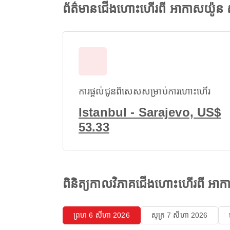
ព័ត៌មានជើងហោះហើរពី អាកាសយ៉ូន 
ការផ្តល់ជូនពិសេសសម្រាប់ការហោះហើរ
Istanbul - Sarajevo, US$
53.33
ពិនិត្យកាលវិភាគជើងហោះហើរពី អា
ព្រហ 6 សីហា 2026
សុក្រ 7 សីហា 2026