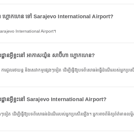
ីហា ហ្គោកហេន ទៅ Sarajevo International Airport?
arajevo International Airport។
ឋានអ្វីខ្លះនៅ អាកាសយ៉ូន សាប៊ីហា ហ្គោកហេន?
្ឋានអ្វីខ្លះនៅ Sarajevo International Airport?
សេងៗទៀត ដើម្បីធ្វើឱ្យបទពិសោធន៍ដំណើររបស់អ្នកប្រសើរឡើង។ អ្នកអាចពិនិត្យព័ត៌មានលម្