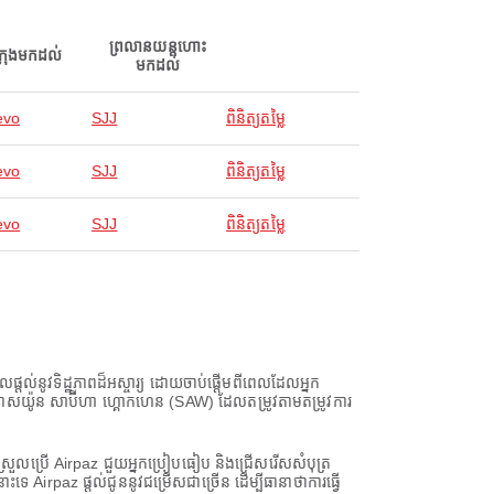
ព្រលានយន្តហោះ
ក្រុងមកដល់
មកដល់
evo
SJJ
ពិនិត្យតម្លៃ
evo
SJJ
ពិនិត្យតម្លៃ
evo
SJJ
ពិនិត្យតម្លៃ
តល់នូវទិដ្ឋភាពដ៏អស្ចារ្យ ដោយចាប់ផ្តើមពីពេលដែលអ្នក
អាកាសយ៉ូន សាប៊ីហា ហ្គោកហេន (SAW) ដែលតម្រូវតាមតម្រូវការ
យស្រួលប្រើ Airpaz ជួយអ្នកប្រៀបធៀប និងជ្រើសរើសសំបុត្រ
irpaz ផ្តល់ជូននូវជម្រើសជាច្រើន ដើម្បីធានាថាការធ្វើ