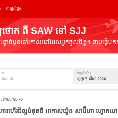
់
ការផ្តល់ជូន
្លៃថោក ពី SAW ទៅ SJJ
ផ្តាច់មុខទៅគោលដៅដែលអ្នកចូលចិត្ត។ ចាប់ផ្តើមកក
ទៅ
ចេញដំណើរ
សុក្រ 7 សីហា 2026
M ម៉ោង​សកល +0
ងហោះហើរដ៏ល្អបំផុតពី អាកាសយ៉ូន សាប៊ីហា ហ្គោ