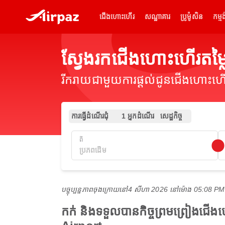
ជើងហោះហើរ
សណ្ឋាគារ
ប្រូម៉ូសិន
កម្មង
ស្វែងរកជើងហោះហើរតម
រីករាយជាមួយការផ្តល់ជូនជើងហោះហើរ
ការធ្វើដំណើរជុំ
1 អ្នកដំណើរ
សេដ្ឋកិច្ច
ពី
បច្ចុប្បន្នភាពចុងក្រោយនៅ
4 សីហា 2026 នៅ​ម៉ោង 05:08 P
កក់ និងទទួលបានកិច្ចព្រមព្រៀងជើ