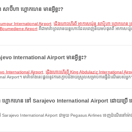
ាប៊ីហា ហ្គោកហេន មានអ្វីខ្លះ?
Lumpur International Airport
,
ជើងហោះហើរពី អាកាសយ៉ូន សាប៊ីហា ហ្គោកហេន
 Boumediene Airport
គឺជាមាគ៌ាព្រលានយន្តហោះដែលពេញនិយមបំផុតពី អាកាសយ៉ូន សា
vo International Airport មានអ្វីខ្លះ?
vo International Airport
,
ជើងហោះហើរពី King Abdulaziz International Airpo
rport។ មាគ៌ាទាំងនេះផ្តល់នូវការតភ្ជាប់ដ៏ងាយស្រួលសម្រាប់ការធ្វើដំណើររបស់អ្នក
ហា ហ្គោកហេន ទៅ Sarajevo International Airport ដោយប្រើ ច