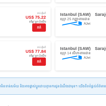
ចាប់ផ្ដើមពី
Istanbul (SAW)
Saraj
US$ 75.22
សុក្រ 25 កញ្ញា
តាមដាន
តម្លៃ/ អ្នកដំណើរ
AJet
កក់
ចាប់ផ្ដើមពី
Istanbul (SAW)
Saraj
US$ 77.84
សុក្រ 14 សីហា
តាមដាន
តម្លៃ/ អ្នកដំណើរ
AJet
កក់
ន់សម័យ និងអាចផ្លាស់ប្តូរដោយគ្មានការជូនដំណឹងជាមុន។ យើងខិតខំផ្តល់ព័ត៌មានត្រឹមត្