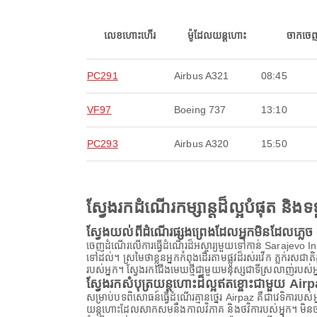
លេខហោះហើរ
ម៉ូដែលយន្តហោះ
ចាកចេ
PC291
Airbus A321
08:45
VF97
Boeing 737
13:10
PC293
Airbus A320
15:50
ស្វែងរកដំណើរកម្សាន្តដ៏ល្អបំផុត និ
ស្វែងយល់ពីដំណើរផ្សងព្រេងដែលអ្នកមិនដែលភ្លេច
ចេញដំណើរលើការធ្វើដំណើរដ៏អស្ចារ្យមួយទៅកាន់ Sarajevo Int
ទៅដល់។ ស្រមៃថាខ្លួនអ្នកកំពុងដើរតាមផ្លូវដ៏រស់រវើក ភ្លក់រ
របស់អ្នក។ ស្វែងរកជើងមេឃថ្មីជាមួយមនុស្សជាទីស្រលាញ់របស់អ
ស្វែងរកសំបុត្រយន្តហោះដ៏ល្អឥតខ្ចោះជាមួយ Air
សម្រាប់បទពិសោធន៍ធ្វើដំណើរគ្មានថ្នេរ Airpaz គឺជាវេទិការប
យន្តហោះដែលសាកសមនឹងកាលវិភាគ និងថវិការបស់អ្នក។ មិនថាអ្