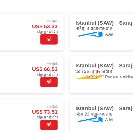
ចាប់ផ្ដើមពី
Istanbul (SAW)
Saraj
US$ 53.33
អាទិត្យ 4 តុលា
តាមដាន
តម្លៃ/ អ្នកដំណើរ
AJet
កក់
ចាប់ផ្ដើមពី
Istanbul (SAW)
Saraj
US$ 66.53
សៅរ៍ 26 កញ្ញា
តាមដាន
តម្លៃ/ អ្នកដំណើរ
Pegasus Airlin
កក់
ចាប់ផ្ដើមពី
Istanbul (SAW)
Saraj
US$ 73.51
អង្គារ 22 កញ្ញា
តាមដាន
តម្លៃ/ អ្នកដំណើរ
AJet
កក់