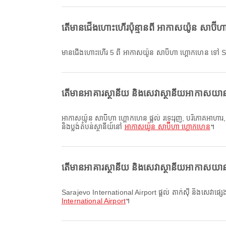
តើមានជើងហោះហើរប៉ុន្មានពី អាកាសយ៉ូន សាប៊
មានជើងហោះហើរ 5 ពី អាកាសយ៉ូន សាប៊ីហា ហ្គោកហេន ទៅ S
តើមានអាគារស្ថានីយ និងសេវាស្ថានីយអាកាសយានដ្
អាកាសយ៉ូន សាប៊ីហា ហ្គោកហេន ផ្តល់ រទេះរុញ, បរិភោគអាហារ, ការជួលរថយន្ត និងសេវាកម្មផ្សេងៗទៀត ដើម្បីធ្វើឱ្យបទពិសោធន៍ធ្វើដំណើររបស់អ្នកប្រសើរឡើង។ អ្នកអាចពិនិត្យព័ត៌មានលម្អិតអំពីសេវាសម្របសម្រួល
និងប្លង់តំបន់ស្ថានីយ៍នៅ
អាកាសយ៉ូន សាប៊ីហា ហ្គោកហេន
។
តើមានអាគារស្ថានីយ និងសេវាស្ថានីយអាកាសយានដ
Sarajevo International Airport ផ្តល់ តាក់ស៊ី និងសេវាផ្
International Airport
។