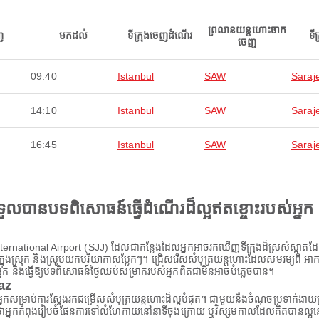
ព្រលានយន្តហោះចាក
ញ
មកដល់
ទីក្រុងចេញដំណើរ
ទី
ចេញ
09:40
Istanbul
SAW
Saraj
14:10
Istanbul
SAW
Saraj
16:45
Istanbul
SAW
Saraj
ងទទួលបានបទពិសោធន៍ធ្វើដំណើរដ៏ល្អឥតខ្ចោះរបស់អ្នក
ernational Airport (SJJ) ដែលជាកន្លែងដែលអ្នកអាចរកឃើញទីក្រុងដ៏ស្រស់ស្អាតដែលផ្
សជាតិក្នុងស្រុក និងស្រូបយកបរិយាកាសប្លែកៗ។ ជ្រើសរើសសំបុត្រយន្តហោះដែលសមរម្យពី 
្នក និងធ្វើឱ្យបទពិសោធន៍ថ្ងៃឈប់សម្រាករបស់អ្នកពិតជាមិនអាចបំភ្លេចបាន។
paz
ស់អ្នកសម្រាប់ការស្វែងរកជម្រើសសំបុត្រយន្តហោះដ៏ល្អបំផុត។ ជាមួយនឹងចំណុចប្រទាក់ងា
នកកំពុងរៀបចំផែនការទៅលំហែកាយនៅនាទីចុងក្រោយ ឬវិស្សមកាលដែលគិតបានល្អនោះទេ A