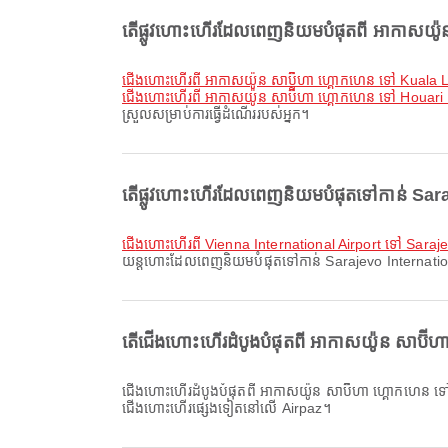
តើផ្លូវហោះហើរដែលពេញនិយមបំផុតពី អាកាសយ៉ូន ស
ជើងហោះហើរពី អាកាសយ៉ូន សាប៊ីហា ហ្គោកហេន ទៅ Kuala 
ជើងហោះហើរពី អាកាសយ៉ូន សាប៊ីហា ហ្គោកហេន ទៅ Houari
ស្រួលសម្រាប់ការធ្វើដំណើររបស់អ្នក។
តើផ្លូវហោះហើរដែលពេញនិយមបំផុតទៅកាន់ Saraje
ជើងហោះហើរពី Vienna International Airport ទៅ Saraje
យន្តហោះដែលពេញនិយមបំផុតទៅកាន់ Sarajevo International Ai
តើជើងហោះហើរដំបូងបំផុតពី អាកាសយ៉ូន សាប៊ី
ជើងហោះហើរដំបូងបំផុតពី អាកាសយ៉ូន សាប៊ីហា ហ្គោកហេន ទៅ Sarajevo International Airport ជាមួយ Pegasus Airlines ចេញដំណើរនៅម៉ោង 08:40។ អ្នកអាចមើលកាលវិភាគនេះ និងប្រៀបធៀបជម្រើស
ជើងហោះហើរផ្សេងទៀតនៅលើ Airpaz។