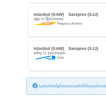
Istanbul (SAW)
Sarajevo (SJJ)
អង្គារ 10 វិច្ឆិកា
តាមដាន
Pegasus Airlines
Istanbul (SAW)
Sarajevo (SJJ)
អាទិត្យ 11 តុលា
តាមដាន
AJet
សូមចំណាំថាតម្លៃដែលបានរាយនៅលើទំព័រនេះប្រហែលជាមិនទា