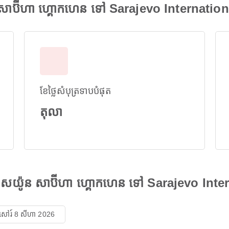
សាប៊ីហា ហ្គោកហេន ទៅ Sarajevo Internation
ខែថ្លៃសំបុត្រទាបបំផុត
តុលា
កាសយ៉ូន សាប៊ីហា ហ្គោកហេន ទៅ Sarajevo Inte
សៅរ៍ 8 សីហា 2026