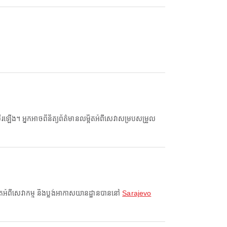
អិតអំពីសេវាកម្ម និងប្លង់អាកាសយានដ្ឋានបាននៅ
Sarajevo