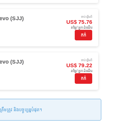
ចាប់ផ្ដើមពី
evo (SJJ)
US$ 75.76
តម្លៃ/ អ្នកដំណើរ
កក់
ចាប់ផ្ដើមពី
evo (SJJ)
US$ 79.22
តម្លៃ/ អ្នកដំណើរ
កក់
រូវ និងបច្ចុប្បន្នបំផុត។