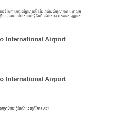
្ថប្រយោជន៍នៃការបញ្ចុះតម្លៃដោយមិនប៉ះពាល់ដល់គុណភាព ឬផាសុក
ីទទួលបានបទពិសោធន៍ធ្វើដំណើរដ៏ពិសេស និងការសន្សំប្រាក់
vo International Airport
vo International Airport
ាប់ការធ្វើដំណើរចេញពីវិមាននេះ។