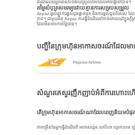
ដំណើររបស់អ្នកមានភាពងាយស្រួលតាមដែលអាចធ្វើទៅបាន។
តម្លៃសំបុត្រសមរម្យដោយគ្មានការសម្របសម្រួល
Airpaz ផ្តល់នូវការផ្តល់ជូនផ្តាច់មុខ និងការផ្តល់ជូនពិសេស 
ភាព។ ជាមួយនឹង Airpaz ការធ្វើដំណើរទៅកាន់គោលដៅក្នុងក្ត
ដែលមិនអាចកាត់ថ្លៃបាន។
បញ្ជីនៃក្រុមហ៊ុនអាកាសចរណ៍ដែលម
Pegasus Airlines
សំណួរគេសួរញឹកញាប់អំពីការហោះហើ
តើក្រុមហ៊ុនអាកាសចរណ៍ណាដែលពេញនិយមបំផុតស
ភាគច្រើននៃអ្នកធ្វើដំណើរពី អាកាសយ៉ូន សាប៊ីហា ហ្គោកហេ