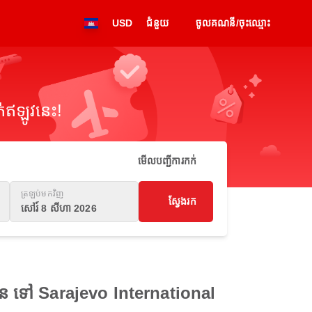
USD
ជំនួយ
ចូលគណនី/ចុះឈ្មោះ
់ឥឡូវនេះ!
មើលបញ្ជីការកក់
ត្រឡប់មកវិញ
ស្វែងរក
សៅរ៍ 8 សីហា 2026
កហេន ទៅ Sarajevo International