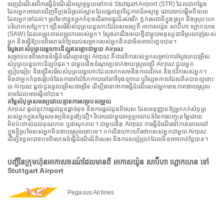
ចេញដំណើរលើការធ្វើដំណើរដ៏អស្ចារ្យមួយទៅកាន់ Stuttgart Airport (STR) ដែលជាកន្លែង
ដែលអ្នកអាចរកឃើញទីក្រុងដ៏ស្រស់ស្អាតដែលផ្តល់នូវទិដ្ឋភាពដ៏អស្ចារ្យ ដោយចាប់ផ្តើមពីពេល
ដែលអ្នកទៅដល់។ ស្រមៃថាខ្លួនអ្នកកំពុងដើរតាមផ្លូវដ៏រស់រវើក ភ្លក់រសជាតិក្នុងស្រុក និងស្រូបយក
បរិយាកាសប្លែកៗ។ ជ្រើសរើសសំបុត្រយន្តហោះដែលសមរម្យពី អាកាសយ៉ូន សាប៊ីហា ហ្គោកហេន
(SAW) ដែលតម្រូវតាមតម្រូវការរបស់អ្នក។ ស្វែងរកជើងមេឃថ្មីជាមួយមនុស្សជាទីស្រលាញ់របស់
អ្នក និងធ្វើឱ្យបទពិសោធន៍ថ្ងៃឈប់សម្រាករបស់អ្នកពិតជាមិនអាចបំភ្លេចបាន។
ស្វែងរកសំបុត្រយន្តហោះដ៏ល្អឥតខ្ចោះជាមួយ Airpaz
សម្រាប់បទពិសោធន៍ធ្វើដំណើរគ្មានថ្នេរ Airpaz គឺជាវេទិការបស់អ្នកសម្រាប់ការស្វែងរកជម្រើស
សំបុត្រយន្តហោះដ៏ល្អបំផុត។ ជាមួយនឹងចំណុចប្រទាក់ងាយស្រួលប្រើ Airpaz ជួយអ្នក
ប្រៀបធៀប និងជ្រើសរើសសំបុត្រយន្តហោះដែលសាកសមនឹងកាលវិភាគ និងថវិការបស់អ្នក។
មិនថាអ្នកកំពុងរៀបចំផែនការទៅលំហែកាយនៅនាទីចុងក្រោយ ឬវិស្សមកាលដែលគិតបានល្អនោះ
ទេ Airpaz ផ្តល់ជូននូវជម្រើសជាច្រើន ដើម្បីធានាថាការធ្វើដំណើររបស់អ្នកមានភាពងាយស្រួល
តាមដែលអាចធ្វើទៅបាន។
តម្លៃសំបុត្រសមរម្យដោយគ្មានការសម្របសម្រួល
Airpaz ផ្តល់នូវការផ្តល់ជូនផ្តាច់មុខ និងការផ្តល់ជូនពិសេស ដែលអនុញ្ញាតឱ្យអ្នកកក់សំបុត្រ
របស់អ្នកក្នុងតម្លៃសមរម្យមិនគួរឱ្យជឿ។ រីករាយជាមួយអត្ថប្រយោជន៍នៃការបញ្ចុះតម្លៃដោយ
មិនប៉ះពាល់ដល់គុណភាព ឬផាសុកភាព។ ជាមួយនឹង Airpaz ការធ្វើដំណើរទៅកាន់គោលដៅ
ក្នុងក្តីស្រមៃរបស់អ្នកមិនងាយស្រួលនោះទេ។ កក់ជើងហោះហើរថោករបស់អ្នកជាមួយ Airpaz
ដើម្បីទទួលបានបទពិសោធន៍ធ្វើដំណើរដ៏ពិសេស និងការសន្សំប្រាក់ដែលមិនអាចកាត់ថ្លៃបាន។
បញ្ជីនៃក្រុមហ៊ុនអាកាសចរណ៍ដែលមានពី អាកាសយ៉ូន សាប៊ីហា ហ្គោកហេន ទៅ
Stuttgart Airport
Pegasus Airlines