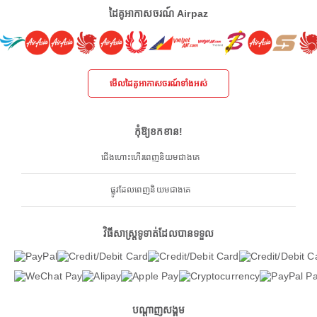
ដៃគូអាកាសចរណ៍ Airpaz
មើលដៃគូអាកាសចរណ៍ទាំងអស់
កុំឱ្យខកខាន!
ជើងហោះហើរពេញនិយមជាងគេ
ផ្លូវដែលពេញនិយមជាងគេ
វិធីសាស្ត្រទូទាត់ដែលបានទទួល
បណ្តាញសង្គម