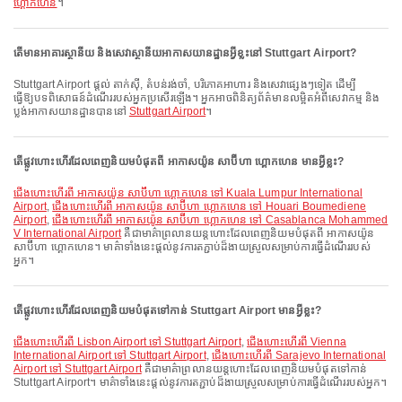
ហ្គោកហេន
។
តើមានអាគារស្ថានីយ និងសេវាស្ថានីយអាកាសយានដ្ឋានអ្វីខ្លះនៅ Stuttgart Airport?
Stuttgart Airport ផ្តល់ តាក់ស៊ី, តំបន់រង់ចាំ, បរិភោគអាហារ និងសេវាផ្សេងៗទៀត ដើម្បី
ធ្វើឱ្យបទពិសោធន៍ដំណើររបស់អ្នកប្រសើរឡើង។ អ្នកអាចពិនិត្យព័ត៌មានលម្អិតអំពីសេវាកម្ម និង
ប្លង់អាកាសយានដ្ឋានបាននៅ
Stuttgart Airport
។
តើផ្លូវហោះហើរដែលពេញនិយមបំផុតពី អាកាសយ៉ូន សាប៊ីហា ហ្គោកហេន មានអ្វីខ្លះ?
ជើងហោះហើរពី អាកាសយ៉ូន សាប៊ីហា ហ្គោកហេន ទៅ Kuala Lumpur International
Airport
,
ជើងហោះហើរពី អាកាសយ៉ូន សាប៊ីហា ហ្គោកហេន ទៅ Houari Boumediene
Airport
,
ជើងហោះហើរពី អាកាសយ៉ូន សាប៊ីហា ហ្គោកហេន ទៅ Casablanca Mohammed
V International Airport
គឺជាមាគ៌ាព្រលានយន្តហោះដែលពេញនិយមបំផុតពី អាកាសយ៉ូន
សាប៊ីហា ហ្គោកហេន។ មាគ៌ាទាំងនេះផ្តល់នូវការតភ្ជាប់ដ៏ងាយស្រួលសម្រាប់ការធ្វើដំណើររបស់
អ្នក។
តើផ្លូវហោះហើរដែលពេញនិយមបំផុតទៅកាន់ Stuttgart Airport មានអ្វីខ្លះ?
ជើងហោះហើរពី Lisbon Airport ទៅ Stuttgart Airport
,
ជើងហោះហើរពី Vienna
International Airport ទៅ Stuttgart Airport
,
ជើងហោះហើរពី Sarajevo International
Airport ទៅ Stuttgart Airport
គឺជាមាគ៌ាព្រលានយន្តហោះដែលពេញនិយមបំផុតទៅកាន់
Stuttgart Airport។ មាគ៌ាទាំងនេះផ្តល់នូវការតភ្ជាប់ដ៏ងាយស្រួលសម្រាប់ការធ្វើដំណើររបស់អ្នក។