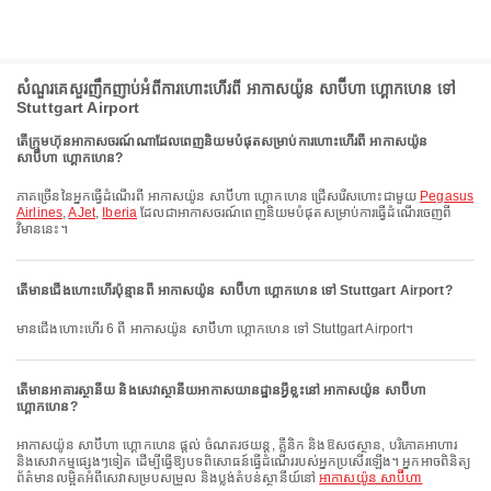
សំណួរគេសួរញឹកញាប់អំពីការហោះហើរពី អាកាសយ៉ូន សាប៊ីហា ហ្គោកហេន ទៅ
Stuttgart Airport
តើក្រុមហ៊ុនអាកាសចរណ៍ណាដែលពេញនិយមបំផុតសម្រាប់ការហោះហើរពី អាកាសយ៉ូន
សាប៊ីហា ហ្គោកហេន?
ភាគច្រើននៃអ្នកធ្វើដំណើរពី អាកាសយ៉ូន សាប៊ីហា ហ្គោកហេន ជ្រើសរើសហោះជាមួយ
Pegasus
Airlines
,
AJet
,
Iberia
ដែលជាអាកាសចរណ៍ពេញនិយមបំផុតសម្រាប់ការធ្វើដំណើរចេញពី
វិមាននេះ។
តើមានជើងហោះហើរប៉ុន្មានពី អាកាសយ៉ូន សាប៊ីហា ហ្គោកហេន ទៅ Stuttgart Airport?
មានជើងហោះហើរ 6 ពី អាកាសយ៉ូន សាប៊ីហា ហ្គោកហេន ទៅ Stuttgart Airport។
តើមានអាគារស្ថានីយ និងសេវាស្ថានីយអាកាសយានដ្ឋានអ្វីខ្លះនៅ អាកាសយ៉ូន សាប៊ីហា
ហ្គោកហេន?
អាកាសយ៉ូន សាប៊ីហា ហ្គោកហេន ផ្តល់ ចំណតរថយន្ត, គ្លីនិក និងឱសថស្ថាន, បរិភោគអាហារ
និងសេវាកម្មផ្សេងៗទៀត ដើម្បីធ្វើឱ្យបទពិសោធន៍ធ្វើដំណើររបស់អ្នកប្រសើរឡើង។ អ្នកអាចពិនិត្យ
ព័ត៌មានលម្អិតអំពីសេវាសម្របសម្រួល និងប្លង់តំបន់ស្ថានីយ៍នៅ
អាកាសយ៉ូន សាប៊ីហា