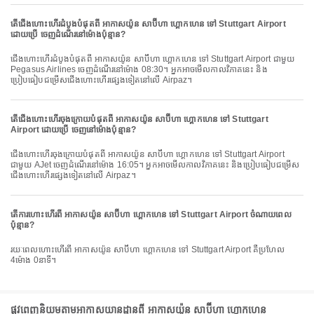
តើជើងហោះហើរដំបូងបំផុតពី អាកាសយ៉ូន សាប៊ីហា ហ្គោកហេន ទៅ Stuttgart Airport
ដោយប្រើ ចេញដំណើរនៅម៉ោងប៉ុន្មាន?
ជើងហោះហើរដំបូងបំផុតពី អាកាសយ៉ូន សាប៊ីហា ហ្គោកហេន ទៅ Stuttgart Airport ជាមួយ
Pegasus Airlines ចេញដំណើរនៅម៉ោង 08:30។ អ្នកអាចមើលកាលវិភាគនេះ និង
ប្រៀបធៀបជម្រើសជើងហោះហើរផ្សេងទៀតនៅលើ Airpaz។
តើជើងហោះហើរចុងក្រោយបំផុតពី អាកាសយ៉ូន សាប៊ីហា ហ្គោកហេន ទៅ Stuttgart
Airport ដោយប្រើ ចេញនៅម៉ោងប៉ុន្មាន?
ជើងហោះហើរចុងក្រោយបំផុតពី អាកាសយ៉ូន សាប៊ីហា ហ្គោកហេន ទៅ Stuttgart Airport
ជាមួយ AJet ចេញដំណើរនៅម៉ោង 16:05។ អ្នកអាចមើលកាលវិភាគនេះ និងប្រៀបធៀបជម្រើស
ជើងហោះហើរផ្សេងទៀតនៅលើ Airpaz។
តើការហោះហើរពី អាកាសយ៉ូន សាប៊ីហា ហ្គោកហេន ទៅ Stuttgart Airport ចំណាយពេល
ប៉ុន្មាន?
រយៈពេលហោះហើរពី អាកាសយ៉ូន សាប៊ីហា ហ្គោកហេន ទៅ Stuttgart Airport គឺប្រហែល
4ម៉ោង 0នាទី។
ផ្លូវពេញនិយមតាមអាកាសយានដ្ឋានពី អាកាសយ៉ូន សាប៊ីហា ហ្គោកហេន