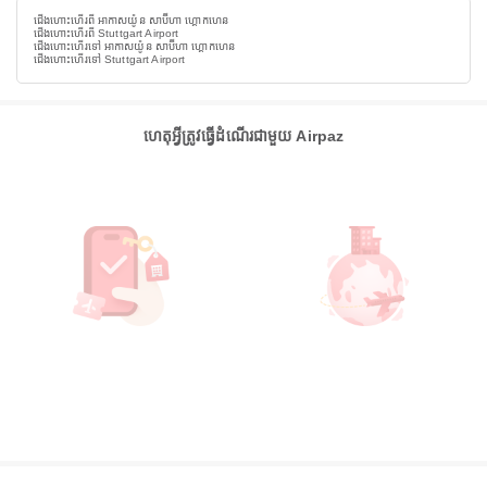
ជើងហោះហើរពី អាកាសយ៉ូន សាប៊ីហា ហ្គោកហេន
ជើងហោះហើរពី Stuttgart Airport
ជើងហោះហើរទៅ អាកាសយ៉ូន សាប៊ីហា ហ្គោកហេន
ជើងហោះហើរទៅ Stuttgart Airport
ហេតុអ្វីត្រូវធ្វើដំណើរជាមួយ Airpaz