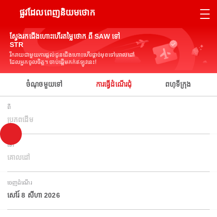
ផ្លូវដែលពេញនិយមថោក
ស្វែងរកជើងហោះហើរតម្លៃថោក ពី SAW ទៅ
STR
រីករាយជាមួយការផ្តល់ជូនជើងហោះហើរផ្តាច់មុខទៅគោលដៅ
ដែលអ្នកចូលចិត្ត។ ចាប់ផ្តើមកក់ឥឡូវនេះ!
ចំណុចមួយទៅ
ការធ្វើដំណើរជុំ
ពហុទីក្រុង
ពី
ប្រភពដើម
ទៅ
គោលដៅ
ចេញដំណើរ
សៅរ៍ 8 សីហា 2026