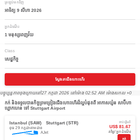
ត្រឡប់មកវិញ
អាទិត្យ 9 សីហា 2026
អ្នកដំណើរ
1 មនុស្សពេញវ័យ
Class
សេដ្ឋកិច្ច
ស្វែងរកជើងហោះហើរ
បច្ចុប្បន្នភាពចុងក្រោយនៅ
27 កក្កដា 2026 នៅ​ម៉ោង 02:52 AM ម៉ោង​សកល +0
កក់ និងទទួលបានកិច្ចព្រមព្រៀងជើងហោះហើរដ៏ល្អបំផុតពី អាកាសយ៉ូន សាប៊ីហា
ហ្គោកហេន ទៅ Stuttgart Airport
Istanbul (SAW)
Stuttgart (STR)
ចាប់ផ្ដើមពី
US$ 81.67
ពុធ 29 កក្កដា
តាមដាន
តម្លៃ/ អ្នកដំណើរ
AJet
កក់