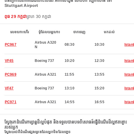
ពិនិត្យកាលវិភាគជើងហោះហើរពី អាកាសយ៉ូន សាប៊ីហា ហ្គោកហេន ទៅ
Stuttgart Airport
ពុធ 29 កក្កដា
ព្រហ 30 កក្កដា
លេខហោះហើរ
ម៉ូដែលយន្តហោះ
ចាកចេញ
មកដល់
Airbus A320
PC967
08:30
10:30
Istan
N
VF45
Boeing 737
10:20
12:30
Istan
PC969
Airbus A321
11:55
13:55
Istan
VF47
Boeing 737
13:10
15:20
Istan
PC971
Airbus A321
14:55
16:55
Istan
ស្វែងរកដំណើរកម្សាន្តដ៏ល្អបំផុត និងទទួលបានបទពិសោធន៍ធ្វើដំណើរដ៏ល្អឥតខ្ចោះ
របស់អ្នក
ស្វែងយល់ពីដំណើរផ្សងព្រេងដែលអ្នកមិនដែលភ្លេច