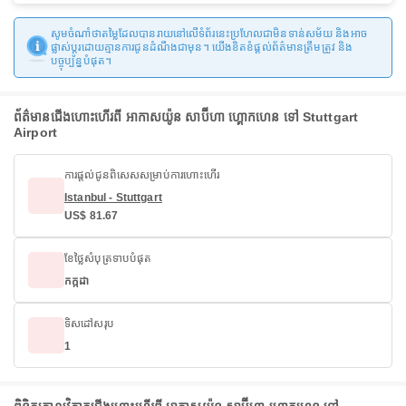
សូមចំណាំថាតម្លៃដែលបានរាយនៅលើទំព័រនេះប្រហែលជាមិនទាន់សម័យ និងអាច
ផ្លាស់ប្តូរដោយគ្មានការជូនដំណឹងជាមុន។ យើងខិតខំផ្តល់ព័ត៌មានត្រឹមត្រូវ និង
បច្ចុប្បន្នបំផុត។
ព័ត៌មានជើងហោះហើរពី អាកាសយ៉ូន សាប៊ីហា ហ្គោកហេន ទៅ Stuttgart
Airport
ការផ្តល់ជូនពិសេសសម្រាប់ការហោះហើរ
Istanbul - Stuttgart
US$ 81.67
ខែថ្លៃសំបុត្រទាបបំផុត
កក្កដា
ទិសដៅសរុប
1