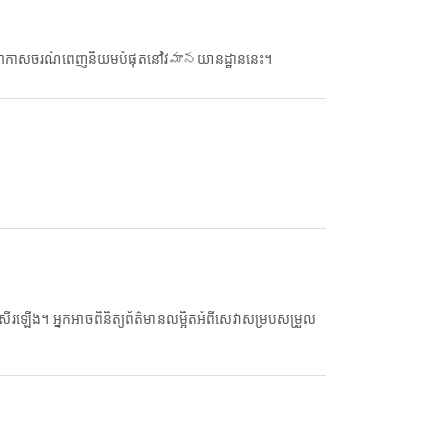
អាកាសចរណ៍ពេញនិយមបំផុតនៅវిమానយានដ្ឋាននេះ។