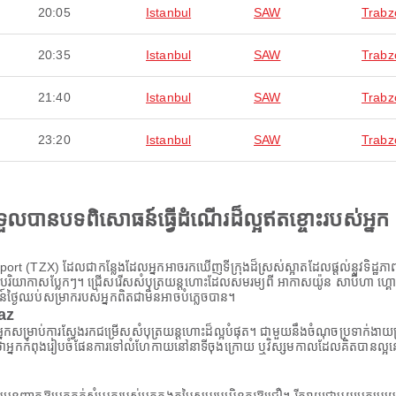
20:05
Istanbul
SAW
Trabz
20:35
Istanbul
SAW
Trabz
21:40
Istanbul
SAW
Trabz
23:20
Istanbul
SAW
Trabz
ងទទួលបានបទពិសោធន៍ធ្វើដំណើរដ៏ល្អឥតខ្ចោះរបស់អ្នក
ort (TZX) ដែលជាកន្លែងដែលអ្នកអាចរកឃើញទីក្រុងដ៏ស្រស់ស្អាតដែលផ្តល់នូវទិដ្ឋភាព
ស្រូបយកបរិយាកាសប្លែកៗ។ ជ្រើសរើសសំបុត្រយន្តហោះដែលសមរម្យពី អាកាសយ៉ូន សាប៊ីហា ហ
ន៍ថ្ងៃឈប់សម្រាករបស់អ្នកពិតជាមិនអាចបំភ្លេចបាន។
paz
ស់អ្នកសម្រាប់ការស្វែងរកជម្រើសសំបុត្រយន្តហោះដ៏ល្អបំផុត។ ជាមួយនឹងចំណុចប្រទាក់ងា
នកកំពុងរៀបចំផែនការទៅលំហែកាយនៅនាទីចុងក្រោយ ឬវិស្សមកាលដែលគិតបានល្អនោះទេ A