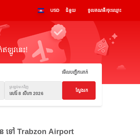
USD
ជំនួយ
ចូលគណនី/ចុះឈ្មោះ
់ឥឡូវនេះ!
មើលបញ្ជីការកក់
ត្រឡប់មកវិញ
ស្វែងរក
សៅរ៍ 8 សីហា 2026
កហេន ទៅ Trabzon Airport