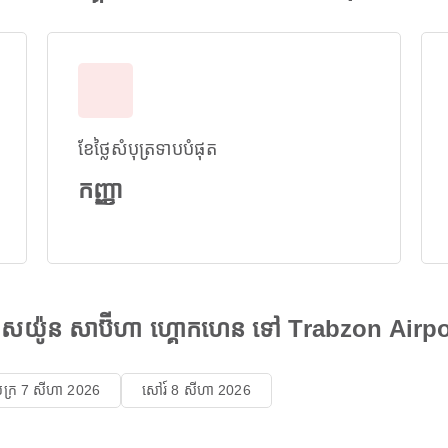
ខែថ្លៃសំបុត្រទាបបំផុត
កញ្ញា
កាសយ៉ូន សាប៊ីហា ហ្គោកហេន ទៅ Trabzon Airpo
ុក្រ 7 សីហា 2026
សៅរ៍ 8 សីហា 2026