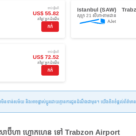
ចាប់ផ្ដើមពី
Istanbul (SAW)
Trabz
US$ 55.82
សុក្រ 21 សីហា
តាមដាន
តម្លៃ/ អ្នកដំណើរ
AJet
កក់
ចាប់ផ្ដើមពី
US$ 72.52
តម្លៃ/ អ្នកដំណើរ
កក់
ន់សម័យ និងអាចផ្លាស់ប្តូរដោយគ្មានការជូនដំណឹងជាមុន។ យើងខិតខំផ្តល់ព័ត៌មានត្រឹមត្
 សាប៊ីហា ហ្គោកហេន ទៅ Trabzon Airport