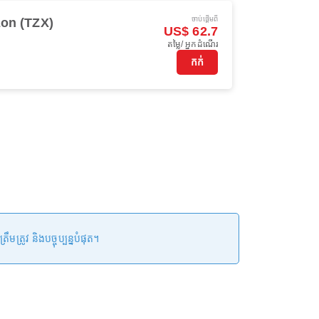
ចាប់ផ្ដើមពី
on (TZX)
US$ 62.7
តម្លៃ/ អ្នកដំណើរ
កក់
រូវ និងបច្ចុប្បន្នបំផុត។