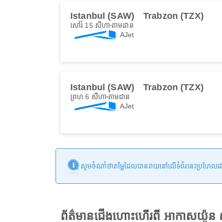
Istanbul (SAW)
Trabzon (TZX)
សៅរ៍ 15 សីហា
តាមដាន
AJet
Istanbul (SAW)
Trabzon (TZX)
ព្រហ 6 សីហា
តាមដាន
AJet
សូមចំណាំថាតម្លៃដែលបានរាយនៅលើទំព័រនេះប្រហែលជាមិនទា
ព័ត៌មានជើងហោះហើរពី អាកាសយ៉ូន