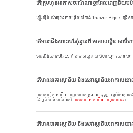
តើក្រុមហ៊ុនអាកាសចរណ៍ណាខ្លះដែលពេញនិយមប
ភ្ញៀវធ្វើដំណើរច្រើនភាគច្រើនទៅកាន់ Trabzon Airport ជ
តើមានជើងហោះហើរប៉ុន្មានពី អាកាសយ៉ូន សាប៊
មានជើងហោះហើរ 19 ពី អាកាសយ៉ូន សាប៊ីហា ហ្គោកហេន ទៅ
តើមានអាគារស្ថានីយ និងសេវាស្ថានីយអាកាសយានដ្
អាកាសយ៉ូន សាប៊ីហា ហ្គោកហេន ផ្តល់ រទេះរុញ, បន្ទប់ថែរក្សាក្មេង, បរិភោគអាហារ និងសេវាកម្មផ្សេងៗទៀត ដើម្បីធ្វើឱ្យបទពិសោធន៍ធ្វើដំណើររបស់អ្នកប្រសើរឡើង។ អ្នកអាចពិនិត្យព័ត៌មានលម្អិតអំពីសេវាសម្របសម្រួល
និងប្លង់តំបន់ស្ថានីយ៍នៅ
អាកាសយ៉ូន សាប៊ីហា ហ្គោកហេន
។
តើមានអាគារស្ថានីយ និងសេវាស្ថានីយអាកាសយានដ