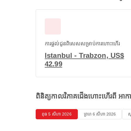
ការផ្តល់ជូនពិសេសសម្រាប់ការហោះហើរ
Istanbul - Trabzon, US$
42.99
ពិនិត្យកាលវិភាគជើងហោះហើរពី អា
ពុធ 5 សីហា 2026
ព្រហ 6 សីហា 2026
ស