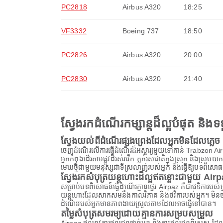
PC2818
Airbus A320
18:25
VF3332
Boeing 737
18:50
PC2826
Airbus A320
20:00
PC2830
Airbus A320
21:40
ស្វែងរកដំណើរកម្សាន្តដ៏ល្អបំផុត និ
ស្វែងយល់ពីដំណើរផ្សងព្រេងដែលអ្នកមិនដែលភ្លេច
ចេញដំណើរលើការធ្វើដំណើរដ៏អស្ចារ្យមួយទៅកាន់ Trabzon Airp
អ្នកកំពុងដើរតាមផ្លូវដ៏រស់រវើក ភ្លក់រសជាតិក្នុងស្រុក និង
មេឃថ្មីជាមួយមនុស្សជាទីស្រលាញ់របស់អ្នក និងធ្វើឱ្យបទពិសោធ
ស្វែងរកសំបុត្រយន្តហោះដ៏ល្អឥតខ្ចោះជាមួយ Air
សម្រាប់បទពិសោធន៍ធ្វើដំណើរគ្មានថ្នេរ Airpaz គឺជាវេទិការប
យន្តហោះដែលសាកសមនឹងកាលវិភាគ និងថវិការបស់អ្នក។ មិនថាអ្
ដំណើររបស់អ្នកមានភាពងាយស្រួលតាមដែលអាចធ្វើទៅបាន។
តម្លៃសំបុត្រសមរម្យដោយគ្មានការសម្របសម្រួល