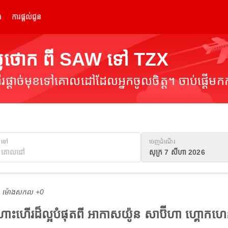
់
ការផ្តល់ជូន
្លៃថោក ពី SAW ទៅ TZX
ផ្តាច់មុខទៅគោលដៅដែលអ្នកចូលចិត្ត។ ចាប់ផ្តើមកក
ទៅ
ចេញដំណើរ
សុក្រ 7 សីហា 2026
M ម៉ោង​សកល +0
ងហោះហើរដ៏ល្អបំផុតពី អាកាសយ៉ូន សាប៊ីហា ហ្គោ