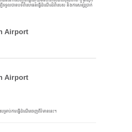
្ថប្រយោជន៍នៃការបញ្ចុះតម្លៃដោយមិនប៉ះពាល់ដល់គុណភាព ឬផាសុក
ីទទួលបានបទពិសោធន៍ធ្វើដំណើរដ៏ពិសេស និងការសន្សំប្រាក់
n Airport
n Airport
ាប់ការធ្វើដំណើរចេញពីវិមាននេះ។