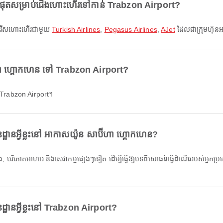
ំផុតសម្រាប់ជើងហោះហើរទៅកាន់ Trabzon Airport?
្រើសរើសហោះហើរជាមួយ
Turkish Airlines
,
Pegasus Airlines
,
AJet
ដែលជាក្រុមហ៊ុន
ីហា ហ្គោកហេន ទៅ Trabzon Airport?
 Trabzon Airport។
ឋានអ្វីខ្លះនៅ អាកាសយ៉ូន សាប៊ីហា ហ្គោកហេន?
្ឋានអ្វីខ្លះនៅ Trabzon Airport?