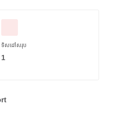
ទិសដៅសរុប
1
rt