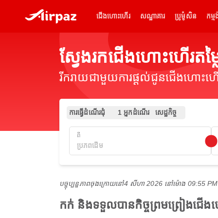
ជើងហោះហើរ
សណ្ឋាគារ
ប្រូម៉ូសិន
កម្មង
ស្វែងរកជើងហោះហើរតម
រីករាយជាមួយការផ្តល់ជូនជើងហោះហើរ
ការធ្វើដំណើរជុំ
1 អ្នកដំណើរ
សេដ្ឋកិច្ច
ពី
បច្ចុប្បន្នភាពចុងក្រោយនៅ
4 សីហា 2026 នៅ​ម៉ោង 09:55 P
កក់ និងទទួលបានកិច្ចព្រមព្រៀងជើ