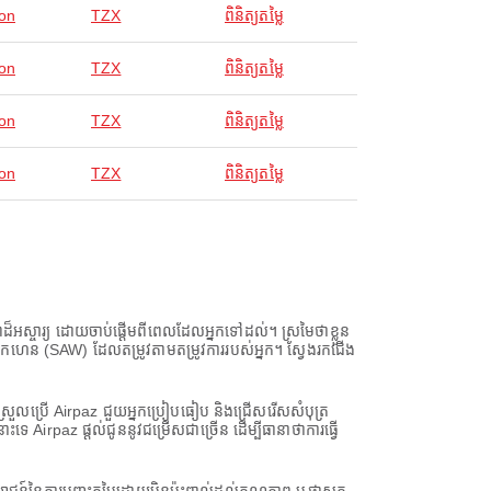
on
TZX
ពិនិត្យតម្លៃ
on
TZX
ពិនិត្យតម្លៃ
on
TZX
ពិនិត្យតម្លៃ
on
TZX
ពិនិត្យតម្លៃ
ដ៏អស្ចារ្យ ដោយចាប់ផ្តើមពីពេលដែលអ្នកទៅដល់។ ស្រមៃថាខ្លួន
្គោកហេន (SAW) ដែលតម្រូវតាមតម្រូវការរបស់អ្នក។ ស្វែងរកជើង
យស្រួលប្រើ Airpaz ជួយអ្នកប្រៀបធៀប និងជ្រើសរើសសំបុត្រ
irpaz ផ្តល់ជូននូវជម្រើសជាច្រើន ដើម្បីធានាថាការធ្វើ