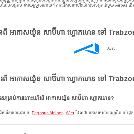
ដែលអនុញ្ញាតឱ្យអ្នកកក់សំបុត្ររបស់អ្នកក្នុងតម្លៃសមរម្យមិនគួរឱ្យជឿ។ រីករាយជាមួយអត
ីស្រមៃរបស់អ្នកមិនងាយស្រួលនោះទេ។ កក់ជើងហោះហើរថោករបស់អ្នកជាមួយ Airpaz ដើម្ប
ានពី អាកាសយ៉ូន សាប៊ីហា ហ្គោកហេន ទៅ Trabzo
AJet
រពី អាកាសយ៉ូន សាប៊ីហា ហ្គោកហេន ទៅ Trabzo
ម្រាប់ការហោះហើរពី អាកាសយ៉ូន សាប៊ីហា ហ្គោកហេន?
ន ជ្រើសរើសហោះជាមួយ
Pegasus Airlines
,
AJet
ដែលជាអាកាសចរណ៍ពេញនិយមបំផុតសម្រ