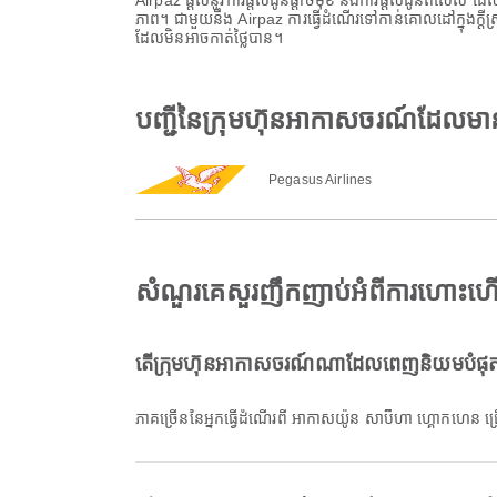
Airpaz ផ្តល់នូវការផ្តល់ជូនផ្តាច់មុខ និងការផ្តល់ជូនពិសេស 
ភាព។ ជាមួយនឹង Airpaz ការធ្វើដំណើរទៅកាន់គោលដៅក្នុងក្ត
ដែលមិនអាចកាត់ថ្លៃបាន។
បញ្ជីនៃក្រុមហ៊ុនអាកាសចរណ៍ដែលម
Pegasus Airlines
សំណួរគេសួរញឹកញាប់អំពីការហោះហើ
តើក្រុមហ៊ុនអាកាសចរណ៍ណាដែលពេញនិយមបំផុតស
ភាគច្រើននៃអ្នកធ្វើដំណើរពី អាកាសយ៉ូន សាប៊ីហា ហ្គោកហេ