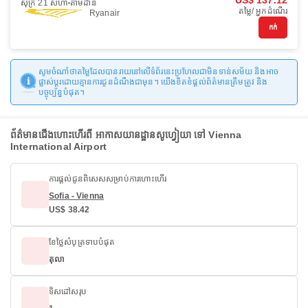
US$ 137.12
សុក្រ 21 សីហា
តាមដាន
តម្លៃ/ អ្នកដំណើរ
Ryanair
កក់
សូមចំណាំថាតម្លៃដែលបានរាយនៅលើទំព័រនេះប្រហែលជាមិនទាន់សម័យ និងអាច
ផ្លាស់ប្តូរដោយគ្មានការជូនដំណឹងជាមុន។ យើងខិតខំផ្តល់ព័ត៌មានត្រឹមត្រូវ និង
បច្ចុប្បន្នបំផុត។
ព័ត៌មានជើងហោះហើរពី អាកាសយានដ្ឋានសូហ្វៀយា ទៅ Vienna
International Airport
ការផ្តល់ជូនពិសេសសម្រាប់ការហោះហើរ
Sofia - Vienna
US$ 38.42
ខែថ្លៃសំបុត្រទាបបំផុត
តុលា
ទិសដៅសរុប