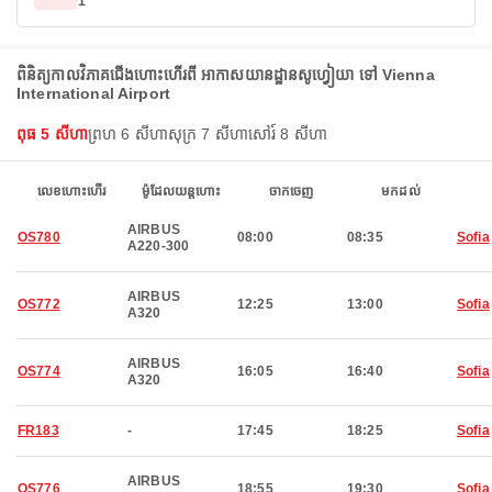
1
ពិនិត្យកាលវិភាគជើងហោះហើរពី អាកាសយានដ្ឋានសូហ្វៀយា ទៅ Vienna
International Airport
ពុធ 5 សីហា
ព្រហ 6 សីហា
សុក្រ 7 សីហា
សៅរ៍ 8 សីហា
លេខហោះហើរ
ម៉ូដែលយន្តហោះ
ចាកចេញ
មកដល់
AIRBUS
OS780
08:00
08:35
Sofia
A220-300
AIRBUS
OS772
12:25
13:00
Sofia
A320
AIRBUS
OS774
16:05
16:40
Sofia
A320
FR183
-
17:45
18:25
Sofia
AIRBUS
OS776
18:55
19:30
Sofia