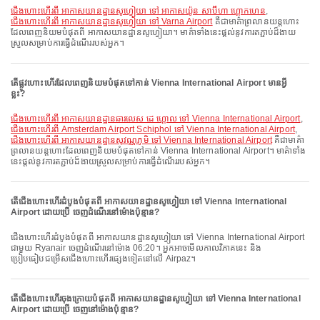
ជើងហោះហើរពី អាកាសយានដ្ឋានសូហ្វៀយា ទៅ អាកាសយ៉ូន សាប៊ីហា ហ្គោកហេន
,
ជើងហោះហើរពី អាកាសយានដ្ឋានសូហ្វៀយា ទៅ Varna Airport
គឺជាមាគ៌ាព្រលានយន្តហោះ
ដែលពេញនិយមបំផុតពី អាកាសយានដ្ឋានសូហ្វៀយា។ មាគ៌ាទាំងនេះផ្តល់នូវការតភ្ជាប់ដ៏ងាយ
ស្រួលសម្រាប់ការធ្វើដំណើររបស់អ្នក។
តើផ្លូវហោះហើរដែលពេញនិយមបំផុតទៅកាន់ Vienna International Airport មានអ្វី
ខ្លះ?
ជើងហោះហើរពី អាកាសយានដ្ឋានឆារលេស ដេ ហ្គោល ទៅ Vienna International Airport
,
ជើងហោះហើរពី Amsterdam Airport Schiphol ទៅ Vienna International Airport
,
ជើងហោះហើរពី អាកាសយានដ្ឋានសុវណ្ណភូមិ ទៅ Vienna International Airport
គឺជាមាគ៌ា
ព្រលានយន្តហោះដែលពេញនិយមបំផុតទៅកាន់ Vienna International Airport។ មាគ៌ាទាំង
នេះផ្តល់នូវការតភ្ជាប់ដ៏ងាយស្រួលសម្រាប់ការធ្វើដំណើររបស់អ្នក។
តើជើងហោះហើរដំបូងបំផុតពី អាកាសយានដ្ឋានសូហ្វៀយា ទៅ Vienna International
Airport ដោយប្រើ ចេញដំណើរនៅម៉ោងប៉ុន្មាន?
ជើងហោះហើរដំបូងបំផុតពី អាកាសយានដ្ឋានសូហ្វៀយា ទៅ Vienna International Airport
ជាមួយ Ryanair ចេញដំណើរនៅម៉ោង 06:20។ អ្នកអាចមើលកាលវិភាគនេះ និង
ប្រៀបធៀបជម្រើសជើងហោះហើរផ្សេងទៀតនៅលើ Airpaz។
តើជើងហោះហើរចុងក្រោយបំផុតពី អាកាសយានដ្ឋានសូហ្វៀយា ទៅ Vienna International
Airport ដោយប្រើ ចេញនៅម៉ោងប៉ុន្មាន?