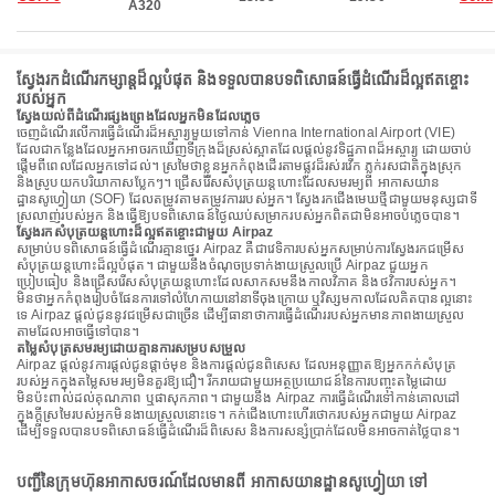
A320
ស្វែងរកដំណើរកម្សាន្តដ៏ល្អបំផុត និងទទួលបានបទពិសោធន៍ធ្វើដំណើរដ៏ល្អឥតខ្ចោះ
របស់អ្នក
ស្វែងយល់ពីដំណើរផ្សងព្រេងដែលអ្នកមិនដែលភ្លេច
ចេញដំណើរលើការធ្វើដំណើរដ៏អស្ចារ្យមួយទៅកាន់ Vienna International Airport (VIE)
ដែលជាកន្លែងដែលអ្នកអាចរកឃើញទីក្រុងដ៏ស្រស់ស្អាតដែលផ្តល់នូវទិដ្ឋភាពដ៏អស្ចារ្យ ដោយចាប់
ផ្តើមពីពេលដែលអ្នកទៅដល់។ ស្រមៃថាខ្លួនអ្នកកំពុងដើរតាមផ្លូវដ៏រស់រវើក ភ្លក់រសជាតិក្នុងស្រុក
និងស្រូបយកបរិយាកាសប្លែកៗ។ ជ្រើសរើសសំបុត្រយន្តហោះដែលសមរម្យពី អាកាសយាន
ដ្ឋានសូហ្វៀយា (SOF) ដែលតម្រូវតាមតម្រូវការរបស់អ្នក។ ស្វែងរកជើងមេឃថ្មីជាមួយមនុស្សជាទី
ស្រលាញ់របស់អ្នក និងធ្វើឱ្យបទពិសោធន៍ថ្ងៃឈប់សម្រាករបស់អ្នកពិតជាមិនអាចបំភ្លេចបាន។
ស្វែងរកសំបុត្រយន្តហោះដ៏ល្អឥតខ្ចោះជាមួយ Airpaz
សម្រាប់បទពិសោធន៍ធ្វើដំណើរគ្មានថ្នេរ Airpaz គឺជាវេទិការបស់អ្នកសម្រាប់ការស្វែងរកជម្រើស
សំបុត្រយន្តហោះដ៏ល្អបំផុត។ ជាមួយនឹងចំណុចប្រទាក់ងាយស្រួលប្រើ Airpaz ជួយអ្នក
ប្រៀបធៀប និងជ្រើសរើសសំបុត្រយន្តហោះដែលសាកសមនឹងកាលវិភាគ និងថវិការបស់អ្នក។
មិនថាអ្នកកំពុងរៀបចំផែនការទៅលំហែកាយនៅនាទីចុងក្រោយ ឬវិស្សមកាលដែលគិតបានល្អនោះ
ទេ Airpaz ផ្តល់ជូននូវជម្រើសជាច្រើន ដើម្បីធានាថាការធ្វើដំណើររបស់អ្នកមានភាពងាយស្រួល
តាមដែលអាចធ្វើទៅបាន។
តម្លៃសំបុត្រសមរម្យដោយគ្មានការសម្របសម្រួល
Airpaz ផ្តល់នូវការផ្តល់ជូនផ្តាច់មុខ និងការផ្តល់ជូនពិសេស ដែលអនុញ្ញាតឱ្យអ្នកកក់សំបុត្រ
របស់អ្នកក្នុងតម្លៃសមរម្យមិនគួរឱ្យជឿ។ រីករាយជាមួយអត្ថប្រយោជន៍នៃការបញ្ចុះតម្លៃដោយ
មិនប៉ះពាល់ដល់គុណភាព ឬផាសុកភាព។ ជាមួយនឹង Airpaz ការធ្វើដំណើរទៅកាន់គោលដៅ
ក្នុងក្តីស្រមៃរបស់អ្នកមិនងាយស្រួលនោះទេ។ កក់ជើងហោះហើរថោករបស់អ្នកជាមួយ Airpaz
ដើម្បីទទួលបានបទពិសោធន៍ធ្វើដំណើរដ៏ពិសេស និងការសន្សំប្រាក់ដែលមិនអាចកាត់ថ្លៃបាន។
បញ្ជីនៃក្រុមហ៊ុនអាកាសចរណ៍ដែលមានពី អាកាសយានដ្ឋានសូហ្វៀយា ទៅ