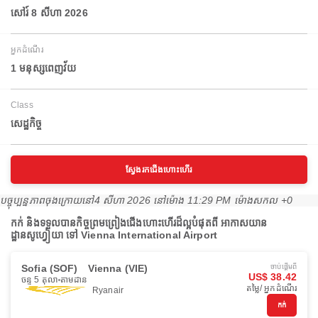
សៅរ៍ 8 សីហា 2026
អ្នកដំណើរ
1 មនុស្សពេញវ័យ
Class
សេដ្ឋកិច្ច
ស្វែងរកជើងហោះហើរ
បច្ចុប្បន្នភាពចុងក្រោយនៅ
4 សីហា 2026 នៅ​ម៉ោង 11:29 PM ម៉ោង​សកល +0
កក់ និងទទួលបានកិច្ចព្រមព្រៀងជើងហោះហើរដ៏ល្អបំផុតពី អាកាសយាន
ដ្ឋានសូហ្វៀយា ទៅ Vienna International Airport
Sofia (SOF)
Vienna (VIE)
ចាប់ផ្ដើមពី
US$ 38.42
ចន្ទ 5 តុលា
តាមដាន
តម្លៃ/ អ្នកដំណើរ
Ryanair
កក់