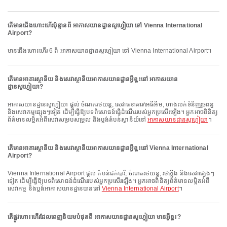
តើមានជើងហោះហើរប៉ុន្មានពី អាកាសយានដ្ឋានសូហ្វៀយា ទៅ Vienna International
Airport?
មានជើងហោះហើរ 6 ពី អាកាសយានដ្ឋានសូហ្វៀយា ទៅ Vienna International Airport។
តើមានអាគារស្ថានីយ និងសេវាស្ថានីយអាកាសយានដ្ឋានអ្វីខ្លះនៅ អាកាសយាន
ដ្ឋានសូហ្វៀយា?
អាកាសយានដ្ឋានសូហ្វៀយា ផ្តល់ ចំណតរថយន្ត, សេវាធនាគារ/អេធីអឹម, ហាងលក់ទំនិញរួចពន្ធ
និងសេវាកម្មផ្សេងៗទៀត ដើម្បីធ្វើឱ្យបទពិសោធន៍ធ្វើដំណើររបស់អ្នកប្រសើរឡើង។ អ្នកអាចពិនិត្យ
ព័ត៌មានលម្អិតអំពីសេវាសម្របសម្រួល និងប្លង់តំបន់ស្ថានីយ៍នៅ
អាកាសយានដ្ឋានសូហ្វៀយា
។
តើមានអាគារស្ថានីយ និងសេវាស្ថានីយអាកាសយានដ្ឋានអ្វីខ្លះនៅ Vienna International
Airport?
Vienna International Airport ផ្តល់ តំបន់ជក់បារី, ចំណតរថយន្ត, រថភ្លើង និងសេវាផ្សេងៗ
ទៀត ដើម្បីធ្វើឱ្យបទពិសោធន៍ដំណើររបស់អ្នកប្រសើរឡើង។ អ្នកអាចពិនិត្យព័ត៌មានលម្អិតអំពី
សេវាកម្ម និងប្លង់អាកាសយានដ្ឋានបាននៅ
Vienna International Airport
។
តើផ្លូវហោះហើរដែលពេញនិយមបំផុតពី អាកាសយានដ្ឋានសូហ្វៀយា មានអ្វីខ្លះ?