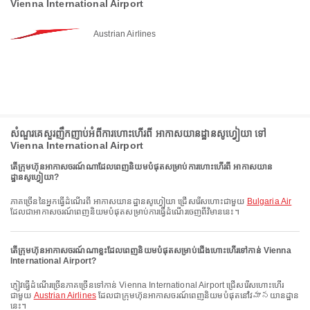
Vienna International Airport
Austrian Airlines
សំណួរគេសួរញឹកញាប់អំពីការហោះហើរពី អាកាសយានដ្ឋានសូហ្វៀយា ទៅ
Vienna International Airport
តើក្រុមហ៊ុនអាកាសចរណ៍ណាដែលពេញនិយមបំផុតសម្រាប់ការហោះហើរពី អាកាសយាន
ដ្ឋានសូហ្វៀយា?
ភាគច្រើននៃអ្នកធ្វើដំណើរពី អាកាសយានដ្ឋានសូហ្វៀយា ជ្រើសរើសហោះជាមួយ
Bulgaria Air
ដែលជាអាកាសចរណ៍ពេញនិយមបំផុតសម្រាប់ការធ្វើដំណើរចេញពីវិមាននេះ។
តើក្រុមហ៊ុនអាកាសចរណ៍ណាខ្លះដែលពេញនិយមបំផុតសម្រាប់ជើងហោះហើរទៅកាន់ Vienna
International Airport?
ភ្ញៀវធ្វើដំណើរច្រើនភាគច្រើនទៅកាន់ Vienna International Airport ជ្រើសរើសហោះហើរ
ជាមួយ
Austrian Airlines
ដែលជាក្រុមហ៊ុនអាកាសចរណ៍ពេញនិយមបំផុតនៅវిమానយានដ្ឋាន
នេះ។