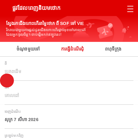
ផ្លូវដែលពេញនិយមថោក
ស្វែងរកជើងហោះហើរតម្លៃថោក ពី SOF ទៅ VIE
រីករាយជាមួយការផ្តល់ជូនជើងហោះហើរផ្តាច់មុខទៅគោលដៅ
ដែលអ្នកចូលចិត្ត។ ចាប់ផ្តើមកក់ឥឡូវនេះ!
ចំណុចមួយទៅ
ការធ្វើដំណើរជុំ
ពហុទីក្រុង
ពី
ប្រភពដើម
ទៅ
គោលដៅ
ចេញដំណើរ
សុក្រ 7 សីហា 2026
ត្រឡប់មកវិញ