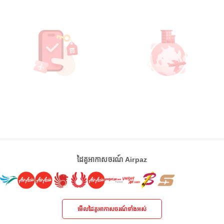
ដៃគូអាកាសចរណ៍ Airpaz
មើលដៃគូអាកាសចរណ៍ទាំងអស់