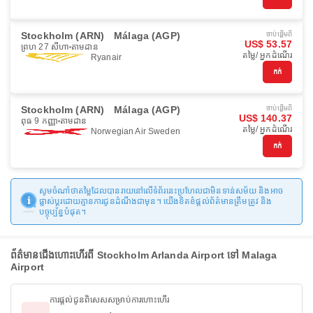
Stockholm (ARN)
Málaga (AGP)
ចាប់ផ្ដើមពី
US$ 53.57
ព្រហ 27 សីហា
តាមដាន
តម្លៃ/ អ្នកដំណើរ
Ryanair
កក់
Stockholm (ARN)
Málaga (AGP)
ចាប់ផ្ដើមពី
US$ 140.37
ពុធ 9 កញ្ញា
តាមដាន
តម្លៃ/ អ្នកដំណើរ
Norwegian Air Sweden
កក់
សូមចំណាំថាតម្លៃដែលបានរាយនៅលើទំព័រនេះប្រហែលជាមិនទាន់សម័យ និងអាច
ផ្លាស់ប្តូរដោយគ្មានការជូនដំណឹងជាមុន។ យើងខិតខំផ្តល់ព័ត៌មានត្រឹមត្រូវ និង
បច្ចុប្បន្នបំផុត។
ព័ត៌មានជើងហោះហើរពី Stockholm Arlanda Airport ទៅ Malaga
Airport
ការផ្តល់ជូនពិសេសសម្រាប់ការហោះហើរ