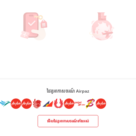
ដៃគូអាកាសចរណ៍ Airpaz
មើលដៃគូអាកាសចរណ៍ទាំងអស់