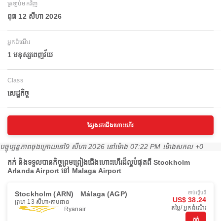
ត្រឡប់មកវិញ
ពុធ 12 សីហា 2026
អ្នកដំណើរ
1 មនុស្សពេញវ័យ
Class
សេដ្ឋកិច្ច
ស្វែងរកជើងហោះហើរ
បច្ចុប្បន្នភាពចុងក្រោយនៅ
9 សីហា 2026 នៅ​ម៉ោង 07:22 PM ម៉ោង​សកល +0
កក់ និងទទួលបានកិច្ចព្រមព្រៀងជើងហោះហើរដ៏ល្អបំផុតពី Stockholm
Arlanda Airport ទៅ Malaga Airport
Stockholm (ARN)
Málaga (AGP)
ចាប់ផ្ដើមពី
US$ 38.24
ព្រហ 13 សីហា
តាមដាន
តម្លៃ/ អ្នកដំណើរ
Ryanair
កក់