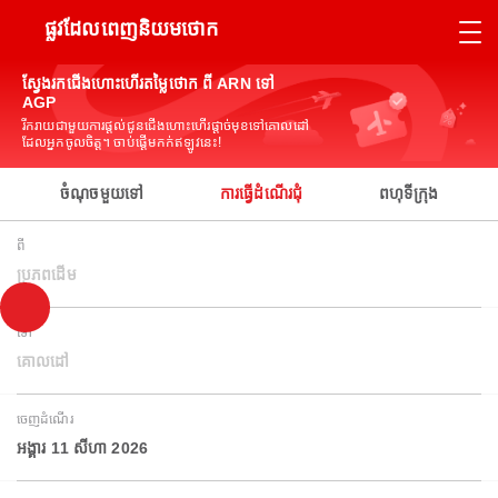
ផ្លូវដែលពេញនិយមថោក
ស្វែងរកជើងហោះហើរតម្លៃថោក ពី ARN ទៅ
AGP
រីករាយជាមួយការផ្តល់ជូនជើងហោះហើរផ្តាច់មុខទៅគោលដៅ
ដែលអ្នកចូលចិត្ត។ ចាប់ផ្តើមកក់ឥឡូវនេះ!
ចំណុចមួយទៅ
ការធ្វើដំណើរជុំ
ពហុទីក្រុង
ពី
ប្រភពដើម
ទៅ
គោលដៅ
ចេញដំណើរ
អង្គារ 11 សីហា 2026