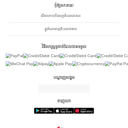
កុំឱ្យខកខាន!
ជើងហោះហើរពេញនិយមជាងគេ
ផ្លូវដែលពេញនិយមជាងគេ
វិធីសាស្ត្រទូទាត់ដែលបានទទួល
បណ្តាញសង្គម
ទាញយក