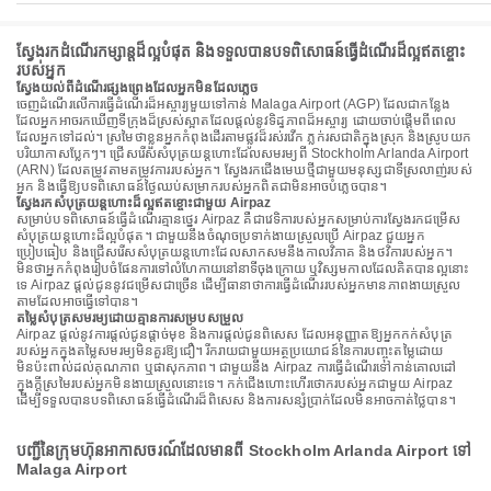
ស្វែងរកដំណើរកម្សាន្តដ៏ល្អបំផុត និងទទួលបានបទពិសោធន៍ធ្វើដំណើរដ៏ល្អឥតខ្ចោះ
របស់អ្នក
ស្វែងយល់ពីដំណើរផ្សងព្រេងដែលអ្នកមិនដែលភ្លេច
ចេញដំណើរលើការធ្វើដំណើរដ៏អស្ចារ្យមួយទៅកាន់ Malaga Airport (AGP) ដែលជាកន្លែង
ដែលអ្នកអាចរកឃើញទីក្រុងដ៏ស្រស់ស្អាតដែលផ្តល់នូវទិដ្ឋភាពដ៏អស្ចារ្យ ដោយចាប់ផ្តើមពីពេល
ដែលអ្នកទៅដល់។ ស្រមៃថាខ្លួនអ្នកកំពុងដើរតាមផ្លូវដ៏រស់រវើក ភ្លក់រសជាតិក្នុងស្រុក និងស្រូបយក
បរិយាកាសប្លែកៗ។ ជ្រើសរើសសំបុត្រយន្តហោះដែលសមរម្យពី Stockholm Arlanda Airport
(ARN) ដែលតម្រូវតាមតម្រូវការរបស់អ្នក។ ស្វែងរកជើងមេឃថ្មីជាមួយមនុស្សជាទីស្រលាញ់របស់
អ្នក និងធ្វើឱ្យបទពិសោធន៍ថ្ងៃឈប់សម្រាករបស់អ្នកពិតជាមិនអាចបំភ្លេចបាន។
ស្វែងរកសំបុត្រយន្តហោះដ៏ល្អឥតខ្ចោះជាមួយ Airpaz
សម្រាប់បទពិសោធន៍ធ្វើដំណើរគ្មានថ្នេរ Airpaz គឺជាវេទិការបស់អ្នកសម្រាប់ការស្វែងរកជម្រើស
សំបុត្រយន្តហោះដ៏ល្អបំផុត។ ជាមួយនឹងចំណុចប្រទាក់ងាយស្រួលប្រើ Airpaz ជួយអ្នក
ប្រៀបធៀប និងជ្រើសរើសសំបុត្រយន្តហោះដែលសាកសមនឹងកាលវិភាគ និងថវិការបស់អ្នក។
មិនថាអ្នកកំពុងរៀបចំផែនការទៅលំហែកាយនៅនាទីចុងក្រោយ ឬវិស្សមកាលដែលគិតបានល្អនោះ
ទេ Airpaz ផ្តល់ជូននូវជម្រើសជាច្រើន ដើម្បីធានាថាការធ្វើដំណើររបស់អ្នកមានភាពងាយស្រួល
តាមដែលអាចធ្វើទៅបាន។
តម្លៃសំបុត្រសមរម្យដោយគ្មានការសម្របសម្រួល
Airpaz ផ្តល់នូវការផ្តល់ជូនផ្តាច់មុខ និងការផ្តល់ជូនពិសេស ដែលអនុញ្ញាតឱ្យអ្នកកក់សំបុត្រ
របស់អ្នកក្នុងតម្លៃសមរម្យមិនគួរឱ្យជឿ។ រីករាយជាមួយអត្ថប្រយោជន៍នៃការបញ្ចុះតម្លៃដោយ
មិនប៉ះពាល់ដល់គុណភាព ឬផាសុកភាព។ ជាមួយនឹង Airpaz ការធ្វើដំណើរទៅកាន់គោលដៅ
ក្នុងក្តីស្រមៃរបស់អ្នកមិនងាយស្រួលនោះទេ។ កក់ជើងហោះហើរថោករបស់អ្នកជាមួយ Airpaz
ដើម្បីទទួលបានបទពិសោធន៍ធ្វើដំណើរដ៏ពិសេស និងការសន្សំប្រាក់ដែលមិនអាចកាត់ថ្លៃបាន។
បញ្ជីនៃក្រុមហ៊ុនអាកាសចរណ៍ដែលមានពី Stockholm Arlanda Airport ទៅ
Malaga Airport