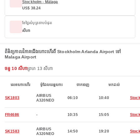
Stockholm - Málaga
US$ 38.24
ខែថ្លៃសំបុត្រទាបបំផុត
សីហា
ពិនិត្យកាលវិភាគជើងហោះហើរពី Stockholm Arlanda Airport ទៅ
Malaga Airport
ចន្ទ 10 សីហា
ព្រហ 13 សីហា
លេខហោះហើរ
ម៉ូដែលយន្តហោះ
ចាកចេញ
មកដល់
AIRBUS
SK1803
06:10
10:40
Stoc
A320NEO
FR4686
-
10:35
15:05
Stoc
AIRBUS
SK1583
14:50
19:20
Stoc
A320NEO