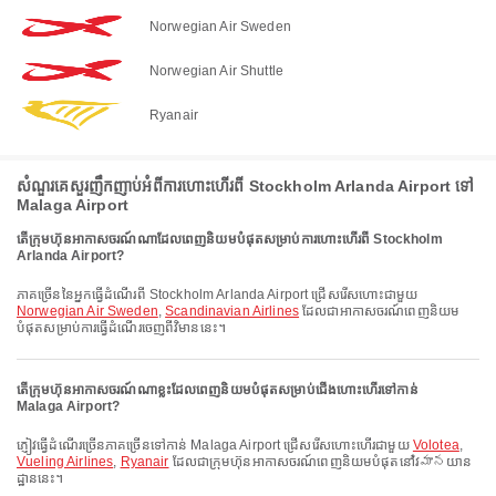
Norwegian Air Sweden
Norwegian Air Shuttle
Ryanair
សំណួរគេសួរញឹកញាប់អំពីការហោះហើរពី Stockholm Arlanda Airport ទៅ
Malaga Airport
តើក្រុមហ៊ុនអាកាសចរណ៍ណាដែលពេញនិយមបំផុតសម្រាប់ការហោះហើរពី Stockholm
Arlanda Airport?
ភាគច្រើននៃអ្នកធ្វើដំណើរពី Stockholm Arlanda Airport ជ្រើសរើសហោះជាមួយ
Norwegian Air Sweden
,
Scandinavian Airlines
ដែលជាអាកាសចរណ៍ពេញនិយម
បំផុតសម្រាប់ការធ្វើដំណើរចេញពីវិមាននេះ។
តើក្រុមហ៊ុនអាកាសចរណ៍ណាខ្លះដែលពេញនិយមបំផុតសម្រាប់ជើងហោះហើរទៅកាន់
Malaga Airport?
ភ្ញៀវធ្វើដំណើរច្រើនភាគច្រើនទៅកាន់ Malaga Airport ជ្រើសរើសហោះហើរជាមួយ
Volotea
,
Vueling Airlines
,
Ryanair
ដែលជាក្រុមហ៊ុនអាកាសចរណ៍ពេញនិយមបំផុតនៅវిమానយាន
ដ្ឋាននេះ។