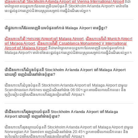
ជើងហោះហើរពី Stockholm Arlanda Airport ទៅ Vienna International Airport
គឺជា
មាគ៌ាព្រលានយន្តហោះដែលពេញនិយមបំផុតពី Stockholm Arlanda Airport។ មាគ៌ាទាំង
នេះផ្តល់នូវការតភ្ជាប់ដ៏ងាយស្រួលសម្រាប់ការធ្វើដំណើររបស់អ្នក។
តើផ្លូវហោះហើរដែលពេញនិយមបំផុតទៅកាន់ Malaga Airport មានអ្វីខ្លះ?
ជើងហោះហើរពី Helsinki Airport ទៅ Malaga Airport
,
ជើងហោះហើរពី Munich Airport
ទៅ Malaga Airport
,
ជើងហោះហើរពី Casablanca Mohammed V International
Airport ទៅ Malaga Airport
គឺជាមាគ៌ាព្រលានយន្តហោះដែលពេញនិយមបំផុតទៅកាន់
Malaga Airport។ មាគ៌ាទាំងនេះផ្តល់នូវការតភ្ជាប់ដ៏ងាយស្រួលសម្រាប់ការធ្វើដំណើររបស់អ្នក។
តើជើងហោះហើរដំបូងបំផុតពី Stockholm Arlanda Airport ទៅ Malaga Airport
ដោយប្រើ ចេញដំណើរនៅម៉ោងប៉ុន្មាន?
ជើងហោះហើរដំបូងបំផុតពី Stockholm Arlanda Airport ទៅ Malaga Airport ជាមួយ
Scandinavian Airlines ចេញដំណើរនៅម៉ោង 06:00។ អ្នកអាចមើលកាលវិភាគនេះ និង
ប្រៀបធៀបជម្រើសជើងហោះហើរផ្សេងទៀតនៅលើ Airpaz។
តើជើងហោះហើរចុងក្រោយបំផុតពី Stockholm Arlanda Airport ទៅ Malaga
Airport ដោយប្រើ ចេញនៅម៉ោងប៉ុន្មាន?
ជើងហោះហើរចុងក្រោយបំផុតពី Stockholm Arlanda Airport ទៅ Malaga Airport ជាមួយ
Norwegian Air Sweden ចេញដំណើរនៅម៉ោង 20:45។ អ្នកអាចមើលកាលវិភាគនេះ និង
ប្រៀបធៀបជម្រើសជើងហោះហើរផ្សេងទៀតនៅលើ Airpaz។