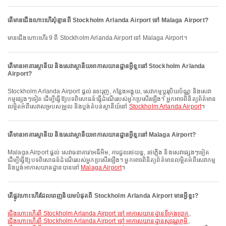
តើមានជើងហោះហើរប៉ុន្មានពី Stockholm Arlanda Airport ទៅ Malaga Airport?
មានជើងហោះហើរ 9 ពី Stockholm Arlanda Airport ទៅ Malaga Airport។
តើមានអាគារស្ថានីយ និងសេវាស្ថានីយអាកាសយានដ្ឋានអ្វីខ្លះនៅ Stockholm Arlanda
Airport?
Stockholm Arlanda Airport ផ្តល់ រទេះរុញ, កន្លែងអង្គុយ, សេវាកម្មប្តូររូបិយប័ណ្ណ និងសេវា
កម្មផ្សេងៗទៀត ដើម្បីធ្វើឱ្យបទពិសោធន៍ធ្វើដំណើររបស់អ្នកប្រសើរឡើង។ អ្នកអាចពិនិត្យព័ត៌មាន
លម្អិតអំពីសេវាសម្របសម្រួល និងប្លង់តំបន់ស្ថានីយ៍នៅ
Stockholm Arlanda Airport
។
តើមានអាគារស្ថានីយ និងសេវាស្ថានីយអាកាសយានដ្ឋានអ្វីខ្លះនៅ Malaga Airport?
Malaga Airport ផ្តល់ សេវាធនាគារ/អេធីអឹម, ការជួលរថយន្ត, រថភ្លើង និងសេវាផ្សេងៗទៀត
ដើម្បីធ្វើឱ្យបទពិសោធន៍ដំណើររបស់អ្នកប្រសើរឡើង។ អ្នកអាចពិនិត្យព័ត៌មានលម្អិតអំពីសេវាកម្ម
និងប្លង់អាកាសយានដ្ឋានបាននៅ
Malaga Airport
។
តើផ្លូវហោះហើរដែលពេញនិយមបំផុតពី Stockholm Arlanda Airport មានអ្វីខ្លះ?
ជើងហោះហើរពី Stockholm Arlanda Airport ទៅ អាកាសយានដ្ឋានទីក្រុងប្រាក
,
ជើងហោះហើរពី Stockholm Arlanda Airport ទៅ អាកាសយានដ្ឋានសុវណ្ណភូមិ
,