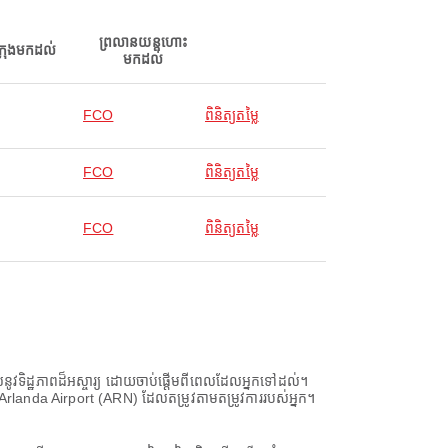
ព្រលានយន្តហោះ
ក្រុងមកដល់
មកដល់
FCO
ពិនិត្យតម្លៃ
FCO
ពិនិត្យតម្លៃ
FCO
ពិនិត្យតម្លៃ
ូវទិដ្ឋភាពដ៏អស្ចារ្យ ដោយចាប់ផ្តើមពីពេលដែលអ្នកទៅដល់។
m Arlanda Airport (ARN) ដែលតម្រូវតាមតម្រូវការរបស់អ្នក។