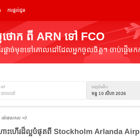
់
ការផ្តល់ជូន
្លៃថោក ពី ARN ទៅ FCO
ផ្តាច់មុខទៅគោលដៅដែលអ្នកចូលចិត្ត។ ចាប់ផ្តើមកក
ទៅ
ចេញដំណើរ
ចន្ទ 10 សីហា 2026
M ម៉ោង​សកល +0
ើងហោះហើរដ៏ល្អបំផុតពី Stockholm Arlanda A