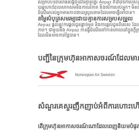
សម្រាប់បទពិសោធន៍ធ្វើដំណើរគ្មានថ្នេរ Airpaz គឺជាវេទិការប
យន្តហោះដែលសាកសមនឹងកាលវិភាគ និងថវិការបស់អ្នក។ មិនថាអ្
ដំណើររបស់អ្នកមានភាពងាយស្រួលតាមដែលអាចធ្វើទៅបាន។
តម្លៃសំបុត្រសមរម្យដោយគ្មានការសម្របសម្រួល
Airpaz ផ្តល់នូវការផ្តល់ជូនផ្តាច់មុខ និងការផ្តល់ជូនពិសេស 
ភាព។ ជាមួយនឹង Airpaz ការធ្វើដំណើរទៅកាន់គោលដៅក្នុងក្ត
ដែលមិនអាចកាត់ថ្លៃបាន។
បញ្ជីនៃក្រុមហ៊ុនអាកាសចរណ៍ដែល
Norwegian Air Sweden
សំណួរគេសួរញឹកញាប់អំពីការហោះ
តើក្រុមហ៊ុនអាកាសចរណ៍ណាដែលពេញនិយមបំផុត