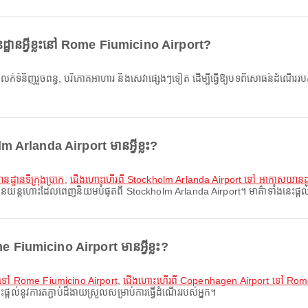
ដ្ឋានអ្វីខ្លះនៅ Rome Fiumicino Airport?
។
 Arlanda Airport មានអ្វីខ្លះ?
្ឋានទីក្រុងប្រាក
,
ជើងហោះហើរពី Stockholm Arlanda Airport ទៅ អាកាសយានដ្ឋា
ានយន្តហោះដែលពេញនិយមបំផុតពី Stockholm Arlanda Airport។ មាគ៌ាទាំងនេះផ្តល់នូវ
 Fiumicino Airport មានអ្វីខ្លះ?
t ទៅ Rome Fiumicino Airport
,
ជើងហោះហើរពី Copenhagen Airport ទៅ Rome
តល់នូវការតភ្ជាប់ដ៏ងាយស្រួលសម្រាប់ការធ្វើដំណើររបស់អ្នក។