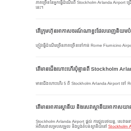
ភាគច្រើននៃអ្នកធ្វើដំណើរពី Stockholm Arlanda Airport
នេះ។
តើក្រុមហ៊ុនអាកាសចរណ៍ណាខ្លះដែលពេញនិយមប
ភ្ញៀវធ្វើដំណើរច្រើនភាគច្រើនទៅកាន់ Rome Fiumicino A
តើមានជើងហោះហើរប៉ុន្មានពី Stockholm Ar
មានជើងហោះហើរ 5 ពី Stockholm Arlanda Airport ទៅ 
តើមានអាគារស្ថានីយ និងសេវាស្ថានីយអាកាសយាន
Stockholm Arlanda Airport ផ្តល់ ការជួលរថយន្ត, សេវាធនាគារ/អេធីអឹម, ឡានក្រុងសេវាដឹកផ្លាស់ទី និងសេវាកម្មផ្សេងៗទៀត ដើម្បីធ្វើឱ្យបទពិសោធន៍ធ្វើដំណើររបស់អ្នកប្រសើរឡើង។ អ្នកអាចពិនិត្យព័ត៌មានលម្អិត
អំពីសេវាសម្របសម្រួល និងប្លង់តំបន់ស្ថានីយ៍នៅ
Stockholm A