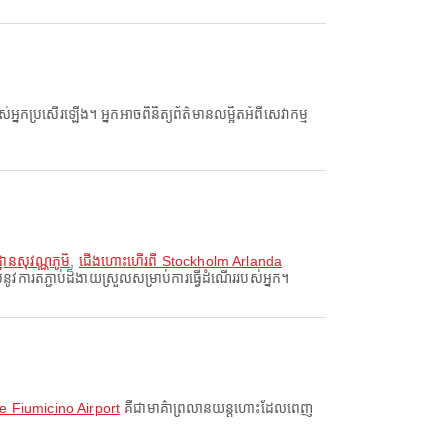
នសុវណ្ណភូមិ
,
ជើងហោះហើរពី Stockholm Arlanda
ការតភ្ជាប់ដ៏ងាយស្រួលសម្រាប់ការធ្វើដំណើររបស់អ្នក។
 Fiumicino Airport
គឺជាមាគ៌ាព្រលានយន្តហោះដែលពេញ