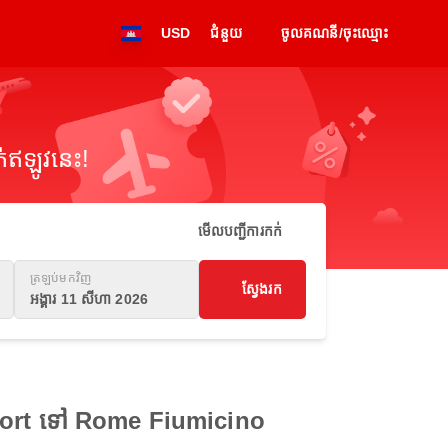
USD
ជំនួយ
ចូលគណនី/ចុះឈ្មោះ
់ឥឡូវនេះ!
មើលបញ្ជីការកក់
ត្រឡប់មកវិញ
ស្វែងរក
អង្គារ 11 សីហា 2026
irport ទៅ Rome Fiumicino