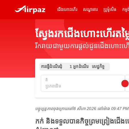
ជើងហោះហើរ
សណ្ឋាគារ
ប្រូម៉ូសិន
កម្មង
ស្វែងរកជើងហោះហើរតម
រីករាយជាមួយការផ្តល់ជូនជើងហោះហើរ
ការធ្វើដំណើរជុំ
1 អ្នកដំណើរ
សេដ្ឋកិច្ច
ពី
បច្ចុប្បន្នភាពចុងក្រោយនៅ
8 សីហា 2026 នៅ​ម៉ោង 09:47 P
កក់ និងទទួលបានកិច្ចព្រមព្រៀងជ