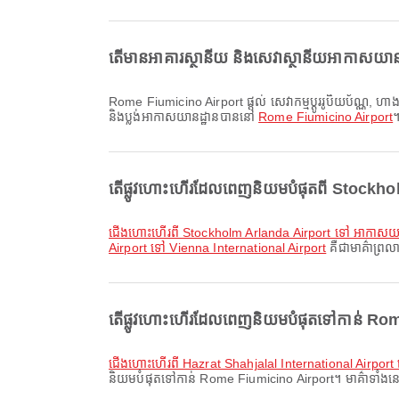
តើមានអាគារស្ថានីយ និងសេវាស្ថានីយអាកាសយាន
Rome Fiumicino Airport ផ្តល់ សេវាកម្មប្តូររូបិយប័ណ្ណ, ហាងលក់ទំនិញរួចពន្ធ, បរិភោគអាហារ និងសេវាផ្សេងៗទៀត ដើម្បីធ្វើឱ្យបទពិសោធន៍ដំណើររបស់អ្នកប្រសើរឡើង។ អ្នកអាចពិនិត្យព័ត៌មានលម្អិតអំពីសេវាកម្ម
និងប្លង់អាកាសយានដ្ឋានបាននៅ
Rome Fiumicino Airport
តើផ្លូវហោះហើរដែលពេញនិយមបំផុតពី Stockholm
ជើងហោះហើរពី Stockholm Arlanda Airport ទៅ អាកាសយានដ
Airport ទៅ Vienna International Airport
គឺជាមាគ៌ាព្រល
តើផ្លូវហោះហើរដែលពេញនិយមបំផុតទៅកាន់ Rome
ជើងហោះហើរពី Hazrat Shahjalal International Airpor
និយមបំផុតទៅកាន់ Rome Fiumicino Airport។ មាគ៌ាទាំងនេះផ្