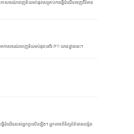
ាសចរណ៍ពេញនិយមបំផុតសម្រាប់ការធ្វើដំណើរចេញពីវិមាន
នអាកាសចរណ៍ពេញនិយមបំផុតនៅវిమానយានដ្ឋាននេះ។