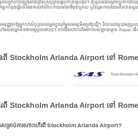
ស់អ្នកសម្រាប់ការស្វែងរកជម្រើសសំបុត្រយន្តហោះដ៏ល្អបំផុត។ ជាមួយនឹងចំណុចប្រទាក់ងា
នកកំពុងរៀបចំផែនការទៅលំហែកាយនៅនាទីចុងក្រោយ ឬវិស្សមកាលដែលគិតបានល្អនោះទេ A
ដែលអនុញ្ញាតឱ្យអ្នកកក់សំបុត្ររបស់អ្នកក្នុងតម្លៃសមរម្យមិនគួរឱ្យជឿ។ រីករាយជាមួយអត
ីស្រមៃរបស់អ្នកមិនងាយស្រួលនោះទេ។ កក់ជើងហោះហើរថោករបស់អ្នកជាមួយ Airpaz ដើម្ប
មានពី Stockholm Arlanda Airport ទៅ Rom
Scandinavian Ai
ហើរពី Stockholm Arlanda Airport ទៅ Rom
សម្រាប់ការហោះហើរពី Stockholm Arlanda Airport?