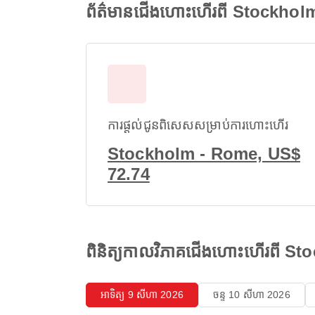
ព័ត៌មានជើងហោះហើរពី Stockhol
ការផ្តល់ជូនពិសេសសម្រាប់ការហោះហើរ
Stockholm - Rome, US$
72.74
ពិនិត្យកាលវិភាគជើងហោះហើរពី 
អាទិត្យ 9 សីហា 2026
ចន្ទ 10 សីហា 2026