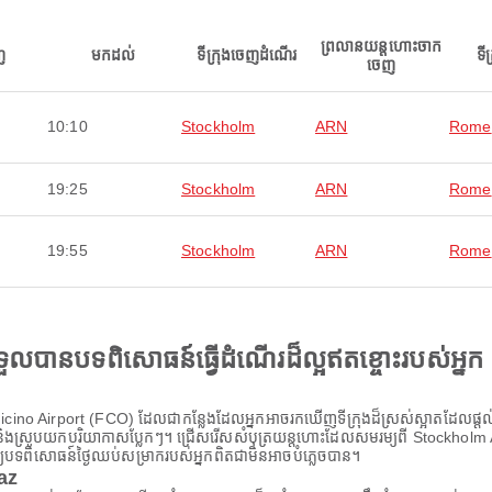
ព្រលានយន្តហោះចាក
ញ
មកដល់
ទីក្រុងចេញដំណើរ
ទី
ចេញ
10:10
Stockholm
ARN
Rome
19:25
Stockholm
ARN
Rome
19:55
Stockholm
ARN
Rome
ងទទួលបានបទពិសោធន៍ធ្វើដំណើរដ៏ល្អឥតខ្ចោះរបស់អ្នក
ino Airport (FCO) ដែលជាកន្លែងដែលអ្នកអាចរកឃើញទីក្រុងដ៏ស្រស់ស្អាតដែលផ្តល់ន
នុងស្រុក និងស្រូបយកបរិយាកាសប្លែកៗ។ ជ្រើសរើសសំបុត្រយន្តហោះដែលសមរម្យពី Stockhol
ើឱ្យបទពិសោធន៍ថ្ងៃឈប់សម្រាករបស់អ្នកពិតជាមិនអាចបំភ្លេចបាន។
paz