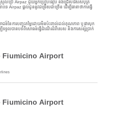
យស្រួលប្រើ Airpaz ជួយអ្នកប្រៀបធៀប និងជ្រើសរើសសំបុត្រ
irpaz ផ្តល់ជូននូវជម្រើសជាច្រើន ដើម្បីធានាថាការធ្វើ
្ថប្រយោជន៍នៃការបញ្ចុះតម្លៃដោយមិនប៉ះពាល់ដល់គុណភាព ឬផាសុក
ីទទួលបានបទពិសោធន៍ធ្វើដំណើរដ៏ពិសេស និងការសន្សំប្រាក់
e Fiumicino Airport
rlines
e Fiumicino Airport