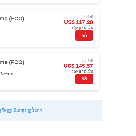
ចាប់ផ្ដើមពី
me (FCO)
US$ 117.28
តម្លៃ/ អ្នកដំណើរ
កក់
ចាប់ផ្ដើមពី
me (FCO)
US$ 145.57
តម្លៃ/ អ្នកដំណើរ
r Sweden
កក់
រូវ និងបច្ចុប្បន្នបំផុត។