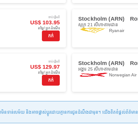
ចាប់ផ្ដើមពី
Stockholm (ARN)
Ro
US$ 103.95
សុក្រ 21 សីហា
តាមដាន
តម្លៃ/ អ្នកដំណើរ
Ryanair
កក់
ចាប់ផ្ដើមពី
Stockholm (ARN)
Ro
US$ 129.97
អង្គារ 25 សីហា
តាមដាន
តម្លៃ/ អ្នកដំណើរ
Norwegian Ai
កក់
ន់សម័យ និងអាចផ្លាស់ប្តូរដោយគ្មានការជូនដំណឹងជាមុន។ យើងខិតខំផ្តល់ព័ត៌មានត្រឹមត្