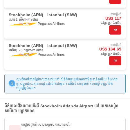
Stockholm (ARN)
Istanbul (SAW)
ចាប់ផ្ដើមពី
US$ 117
សៅរ៍ 1 សីហា
តាមដាន
តម្លៃ/ អ្នកដំណើរ
Pegasus Airlines
កក់
Stockholm (ARN)
Istanbul (SAW)
ចាប់ផ្ដើមពី
US$ 164.65
អាទិត្យ 26 កក្កដា
តាមដាន
តម្លៃ/ អ្នកដំណើរ
Pegasus Airlines
កក់
សូមចំណាំថាតម្លៃដែលបានរាយនៅលើទំព័រនេះប្រហែលជាមិនទាន់សម័យ និងអាច
ផ្លាស់ប្តូរដោយគ្មានការជូនដំណឹងជាមុន។ យើងខិតខំផ្តល់ព័ត៌មានត្រឹមត្រូវ និង
បច្ចុប្បន្នបំផុត។
ព័ត៌មានជើងហោះហើរពី Stockholm Arlanda Airport ទៅ អាកាសយ៉ូន
សាប៊ីហា ហ្គោកហេន
ការផ្តល់ជូនពិសេសសម្រាប់ការហោះហើរ