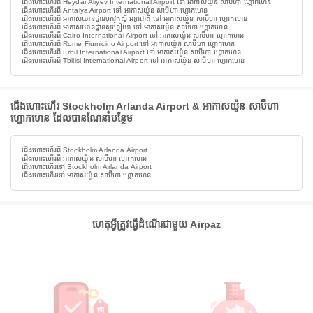
ជើងហោះហើរពី Heydar Aliyev International Airport ទៅ អាកាសយ៉ូន សាប៊ីហា ហ្គោកហេន
ជើងហោះហើរពី Antalya Airport ទៅ អាកាសយ៉ូន សាប៊ីហា ហ្គោកហេន
ជើងហោះហើរពី អាកាសយានដ្ឋានចុកវូកស្តី អន្តរជាតិ ទៅ អាកាសយ៉ូន សាប៊ីហា ហ្គោកហេន
ជើងហោះហើរពី អាកាសយានដ្ឋានសូហ្វៀយា ទៅ អាកាសយ៉ូន សាប៊ីហា ហ្គោកហេន
ជើងហោះហើរពី Cairo International Airport ទៅ អាកាសយ៉ូន សាប៊ីហា ហ្គោកហេន
ជើងហោះហើរពី Rome Fiumicino Airport ទៅ អាកាសយ៉ូន សាប៊ីហា ហ្គោកហេន
ជើងហោះហើរពី Erbil International Airport ទៅ អាកាសយ៉ូន សាប៊ីហា ហ្គោកហេន
ជើងហោះហើរពី Tbilisi International Airport ទៅ អាកាសយ៉ូន សាប៊ីហា ហ្គោកហេន
ជើងហោះហើរ Stockholm Arlanda Airport & អាកាសយ៉ូន សាប៊ីហា
ហ្គោកហេន ដែលបានណែនាំបន្ថែម
ជើងហោះហើរពី Stockholm Arlanda Airport
ជើងហោះហើរពី អាកាសយ៉ូន សាប៊ីហា ហ្គោកហេន
ជើងហោះហើរទៅ Stockholm Arlanda Airport
ជើងហោះហើរទៅ អាកាសយ៉ូន សាប៊ីហា ហ្គោកហេន
ហេតុអ្វីត្រូវធ្វើដំណើរជាមួយ Airpaz