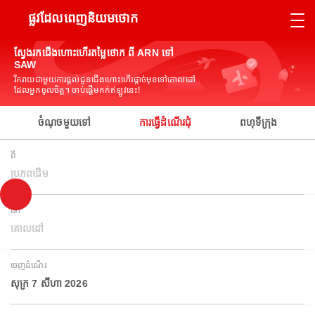
ផ្លូវដែលពេញនិយមថោក
ស្វែងរកជើងហោះហើរតម្លៃថោក ពី ARN ទៅ
SAW
រីករាយជាមួយការផ្តល់ជូនជើងហោះហើរផ្តាច់មុខទៅគោលដៅ
ដែលអ្នកចូលចិត្ត។ ចាប់ផ្តើមកក់ឥឡូវនេះ!
ចំណុចមួយទៅ
ការធ្វើដំណើរជុំ
ពហុទីក្រុង
ពី
ប្រភពដើម
ទៅ
គោលដៅ
ចេញដំណើរ
សុក្រ 7 សីហា 2026