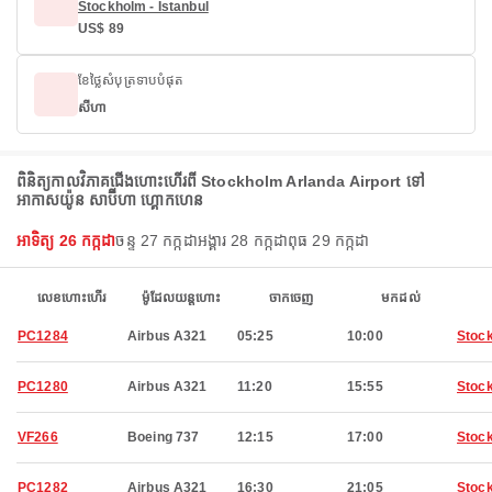
Stockholm - Istanbul
US$ 89
ខែថ្លៃសំបុត្រទាបបំផុត
សីហា
ពិនិត្យកាលវិភាគជើងហោះហើរពី Stockholm Arlanda Airport ទៅ
អាកាសយ៉ូន សាប៊ីហា ហ្គោកហេន
អាទិត្យ 26 កក្កដា
ចន្ទ 27 កក្កដា
អង្គារ 28 កក្កដា
ពុធ 29 កក្កដា
លេខហោះហើរ
ម៉ូដែលយន្តហោះ
ចាកចេញ
មកដល់
PC1284
Airbus A321
05:25
10:00
Stoc
PC1280
Airbus A321
11:20
15:55
Stoc
VF266
Boeing 737
12:15
17:00
Stoc
PC1282
Airbus A321
16:30
21:05
Stoc