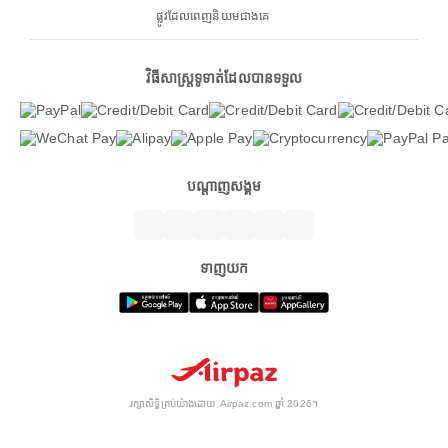
ផ្លូវដែលពេញនិយមជាងគេ
វិធីសាស្ត្រទូទាត់ដែលបានទទួល
បណ្តាញសង្គម
ទាញយក
រក្សាសិទ្ធិគ្រប់យ៉ាងដោយ Airpaz.com ឆ្នាំ 2026។