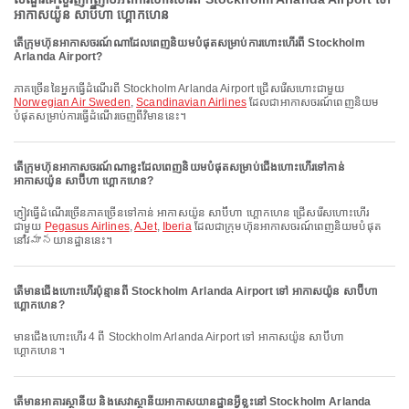
អាកាសយ៉ូន សាប៊ីហា ហ្គោកហេន
តើក្រុមហ៊ុនអាកាសចរណ៍ណាដែលពេញនិយមបំផុតសម្រាប់ការហោះហើរពី Stockholm
Arlanda Airport?
ភាគច្រើននៃអ្នកធ្វើដំណើរពី Stockholm Arlanda Airport ជ្រើសរើសហោះជាមួយ
Norwegian Air Sweden
,
Scandinavian Airlines
ដែលជាអាកាសចរណ៍ពេញនិយម
បំផុតសម្រាប់ការធ្វើដំណើរចេញពីវិមាននេះ។
តើក្រុមហ៊ុនអាកាសចរណ៍ណាខ្លះដែលពេញនិយមបំផុតសម្រាប់ជើងហោះហើរទៅកាន់
អាកាសយ៉ូន សាប៊ីហា ហ្គោកហេន?
ភ្ញៀវធ្វើដំណើរច្រើនភាគច្រើនទៅកាន់ អាកាសយ៉ូន សាប៊ីហា ហ្គោកហេន ជ្រើសរើសហោះហើរ
ជាមួយ
Pegasus Airlines
,
AJet
,
Iberia
ដែលជាក្រុមហ៊ុនអាកាសចរណ៍ពេញនិយមបំផុត
នៅវిమానយានដ្ឋាននេះ។
តើមានជើងហោះហើរប៉ុន្មានពី Stockholm Arlanda Airport ទៅ អាកាសយ៉ូន សាប៊ីហា
ហ្គោកហេន?
មានជើងហោះហើរ 4 ពី Stockholm Arlanda Airport ទៅ អាកាសយ៉ូន សាប៊ីហា
ហ្គោកហេន។
តើមានអាគារស្ថានីយ និងសេវាស្ថានីយអាកាសយានដ្ឋានអ្វីខ្លះនៅ Stockholm Arlanda