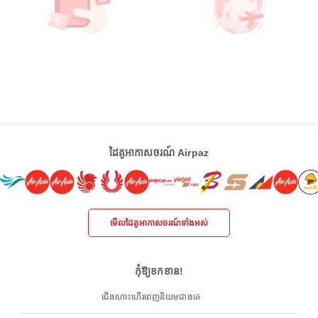
ដៃគូអាកាសចរណ៍ Airpaz
មើលដៃគូអាកាសចរណ៍ទាំងអស់
កុំឱ្យខកខាន!
ជើងហោះហើរពេញនិយមជាងគេ