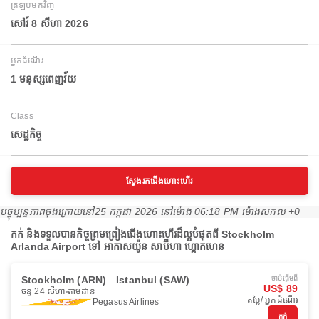
ត្រឡប់មកវិញ
សៅរ៍ 8 សីហា 2026
អ្នកដំណើរ
1 មនុស្សពេញវ័យ
Class
សេដ្ឋកិច្ច
ស្វែងរកជើងហោះហើរ
បច្ចុប្បន្នភាពចុងក្រោយនៅ
25 កក្កដា 2026 នៅ​ម៉ោង 06:18 PM ម៉ោង​សកល +0
កក់ និងទទួលបានកិច្ចព្រមព្រៀងជើងហោះហើរដ៏ល្អបំផុតពី Stockholm
Arlanda Airport ទៅ អាកាសយ៉ូន សាប៊ីហា ហ្គោកហេន
Stockholm (ARN)
Istanbul (SAW)
ចាប់ផ្ដើមពី
US$ 89
ចន្ទ 24 សីហា
តាមដាន
តម្លៃ/ អ្នកដំណើរ
Pegasus Airlines
កក់