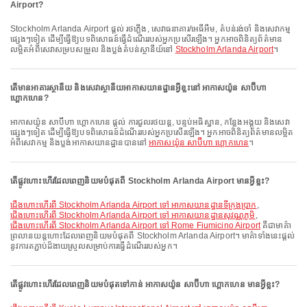
Airport?
Stockholm Arlanda Airport ផ្តល់ រថភ្លើង, សេវាធនាគារ/អេធីអឹម, តំបន់រង់ចាំ និងសេវាកម្ម
ផ្សេងៗទៀត ដើម្បីធ្វើឱ្យបទពិសោធន៍ធ្វើដំណើររបស់អ្នកប្រសើរឡើង។ អ្នកអាចពិនិត្យព័ត៌មាន
លម្អិតអំពីសេវាសម្របសម្រួល និងប្លង់តំបន់ស្ថានីយ៍នៅ
Stockholm Arlanda Airport
។
តើមានអាគារស្ថានីយ និងសេវាស្ថានីយអាកាសយានដ្ឋានអ្វីខ្លះនៅ អាកាសយ៉ូន សាប៊ីហា
ហ្គោកហេន?
អាកាសយ៉ូន សាប៊ីហា ហ្គោកហេន ផ្តល់ ការជួលរថយន្ត, បន្ទប់អធិស្ឋាន, កន្លែងអង្គុយ និងសេវា
ផ្សេងៗទៀត ដើម្បីធ្វើឱ្យបទពិសោធន៍ដំណើររបស់អ្នកប្រសើរឡើង។ អ្នកអាចពិនិត្យព័ត៌មានលម្អិត
អំពីសេវាកម្ម និងប្លង់អាកាសយានដ្ឋានបាននៅ
អាកាសយ៉ូន សាប៊ីហា ហ្គោកហេន
។
តើផ្លូវហោះហើរដែលពេញនិយមបំផុតពី Stockholm Arlanda Airport មានអ្វីខ្លះ?
ជើងហោះហើរពី Stockholm Arlanda Airport ទៅ អាកាសយានដ្ឋានទីក្រុងប្រាក
,
ជើងហោះហើរពី Stockholm Arlanda Airport ទៅ អាកាសយានដ្ឋានសុវណ្ណភូមិ
,
ជើងហោះហើរពី Stockholm Arlanda Airport ទៅ Rome Fiumicino Airport
គឺជាមាគ៌ា
ព្រលានយន្តហោះដែលពេញនិយមបំផុតពី Stockholm Arlanda Airport។ មាគ៌ាទាំងនេះផ្តល់
នូវការតភ្ជាប់ដ៏ងាយស្រួលសម្រាប់ការធ្វើដំណើររបស់អ្នក។
តើផ្លូវហោះហើរដែលពេញនិយមបំផុតទៅកាន់ អាកាសយ៉ូន សាប៊ីហា ហ្គោកហេន មានអ្វីខ្លះ?