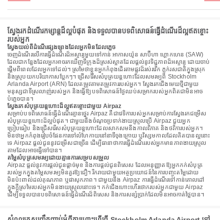
ស្វែងរកដំណើរកម្សាន្តដ៏ល្អបំផុត និងទទួលបានបទពិសោធន៍ធ្វើដំណើរដ៏ល្អឥតខ្ចោះ
របស់អ្នក
ស្វែងយល់ពីដំណើរផ្សងព្រេងដែលអ្នកមិនដែលភ្លេច
ចេញដំណើរលើការធ្វើដំណើរដ៏អស្ចារ្យមួយទៅកាន់ អាកាសយ៉ូន សាប៊ីហា ហ្គោកហេន (SAW)
ដែលជាកន្លែងដែលអ្នកអាចរកឃើញទីក្រុងដ៏ស្រស់ស្អាតដែលផ្តល់នូវទិដ្ឋភាពដ៏អស្ចារ្យ ដោយចាប់
ផ្តើមពីពេលដែលអ្នកទៅដល់។ ស្រមៃថាខ្លួនអ្នកកំពុងដើរតាមផ្លូវដ៏រស់រវើក ភ្លក់រសជាតិក្នុងស្រុក
និងស្រូបយកបរិយាកាសប្លែកៗ។ ជ្រើសរើសសំបុត្រយន្តហោះដែលសមរម្យពី Stockholm
Arlanda Airport (ARN) ដែលតម្រូវតាមតម្រូវការរបស់អ្នក។ ស្វែងរកជើងមេឃថ្មីជាមួយ
មនុស្សជាទីស្រលាញ់របស់អ្នក និងធ្វើឱ្យបទពិសោធន៍ថ្ងៃឈប់សម្រាករបស់អ្នកពិតជាមិនអាច
បំភ្លេចបាន។
ស្វែងរកសំបុត្រយន្តហោះដ៏ល្អឥតខ្ចោះជាមួយ Airpaz
សម្រាប់បទពិសោធន៍ធ្វើដំណើរគ្មានថ្នេរ Airpaz គឺជាវេទិការបស់អ្នកសម្រាប់ការស្វែងរកជម្រើស
សំបុត្រយន្តហោះដ៏ល្អបំផុត។ ជាមួយនឹងចំណុចប្រទាក់ងាយស្រួលប្រើ Airpaz ជួយអ្នក
ប្រៀបធៀប និងជ្រើសរើសសំបុត្រយន្តហោះដែលសាកសមនឹងកាលវិភាគ និងថវិការបស់អ្នក។
មិនថាអ្នកកំពុងរៀបចំផែនការទៅលំហែកាយនៅនាទីចុងក្រោយ ឬវិស្សមកាលដែលគិតបានល្អនោះ
ទេ Airpaz ផ្តល់ជូននូវជម្រើសជាច្រើន ដើម្បីធានាថាការធ្វើដំណើររបស់អ្នកមានភាពងាយស្រួល
តាមដែលអាចធ្វើទៅបាន។
តម្លៃសំបុត្រសមរម្យដោយគ្មានការសម្របសម្រួល
Airpaz ផ្តល់នូវការផ្តល់ជូនផ្តាច់មុខ និងការផ្តល់ជូនពិសេស ដែលអនុញ្ញាតឱ្យអ្នកកក់សំបុត្រ
របស់អ្នកក្នុងតម្លៃសមរម្យមិនគួរឱ្យជឿ។ រីករាយជាមួយអត្ថប្រយោជន៍នៃការបញ្ចុះតម្លៃដោយ
មិនប៉ះពាល់ដល់គុណភាព ឬផាសុកភាព។ ជាមួយនឹង Airpaz ការធ្វើដំណើរទៅកាន់គោលដៅ
ក្នុងក្តីស្រមៃរបស់អ្នកមិនងាយស្រួលនោះទេ។ កក់ជើងហោះហើរថោករបស់អ្នកជាមួយ Airpaz
ដើម្បីទទួលបានបទពិសោធន៍ធ្វើដំណើរដ៏ពិសេស និងការសន្សំប្រាក់ដែលមិនអាចកាត់ថ្លៃបាន។
សំណួរគេសួរញឹកញាប់អំពីការហោះហើរពី Stockholm Arlanda Airport ទៅ