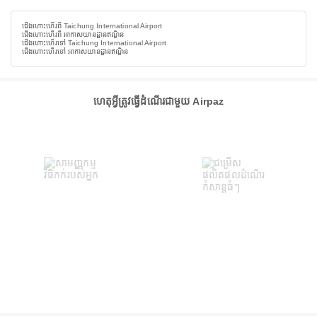
ជើងហោះហើរពី Taichung International Airport
ជើងហោះហើរពី អាកាសយានដ្ឋានឥណ្ឌិន
ជើងហោះហើរទៅ Taichung International Airport
ជើងហោះហើរទៅ អាកាសយានដ្ឋានឥណ្ឌិន
ហេតុអ្វីត្រូវធ្វើដំណើរជាមួយ Airpaz