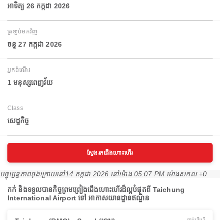
អាទិត្យ 26 កក្កដា 2026
ត្រឡប់មកវិញ
ចន្ទ 27 កក្កដា 2026
អ្នកដំណើរ
1 មនុស្សពេញវ័យ
Class
សេដ្ឋកិច្ច
ស្វែងរកជើងហោះហើរ
បច្ចុប្បន្នភាពចុងក្រោយនៅ
14 កក្កដា 2026 នៅ​ម៉ោង 05:07 PM ម៉ោង​សកល +0
កក់ និងទទួលបានកិច្ចព្រមព្រៀងជើងហោះហើរដ៏ល្អបំផុតពី Taichung
International Airport ទៅ អាកាសយានដ្ឋានឥណ្ឌិន
ចាប់ផ្ដើមពី