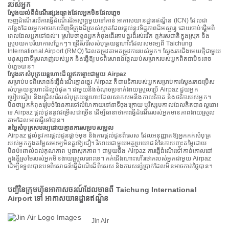
របស់អ្នក
ស្វែងយល់ពីដំណើរផ្សងព្រេងដែលអ្នកមិនដែលភ្លេច
ចេញដំណើរលើការធ្វើដំណើរដ៏អស្ចារ្យមួយទៅកាន់ អាកាសយានដ្ឋានឥណ្ឌិន (ICN) ដែលជា
កន្លែងដែលអ្នកអាចរកឃើញទីក្រុងដ៏ស្រស់ស្អាតដែលផ្តល់នូវទិដ្ឋភាពដ៏អស្ចារ្យ ដោយចាប់ផ្តើមពី
ពេលដែលអ្នកទៅដល់។ ស្រមៃថាខ្លួនអ្នកកំពុងដើរតាមផ្លូវដ៏រស់រវើក ភ្លក់រសជាតិក្នុងស្រុក និង
ស្រូបយកបរិយាកាសប្លែកៗ។ ជ្រើសរើសសំបុត្រយន្តហោះដែលសមរម្យពី Taichung
International Airport (RMQ) ដែលតម្រូវតាមតម្រូវការរបស់អ្នក។ ស្វែងរកជើងមេឃថ្មីជាមួយ
មនុស្សជាទីស្រលាញ់របស់អ្នក និងធ្វើឱ្យបទពិសោធន៍ថ្ងៃឈប់សម្រាករបស់អ្នកពិតជាមិនអាច
បំភ្លេចបាន។
ស្វែងរកសំបុត្រយន្តហោះដ៏ល្អឥតខ្ចោះជាមួយ Airpaz
សម្រាប់បទពិសោធន៍ធ្វើដំណើរគ្មានថ្នេរ Airpaz គឺជាវេទិការបស់អ្នកសម្រាប់ការស្វែងរកជម្រើស
សំបុត្រយន្តហោះដ៏ល្អបំផុត។ ជាមួយនឹងចំណុចប្រទាក់ងាយស្រួលប្រើ Airpaz ជួយអ្នក
ប្រៀបធៀប និងជ្រើសរើសសំបុត្រយន្តហោះដែលសាកសមនឹងកាលវិភាគ និងថវិការបស់អ្នក។
មិនថាអ្នកកំពុងរៀបចំផែនការទៅលំហែកាយនៅនាទីចុងក្រោយ ឬវិស្សមកាលដែលគិតបានល្អនោះ
ទេ Airpaz ផ្តល់ជូននូវជម្រើសជាច្រើន ដើម្បីធានាថាការធ្វើដំណើររបស់អ្នកមានភាពងាយស្រួល
តាមដែលអាចធ្វើទៅបាន។
តម្លៃសំបុត្រសមរម្យដោយគ្មានការសម្របសម្រួល
Airpaz ផ្តល់នូវការផ្តល់ជូនផ្តាច់មុខ និងការផ្តល់ជូនពិសេស ដែលអនុញ្ញាតឱ្យអ្នកកក់សំបុត្រ
របស់អ្នកក្នុងតម្លៃសមរម្យមិនគួរឱ្យជឿ។ រីករាយជាមួយអត្ថប្រយោជន៍នៃការបញ្ចុះតម្លៃដោយ
មិនប៉ះពាល់ដល់គុណភាព ឬផាសុកភាព។ ជាមួយនឹង Airpaz ការធ្វើដំណើរទៅកាន់គោលដៅ
ក្នុងក្តីស្រមៃរបស់អ្នកមិនងាយស្រួលនោះទេ។ កក់ជើងហោះហើរថោករបស់អ្នកជាមួយ Airpaz
ដើម្បីទទួលបានបទពិសោធន៍ធ្វើដំណើរដ៏ពិសេស និងការសន្សំប្រាក់ដែលមិនអាចកាត់ថ្លៃបាន។
បញ្ជីនៃក្រុមហ៊ុនអាកាសចរណ៍ដែលមានពី Taichung International
Airport ទៅ អាកាសយានដ្ឋានឥណ្ឌិន
Jin Air