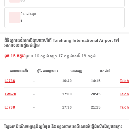
Jul
ទិសដៅសរុប
1
ពិនិត្យកាលវិភាគជើងហោះហើរពី Taichung International Airport ទៅ
អាកាសយានដ្ឋានឥណ្ឌិន
ពុធ 15 កក្កដា
ព្រហ 16 កក្កដា
សុក្រ 17 កក្កដា
សៅរ៍ 18 កក្កដា
លេខហោះហើរ
ម៉ូដែលយន្តហោះ
ចាកចេញ
មកដល់
LJ736
-
10:40
14:15
Taic
TW670
-
17:00
20:45
Taic
LJ738
-
17:30
21:15
Taic
ស្វែងរកដំណើរកម្សាន្តដ៏ល្អបំផុត និងទទួលបានបទពិសោធន៍ធ្វើដំណើរដ៏ល្អឥតខ្ចោះ