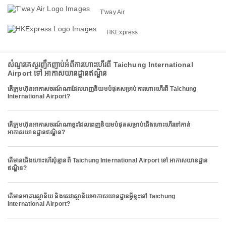
T'way Air
HKExpress
សំណួរគេសួរញឹកញាប់អំពីការហោះហើរពី Taichung International
Airport ទៅ អាកាសយានដ្ឋានឥណ្ឌិន
តើក្រុមហ៊ុនអាកាសចរណ៍ណាដែលពេញនិយមបំផុតសម្រាប់ការហោះហើរពី Taichung
International Airport?
តើក្រុមហ៊ុនអាកាសចរណ៍ណាខ្លះដែលពេញនិយមបំផុតសម្រាប់ជើងហោះហើរទៅកាន់
អាកាសយានដ្ឋានឥណ្ឌិន?
តើមានជើងហោះហើរប៉ុន្មានពី Taichung International Airport ទៅ អាកាសយានដ្ឋាន
ឥណ្ឌិន?
តើមានអាគារស្ថានីយ និងសេវាស្ថានីយអាកាសយានដ្ឋានអ្វីខ្លះនៅ Taichung
International Airport?