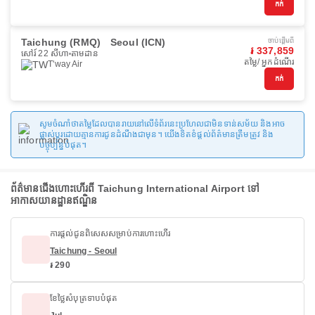
កក់
Taichung (RMQ)
Seoul (ICN)
ចាប់ផ្ដើមពី
៛ 337,859
សៅរ៍ 22 សីហា
តាមដាន
តម្លៃ/ អ្នកដំណើរ
T'way Air
កក់
សូមចំណាំថាតម្លៃដែលបានរាយនៅលើទំព័រនេះប្រហែលជាមិនទាន់សម័យ និងអាច
ផ្លាស់ប្តូរដោយគ្មានការជូនដំណឹងជាមុន។ យើងខិតខំផ្តល់ព័ត៌មានត្រឹមត្រូវ និង
បច្ចុប្បន្នបំផុត។
ព័ត៌មានជើងហោះហើរពី Taichung International Airport ទៅ
អាកាសយានដ្ឋានឥណ្ឌិន
ការផ្តល់ជូនពិសេសសម្រាប់ការហោះហើរ
Taichung - Seoul
៛ 290
ខែថ្លៃសំបុត្រទាបបំផុត