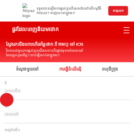
ទទួលបានច្រើនការផ្តល់ជូនពិសេសតែនៅលើកម្មវិធី
ទាញយក
Airpaz។ ទាញយកឥឡូវនេះ!
ផ្លូវដែលពេញនិយមថោក
ស្វែងរកជើងហោះហើរតម្លៃថោក ពី RMQ ទៅ ICN
រីករាយជាមួយការផ្តល់ជូនជើងហោះហើរផ្តាច់មុខទៅគោលដៅ
ដែលអ្នកចូលចិត្ត។ ចាប់ផ្តើមកក់ឥឡូវនេះ!
ចំណុចមួយទៅ
ការធ្វើដំណើរជុំ
ពហុទីក្រុង
ពី
ប្រភពដើម
ទៅ
គោលដៅ
ចេញដំណើរ