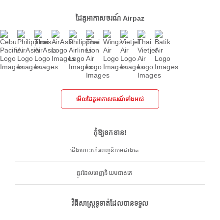
ដៃគូអាកាសចរណ៍ Airpaz
មើលដៃគូអាកាសចរណ៍ទាំងអស់
កុំឱ្យខកខាន!
ជើងហោះហើរពេញនិយមជាងគេ
ផ្លូវដែលពេញនិយមជាងគេ
វិធីសាស្ត្រទូទាត់ដែលបានទទួល