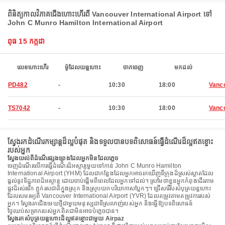
ពិនិត្យកាលវិភាគជើងហោះហើរពី Vancouver International Airport ទៅ
John C Munro Hamilton International Airport
ពុធ 15 កក្កដា
លេខហោះហើរ
ម៉ូដែលយន្តហោះ
ចាកចេញ
មកដល់
PD482
-
10:30
18:00
Vanc
TS7042
-
10:30
18:00
Vanc
ស្វែងរកដំណើរកម្សាន្តដ៏ល្អបំផុត និងទទួលបានបទពិសោធន៍ធ្វើដំណើរដ៏ល្អឥតខ្ចោះ
របស់អ្នក
ស្វែងយល់ពីដំណើរផ្សងព្រេងដែលអ្នកមិនដែលភ្លេច
ចេញដំណើរលើការធ្វើដំណើរដ៏អស្ចារ្យមួយទៅកាន់ John C Munro Hamilton
International Airport (YHM) ដែលជាកន្លែងដែលអ្នកអាចរកឃើញទីក្រុងដ៏ស្រស់ស្អាតដែល
ផ្តល់នូវទិដ្ឋភាពដ៏អស្ចារ្យ ដោយចាប់ផ្តើមពីពេលដែលអ្នកទៅដល់។ ស្រមៃថាខ្លួនអ្នកកំពុងដើរតាម
ផ្លូវដ៏រស់រវើក ភ្លក់រសជាតិក្នុងស្រុក និងស្រូបយកបរិយាកាសប្លែកៗ។ ជ្រើសរើសសំបុត្រយន្តហោះ
ដែលសមរម្យពី Vancouver International Airport (YVR) ដែលតម្រូវតាមតម្រូវការរបស់
អ្នក។ ស្វែងរកជើងមេឃថ្មីជាមួយមនុស្សជាទីស្រលាញ់របស់អ្នក និងធ្វើឱ្យបទពិសោធន៍
ថ្ងៃឈប់សម្រាករបស់អ្នកពិតជាមិនអាចបំភ្លេចបាន។
ស្វែងរកសំបុត្រយន្តហោះដ៏ល្អឥតខ្ចោះជាមួយ Airpaz