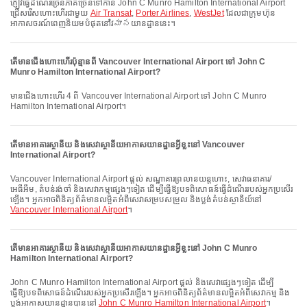
ភ្ញៀវធ្វើដំណើរច្រើនភាគច្រើនទៅកាន់ John C Munro Hamilton International Airport
ជ្រើសរើសហោះហើរជាមួយ
Air Transat
,
Porter Airlines
,
WestJet
ដែលជាក្រុមហ៊ុន
អាកាសចរណ៍ពេញនិយមបំផុតនៅវిమానយានដ្ឋាននេះ។
តើមានជើងហោះហើរប៉ុន្មានពី Vancouver International Airport ទៅ John C
Munro Hamilton International Airport?
មានជើងហោះហើរ 4 ពី Vancouver International Airport ទៅ John C Munro
Hamilton International Airport។
តើមានអាគារស្ថានីយ និងសេវាស្ថានីយអាកាសយានដ្ឋានអ្វីខ្លះនៅ Vancouver
International Airport?
Vancouver International Airport ផ្តល់ សណ្ឋាគារព្រលានយន្តហោះ, សេវាធនាគារ/
អេធីអឹម, តំបន់រង់ចាំ និងសេវាកម្មផ្សេងៗទៀត ដើម្បីធ្វើឱ្យបទពិសោធន៍ធ្វើដំណើររបស់អ្នកប្រសើរ
ឡើង។ អ្នកអាចពិនិត្យព័ត៌មានលម្អិតអំពីសេវាសម្របសម្រួល និងប្លង់តំបន់ស្ថានីយ៍នៅ
Vancouver International Airport
។
តើមានអាគារស្ថានីយ និងសេវាស្ថានីយអាកាសយានដ្ឋានអ្វីខ្លះនៅ John C Munro
Hamilton International Airport?
John C Munro Hamilton International Airport ផ្តល់ និងសេវាផ្សេងៗទៀត ដើម្បី
ធ្វើឱ្យបទពិសោធន៍ដំណើររបស់អ្នកប្រសើរឡើង។ អ្នកអាចពិនិត្យព័ត៌មានលម្អិតអំពីសេវាកម្ម និង
ប្លង់អាកាសយានដ្ឋានបាននៅ
John C Munro Hamilton International Airport
។