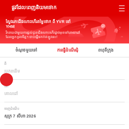
ផ្លូវដែលពេញនិយមថោក
ស្វែងរកជើងហោះហើរតម្លៃថោក ពី YVR ទៅ
YHM
រីករាយជាមួយការផ្តល់ជូនជើងហោះហើរផ្តាច់មុខទៅគោលដៅ
ដែលអ្នកចូលចិត្ត។ ចាប់ផ្តើមកក់ឥឡូវនេះ!
ចំណុចមួយទៅ
ការធ្វើដំណើរជុំ
ពហុទីក្រុង
ពី
ប្រភពដើម
ទៅ
គោលដៅ
ចេញដំណើរ
សុក្រ 7 សីហា 2026