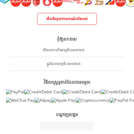
មើលដៃគូអាកាសចរណ៍ទាំងអស់
កុំឱ្យខកខាន!
ជើងហោះហើរពេញនិយមជាងគេ
ផ្លូវដែលពេញនិយមជាងគេ
វិធីសាស្ត្រទូទាត់ដែលបានទទួល
បណ្តាញសង្គម