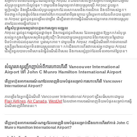
សម្រាប់បទពិសោធន៍ធ្វើដំណើរគ្មានថ្នេរ Airpaz គឺជាវេទិការបស់អ្នកសម្រាប់ការស្វែងរកជម្រើស
សំបុត្រយន្តហោះដ៏ល្អបំផុត។ ជាមួយនឹងចំណុចប្រទាក់ងាយស្រួលប្រើ Airpaz ជួយអ្នក
ប្រៀបធៀប និងជ្រើសរើសសំបុត្រយន្តហោះដែលសាកសមនឹងកាលវិភាគ និងថវិការបស់អ្នក។
មិនថាអ្នកកំពុងរៀបចំផែនការទៅលំហែកាយនៅនាទីចុងក្រោយ ឬវិស្សមកាលដែលគិតបានល្អនោះ
ទេ Airpaz ផ្តល់ជូននូវជម្រើសជាច្រើន ដើម្បីធានាថាការធ្វើដំណើររបស់អ្នកមានភាពងាយស្រួល
តាមដែលអាចធ្វើទៅបាន។
តម្លៃសំបុត្រសមរម្យដោយគ្មានការសម្របសម្រួល
Airpaz ផ្តល់នូវការផ្តល់ជូនផ្តាច់មុខ និងការផ្តល់ជូនពិសេស ដែលអនុញ្ញាតឱ្យអ្នកកក់សំបុត្រ
របស់អ្នកក្នុងតម្លៃសមរម្យមិនគួរឱ្យជឿ។ រីករាយជាមួយអត្ថប្រយោជន៍នៃការបញ្ចុះតម្លៃដោយ
មិនប៉ះពាល់ដល់គុណភាព ឬផាសុកភាព។ ជាមួយនឹង Airpaz ការធ្វើដំណើរទៅកាន់គោលដៅ
ក្នុងក្តីស្រមៃរបស់អ្នកមិនងាយស្រួលនោះទេ។ កក់ជើងហោះហើរថោករបស់អ្នកជាមួយ Airpaz
ដើម្បីទទួលបានបទពិសោធន៍ធ្វើដំណើរដ៏ពិសេស និងការសន្សំប្រាក់ដែលមិនអាចកាត់ថ្លៃបាន។
សំណួរគេសួរញឹកញាប់អំពីការហោះហើរពី Vancouver International
Airport ទៅ John C Munro Hamilton International Airport
តើក្រុមហ៊ុនអាកាសចរណ៍ណាដែលពេញនិយមបំផុតសម្រាប់ការហោះហើរពី Vancouver
International Airport?
ភាគច្រើននៃអ្នកធ្វើដំណើរពី Vancouver International Airport ជ្រើសរើសហោះជាមួយ
Flair Airlines
,
Air Canada
,
WestJet
ដែលជាអាកាសចរណ៍ពេញនិយមបំផុតសម្រាប់ការធ្វើ
ដំណើរចេញពីវិមាននេះ។
តើក្រុមហ៊ុនអាកាសចរណ៍ណាខ្លះដែលពេញនិយមបំផុតសម្រាប់ជើងហោះហើរទៅកាន់ John C
Munro Hamilton International Airport?