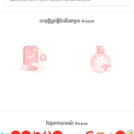
ហេតុអ្វីត្រូវធ្វើដំណើរជាមួយ Airpaz
ដៃគូអាកាសចរណ៍ Airpaz