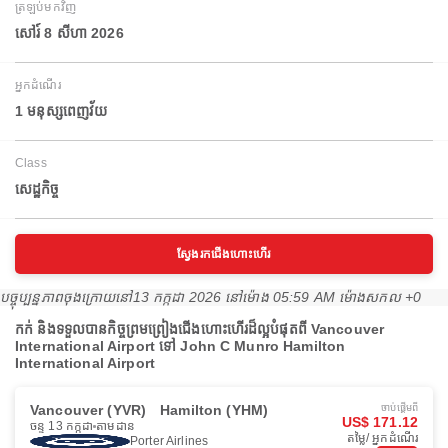
ត្រឡប់មកវិញ
សៅរ៍ 8 សីហា 2026
អ្នកដំណើរ
1 មនុស្សពេញវ័យ
Class
សេដ្ឋកិច្ច
ស្វែងរកជើងហោះហើរ
បច្ចុប្បន្នភាពចុងក្រោយនៅ
13 កក្កដា 2026 នៅ​ម៉ោង 05:59 AM ម៉ោង​សកល +0
កក់ និងទទួលបានកិច្ចព្រមព្រៀងជើងហោះហើរដ៏ល្អបំផុតពី Vancouver
International Airport ទៅ John C Munro Hamilton
International Airport
Vancouver (YVR)
Hamilton (YHM)
ចាប់ផ្ដើមពី
US$ 171.12
ចន្ទ 13 កក្កដា
តាមដាន
តម្លៃ/ អ្នកដំណើរ
Porter Airlines