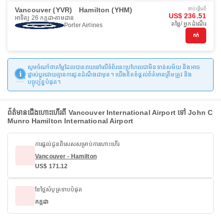
Vancouver (YVR)
Hamilton (YHM)
ចាប់ផ្ដើមពី
US$ 236.51
អាទិត្យ 26 កក្កដា
តាមដាន
តម្លៃ/ អ្នកដំណើរ
Porter Airlines
កក់
សូមចំណាំថាតម្លៃដែលបានរាយនៅលើទំព័រនេះប្រហែលជាមិនទាន់សម័យ និងអាច
ផ្លាស់ប្តូរដោយគ្មានការជូនដំណឹងជាមុន។ យើងខិតខំផ្តល់ព័ត៌មានត្រឹមត្រូវ និង
បច្ចុប្បន្នបំផុត។
ព័ត៌មានជើងហោះហើរពី Vancouver International Airport ទៅ John C
Munro Hamilton International Airport
ការផ្តល់ជូនពិសេសសម្រាប់ការហោះហើរ
Vancouver - Hamilton
US$ 171.12
ខែថ្លៃសំបុត្រទាបបំផុត
កក្កដា