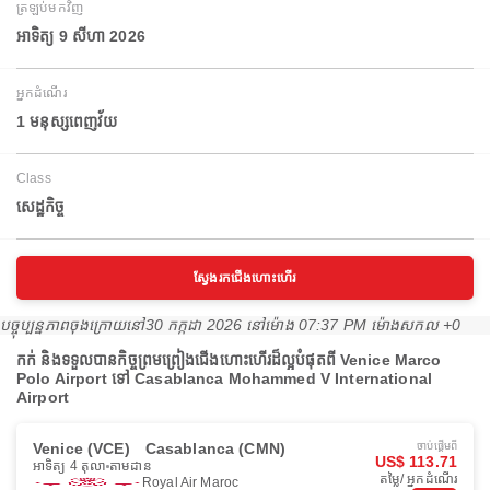
ត្រឡប់មកវិញ
អាទិត្យ 9 សីហា 2026
អ្នកដំណើរ
1 មនុស្សពេញវ័យ
Class
សេដ្ឋកិច្ច
ស្វែងរកជើងហោះហើរ
បច្ចុប្បន្នភាពចុងក្រោយនៅ
30 កក្កដា 2026 នៅ​ម៉ោង 07:37 PM ម៉ោង​សកល +0
កក់ និងទទួលបានកិច្ចព្រមព្រៀងជើងហោះហើរដ៏ល្អបំផុតពី Venice Marco
Polo Airport ទៅ Casablanca Mohammed V International
Airport
Venice (VCE)
Casablanca (CMN)
ចាប់ផ្ដើមពី
US$ 113.71
អាទិត្យ 4 តុលា
តាមដាន
តម្លៃ/ អ្នកដំណើរ
Royal Air Maroc