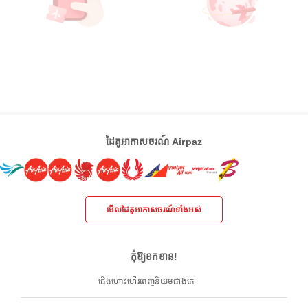
ដៃគូអាកាសចរណ៍ Airpaz
មើលដៃគូអាកាសចរណ៍ទាំងអស់
កុំឱ្យខកខាន!
ជើងហោះហើរពេញនិយមជាងគេ