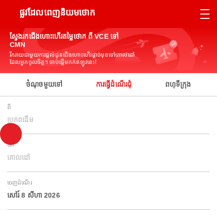
ផ្លូវដែលពេញនិយមថោក
ស្វែងរកជើងហោះហើរតម្លៃថោក ពី VCE ទៅ
CMN
រីករាយជាមួយការផ្តល់ជូនជើងហោះហើរផ្តាច់មុខទៅគោលដៅ
ដែលអ្នកចូលចិត្ត។ ចាប់ផ្តើមកក់ឥឡូវនេះ!
ចំណុចមួយទៅ
ការធ្វើដំណើរជុំ
ពហុទីក្រុង
ពី
ប្រភពដើម
ទៅ
គោលដៅ
ចេញដំណើរ
សៅរ៍ 8 សីហា 2026