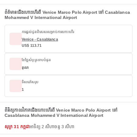
ព័ត៌មានជើងហោះហើរពី Venice Marco Polo Airport ទៅ Casablanca
Mohammed V International Airport
ការផ្តល់ជូនពិសេសសម្រាប់ការហោះហើរ
Venice - Casablanca
US$ 113.71
ខែថ្លៃសំបុត្រទាបបំផុត
តុលា
ទិសដៅសរុប
1
ពិនិត្យកាលវិភាគជើងហោះហើរពី Venice Marco Polo Airport ទៅ
Casablanca Mohammed V International Airport
សុក្រ 31 កក្កដា
អាទិត្យ 2 សីហា
ចន្ទ 3 សីហា