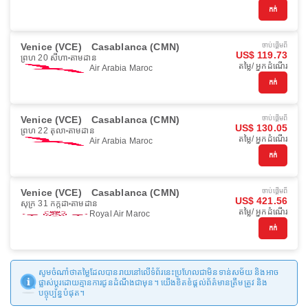
កក់
Venice (VCE)
Casablanca (CMN)
ចាប់ផ្ដើមពី
US$ 119.73
ព្រហ 20 សីហា
តាមដាន
តម្លៃ/ អ្នកដំណើរ
Air Arabia Maroc
កក់
Venice (VCE)
Casablanca (CMN)
ចាប់ផ្ដើមពី
US$ 130.05
ព្រហ 22 តុលា
តាមដាន
តម្លៃ/ អ្នកដំណើរ
Air Arabia Maroc
កក់
Venice (VCE)
Casablanca (CMN)
ចាប់ផ្ដើមពី
US$ 421.56
សុក្រ 31 កក្កដា
តាមដាន
តម្លៃ/ អ្នកដំណើរ
Royal Air Maroc
កក់
សូមចំណាំថាតម្លៃដែលបានរាយនៅលើទំព័រនេះប្រហែលជាមិនទាន់សម័យ និងអាច
ផ្លាស់ប្តូរដោយគ្មានការជូនដំណឹងជាមុន។ យើងខិតខំផ្តល់ព័ត៌មានត្រឹមត្រូវ និង
បច្ចុប្បន្នបំផុត។