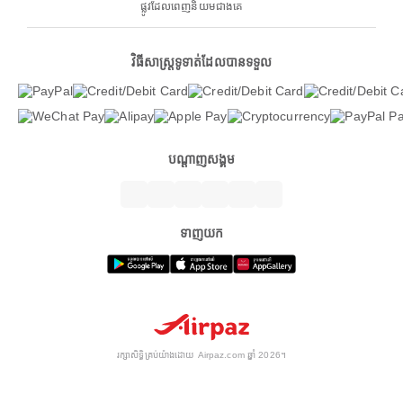
ផ្លូវដែលពេញនិយមជាងគេ
វិធីសាស្ត្រទូទាត់ដែលបានទទួល
បណ្តាញសង្គម
ទាញយក
រក្សាសិទ្ធិគ្រប់យ៉ាងដោយ Airpaz.com ឆ្នាំ 2026។