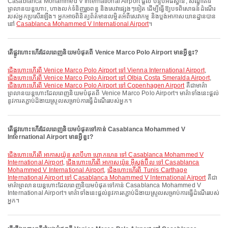
Casablanca Mohammed V International Airport ផ្តល់ បន្ទប់អធិស្ឋាន, សណ្ឋាគារ
ព្រលានយន្តហោះ, ហាងលក់ទំនិញរួចពន្ធ និងសេវាផ្សេងៗទៀត ដើម្បីធ្វើឱ្យបទពិសោធន៍ដំណើរ
របស់អ្នកប្រសើរឡើង។ អ្នកអាចពិនិត្យព័ត៌មានលម្អិតអំពីសេវាកម្ម និងប្លង់អាកាសយានដ្ឋានបាន
នៅ
Casablanca Mohammed V International Airport
។
តើផ្លូវហោះហើរដែលពេញនិយមបំផុតពី Venice Marco Polo Airport មានអ្វីខ្លះ?
ជើងហោះហើរពី Venice Marco Polo Airport ទៅ Vienna International Airport
,
ជើងហោះហើរពី Venice Marco Polo Airport ទៅ Olbia Costa Smeralda Airport
,
ជើងហោះហើរពី Venice Marco Polo Airport ទៅ Copenhagen Airport
គឺជាមាគ៌ា
ព្រលានយន្តហោះដែលពេញនិយមបំផុតពី Venice Marco Polo Airport។ មាគ៌ាទាំងនេះផ្តល់
នូវការតភ្ជាប់ដ៏ងាយស្រួលសម្រាប់ការធ្វើដំណើររបស់អ្នក។
តើផ្លូវហោះហើរដែលពេញនិយមបំផុតទៅកាន់ Casablanca Mohammed V
International Airport មានអ្វីខ្លះ?
ជើងហោះហើរពី អាកាសយ៉ូន សាប៊ីហា ហ្គោកហេន ទៅ Casablanca Mohammed V
International Airport
,
ជើងហោះហើរពី អាកាសយ៉ូន អ៊ីស្តង់ប៊ឺល ទៅ Casablanca
Mohammed V International Airport
,
ជើងហោះហើរពី Tunis Carthage
International Airport ទៅ Casablanca Mohammed V International Airport
គឺជា
មាគ៌ាព្រលានយន្តហោះដែលពេញនិយមបំផុតទៅកាន់ Casablanca Mohammed V
International Airport។ មាគ៌ាទាំងនេះផ្តល់នូវការតភ្ជាប់ដ៏ងាយស្រួលសម្រាប់ការធ្វើដំណើររបស់
អ្នក។