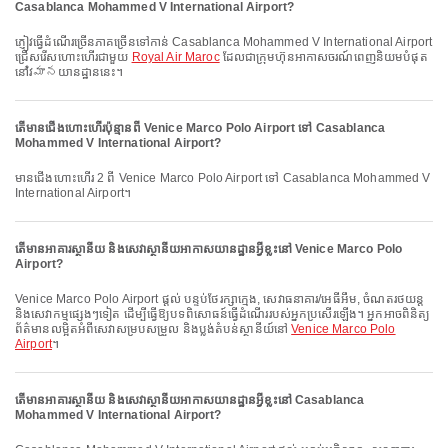
Casablanca Mohammed V International Airport?
ភ្ញៀវធ្វើដំណើរច្រើនភាគច្រើនទៅកាន់ Casablanca Mohammed V International Airport
ជ្រើសរើសហោះហើរជាមួយ
Royal Air Maroc
ដែលជាក្រុមហ៊ុនអាកាសចរណ៍ពេញនិយមបំផុត
នៅវిమానយានដ្ឋាននេះ។
តើមានជើងហោះហើរប៉ុន្មានពី Venice Marco Polo Airport ទៅ Casablanca
Mohammed V International Airport?
មានជើងហោះហើរ 2 ពី Venice Marco Polo Airport ទៅ Casablanca Mohammed V
International Airport។
តើមានអាគារស្ថានីយ និងសេវាស្ថានីយអាកាសយានដ្ឋានអ្វីខ្លះនៅ Venice Marco Polo
Airport?
Venice Marco Polo Airport ផ្តល់ បន្ទប់ថែរក្សាក្មេង, សេវាធនាគារ/អេធីអឹម, ចំណតរថយន្ត
និងសេវាកម្មផ្សេងៗទៀត ដើម្បីធ្វើឱ្យបទពិសោធន៍ធ្វើដំណើររបស់អ្នកប្រសើរឡើង។ អ្នកអាចពិនិត្យ
ព័ត៌មានលម្អិតអំពីសេវាសម្របសម្រួល និងប្លង់តំបន់ស្ថានីយ៍នៅ
Venice Marco Polo
Airport
។
តើមានអាគារស្ថានីយ និងសេវាស្ថានីយអាកាសយានដ្ឋានអ្វីខ្លះនៅ Casablanca
Mohammed V International Airport?