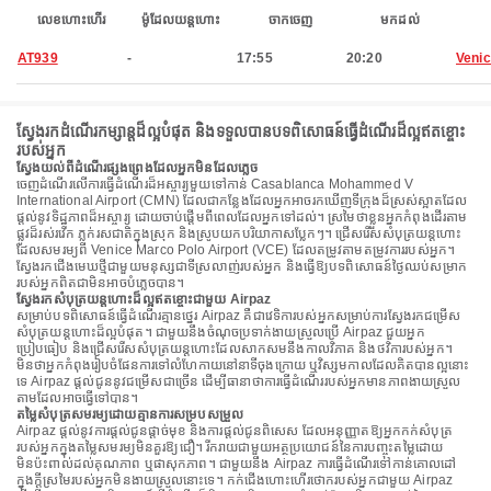
លេខហោះហើរ
ម៉ូដែលយន្តហោះ
ចាកចេញ
មកដល់
AT939
-
17:55
20:20
Veni
ស្វែងរកដំណើរកម្សាន្តដ៏ល្អបំផុត និងទទួលបានបទពិសោធន៍ធ្វើដំណើរដ៏ល្អឥតខ្ចោះ
របស់អ្នក
ស្វែងយល់ពីដំណើរផ្សងព្រេងដែលអ្នកមិនដែលភ្លេច
ចេញដំណើរលើការធ្វើដំណើរដ៏អស្ចារ្យមួយទៅកាន់ Casablanca Mohammed V
International Airport (CMN) ដែលជាកន្លែងដែលអ្នកអាចរកឃើញទីក្រុងដ៏ស្រស់ស្អាតដែល
ផ្តល់នូវទិដ្ឋភាពដ៏អស្ចារ្យ ដោយចាប់ផ្តើមពីពេលដែលអ្នកទៅដល់។ ស្រមៃថាខ្លួនអ្នកកំពុងដើរតាម
ផ្លូវដ៏រស់រវើក ភ្លក់រសជាតិក្នុងស្រុក និងស្រូបយកបរិយាកាសប្លែកៗ។ ជ្រើសរើសសំបុត្រយន្តហោះ
ដែលសមរម្យពី Venice Marco Polo Airport (VCE) ដែលតម្រូវតាមតម្រូវការរបស់អ្នក។
ស្វែងរកជើងមេឃថ្មីជាមួយមនុស្សជាទីស្រលាញ់របស់អ្នក និងធ្វើឱ្យបទពិសោធន៍ថ្ងៃឈប់សម្រាក
របស់អ្នកពិតជាមិនអាចបំភ្លេចបាន។
ស្វែងរកសំបុត្រយន្តហោះដ៏ល្អឥតខ្ចោះជាមួយ Airpaz
សម្រាប់បទពិសោធន៍ធ្វើដំណើរគ្មានថ្នេរ Airpaz គឺជាវេទិការបស់អ្នកសម្រាប់ការស្វែងរកជម្រើស
សំបុត្រយន្តហោះដ៏ល្អបំផុត។ ជាមួយនឹងចំណុចប្រទាក់ងាយស្រួលប្រើ Airpaz ជួយអ្នក
ប្រៀបធៀប និងជ្រើសរើសសំបុត្រយន្តហោះដែលសាកសមនឹងកាលវិភាគ និងថវិការបស់អ្នក។
មិនថាអ្នកកំពុងរៀបចំផែនការទៅលំហែកាយនៅនាទីចុងក្រោយ ឬវិស្សមកាលដែលគិតបានល្អនោះ
ទេ Airpaz ផ្តល់ជូននូវជម្រើសជាច្រើន ដើម្បីធានាថាការធ្វើដំណើររបស់អ្នកមានភាពងាយស្រួល
តាមដែលអាចធ្វើទៅបាន។
តម្លៃសំបុត្រសមរម្យដោយគ្មានការសម្របសម្រួល
Airpaz ផ្តល់នូវការផ្តល់ជូនផ្តាច់មុខ និងការផ្តល់ជូនពិសេស ដែលអនុញ្ញាតឱ្យអ្នកកក់សំបុត្រ
របស់អ្នកក្នុងតម្លៃសមរម្យមិនគួរឱ្យជឿ។ រីករាយជាមួយអត្ថប្រយោជន៍នៃការបញ្ចុះតម្លៃដោយ
មិនប៉ះពាល់ដល់គុណភាព ឬផាសុកភាព។ ជាមួយនឹង Airpaz ការធ្វើដំណើរទៅកាន់គោលដៅ
ក្នុងក្តីស្រមៃរបស់អ្នកមិនងាយស្រួលនោះទេ។ កក់ជើងហោះហើរថោករបស់អ្នកជាមួយ Airpaz