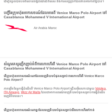
ដើម្បីទទួលបានបទពិសោធន៍ធ្វើដំណើរដ៏ពិសេស និងការសន្សំប្រាក់ដែលមិនអាចកាត់ថ្លៃបាន។
បញ្ជីនៃក្រុមហ៊ុនអាកាសចរណ៍ដែលមានពី Venice Marco Polo Airport ទៅ
Casablanca Mohammed V International Airport
Air Arabia Maroc
សំណួរគេសួរញឹកញាប់អំពីការហោះហើរពី Venice Marco Polo Airport ទៅ
Casablanca Mohammed V International Airport
តើក្រុមហ៊ុនអាកាសចរណ៍ណាដែលពេញនិយមបំផុតសម្រាប់ការហោះហើរពី Venice Marco
Polo Airport?
ភាគច្រើននៃអ្នកធ្វើដំណើរពី Venice Marco Polo Airport ជ្រើសរើសហោះជាមួយ
Volotea
,
ITA Airways
,
Wizz Air Malta
ដែលជាអាកាសចរណ៍ពេញនិយមបំផុតសម្រាប់ការធ្វើដំណើរ
ចេញពីវិមាននេះ។
តើក្រុមហ៊ុនអាកាសចរណ៍ណាខ្លះដែលពេញនិយមបំផុតសម្រាប់ជើងហោះហើរទៅកាន់