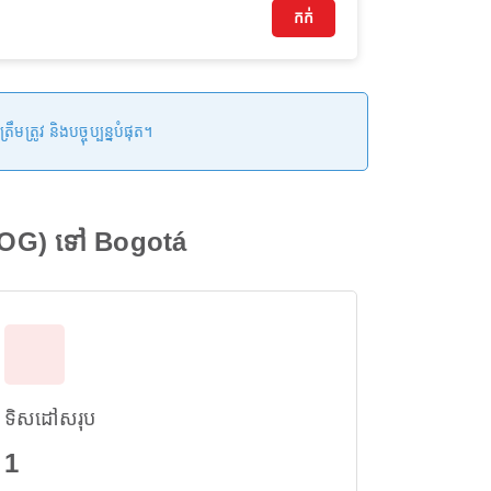
កក់
រូវ និងបច្ចុប្បន្នបំផុត។
(BOG) ទៅ Bogotá
ទិសដៅសរុប
1