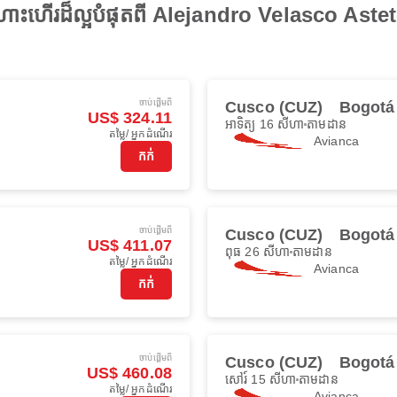
ងហោះហើរដ៏ល្អបំផុតពី Alejandro Velasco Aste
ចាប់ផ្ដើមពី
Cusco (CUZ)
Bogotá
US$ 324.11
អាទិត្យ 16 សីហា
តាមដាន
តម្លៃ/ អ្នកដំណើរ
Avianca
កក់
ចាប់ផ្ដើមពី
Cusco (CUZ)
Bogotá
US$ 411.07
ពុធ 26 សីហា
តាមដាន
តម្លៃ/ អ្នកដំណើរ
Avianca
កក់
ចាប់ផ្ដើមពី
Cusco (CUZ)
Bogotá
US$ 460.08
សៅរ៍ 15 សីហា
តាមដាន
តម្លៃ/ អ្នកដំណើរ
Avianca