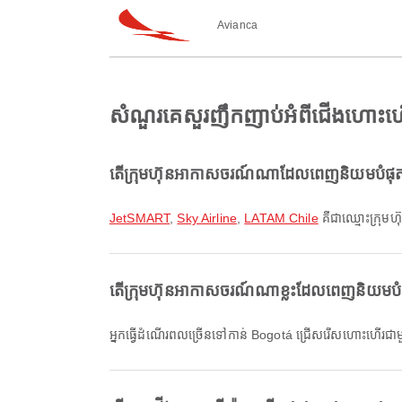
Avianca
សំណួរគេសួរញឹកញាប់អំពីជើងហោះហ
តើក្រុមហ៊ុនអាកាសចរណ៍ណាដែលពេញនិយមបំផុត
JetSMART
,
Sky Airline
,
LATAM Chile
គឺជាឈ្មោះក្រុម
តើក្រុមហ៊ុនអាកាសចរណ៍ណាខ្លះដែលពេញនិយមប
អ្នកធ្វើដំណើរពលច្រើនទៅកាន់ Bogotá ជ្រើសរើសហោះហើរជ