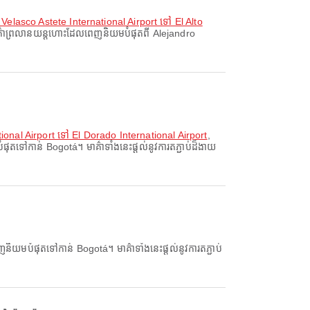
Velasco Astete International Airport ទៅ El Alto
គ៌ាព្រលានយន្តហោះដែលពេញនិយមបំផុតពី Alejandro
onal Airport ទៅ El Dorado International Airport
,
តទៅកាន់ Bogotá។ មាគ៌ាទាំងនេះផ្តល់នូវការតភ្ជាប់ដ៏ងាយ
ញនិយមបំផុតទៅកាន់ Bogotá។ មាគ៌ាទាំងនេះផ្តល់នូវការតភ្ជាប់