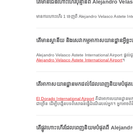
តើមានជើងហោះហើរប៉ុន្មានពី Alejandro Vel
មានការហោះហើរ 1 ចេញពី Alejandro Velasco Astete Int
តើមានស្ថានីយ និងសេវាកម្មអាកាសយានដ្ឋានអ្វ
Alejandro Velasco Astete International Airport ផ្តល់ជូន
Alejandro Velasco Astete International Airport
។
តើអាកាសយានដ្ឋានមកដល់ដែលពេញនិយមបំផុតនៅ 
El Dorado International Airport
គឺជាអាកាសយានដ្ឋានមកដល
ជាច្រើន ដើម្បីបង្កើនបទពិសោធន៍ធ្វើដំណើររបស់អ្នក។ អ្នកអាចព
តើផ្លូវហោះហើរដែលពេញនិយមបំផុតពី Alejandro