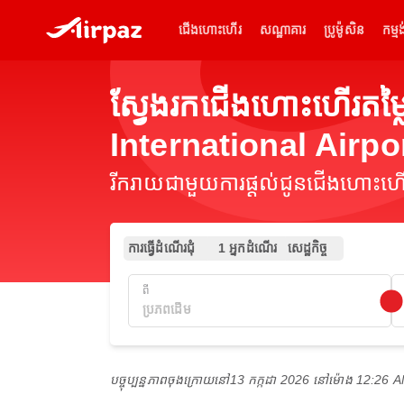
ជើងហោះហើរ
សណ្ឋាគារ
ប្រូម៉ូសិន
កម្មង
ស្វែងរកជើងហោះហើរតម្
International Airp
រីករាយជាមួយការផ្តល់ជូនជើងហោះហើរ
ការធ្វើដំណើរជុំ
1 អ្នកដំណើរ
សេដ្ឋកិច្ច
ពី
បច្ចុប្បន្នភាពចុងក្រោយនៅ
13 កក្កដា 2026 នៅ​ម៉ោង 12:26