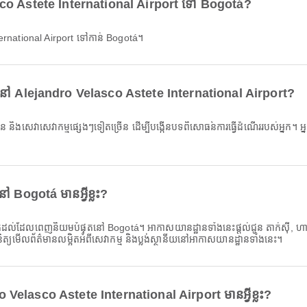
asco Astete International Airport ទៅ Bogotá?
ernational Airport ទៅកាន់ Bogotá។
ីខ្លះនៅ Alejandro Velasco Astete International Airport?
 និងសេវាសេវាកម្មផ្សេងៗទៀតច្រើន ដើម្បីបង្កើនបទពិសោធន៍ការធ្វើដំណើររបស់អ្នក។ អ្នក
Bogotá មានអ្វីខ្លះ?
់ដែលពេញនិយមបំផុតនៅ Bogotá។ អាកាសយានដ្ឋានទាំងនេះផ្តល់ជូន តាក់ស៊ី, ហាងលក់ទំន
ិនិត្យមើលព័ត៌មានលម្អិតអំពីសេវាកម្ម និងប្លង់ស្ថានីយនៅអាកាសយានដ្ឋានទាំងនេះ។
 Velasco Astete International Airport មានអ្វីខ្លះ?