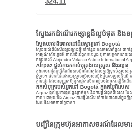
324.11
ស្វែងរកដំណើរកម្សាន្តដ៏ល្អបំផុត និ
ស្វែងយល់ពីគោលដៅដ៏អស្ចារ្យនៅ Bogotá
ស្វែងយល់ពីដំណើរផ្សងព្រេងថ្មីនៅកន្លែងទេសចរណ៍កំពូល ជាកន្លែង
អារម្មណ៍លើវប្បធម៌ ភាពរំជើបរំជួលបេះដូង ឬការសម្រាកដោយសន្តិភាពន
ឥឡូវនេះពី Alejandro Velasco Astete International A
Airpaz ផ្តល់ការកក់សំបុត្រងាយស្រួល និងរលូន
ក្នុងនាមជាដៃគូធ្វើដំណើរតាមអ៊ីនធឺណិតដែលគួរឱ្យទុកចិត្តរ
ស្រួល។ វេទិកាដែលងាយស្រួលប្រើរបស់យើងជួយសម្រួលដំណើរកា
គ្មានថ្នេរ ដែលអនុញ្ញាតឱ្យអ្នកផ្តោតលើការរៀបចំផែនការធ្វើដំ
កក់សំបុត្ររបស់អ្នកទៅ Bogotá ក្នុងតម្លៃពិសេស
Airpaz ផ្តល់នូវការផ្តល់ជូនផ្តាច់មុខ និងការផ្តល់ជូនពិសេស 
ភាព។ ជាមួយនឹង Airpaz ការធ្វើដំណើរទៅកាន់គោលដៅក្នុងក្ត
ដែលមិនអាចកាត់ថ្លៃបាន។
បញ្ជីនៃក្រុមហ៊ុនអាកាសចរណ៍ដែល