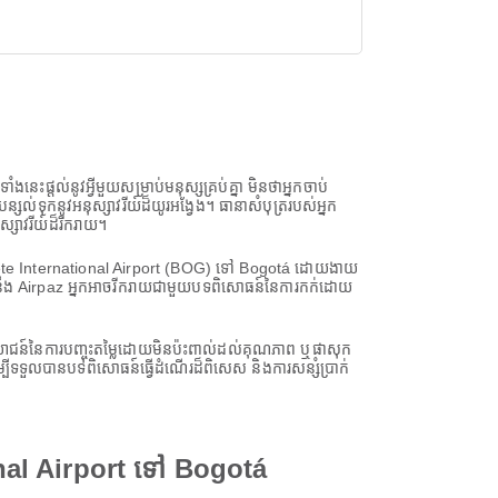
េះផ្តល់នូវអ្វីមួយសម្រាប់មនុស្សគ្រប់គ្នា មិនថាអ្នកចាប់
ល់​ទុក​នូវ​អនុស្សាវរីយ៍​ដ៏​យូរអង្វែង។ ធានាសំបុត្ររបស់អ្នក
ាវរីយ៍ដ៏រីករាយ។
o Astete International Airport (BOG) ទៅ Bogotá ដោយងាយ
ួយនឹង Airpaz អ្នកអាចរីករាយជាមួយបទពិសោធន៍នៃការកក់ដោយ
្ថប្រយោជន៍នៃការបញ្ចុះតម្លៃដោយមិនប៉ះពាល់ដល់គុណភាព ឬផាសុក
ីទទួលបានបទពិសោធន៍ធ្វើដំណើរដ៏ពិសេស និងការសន្សំប្រាក់
onal Airport ទៅ Bogotá