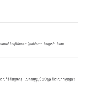
អាចពិនិត្យព័ត៌មានលម្អិតអំពីសេវា និងប្លង់តំបន់តាម
ិញរួចពន្ធ, សេវាកម្មប្តូររូបិយប័ណ្ណ និងសេវាកម្មផ្សេងៗ