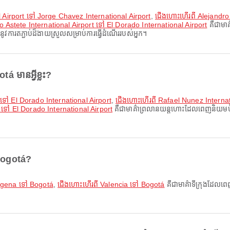
l Airport ទៅ Jorge Chavez International Airport
,
ជើងហោះហើរពី Alejandro 
 Astete International Airport ទៅ El Dorado International Airport
គឺជាមា
ូវការតភ្ជាប់ដ៏ងាយស្រួលសម្រាប់ការធ្វើដំណើររបស់អ្នក។
 មានអ្វីខ្លះ?
ទៅ El Dorado International Airport
,
ជើងហោះហើរពី Rafael Nunez Internati
 ទៅ El Dorado International Airport
គឺជាមាគ៌ាព្រលានយន្តហោះដែលពេញនិយមបំផុ
 Bogotá?
agena ទៅ Bogotá
,
ជើងហោះហើរពី Valencia ទៅ Bogotá
គឺជាមាគ៌ាទីក្រុងដែលពេ