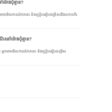
៉ោងប៉ុន្មាន?
រនៅម៉ោងប៉ុន្មាន?