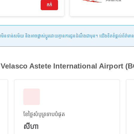
កក់
ន់សម័យ និងអាចផ្លាស់ប្តូរដោយគ្មានការជូនដំណឹងជាមុន។ យើងខិតខំផ្តល់ព័ត៌មានត្រឹមត្
o Velasco Astete International Airport 
ខែថ្លៃសំបុត្រទាបបំផុត
សីហា