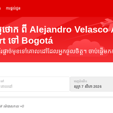
់
ការផ្តល់ជូន
លៃថោក ពី Alejandro Velasco
ort ទៅ Bogotá
ផ្តាច់មុខទៅគោលដៅដែលអ្នកចូលចិត្ត។ ចាប់ផ្តើមកក
ទៅ
ចេញដំណើរ
សុក្រ 7 សីហា 2026
 AM ម៉ោង​សកល +0