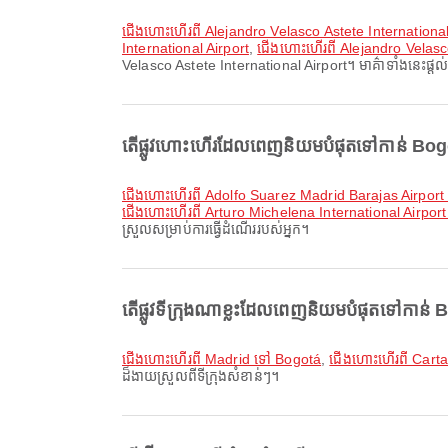
ជើងហោះហើរពី Alejandro Velasco Astete Internationa
International Airport
,
ជើងហោះហើរពី Alejandro Velasco
Velasco Astete International Airport។ មាគ៌ាទាំងនេះផ្តល់ន
តើផ្លូវហោះហើរដែលពេញនិយមបំផុតទៅកាន់ Bogotá
ជើងហោះហើរពី Adolfo Suarez Madrid Barajas Airport 
ជើងហោះហើរពី Arturo Michelena International Airport
ស្រួលសម្រាប់ការធ្វើដំណើររបស់អ្នក។
តើផ្លូវទីក្រុងណាខ្លះដែលពេញនិយមបំផុតទៅកាន់
ជើងហោះហើរពី Madrid ទៅ Bogotá
,
ជើងហោះហើរពី Cart
ដ៏ងាយស្រួលពីទីក្រុងសំខាន់ៗ។