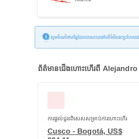
សូមចំណាំថាតម្លៃដែលបានរាយនៅលើទំព័រនេះប្រហែលជាមិនទា
ព័ត៌មានជើងហោះហើរពី Alejandr
ការផ្តល់ជូនពិសេសសម្រាប់ការហោះហើរ
Cusco - Bogotá, US$