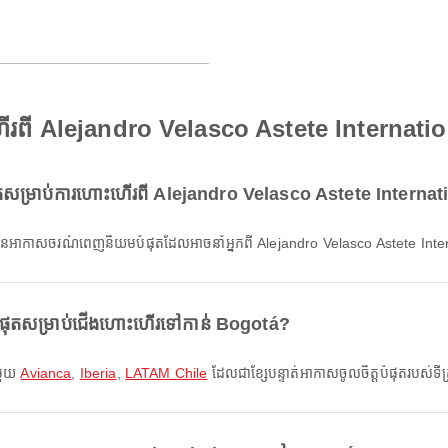
ើរពី Alejandro Velasco Astete Internati
សម្រាប់ការហោះហើរពី Alejandro Velasco Astete Internat
ហ៊ុនអាកាសចរណ៍ពេញនិយមបំផុតដែលអាចនាំអ្នកពី Alejandro Velasco Astete Inter
ំផុតសម្រាប់ជើងហោះហើរទៅកាន់ Bogotá?
ាមួយ
Avianca
,
Iberia
,
LATAM Chile
ដែលជាខ្សែបន្ទាត់អាកាសចូលចិត្តបំផុតរបស់ទីក