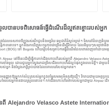
ងទទួលបានបទពិសោធន៍ធ្វើដំណើរដ៏ល្អឥតខ្ចោះរបស់អ្នក
ដែលទេសភាពទីក្រុងរស់រវើកជួបនឹងអច្ឆរិយៈធម្មជាតិដ៏ស្ងប់ស្ងាត់។ ទិសដៅដ៏ពេញនិយមទាំងន
ោះទេ។ អ្នក​នឹង​រក​ឃើញ​សកម្មភាព​ជា​ច្រើន​ដើម្បី​រីករាយ ដែល​នីមួយៗ​សន្យា​ថា​នឹង​បន្ស
irport (BOG) ទៅ Bogotá ហើយរៀបចំសម្រាប់ការធ្វើដំណើរដែលពោរពេញទៅដោយអនុស្ស
បស់អ្នក Airpaz នៅទីនេះដើម្បីធ្វើការកក់ជើងហោះហើររបស់អ្នកពី Alejandro Velasc
រទាំងមូល ដោយជួយអ្នកស្វែងរកជម្រើសជើងហោះហើរដ៏ល្អបំផុតក្នុងពេលដ៏ខ្លី។ ជាម
ណើររបស់អ្នក និងស្វែងរកអ្វីគ្រប់យ៉ាងដែលគោលដៅរបស់អ្នកមាន។
ដែលអនុញ្ញាតឱ្យអ្នកកក់សំបុត្ររបស់អ្នកក្នុងតម្លៃសមរម្យមិនគួរឱ្យជឿ។ រីករាយជាមួយអត
ីស្រមៃរបស់អ្នកមិនងាយស្រួលនោះទេ។ កក់ជើងហោះហើរថោករបស់អ្នកជាមួយ Airpaz ដើម្ប
មានពី Alejandro Velasco Astete Internati