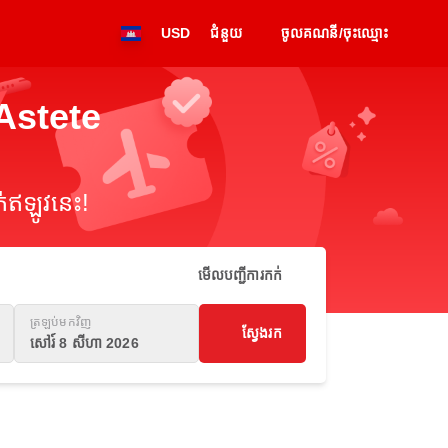
USD
ជំនួយ
ចូលគណនី/ចុះឈ្មោះ
 Astete
់ឥឡូវនេះ!
មើលបញ្ជីការកក់
ត្រឡប់មកវិញ
ស្វែងរក
សៅរ៍ 8 សីហា 2026