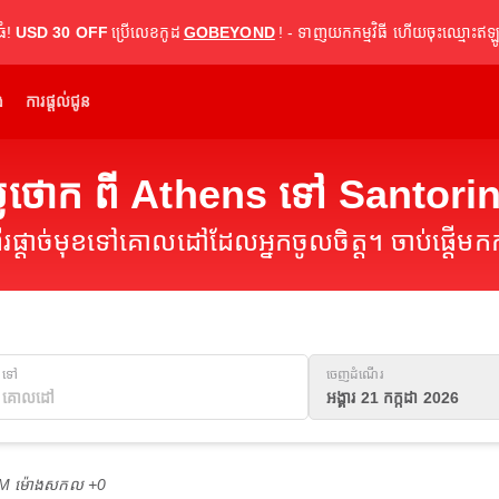
ធំ!
USD 30 OFF
ប្រើលេខកូដ
GOBEYOND
! - ទាញយកកម្មវិធី ហើយចុះឈ្មោះឥឡូ
់
ការផ្តល់ជូន
លៃថោក ពី Athens ទៅ Santorin
ផ្តាច់មុខទៅគោលដៅដែលអ្នកចូលចិត្ត។ ចាប់ផ្តើមកក
ទៅ
ចេញដំណើរ
អង្គារ 21 កក្កដា 2026
 PM ម៉ោង​សកល +0