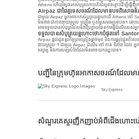
Athens ហើយស្វែងរកសំបុត្រហោះហើរដ៏ល្អឥតខ្ចោះដើម្បីធ្វើឱ្យក
Airpaz ជាដៃគូទេសចរណ៍ដែលមានបទពិសោធន៍រប
ជាមួយ Airpaz អ្នកអាចកក់សំបុត្រយន្តហោះពី Athens ទៅ Santor
មិនថាវាជាភាពងាយស្រួល ល្បឿន ឬតម្លៃសមរម្យនោះទេ។ នោះហើយ
អាចទទួលបានសំបុត្រដែលនឹងប្រែក្លាយផែនការធ្វើដំណើររបស់អ្ន
ទទួលបានសំបុត្រយន្តហោះថោកបំផុតទៅ Santor
Airpaz ផ្តល់ជូននូវកិច្ចព្រមព្រៀងផ្តាច់មុខ និងការផ្តល់ជូន
ងាយស្រួល ។ ជាមួយ Airpaz ដំណើរ ទៅ កាន់ ទីតាំង ដែល អ្នក
អស្ចារ្យ និងការសន្សំសំចៃដែលមិនអាចយកឈ្នះបាន។
បញ្ជីនៃក្រុមហ៊ុនអាកាសចរណ៍ដែលម
Sky Express
សំណួរគេសួរញឹកញាប់អំពីជើងហោះហ