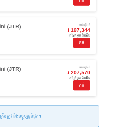
កក់
ចាប់ផ្ដើមពី
ini (JTR)
៛ 197,344
តម្លៃ/ អ្នកដំណើរ
កក់
ចាប់ផ្ដើមពី
ini (JTR)
៛ 207,570
តម្លៃ/ អ្នកដំណើរ
កក់
រូវ និងបច្ចុប្បន្នបំផុត។