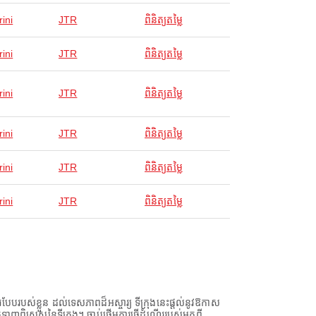
ini
JTR
ពិនិត្យតម្លៃ
ini
JTR
ពិនិត្យតម្លៃ
ini
JTR
ពិនិត្យតម្លៃ
ini
JTR
ពិនិត្យតម្លៃ
ini
JTR
ពិនិត្យតម្លៃ
ini
JTR
ពិនិត្យតម្លៃ
ែបរបស់ខ្លួន ដល់ទេសភាពដ៏អស្ចារ្យ ទីក្រុងនេះផ្តល់នូវឱកាស
ទាក់ទាញពិសេសនៃទីក្រុង។ ចាប់ផ្តើមការធ្វើដំណើររបស់អ្នកពី