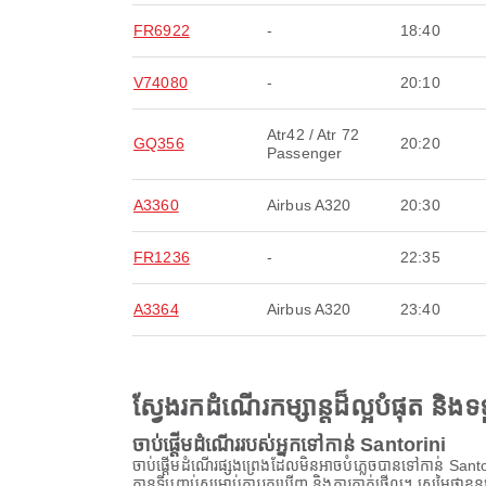
FR6922
-
18:40
V74080
-
20:10
Atr42 / Atr 72
GQ356
20:20
Passenger
A3360
Airbus A320
20:30
FR1236
-
22:35
A3364
Airbus A320
23:40
ស្វែងរកដំណើរកម្សាន្តដ៏ល្អបំផុត និ
ចាប់ផ្តើមដំណើររបស់អ្នកទៅកាន់ Santorini
ចាប់ផ្តើមដំណើរផ្សងព្រេងដែលមិនអាចបំភ្លេចបានទៅកាន់ Santori
គ្មានទីបញ្ចប់សម្រាប់ការរកឃើញ និងការភ្ញាក់ផ្អើល។ ស្រមៃថាខ្លួន