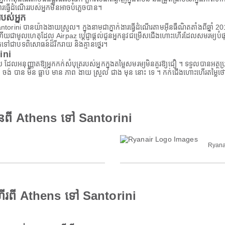
ារធ្វើដំណើររបស់អ្នកមិនអាចបំភ្លេចបាន។
ស់អ្នក
ini បានយ៉ាងងាយស្រួល។ ក្នុងនាមជាភ្នាក់ងារធ្វើដំណើរតាមអ៊ីនធឺណិតតាំងពីឆ្នាំ 2011
ជាមូលហេតុដែល Airpaz ប្តេជ្ញាផ្តល់ជូនអ្នកនូវជម្រើសជើងហោះហើរដែលសមរម្យបំផុត 
កទៅជាបទពិសោធន៍ដ៏រីករាយ និងគ្មានថ្នេរ។
ini
ពិសេស ដែលអនុញ្ញាតឱ្យអ្នកកក់សំបុត្ររបស់អ្នកក្នុងតម្លៃសមរម្យមិនគួរឱ្យជឿ ។ ទទួលបា
 ចង់ បាន មិន ធ្លាប់ មាន ភាព ងាយ ស្រួល ជាង មុន នោះ ទេ ។ កក់ជើងហោះហើរតម្លៃថ
ានពី Athens ទៅ Santorini
Ryana
ើរពី Athens ទៅ Santorini