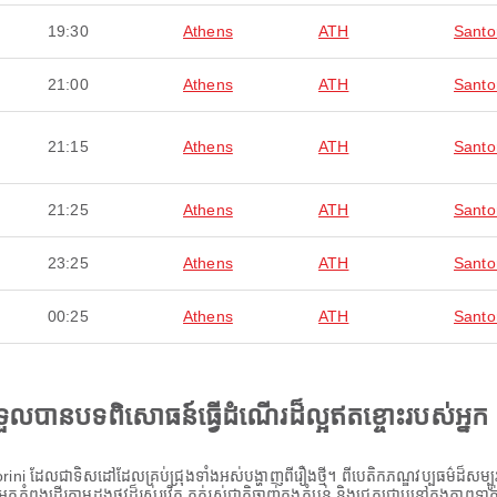
19:30
Athens
ATH
Santor
21:00
Athens
ATH
Santor
21:15
Athens
ATH
Santor
21:25
Athens
ATH
Santor
23:25
Athens
ATH
Santor
00:25
Athens
ATH
Santor
ងទទួលបានបទពិសោធន៍ធ្វើដំណើរដ៏ល្អឥតខ្ចោះរបស់អ្នក
ni ដែលជាទិសដៅដែលគ្រប់ជ្រុងទាំងអស់បង្ហាញពីរឿងថ្មី។ ពីបេតិកភណ្ឌវប្បធម៌ដ៏សម្បូរប
អ្នកកំពុងដើរតាមដងផ្លូវដ៏រស់រវើក ភ្លក់រស់ជាតិឆ្ងាញ់ក្នុងតំបន់ និងជ្រួតជ្រាបនៅក្នុងភាព