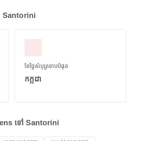
 Santorini
ខែថ្លៃសំបុត្រទាបបំផុត
កក្កដា
hens ទៅ Santorini