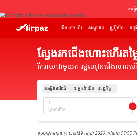
សន្សំ
ជើងហោះហើរ
សណ្ឋាគារ
ប្រូម៉ូសិន
កម្មង
ស្វែងរកជើងហោះហើរតម្
រីករាយជាមួយការផ្តល់ជូនជើងហោះហើរ
ការធ្វើដំណើរជុំ
1 អ្នកដំណើរ
សេដ្ឋកិច្ច
ពី
បច្ចុប្បន្នភាពចុងក្រោយនៅ
19 កក្កដា 2026 នៅ​ម៉ោង 05:55