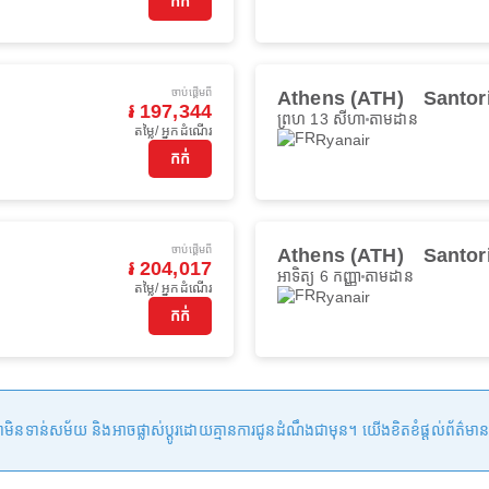
កក់
ចាប់ផ្ដើមពី
Athens (ATH)
Santor
៛ 197,344
ព្រហ 13 សីហា
តាមដាន
តម្លៃ/ អ្នកដំណើរ
Ryanair
កក់
ចាប់ផ្ដើមពី
Athens (ATH)
Santor
៛ 204,017
អាទិត្យ 6 កញ្ញា
តាមដាន
តម្លៃ/ អ្នកដំណើរ
Ryanair
កក់
ន់សម័យ និងអាចផ្លាស់ប្តូរដោយគ្មានការជូនដំណឹងជាមុន។ យើងខិតខំផ្តល់ព័ត៌មានត្រឹមត្