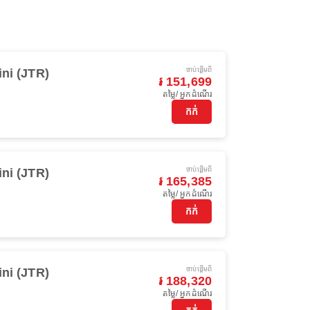
ចាប់ផ្ដើមពី
ini (JTR)
៛ 151,699
តម្លៃ/ អ្នកដំណើរ
កក់
ចាប់ផ្ដើមពី
ini (JTR)
៛ 165,385
តម្លៃ/ អ្នកដំណើរ
កក់
ចាប់ផ្ដើមពី
ini (JTR)
៛ 188,320
តម្លៃ/ អ្នកដំណើរ