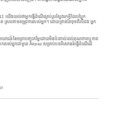
 យើងយល់ថាអ្នកធ្វើដំណើរគ្រប់រូបស្វែងរកអ្វីដែលប្លែក
ស្របតាមតម្រូវការរបស់អ្នក។ ដោយគ្រាន់តែចុចពីរបីដង អ្នក
នអត្ថប្រយោជន៍នៃអត្រាបញ្ចុះតម្លៃដោយមិនប៉ះពាល់ដល់គុណភាពឬភាព
ោករបស់អ្នកជាមួយ Airpaz សម្រាប់បទពិសោធន៍ធ្វើដំណើរដ៏
ir