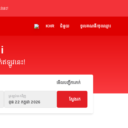
វនេះ!
KHR
ជំនួយ
ចូលគណនី/ចុះឈ្មោះ
i
់ឥឡូវនេះ!
មើលបញ្ជីការកក់
ត្រឡប់មកវិញ
ស្វែងរក
ពុធ 22 កក្កដា 2026