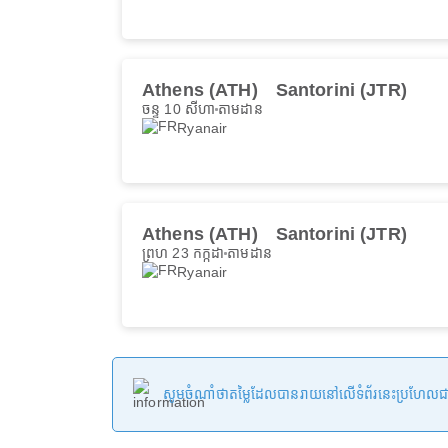
Athens (ATH)
Santorini (JTR)
ចន្ទ 10 សីហា
តាមដាន
Ryanair
Athens (ATH)
Santorini (JTR)
ព្រហ 23 កក្កដា
តាមដាន
Ryanair
សូមចំណាំថាតម្លៃដែលបានរាយនៅលើទំព័រនេះប្រហែលជាមិនទា