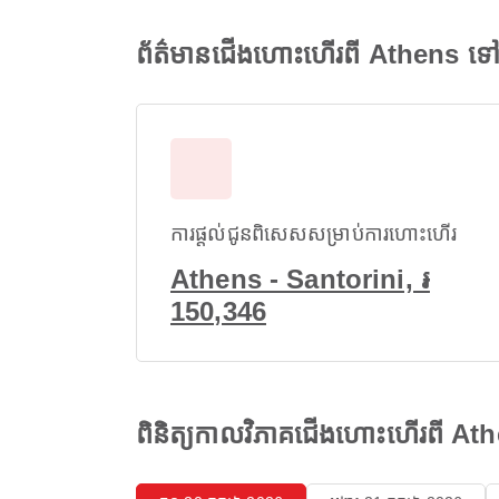
ព័ត៌មានជើងហោះហើរពី Athens ទៅ
ការផ្តល់ជូនពិសេសសម្រាប់ការហោះហើរ
Athens - Santorini, ៛
150,346
ពិនិត្យកាលវិភាគជើងហោះហើរពី At