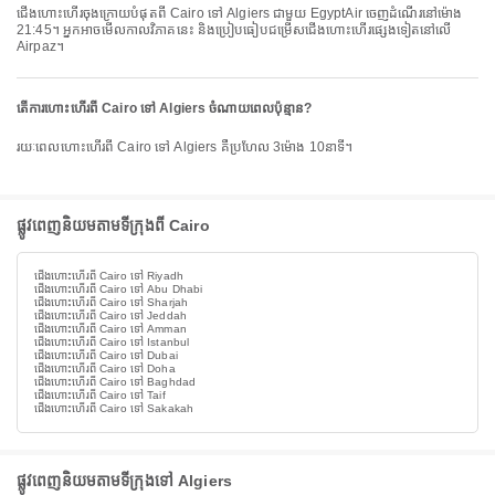
ជើងហោះហើរចុងក្រោយបំផុតពី Cairo ទៅ Algiers ជាមួយ EgyptAir ចេញដំណើរនៅម៉ោង
21:45។ អ្នកអាចមើលកាលវិភាគនេះ និងប្រៀបធៀបជម្រើសជើងហោះហើរផ្សេងទៀតនៅលើ
Airpaz។
តើការហោះហើរពី Cairo ទៅ Algiers ចំណាយពេលប៉ុន្មាន?
រយៈពេលហោះហើរពី Cairo ទៅ Algiers គឺប្រហែល 3ម៉ោង 10នាទី។
ផ្លូវពេញនិយមតាមទីក្រុងពី Cairo
ជើងហោះហើរពី Cairo ទៅ Riyadh
ជើងហោះហើរពី Cairo ទៅ Abu Dhabi
ជើងហោះហើរពី Cairo ទៅ Sharjah
ជើងហោះហើរពី Cairo ទៅ Jeddah
ជើងហោះហើរពី Cairo ទៅ Amman
ជើងហោះហើរពី Cairo ទៅ Istanbul
ជើងហោះហើរពី Cairo ទៅ Dubai
ជើងហោះហើរពី Cairo ទៅ Doha
ជើងហោះហើរពី Cairo ទៅ Baghdad
ជើងហោះហើរពី Cairo ទៅ Taif
ជើងហោះហើរពី Cairo ទៅ Sakakah
ផ្លូវពេញនិយមតាមទីក្រុងទៅ Algiers