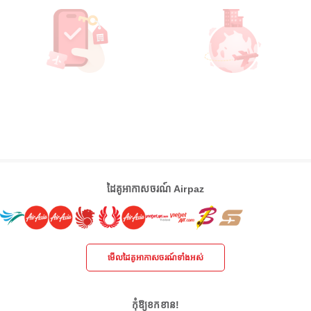
ដៃគូអាកាសចរណ៍ Airpaz
មើលដៃគូអាកាសចរណ៍ទាំងអស់
កុំឱ្យខកខាន!