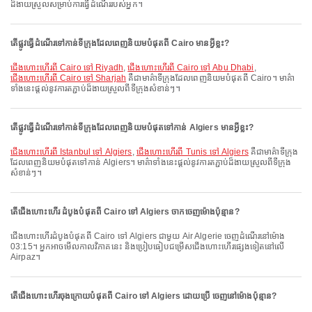
ដ៏ងាយស្រួលសម្រាប់ការធ្វើដំណើររបស់អ្នក។
តើផ្លូវធ្វើដំណើរទៅកាន់ទីក្រុងដែលពេញនិយមបំផុតពី Cairo មានអ្វីខ្លះ?
ជើងហោះហើរពី Cairo ទៅ Riyadh
,
ជើងហោះហើរពី Cairo ទៅ Abu Dhabi
,
ជើងហោះហើរពី Cairo ទៅ Sharjah
គឺជាមាគ៌ាទីក្រុងដែលពេញនិយមបំផុតពី Cairo។ មាគ៌ា
ទាំងនេះផ្តល់នូវការតភ្ជាប់ដ៏ងាយស្រួលពីទីក្រុងសំខាន់ៗ។
តើផ្លូវធ្វើដំណើរទៅកាន់ទីក្រុងដែលពេញនិយមបំផុតទៅកាន់ Algiers មានអ្វីខ្លះ?
ជើងហោះហើរពី Istanbul ទៅ Algiers
,
ជើងហោះហើរពី Tunis ទៅ Algiers
គឺជាមាគ៌ាទីក្រុង
ដែលពេញនិយមបំផុតទៅកាន់ Algiers។ មាគ៌ាទាំងនេះផ្តល់នូវការតភ្ជាប់ដ៏ងាយស្រួលពីទីក្រុង
សំខាន់ៗ។
តើជើងហោះហើរ ដំបូងបំផុតពី Cairo ទៅ Algiers ចាកចេញម៉ោងប៉ុន្មាន?
ជើងហោះហើរដំបូងបំផុតពី Cairo ទៅ Algiers ជាមួយ Air Algerie ចេញដំណើរនៅម៉ោង
03:15។ អ្នកអាចមើលកាលវិភាគនេះ និងប្រៀបធៀបជម្រើសជើងហោះហើរផ្សេងទៀតនៅលើ
Airpaz។
តើជើងហោះហើរចុងក្រោយបំផុតពី Cairo ទៅ Algiers ដោយប្រើ ចេញនៅម៉ោងប៉ុន្មាន?