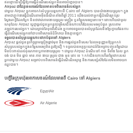
ឥតខ្ចោះដើម្បីធ្វើឱ្យការធ្វើដំណើររបស់អ្នកមិនអាចបំភ្លេចបាន។
Airpaz ជាដៃគូទេសចរណ៍ដែលមានបទពិសោធន៍របស់អ្នក
ជាមួយ Airpaz អ្នកអាចកក់សំបុត្រយន្តហោះពី Cairo ទៅ Algiers បានយ៉ាងងាយស្រួល។ ក្នុង
នាមជាភ្នាក់ងារធ្វើដំណើរតាមអ៊ីនធឺណិតតាំងពីឆ្នាំ 2011 យើងយល់ថាអ្នកធ្វើដំណើរគ្រប់រូប
ស្វែងរកអ្វីដែលប្លែក មិនថាវាជាភាពងាយស្រួល ល្បឿន ឬតម្លៃសមរម្យនោះទេ។ នោះហើយជាមូល
ហេតុដែល Airpaz ប្តេជ្ញាផ្តល់ជូនអ្នកនូវជម្រើសជើងហោះហើរដែលសមរម្យបំផុត ស្របតាម
តម្រូវការរបស់អ្នក។ ដោយគ្រាន់តែចុចពីរបីដង អ្នកអាចទទួលបានសំបុត្រដែលនឹងប្រែក្លាយផែនការ
ធ្វើដំណើររបស់អ្នកទៅជាបទពិសោធន៍ដ៏រីករាយ និងគ្មានថ្នេរ។
ទទួលបានសំបុត្រយន្តហោះថោកបំផុតទៅ Algiers
Airpaz ផ្តល់ជូននូវកិច្ចព្រមព្រៀងផ្តាច់មុខ និងការផ្តល់ជូនពិសេស ដែលអនុញ្ញាតឱ្យអ្នកកក់
សំបុត្ររបស់អ្នកក្នុងតម្លៃសមរម្យមិនគួរឱ្យជឿ ។ ទទួលបានអត្ថប្រយោជន៍នៃអត្រាបញ្ចុះតម្លៃដោយ
មិនប៉ះពាល់ដល់គុណភាពឬភាពងាយស្រួល ។ ជាមួយ Airpaz ដំណើរ ទៅ កាន់ ទីតាំង ដែល អ្នក
ចង់ បាន មិន ធ្លាប់ មាន ភាព ងាយ ស្រួល ជាង មុន នោះ ទេ ។ កក់ជើងហោះហើរតម្លៃថោករបស់
អ្នកជាមួយ Airpaz សម្រាប់បទពិសោធន៍ធ្វើដំណើរដ៏អស្ចារ្យ និងការសន្សំសំចៃដែលមិនអាចយក
ឈ្នះបាន។
បញ្ជីនៃក្រុមហ៊ុនអាកាសចរណ៍ដែលមានពី Cairo ទៅ Algiers
EgyptAir
Air Algerie