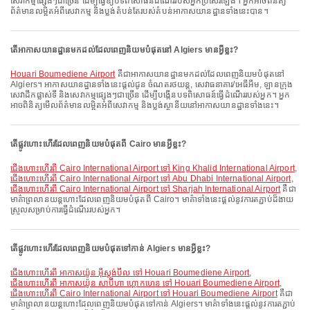
សេវាកម្មផ្សេងៗជាច្រើន ដើម្បីធ្វើឱ្យបទពិសោធន៍ដំណើររបស់អ្នកប្រសើរឡើង។ អ្នកអាចពិនិត្យ
ព័ត៌មានលម្អិតអំពីសេវាកម្ម និងប្លង់តំបន់តែរបស់តំបន់អាកាសយានដ្ឋានទាំងនេះបាន។
តើអាកាសយានដ្ឋានមកដល់ដែលពេញនិយមបំផុតនៅ Algiers មានអ្វីខ្លះ?
Houari Boumediene Airport
គឺជាអាកាសយានដ្ឋានមកដល់ដែលពេញនិយមបំផុតនៅ
Algiers។ អាកាសយានដ្ឋានទាំងនេះផ្តល់ជូន ចំណតរថយន្ត, សេវាធនាគារ/អេធីអឹម, ឡានក្រុង
សេវាដឹកផ្លាស់ទី និងសេវាកម្មផ្សេងៗជាច្រើន ដើម្បីបង្កើនបទពិសោធន៍ធ្វើដំណើររបស់អ្នក។ អ្នក
អាចពិនិត្យមើលព័ត៌មានលម្អិតអំពីសេវាកម្ម និងប្លង់ស្ថានីយនៅអាកាសយានដ្ឋានទាំងនេះ។
តើផ្លូវហោះហើរដែលពេញនិយមបំផុតពី Cairo មានអ្វីខ្លះ?
ជើងហោះហើរពី Cairo International Airport ទៅ King Khalid International Airport
,
ជើងហោះហើរពី Cairo International Airport ទៅ Abu Dhabi International Airport
,
ជើងហោះហើរពី Cairo International Airport ទៅ Sharjah International Airport
គឺជា
មាគ៌ាព្រលានយន្តហោះដែលពេញនិយមបំផុតពី Cairo។ មាគ៌ាទាំងនេះផ្តល់នូវការតភ្ជាប់ដ៏ងាយ
ស្រួលសម្រាប់ការធ្វើដំណើររបស់អ្នក។
តើផ្លូវហោះហើរដែលពេញនិយមបំផុតទៅកាន់ Algiers មានអ្វីខ្លះ?
ជើងហោះហើរពី អាកាសយ៉ូន អ៊ីស្តង់ប៊ឺល ទៅ Houari Boumediene Airport
,
ជើងហោះហើរពី អាកាសយ៉ូន សាប៊ីហា ហ្គោកហេន ទៅ Houari Boumediene Airport
,
ជើងហោះហើរពី Cairo International Airport ទៅ Houari Boumediene Airport
គឺជា
មាគ៌ាព្រលានយន្តហោះដែលពេញនិយមបំផុតទៅកាន់ Algiers។ មាគ៌ាទាំងនេះផ្តល់នូវការតភ្ជាប់