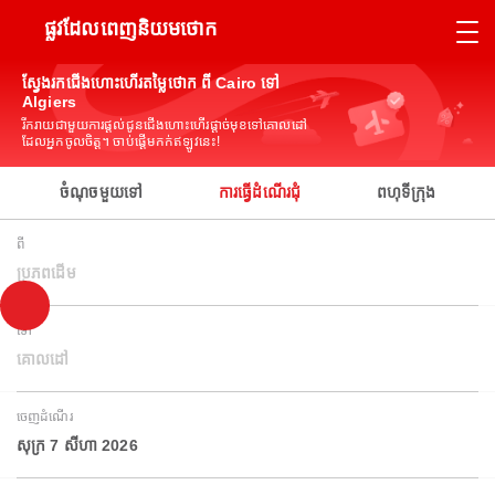
ផ្លូវដែលពេញនិយមថោក
ស្វែងរកជើងហោះហើរតម្លៃថោក ពី Cairo ទៅ
Algiers
រីករាយជាមួយការផ្តល់ជូនជើងហោះហើរផ្តាច់មុខទៅគោលដៅ
ដែលអ្នកចូលចិត្ត។ ចាប់ផ្តើមកក់ឥឡូវនេះ!
ចំណុចមួយទៅ
ការធ្វើដំណើរជុំ
ពហុទីក្រុង
ពី
ប្រភពដើម
ទៅ
គោលដៅ
ចេញដំណើរ
សុក្រ 7 សីហា 2026