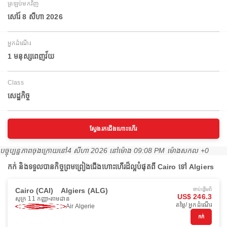
ត្រឡប់មកវិញ
សៅរ៍ 8 សីហា 2026
អ្នកដំណើរ
1 មនុស្សពេញវ័យ
Class
សេដ្ឋកិច្ច
ស្វែងរកជើងហោះហើរ
បច្ចុប្បន្នភាពចុងក្រោយនៅ
4 សីហា 2026 នៅ​ម៉ោង 09:08 PM ម៉ោង​សកល +0
កក់ និងទទួលបានកិច្ចព្រមព្រៀងជើងហោះហើរដ៏ល្អបំផុតពី Cairo ទៅ Algiers
Cairo (CAI)
Algiers (ALG)
ចាប់ផ្ដើមពី
US$ 246.3
សុក្រ 11 កញ្ញា
តាមដាន
តម្លៃ/ អ្នកដំណើរ
Air Algerie
កក់