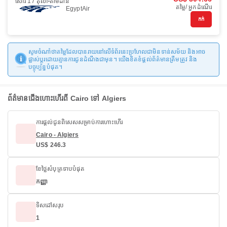
សៅរ៍ 17 តុលា
តាមដាន
តម្លៃ/ អ្នកដំណើរ
EgyptAir
កក់
សូមចំណាំថាតម្លៃដែលបានរាយនៅលើទំព័រនេះប្រហែលជាមិនទាន់សម័យ និងអាច
ផ្លាស់ប្តូរដោយគ្មានការជូនដំណឹងជាមុន។ យើងខិតខំផ្តល់ព័ត៌មានត្រឹមត្រូវ និង
បច្ចុប្បន្នបំផុត។
ព័ត៌មានជើងហោះហើរពី Cairo ទៅ Algiers
ការផ្តល់ជូនពិសេសសម្រាប់ការហោះហើរ
Cairo - Algiers
US$ 246.3
ខែថ្លៃសំបុត្រទាបបំផុត
កញ្ញា
ទិសដៅសរុប
1