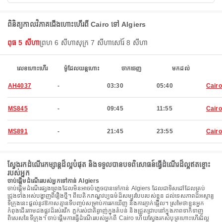
ពិនិត្យកាលវិភាគជើងហោះហើរពី Cairo ទៅ Algiers
ពុធ 5 សីហា
ព្រហ 6 សីហា
សុក្រ 7 សីហា
សៅរ៍ 8 សីហា
លេខហោះហើរ
ម៉ូដែលយន្តហោះ
ចាកចេញ
មកដល់
AH4037
-
03:30
05:40
Cairo
MS845
-
09:45
11:55
Cairo
MS891
-
21:45
23:55
Cairo
ស្វែងរកដំណើរកម្សាន្តដ៏ល្អបំផុត និងទទួលបានបទពិសោធន៍ធ្វើដំណើរដ៏ល្អឥតខ្ចោះ
របស់អ្នក
ចាប់ផ្តើមដំណើររបស់អ្នកទៅកាន់ Algiers
ចាប់ផ្តើមដំណើរផ្សងព្រេងដែលមិនអាចបំភ្លេចបានទៅកាន់ Algiers ដែលជាទិសដៅដែលគ្រប់
ជ្រុងទាំងអស់បង្ហាញពីរឿងថ្មី។ ពីបេតិកភណ្ឌវប្បធម៌ដ៏សម្បូរបែបរបស់ខ្លួន ដល់ទេសភាពដ៏អស្ចារ្យ
ទីក្រុងនេះផ្តល់នូវឱកាសគ្មានទីបញ្ចប់សម្រាប់ការរកឃើញ និងការភ្ញាក់ផ្អើល។ ស្រមៃថាខ្លួនអ្នក
កំពុងដើរតាមដងផ្លូវដ៏រស់រវើក ភ្លក់រស់ជាតិឆ្ងាញ់ក្នុងតំបន់ និងជ្រួតជ្រាបនៅក្នុងភាពទាក់ទាញ
ពិសេសនៃទីក្រុង។ ចាប់ផ្តើមការធ្វើដំណើររបស់អ្នកពី Cairo ហើយស្វែងរកសំបុត្រហោះហើរដ៏ល្អ