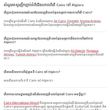
សំណួរគេសួរញឹកញាប់អំពីជើងហោះហើរពី Cairo ទៅ Algiers
តើក្រុមហ៊ុនអាកាសចរណ៍ណាដែលពេញនិយមបំផុតសម្រាប់ការហោះហើរពី Cairo?
ភាគច្រើនអ្នកដំណើរពី Cairo ដំណើរការដោយ
Air Cairo
,
EgyptAir
,
Nesma Airlines
ដែលជាក្រុមហ៊ុនអាកាសចរណ៍ពេញនិយមបំផុតសម្រាប់ការធ្វើដំណើរចេញពីទីក្រុងនេះ។
តើក្រុមហ៊ុនអាកាសចរណ៍ណាខ្លះដែលពេញនិយមបំផុតសម្រាប់ជើងហោះហើរទៅកាន់
Algiers?
ភាគច្រើនអ្នកធ្វើដំណើរទៅ Algiers ជ្រើសរើសធ្វើដំណើរជាមួយ
Air Algerie
,
Pegasus
Airlines
,
Turkish Airlines
ដែលជាក្រុមហ៊ុនអាកាសចរណ៍ពេញនិយមបំផុតសម្រាប់ទិសដៅ
នេះ។
តើមានជើងហោះហើរប៉ុន្មានពី Cairo ទៅ Algiers?
មានជើងហោះហើរ 4 ពី Cairo ទៅ Algiers។
តើអាកាសយានដ្ឋានចេញដំណើរដែលពេញនិយមបំផុតនៅ Cairo មានអ្វីខ្លះ?
Cairo International Airport
គឺជាព្រលានយន្តហោះចេញដំណើរដែលពេញនិយមបំផុតនៅ
Cairo។ ព្រលានយន្តហោះទាំងនេះផ្តល់ ឡានក្រុងសេវាដឹកផ្លាស់ទី, តំបន់ជក់បារី, តំបន់រង់ចាំ និង