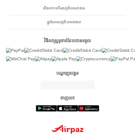
ជើងហោះហើរពេញនិយមជាងគេ
ផ្លូវដែលពេញនិយមជាងគេ
វិធីសាស្ត្រទូទាត់ដែលបានទទួល
បណ្តាញសង្គម
ទាញយក