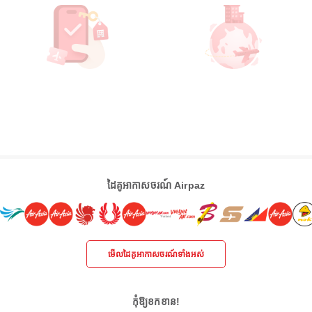
ដៃគូអាកាសចរណ៍ Airpaz
មើលដៃគូអាកាសចរណ៍ទាំងអស់
កុំឱ្យខកខាន!