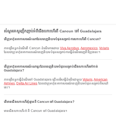
សំណួរគេសួរញឹកញាប់អំពីជើងហោះហើរពី Cancun ទៅ Guadalajara
តើក្រុមហ៊ុនអាកាសចរណ៍ណាដែលពេញនិយមបំផុតសម្រាប់ការហោះហើរពី Cancun?
ភាគច្រើនអ្នកដំណើរពី Cancun ដំណើរការដោយ
Viva Aerobus
,
Aeromexico
,
Volaris
ដែលជាក្រុមហ៊ុនអាកាសចរណ៍ពេញនិយមបំផុតសម្រាប់ការធ្វើដំណើរចេញពីទីក្រុងនេះ។
តើក្រុមហ៊ុនអាកាសចរណ៍ណាខ្លះដែលពេញនិយមបំផុតសម្រាប់ជើងហោះហើរទៅកាន់
Guadalajara?
ភាគច្រើនអ្នកធ្វើដំណើរទៅ Guadalajara ជ្រើសរើសធ្វើដំណើរជាមួយ
Volaris
,
American
Airlines
,
Delta Air Lines
ដែលជាក្រុមហ៊ុនអាកាសចរណ៍ពេញនិយមបំផុតសម្រាប់ទិសដៅ
នេះ។
តើមានជើងហោះហើរប៉ុន្មានពី Cancun ទៅ Guadalajara?
មានជើងហោះហើរ 8 ពី Cancun ទៅ Guadalajara។