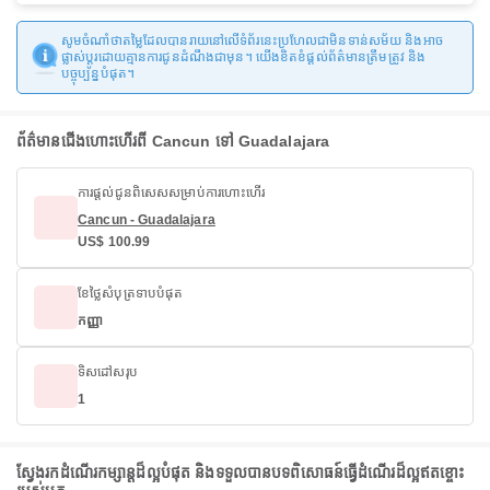
សូមចំណាំថាតម្លៃដែលបានរាយនៅលើទំព័រនេះប្រហែលជាមិនទាន់សម័យ និងអាច
ផ្លាស់ប្តូរដោយគ្មានការជូនដំណឹងជាមុន។ យើងខិតខំផ្តល់ព័ត៌មានត្រឹមត្រូវ និង
បច្ចុប្បន្នបំផុត។
ព័ត៌មានជើងហោះហើរពី Cancun ទៅ Guadalajara
ការផ្តល់ជូនពិសេសសម្រាប់ការហោះហើរ
Cancun - Guadalajara
US$ 100.99
ខែថ្លៃសំបុត្រទាបបំផុត
កញ្ញា
ទិសដៅសរុប
1
ស្វែងរកដំណើរកម្សាន្តដ៏ល្អបំផុត និងទទួលបានបទពិសោធន៍ធ្វើដំណើរដ៏ល្អឥតខ្ចោះ