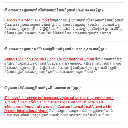
តើអាកាសយានដ្ឋានចេញដំណើរដែលពេញនិយមបំផុតនៅ Cancun មានអ្វីខ្លះ?
Cancun International Airport
គឺជាព្រលានយន្តហោះចេញដំណើរដែលពេញនិយមបំផុតនៅ
Cancun។ ព្រលានយន្តហោះទាំងនេះផ្តល់ ហាងលក់ទំនិញរួចពន្ធ, តំបន់រង់ចាំ, ចំណតរថយន្ត
និងសេវាកម្មផ្សេងៗជាច្រើន ដើម្បីធ្វើឱ្យបទពិសោធន៍ដំណើររបស់អ្នកប្រសើរឡើង។ អ្នកអាចពិនិត្យ
ព័ត៌មានលម្អិតអំពីសេវាកម្ម និងប្លង់តំបន់តែរបស់តំបន់អាកាសយានដ្ឋានទាំងនេះបាន។
តើអាកាសយានដ្ឋានមកដល់ដែលពេញនិយមបំផុតនៅ Guadalajara មានអ្វីខ្លះ?
Miguel Hidalgo y Costilla Guadajara International Airport
គឺជាអាកាសយានដ្ឋាន
មកដល់ដែលពេញនិយមបំផុតនៅ Guadalajara។ អាកាសយានដ្ឋានទាំងនេះផ្តល់ជូន តាក់ស៊ី
និងសេវាកម្មផ្សេងៗជាច្រើន ដើម្បីបង្កើនបទពិសោធន៍ធ្វើដំណើររបស់អ្នក។ អ្នកអាចពិនិត្យមើល
ព័ត៌មានលម្អិតអំពីសេវាកម្ម និងប្លង់ស្ថានីយនៅអាកាសយានដ្ឋានទាំងនេះ។
តើផ្លូវហោះហើរដែលពេញនិយមបំផុតពី Cancun មានអ្វីខ្លះ?
ជើងហោះហើរពី Cancun International Airport ទៅ Mexico City International
Airport
,
ជើងហោះហើរពី Cancun International Airport ទៅ Jose Marti
International Airport
,
ជើងហោះហើរពី Cancun International Airport ទៅ El
Dorado International Airport
គឺជាមាគ៌ាព្រលានយន្តហោះដែលពេញនិយមបំផុតពី
Cancun។ មាគ៌ាទាំងនេះផ្តល់នូវការតភ្ជាប់ដ៏ងាយស្រួលសម្រាប់ការធ្វើដំណើររបស់អ្នក។