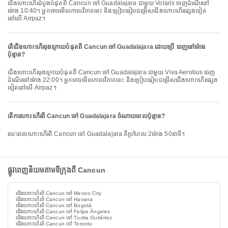
ជើងហោះហើរដំបូងបំផុតពី Cancun ទៅ Guadalajara ជាមួយ Volaris ចេញដំណើរនៅ
ម៉ោង 10:40។ អ្នកអាចមើលកាលវិភាគនេះ និងប្រៀបធៀបជម្រើសជើងហោះហើរផ្សេងទៀត
នៅលើ Airpaz។
តើជើងហោះហើរចុងក្រោយបំផុតពី Cancun ទៅ Guadalajara ដោយប្រើ ចេញនៅម៉ោង
ប៉ុន្មាន?
ជើងហោះហើរចុងក្រោយបំផុតពី Cancun ទៅ Guadalajara ជាមួយ Viva Aerobus ចេញ
ដំណើរនៅម៉ោង 22:00។ អ្នកអាចមើលកាលវិភាគនេះ និងប្រៀបធៀបជម្រើសជើងហោះហើរផ្សេង
ទៀតនៅលើ Airpaz។
តើការហោះហើរពី Cancun ទៅ Guadalajara ចំណាយពេលប៉ុន្មាន?
រយៈពេលហោះហើរពី Cancun ទៅ Guadalajara គឺប្រហែល 2ម៉ោង 50នាទី។
ផ្លូវពេញនិយមតាមទីក្រុងពី Cancun
ជើងហោះហើរពី Cancun ទៅ Mexico City
ជើងហោះហើរពី Cancun ទៅ Havana
ជើងហោះហើរពី Cancun ទៅ Bogotá
ជើងហោះហើរពី Cancun ទៅ Felipe Ángeles
ជើងហោះហើរពី Cancun ទៅ Tuxtla Gutiérrez
ជើងហោះហើរពី Cancun ទៅ Toronto