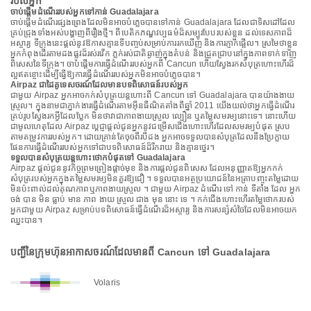
របស់អ្នក
ចាប់ផ្តើមដំណើររបស់អ្នកទៅកាន់ Guadalajara
ចាប់ផ្តើមដំណើរផ្សងព្រេងដែលមិនអាចបំភ្លេចបានទៅកាន់ Guadalajara ដែលជាទិសដៅដែល
គ្រប់ជ្រុងទាំងអស់បង្ហាញពីរឿងថ្មី។ ពីបេតិកភណ្ឌវប្បធម៌ដ៏សម្បូរបែបរបស់ខ្លួន ដល់ទេសភាពដ៏
អស្ចារ្យ ទីក្រុងនេះផ្តល់នូវឱកាសគ្មានទីបញ្ចប់សម្រាប់ការរកឃើញ និងការភ្ញាក់ផ្អើល។ ស្រមៃថាខ្លួន
អ្នកកំពុងដើរតាមដងផ្លូវដ៏រស់រវើក ភ្លក់រស់ជាតិឆ្ងាញ់ក្នុងតំបន់ និងជ្រួតជ្រាបនៅក្នុងភាពទាក់ទាញ
ពិសេសនៃទីក្រុង។ ចាប់ផ្តើមការធ្វើដំណើររបស់អ្នកពី Cancun ហើយស្វែងរកសំបុត្រហោះហើរដ៏
ល្អឥតខ្ចោះដើម្បីធ្វើឱ្យការធ្វើដំណើររបស់អ្នកមិនអាចបំភ្លេចបាន។
Airpaz ជាដៃគូទេសចរណ៍ដែលមានបទពិសោធន៍របស់អ្នក
ជាមួយ Airpaz អ្នកអាចកក់សំបុត្រយន្តហោះពី Cancun ទៅ Guadalajara បានយ៉ាងងាយ
ស្រួល។ ក្នុងនាមជាភ្នាក់ងារធ្វើដំណើរតាមអ៊ីនធឺណិតតាំងពីឆ្នាំ 2011 យើងយល់ថាអ្នកធ្វើដំណើរ
គ្រប់រូបស្វែងរកអ្វីដែលប្លែក មិនថាវាជាភាពងាយស្រួល ល្បឿន ឬតម្លៃសមរម្យនោះទេ។ នោះហើយ
ជាមូលហេតុដែល Airpaz ប្តេជ្ញាផ្តល់ជូនអ្នកនូវជម្រើសជើងហោះហើរដែលសមរម្យបំផុត ស្រប
តាមតម្រូវការរបស់អ្នក។ ដោយគ្រាន់តែចុចពីរបីដង អ្នកអាចទទួលបានសំបុត្រដែលនឹងប្រែក្លាយ
ផែនការធ្វើដំណើររបស់អ្នកទៅជាបទពិសោធន៍ដ៏រីករាយ និងគ្មានថ្នេរ។
ទទួលបានសំបុត្រយន្តហោះថោកបំផុតទៅ Guadalajara
Airpaz ផ្តល់ជូននូវកិច្ចព្រមព្រៀងផ្តាច់មុខ និងការផ្តល់ជូនពិសេស ដែលអនុញ្ញាតឱ្យអ្នកកក់
សំបុត្ររបស់អ្នកក្នុងតម្លៃសមរម្យមិនគួរឱ្យជឿ ។ ទទួលបានអត្ថប្រយោជន៍នៃអត្រាបញ្ចុះតម្លៃដោយ
មិនប៉ះពាល់ដល់គុណភាពឬភាពងាយស្រួល ។ ជាមួយ Airpaz ដំណើរ ទៅ កាន់ ទីតាំង ដែល អ្នក
ចង់ បាន មិន ធ្លាប់ មាន ភាព ងាយ ស្រួល ជាង មុន នោះ ទេ ។ កក់ជើងហោះហើរតម្លៃថោករបស់
អ្នកជាមួយ Airpaz សម្រាប់បទពិសោធន៍ធ្វើដំណើរដ៏អស្ចារ្យ និងការសន្សំសំចៃដែលមិនអាចយក
ឈ្នះបាន។
បញ្ជីនៃក្រុមហ៊ុនអាកាសចរណ៍ដែលមានពី Cancun ទៅ Guadalajara
Volaris