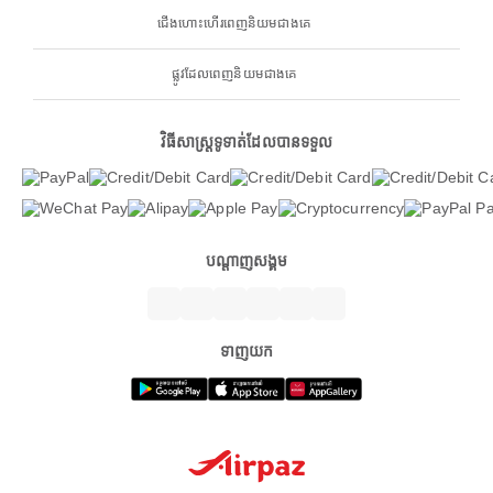
ជើងហោះហើរពេញនិយមជាងគេ
ផ្លូវដែលពេញនិយមជាងគេ
វិធីសាស្ត្រទូទាត់ដែលបានទទួល
បណ្តាញសង្គម
ទាញយក