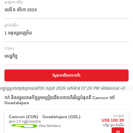
ត្រឡប់មកវិញ
សៅរ៍ 8 សីហា 2026
អ្នកដំណើរ
1 មនុស្សពេញវ័យ
Class
សេដ្ឋកិច្ច
ស្វែងរកជើងហោះហើរ
បច្ចុប្បន្នភាពចុងក្រោយនៅ
30 កក្កដា 2026 នៅ​ម៉ោង 07:29 PM ម៉ោង​សកល +0
កក់ និងទទួលបានកិច្ចព្រមព្រៀងជើងហោះហើរដ៏ល្អបំផុតពី Cancun ទៅ
Guadalajara
Cancun (CUN)
Guadalajara (GDL)
ចាប់ផ្ដើមពី
US$ 100.99
ព្រហ 24 កញ្ញា
តាមដាន
តម្លៃ/ អ្នកដំណើរ
Viva Aerobus
កក់