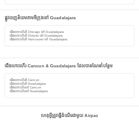
ផ្លូវពេញនិយមតាមទីក្រុងទៅ Guadalajara
ជើងហោះហើរពី Chicago ទៅ Guadalajara
ជើងហោះហើរពី Ontario ទៅ Guadalajara
ជើងហោះហើរពី Vancouver ទៅ Guadalajara
ជើងហោះហើរ Cancun & Guadalajara ដែលបានណែនាំបន្ថែម
ជើងហោះហើរពី Cancun
ជើងហោះហើរពី Guadalajara
ជើងហោះហើរទៅ Cancun
ជើងហោះហើរទៅ Guadalajara
ហេតុអ្វីត្រូវធ្វើដំណើរជាមួយ Airpaz