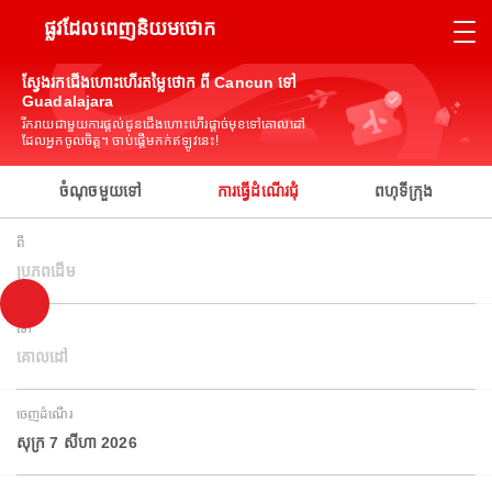
ផ្លូវដែលពេញនិយមថោក
ស្វែងរកជើងហោះហើរតម្លៃថោក ពី Cancun ទៅ
Guadalajara
រីករាយជាមួយការផ្តល់ជូនជើងហោះហើរផ្តាច់មុខទៅគោលដៅ
ដែលអ្នកចូលចិត្ត។ ចាប់ផ្តើមកក់ឥឡូវនេះ!
ចំណុចមួយទៅ
ការធ្វើដំណើរជុំ
ពហុទីក្រុង
ពី
ប្រភពដើម
ទៅ
គោលដៅ
ចេញដំណើរ
សុក្រ 7 សីហា 2026