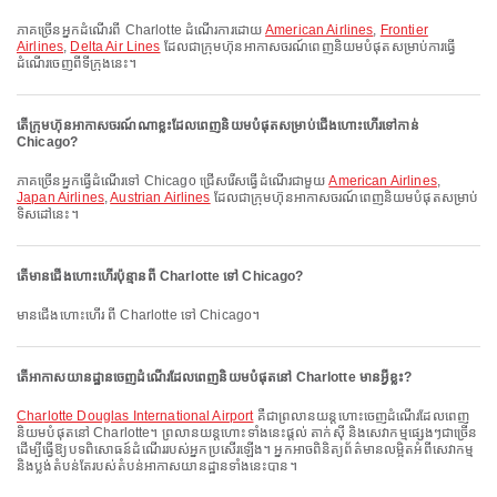
ភាគច្រើនអ្នកដំណើរពី Charlotte ដំណើរការដោយ
American Airlines
,
Frontier
Airlines
,
Delta Air Lines
ដែលជាក្រុមហ៊ុនអាកាសចរណ៍ពេញនិយមបំផុតសម្រាប់ការធ្វើ
ដំណើរចេញពីទីក្រុងនេះ។
តើក្រុមហ៊ុនអាកាសចរណ៍ណាខ្លះដែលពេញនិយមបំផុតសម្រាប់ជើងហោះហើរទៅកាន់
Chicago?
ភាគច្រើនអ្នកធ្វើដំណើរទៅ Chicago ជ្រើសរើសធ្វើដំណើរជាមួយ
American Airlines
,
Japan Airlines
,
Austrian Airlines
ដែលជាក្រុមហ៊ុនអាកាសចរណ៍ពេញនិយមបំផុតសម្រាប់
ទិសដៅនេះ។
តើមានជើងហោះហើរប៉ុន្មានពី Charlotte ទៅ Chicago?
មានជើងហោះហើរ ពី Charlotte ទៅ Chicago។
តើអាកាសយានដ្ឋានចេញដំណើរដែលពេញនិយមបំផុតនៅ Charlotte មានអ្វីខ្លះ?
Charlotte Douglas International Airport
គឺជាព្រលានយន្តហោះចេញដំណើរដែលពេញ
និយមបំផុតនៅ Charlotte។ ព្រលានយន្តហោះទាំងនេះផ្តល់ តាក់ស៊ី និងសេវាកម្មផ្សេងៗជាច្រើន
ដើម្បីធ្វើឱ្យបទពិសោធន៍ដំណើររបស់អ្នកប្រសើរឡើង។ អ្នកអាចពិនិត្យព័ត៌មានលម្អិតអំពីសេវាកម្ម
និងប្លង់តំបន់តែរបស់តំបន់អាកាសយានដ្ឋានទាំងនេះបាន។