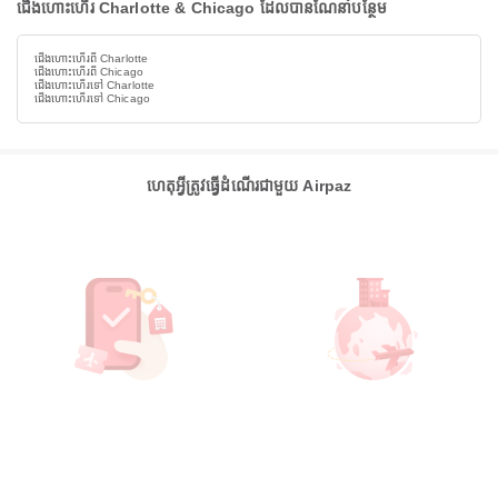
ជើងហោះហើរ Charlotte & Chicago ដែលបានណែនាំបន្ថែម
ជើងហោះហើរពី Charlotte
ជើងហោះហើរពី Chicago
ជើងហោះហើរទៅ Charlotte
ជើងហោះហើរទៅ Chicago
ហេតុអ្វីត្រូវធ្វើដំណើរជាមួយ Airpaz