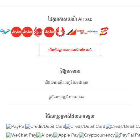
ដៃគូអាកាសចរណ៍ Airpaz
មើលដៃគូអាកាសចរណ៍ទាំងអស់
កុំឱ្យខកខាន!
ជើងហោះហើរពេញនិយមជាងគេ
ផ្លូវដែលពេញនិយមជាងគេ
វិធីសាស្ត្រទូទាត់ដែលបានទទួល