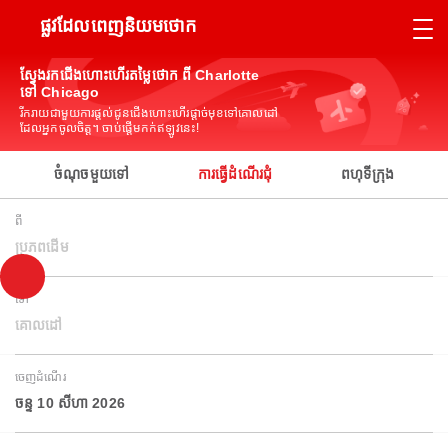
ផ្លូវដែលពេញនិយមថោក
ស្វែងរកជើងហោះហើរតម្លៃថោក ពី Charlotte
ទៅ Chicago
រីករាយជាមួយការផ្តល់ជូនជើងហោះហើរផ្តាច់មុខទៅគោលដៅ
ដែលអ្នកចូលចិត្ត។ ចាប់ផ្តើមកក់ឥឡូវនេះ!
ចំណុចមួយទៅ
ការធ្វើដំណើរជុំ
ពហុទីក្រុង
ពី
ប្រភពដើម
ទៅ
គោលដៅ
ចេញដំណើរ
ចន្ទ 10 សីហា 2026