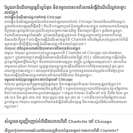
ស្វែងរកដំណើរកម្សាន្តដ៏ល្អបំផុត និងទទួលបានបទពិសោធន៍ធ្វើដំណើរដ៏ល្អឥតខ្ចោះ
របស់អ្នក
ចាប់ផ្តើមដំណើររបស់អ្នកទៅកាន់ Chicago
ចាប់ផ្តើមដំណើរផ្សងព្រេងដែលមិនអាចបំភ្លេចបានទៅកាន់ Chicago ដែលជាទិសដៅដែលគ្រប់
ជ្រុងទាំងអស់បង្ហាញពីរឿងថ្មី។ ពីបេតិកភណ្ឌវប្បធម៌ដ៏សម្បូរបែបរបស់ខ្លួន ដល់ទេសភាពដ៏អស្ចារ្យ
ទីក្រុងនេះផ្តល់នូវឱកាសគ្មានទីបញ្ចប់សម្រាប់ការរកឃើញ និងការភ្ញាក់ផ្អើល។ ស្រមៃថាខ្លួនអ្នក
កំពុងដើរតាមដងផ្លូវដ៏រស់រវើក ភ្លក់រស់ជាតិឆ្ងាញ់ក្នុងតំបន់ និងជ្រួតជ្រាបនៅក្នុងភាពទាក់ទាញ
ពិសេសនៃទីក្រុង។ ចាប់ផ្តើមការធ្វើដំណើររបស់អ្នកពី Charlotte ហើយស្វែងរកសំបុត្រហោះហើរដ៏
ល្អឥតខ្ចោះដើម្បីធ្វើឱ្យការធ្វើដំណើររបស់អ្នកមិនអាចបំភ្លេចបាន។
Airpaz ជាដៃគូទេសចរណ៍ដែលមានបទពិសោធន៍របស់អ្នក
ជាមួយ Airpaz អ្នកអាចកក់សំបុត្រយន្តហោះពី Charlotte ទៅ Chicago បានយ៉ាងងាយ
ស្រួល។ ក្នុងនាមជាភ្នាក់ងារធ្វើដំណើរតាមអ៊ីនធឺណិតតាំងពីឆ្នាំ 2011 យើងយល់ថាអ្នកធ្វើដំណើរ
គ្រប់រូបស្វែងរកអ្វីដែលប្លែក មិនថាវាជាភាពងាយស្រួល ល្បឿន ឬតម្លៃសមរម្យនោះទេ។ នោះហើយ
ជាមូលហេតុដែល Airpaz ប្តេជ្ញាផ្តល់ជូនអ្នកនូវជម្រើសជើងហោះហើរដែលសមរម្យបំផុត ស្រប
តាមតម្រូវការរបស់អ្នក។ ដោយគ្រាន់តែចុចពីរបីដង អ្នកអាចទទួលបានសំបុត្រដែលនឹងប្រែក្លាយ
ផែនការធ្វើដំណើររបស់អ្នកទៅជាបទពិសោធន៍ដ៏រីករាយ និងគ្មានថ្នេរ។
ទទួលបានសំបុត្រយន្តហោះថោកបំផុតទៅ Chicago
Airpaz ផ្តល់ជូននូវកិច្ចព្រមព្រៀងផ្តាច់មុខ និងការផ្តល់ជូនពិសេស ដែលអនុញ្ញាតឱ្យអ្នកកក់
សំបុត្ររបស់អ្នកក្នុងតម្លៃសមរម្យមិនគួរឱ្យជឿ ។ ទទួលបានអត្ថប្រយោជន៍នៃអត្រាបញ្ចុះតម្លៃដោយ
មិនប៉ះពាល់ដល់គុណភាពឬភាពងាយស្រួល ។ ជាមួយ Airpaz ដំណើរ ទៅ កាន់ ទីតាំង ដែល អ្នក
ចង់ បាន មិន ធ្លាប់ មាន ភាព ងាយ ស្រួល ជាង មុន នោះ ទេ ។ កក់ជើងហោះហើរតម្លៃថោករបស់
អ្នកជាមួយ Airpaz សម្រាប់បទពិសោធន៍ធ្វើដំណើរដ៏អស្ចារ្យ និងការសន្សំសំចៃដែលមិនអាចយក
ឈ្នះបាន។
សំណួរគេសួរញឹកញាប់អំពីជើងហោះហើរពី Charlotte ទៅ Chicago
តើក្រុមហ៊ុនអាកាសចរណ៍ណាដែលពេញនិយមបំផុតសម្រាប់ការហោះហើរពី Charlotte?