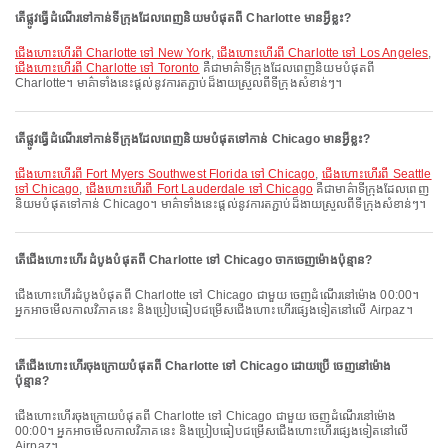
តើផ្លូវធ្វើដំណើរទៅកាន់ទីក្រុងដែលពេញនិយមបំផុតពី Charlotte មានអ្វីខ្លះ?
ជើងហោះហើរពី Charlotte ទៅ New York
,
ជើងហោះហើរពី Charlotte ទៅ Los Angeles
,
ជើងហោះហើរពី Charlotte ទៅ Toronto
គឺជាមាគ៌ាទីក្រុងដែលពេញនិយមបំផុតពី
Charlotte។ មាគ៌ាទាំងនេះផ្តល់នូវការតភ្ជាប់ដ៏ងាយស្រួលពីទីក្រុងសំខាន់ៗ។
តើផ្លូវធ្វើដំណើរទៅកាន់ទីក្រុងដែលពេញនិយមបំផុតទៅកាន់ Chicago មានអ្វីខ្លះ?
ជើងហោះហើរពី Fort Myers Southwest Florida ទៅ Chicago
,
ជើងហោះហើរពី Seattle
ទៅ Chicago
,
ជើងហោះហើរពី Fort Lauderdale ទៅ Chicago
គឺជាមាគ៌ាទីក្រុងដែលពេញ
និយមបំផុតទៅកាន់ Chicago។ មាគ៌ាទាំងនេះផ្តល់នូវការតភ្ជាប់ដ៏ងាយស្រួលពីទីក្រុងសំខាន់ៗ។
តើជើងហោះហើរ ដំបូងបំផុតពី Charlotte ទៅ Chicago ចាកចេញម៉ោងប៉ុន្មាន?
ជើងហោះហើរដំបូងបំផុតពី Charlotte ទៅ Chicago ជាមួយ ចេញដំណើរនៅម៉ោង 00:00។
អ្នកអាចមើលកាលវិភាគនេះ និងប្រៀបធៀបជម្រើសជើងហោះហើរផ្សេងទៀតនៅលើ Airpaz។
តើជើងហោះហើរចុងក្រោយបំផុតពី Charlotte ទៅ Chicago ដោយប្រើ ចេញនៅម៉ោង
ប៉ុន្មាន?
ជើងហោះហើរចុងក្រោយបំផុតពី Charlotte ទៅ Chicago ជាមួយ ចេញដំណើរនៅម៉ោង
00:00។ អ្នកអាចមើលកាលវិភាគនេះ និងប្រៀបធៀបជម្រើសជើងហោះហើរផ្សេងទៀតនៅលើ
Airpaz។