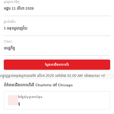
ត្រឡប់មកវិញ
អង្គារ 11 សីហា 2026
អ្នកដំណើរ
1 មនុស្សពេញវ័យ
Class
សេដ្ឋកិច្ច
ស្វែងរកជើងហោះហើរ
បច្ចុប្បន្នភាពចុងក្រោយនៅ
6 សីហា 2026 នៅ​ម៉ោង 01:00 AM ម៉ោង​សកល +0
ព័ត៌មានជើងហោះហើរពី Charlotte ទៅ Chicago
ខែថ្លៃសំបុត្រទាបបំផុត
ធ្នូ