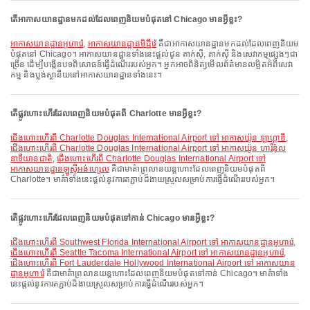
តើអាកាសយានដ្ឋានមកដល់ដែលពេញនិយមបំផុតនៅ Chicago មានអ្វីខ្លះ?
អាកាសយានដ្ឋានអូហារ៉េ
,
អាកាសយានដ្ឋានមិដ្ឋីវ៉េ
គឺជាអាកាសយានដ្ឋានមកដល់ដែលពេញនិយម
បំផុតនៅ Chicago។ អាកាសយានដ្ឋានទាំងនេះផ្តល់ជូន តាក់ស៊ី, តាក់ស៊ី និងសេវាកម្មផ្សេងៗជា
ច្រើន ដើម្បីបង្កើនបទពិសោធន៍ធ្វើដំណើររបស់អ្នក។ អ្នកអាចពិនិត្យមើលព័ត៌មានលម្អិតអំពីសេវា
កម្ម និងប្លង់ស្ថានីយនៅអាកាសយានដ្ឋានទាំងនេះ។
តើផ្លូវហោះហើរដែលពេញនិយមបំផុតពី Charlotte មានអ្វីខ្លះ?
ជើងហោះហើរពី Charlotte Douglas International Airport ទៅ អាកាសយ៉ូន ឡាហ្គាឌី
,
ជើងហោះហើរពី Charlotte Douglas International Airport ទៅ អាកាសយ៉ូន ហារីន៉ុល
នាទីយានជាតិ
,
ជើងហោះហើរពី Charlotte Douglas International Airport ទៅ
អាកាសយានដ្ឋានឡូស៊ីអង់ហ្សេល
គឺជាមាគ៌ាព្រលានយន្តហោះដែលពេញនិយមបំផុតពី
Charlotte។ មាគ៌ាទាំងនេះផ្តល់នូវការតភ្ជាប់ដ៏ងាយស្រួលសម្រាប់ការធ្វើដំណើររបស់អ្នក។
តើផ្លូវហោះហើរដែលពេញនិយមបំផុតទៅកាន់ Chicago មានអ្វីខ្លះ?
ជើងហោះហើរពី Southwest Florida International Airport ទៅ អាកាសយានដ្ឋានអូហារ៉េ
,
ជើងហោះហើរពី Seattle Tacoma International Airport ទៅ អាកាសយានដ្ឋានអូហារ៉េ
,
ជើងហោះហើរពី Fort Lauderdale Hollywood International Airport ទៅ អាកាសយាន
ដ្ឋានអូហារ៉េ
គឺជាមាគ៌ាព្រលានយន្តហោះដែលពេញនិយមបំផុតទៅកាន់ Chicago។ មាគ៌ាទាំង
នេះផ្តល់នូវការតភ្ជាប់ដ៏ងាយស្រួលសម្រាប់ការធ្វើដំណើររបស់អ្នក។