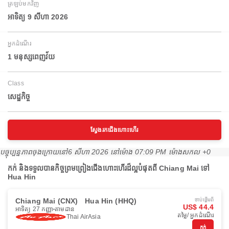
ត្រឡប់មកវិញ
អាទិត្យ 9 សីហា 2026
អ្នកដំណើរ
1 មនុស្សពេញវ័យ
Class
សេដ្ឋកិច្ច
ស្វែងរកជើងហោះហើរ
បច្ចុប្បន្នភាពចុងក្រោយនៅ
6 សីហា 2026 នៅ​ម៉ោង 07:09 PM ម៉ោង​សកល +0
កក់ និងទទួលបានកិច្ចព្រមព្រៀងជើងហោះហើរដ៏ល្អបំផុតពី Chiang Mai ទៅ
Hua Hin
Chiang Mai (CNX)
Hua Hin (HHQ)
ចាប់ផ្ដើមពី
US$ 44.4
អាទិត្យ 27 កញ្ញា
តាមដាន
តម្លៃ/ អ្នកដំណើរ
Thai AirAsia
កក់