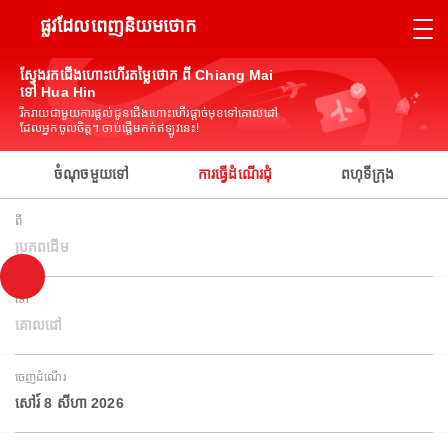
ផ្លូវដែលពេញនិយមថោក
ស្វែងរកជើងហោះហើរតម្លៃថោក ពី Chiang Mai
ទៅ Hua Hin
រីករាយជាមួយការផ្តល់ជូនជើងហោះហើរផ្តាច់មុខទៅគោលដៅ
ដែលអ្នកចូលចិត្ត។ ចាប់ផ្តើមកក់ឥឡូវនេះ!
ចំណុចមួយទៅ
ការធ្វើដំណើរជុំ
ពហុទីក្រុង
ពី
ប្រភពដើម
ទៅ
គោលដៅ
ចេញដំណើរ
សៅរ៍ 8 សីហា 2026