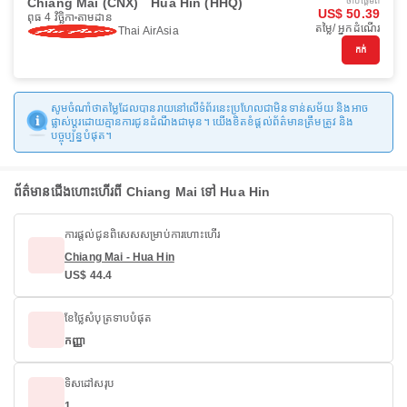
Chiang Mai (CNX)
Hua Hin (HHQ)
ចាប់ផ្ដើមពី
US$ 50.39
ពុធ 4 វិច្ឆិកា
តាមដាន
តម្លៃ/ អ្នកដំណើរ
Thai AirAsia
កក់
សូមចំណាំថាតម្លៃដែលបានរាយនៅលើទំព័រនេះប្រហែលជាមិនទាន់សម័យ និងអាច
ផ្លាស់ប្តូរដោយគ្មានការជូនដំណឹងជាមុន។ យើងខិតខំផ្តល់ព័ត៌មានត្រឹមត្រូវ និង
បច្ចុប្បន្នបំផុត។
ព័ត៌មានជើងហោះហើរពី Chiang Mai ទៅ Hua Hin
ការផ្តល់ជូនពិសេសសម្រាប់ការហោះហើរ
Chiang Mai - Hua Hin
US$ 44.4
ខែថ្លៃសំបុត្រទាបបំផុត
កញ្ញា
ទិសដៅសរុប
1