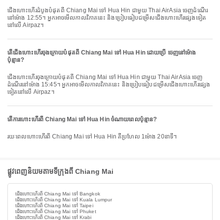
ជើងហោះហើរដំបូងបំផុតពី Chiang Mai ទៅ Hua Hin ជាមួយ Thai AirAsia ចេញដំណើរ
នៅម៉ោង 12:55។ អ្នកអាចមើលកាលវិភាគនេះ និងប្រៀបធៀបជម្រើសជើងហោះហើរផ្សេងទៀត
នៅលើ Airpaz។
តើជើងហោះហើរចុងក្រោយបំផុតពី Chiang Mai ទៅ Hua Hin ដោយប្រើ ចេញនៅម៉ោង
ប៉ុន្មាន?
ជើងហោះហើរចុងក្រោយបំផុតពី Chiang Mai ទៅ Hua Hin ជាមួយ Thai AirAsia ចេញ
ដំណើរនៅម៉ោង 15:45។ អ្នកអាចមើលកាលវិភាគនេះ និងប្រៀបធៀបជម្រើសជើងហោះហើរផ្សេង
ទៀតនៅលើ Airpaz។
តើការហោះហើរពី Chiang Mai ទៅ Hua Hin ចំណាយពេលប៉ុន្មាន?
រយៈពេលហោះហើរពី Chiang Mai ទៅ Hua Hin គឺប្រហែល 1ម៉ោង 20នាទី។
ផ្លូវពេញនិយមតាមទីក្រុងពី Chiang Mai
ជើងហោះហើរពី Chiang Mai ទៅ Bangkok
ជើងហោះហើរពី Chiang Mai ទៅ Kuala Lumpur
ជើងហោះហើរពី Chiang Mai ទៅ Taipei
ជើងហោះហើរពី Chiang Mai ទៅ Phuket
ជើងហោះហើរពី Chiang Mai ទៅ Krabi