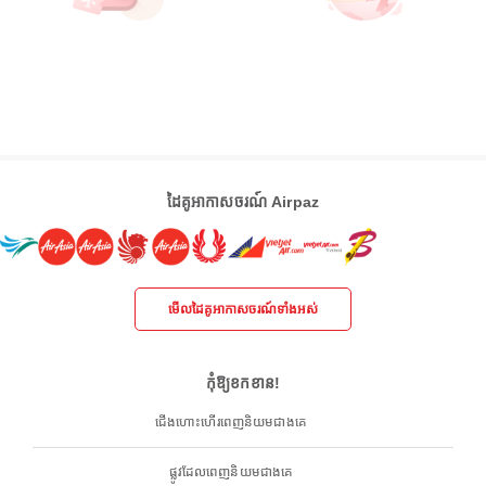
ដៃគូអាកាសចរណ៍ Airpaz
មើលដៃគូអាកាសចរណ៍ទាំងអស់
កុំឱ្យខកខាន!
ជើងហោះហើរពេញនិយមជាងគេ
ផ្លូវដែលពេញនិយមជាងគេ