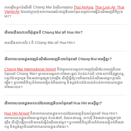
ភាគច្រើនអ្នកដំណើរពី Chiang Mai ដំណើរការដោយ
Thai AirAsia
,
Thai Lion Air
,
Thai
Vietjet Air
ដែលជាក្រុមហ៊ុនអាកាសចរណ៍ពេញនិយមបំផុតសម្រាប់ការធ្វើដំណើរចេញពីទីក្រុង
នេះ។
តើមានជើងហោះហើរប៉ុន្មានពី Chiang Mai ទៅ Hua Hin?
មានជើងហោះហើរ 1 ពី Chiang Mai ទៅ Hua Hin។
តើអាកាសយានដ្ឋានចេញដំណើរដែលពេញនិយមបំផុតនៅ Chiang Mai មានអ្វីខ្លះ?
Chiang Mai International Airport
គឺជាព្រលានយន្តហោះចេញដំណើរដែលពេញនិយម
បំផុតនៅ Chiang Mai។ ព្រលានយន្តហោះទាំងនេះផ្តល់ តំបន់ជក់បារី, ហាងលក់ទំនិញរួចពន្ធ,
បន្ទប់ថែរក្សាក្មេង និងសេវាកម្មផ្សេងៗជាច្រើន ដើម្បីធ្វើឱ្យបទពិសោធន៍ដំណើររបស់អ្នកប្រសើរ
ឡើង។ អ្នកអាចពិនិត្យព័ត៌មានលម្អិតអំពីសេវាកម្ម និងប្លង់តំបន់តែរបស់តំបន់អាកាសយានដ្ឋាន
ទាំងនេះបាន។
តើអាកាសយានដ្ឋានមកដល់ដែលពេញនិយមបំផុតនៅ Hua Hin មានអ្វីខ្លះ?
Hua Hin Airport
គឺជាអាកាសយានដ្ឋានមកដល់ដែលពេញនិយមបំផុតនៅ Hua Hin។
អាកាសយានដ្ឋានទាំងនេះផ្តល់ជូន តំបន់រង់ចាំ, ចំណតរថយន្ត, តាក់ស៊ី និងសេវាកម្មផ្សេងៗជា
ច្រើន ដើម្បីបង្កើនបទពិសោធន៍ធ្វើដំណើររបស់អ្នក។ អ្នកអាចពិនិត្យមើលព័ត៌មានលម្អិតអំពីសេវា
កម្ម និងប្លង់ស្ថានីយនៅអាកាសយានដ្ឋានទាំងនេះ។