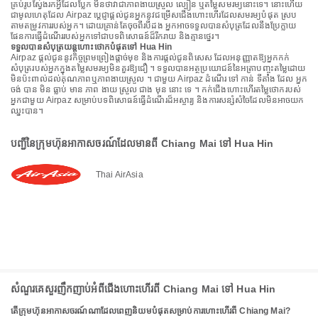
គ្រប់រូបស្វែងរកអ្វីដែលប្លែក មិនថាវាជាភាពងាយស្រួល ល្បឿន ឬតម្លៃសមរម្យនោះទេ។ នោះហើយ
ជាមូលហេតុដែល Airpaz ប្តេជ្ញាផ្តល់ជូនអ្នកនូវជម្រើសជើងហោះហើរដែលសមរម្យបំផុត ស្រប
តាមតម្រូវការរបស់អ្នក។ ដោយគ្រាន់តែចុចពីរបីដង អ្នកអាចទទួលបានសំបុត្រដែលនឹងប្រែក្លាយ
ផែនការធ្វើដំណើររបស់អ្នកទៅជាបទពិសោធន៍ដ៏រីករាយ និងគ្មានថ្នេរ។
ទទួលបានសំបុត្រយន្តហោះថោកបំផុតទៅ Hua Hin
Airpaz ផ្តល់ជូននូវកិច្ចព្រមព្រៀងផ្តាច់មុខ និងការផ្តល់ជូនពិសេស ដែលអនុញ្ញាតឱ្យអ្នកកក់
សំបុត្ររបស់អ្នកក្នុងតម្លៃសមរម្យមិនគួរឱ្យជឿ ។ ទទួលបានអត្ថប្រយោជន៍នៃអត្រាបញ្ចុះតម្លៃដោយ
មិនប៉ះពាល់ដល់គុណភាពឬភាពងាយស្រួល ។ ជាមួយ Airpaz ដំណើរ ទៅ កាន់ ទីតាំង ដែល អ្នក
ចង់ បាន មិន ធ្លាប់ មាន ភាព ងាយ ស្រួល ជាង មុន នោះ ទេ ។ កក់ជើងហោះហើរតម្លៃថោករបស់
អ្នកជាមួយ Airpaz សម្រាប់បទពិសោធន៍ធ្វើដំណើរដ៏អស្ចារ្យ និងការសន្សំសំចៃដែលមិនអាចយក
ឈ្នះបាន។
បញ្ជីនៃក្រុមហ៊ុនអាកាសចរណ៍ដែលមានពី Chiang Mai ទៅ Hua Hin
Thai AirAsia
សំណួរគេសួរញឹកញាប់អំពីជើងហោះហើរពី Chiang Mai ទៅ Hua Hin
តើក្រុមហ៊ុនអាកាសចរណ៍ណាដែលពេញនិយមបំផុតសម្រាប់ការហោះហើរពី Chiang Mai?