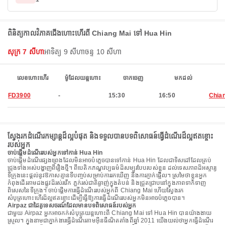
ពិនិត្យកាលវិភាគជើងហោះហើរពី Chiang Mai ទៅ Hua Hin
សុក្រ 7 សីហា
អាទិត្យ 9 សីហា
ចន្ទ 10 សីហា
លេខហោះហើរ
ម៉ូដែលយន្តហោះ
ចាកចេញ
មកដល់
FD3900
-
15:30
16:50
Chia
ស្វែងរកដំណើរកម្សាន្តដ៏ល្អបំផុត និងទទួលបានបទពិសោធន៍ធ្វើដំណើរដ៏ល្អឥតខ្ចោះ
របស់អ្នក
ចាប់ផ្តើមដំណើររបស់អ្នកទៅកាន់ Hua Hin
ចាប់ផ្តើមដំណើរផ្សងព្រេងដែលមិនអាចបំភ្លេចបានទៅកាន់ Hua Hin ដែលជាទិសដៅដែលគ្រប់
ជ្រុងទាំងអស់បង្ហាញពីរឿងថ្មី។ ពីបេតិកភណ្ឌវប្បធម៌ដ៏សម្បូរបែបរបស់ខ្លួន ដល់ទេសភាពដ៏អស្ចារ្យ
ទីក្រុងនេះផ្តល់នូវឱកាសគ្មានទីបញ្ចប់សម្រាប់ការរកឃើញ និងការភ្ញាក់ផ្អើល។ ស្រមៃថាខ្លួនអ្នក
កំពុងដើរតាមដងផ្លូវដ៏រស់រវើក ភ្លក់រស់ជាតិឆ្ងាញ់ក្នុងតំបន់ និងជ្រួតជ្រាបនៅក្នុងភាពទាក់ទាញ
ពិសេសនៃទីក្រុង។ ចាប់ផ្តើមការធ្វើដំណើររបស់អ្នកពី Chiang Mai ហើយស្វែងរក
សំបុត្រហោះហើរដ៏ល្អឥតខ្ចោះដើម្បីធ្វើឱ្យការធ្វើដំណើររបស់អ្នកមិនអាចបំភ្លេចបាន។
Airpaz ជាដៃគូទេសចរណ៍ដែលមានបទពិសោធន៍របស់អ្នក
ជាមួយ Airpaz អ្នកអាចកក់សំបុត្រយន្តហោះពី Chiang Mai ទៅ Hua Hin បានយ៉ាងងាយ
ស្រួល។ ក្នុងនាមជាភ្នាក់ងារធ្វើដំណើរតាមអ៊ីនធឺណិតតាំងពីឆ្នាំ 2011 យើងយល់ថាអ្នកធ្វើដំណើរ