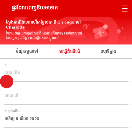
ផ្លូវដែលពេញនិយមថោក
ស្វែងរកជើងហោះហើរតម្លៃថោក ពី Chicago ទៅ
Charlotte
រីករាយជាមួយការផ្តល់ជូនជើងហោះហើរផ្តាច់មុខទៅគោលដៅ
ដែលអ្នកចូលចិត្ត។ ចាប់ផ្តើមកក់ឥឡូវនេះ!
ចំណុចមួយទៅ
ការធ្វើដំណើរជុំ
ពហុទីក្រុង
ពី
ប្រភពដើម
ទៅ
គោលដៅ
ចេញដំណើរ
អាទិត្យ 9 សីហា 2026