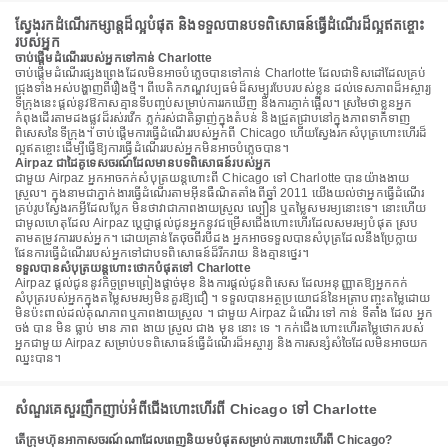
ស្វែងរកដំណើរកម្សាន្តដ៏ល្អបំផុត និងទទួលបានបទពិសោធន៍ធ្វើដំណើរដ៏ល្អឥតខ្ចោះ
របស់អ្នក
ចាប់ផ្តើមដំណើររបស់អ្នកទៅកាន់ Charlotte
ចាប់ផ្តើមដំណើរផ្សងព្រេងដែលមិនអាចបំភ្លេចបានទៅកាន់ Charlotte ដែលជាទិសដៅដែលគ្រប់
ជ្រុងទាំងអស់បង្ហាញពីរឿងថ្មី។ ពីបេតិកភណ្ឌវប្បធម៌ដ៏សម្បូរបែបរបស់ខ្លួន ដល់ទេសភាពដ៏អស្ចារ្យ
ទីក្រុងនេះផ្តល់នូវឱកាសគ្មានទីបញ្ចប់សម្រាប់ការរកឃើញ និងការភ្ញាក់ផ្អើល។ ស្រមៃថាខ្លួនអ្នក
កំពុងដើរតាមដងផ្លូវដ៏រស់រវើក ភ្លក់រស់ជាតិឆ្ងាញ់ក្នុងតំបន់ និងជ្រួតជ្រាបនៅក្នុងភាពទាក់ទាញ
ពិសេសនៃទីក្រុង។ ចាប់ផ្តើមការធ្វើដំណើររបស់អ្នកពី Chicago ហើយស្វែងរកសំបុត្រហោះហើរដ៏
ល្អឥតខ្ចោះដើម្បីធ្វើឱ្យការធ្វើដំណើររបស់អ្នកមិនអាចបំភ្លេចបាន។
Airpaz ជាដៃគូទេសចរណ៍ដែលមានបទពិសោធន៍របស់អ្នក
ជាមួយ Airpaz អ្នកអាចកក់សំបុត្រយន្តហោះពី Chicago ទៅ Charlotte បានយ៉ាងងាយ
ស្រួល។ ក្នុងនាមជាភ្នាក់ងារធ្វើដំណើរតាមអ៊ីនធឺណិតតាំងពីឆ្នាំ 2011 យើងយល់ថាអ្នកធ្វើដំណើរ
គ្រប់រូបស្វែងរកអ្វីដែលប្លែក មិនថាវាជាភាពងាយស្រួល ល្បឿន ឬតម្លៃសមរម្យនោះទេ។ នោះហើយ
ជាមូលហេតុដែល Airpaz ប្តេជ្ញាផ្តល់ជូនអ្នកនូវជម្រើសជើងហោះហើរដែលសមរម្យបំផុត ស្រប
តាមតម្រូវការរបស់អ្នក។ ដោយគ្រាន់តែចុចពីរបីដង អ្នកអាចទទួលបានសំបុត្រដែលនឹងប្រែក្លាយ
ផែនការធ្វើដំណើររបស់អ្នកទៅជាបទពិសោធន៍ដ៏រីករាយ និងគ្មានថ្នេរ។
ទទួលបានសំបុត្រយន្តហោះថោកបំផុតទៅ Charlotte
Airpaz ផ្តល់ជូននូវកិច្ចព្រមព្រៀងផ្តាច់មុខ និងការផ្តល់ជូនពិសេស ដែលអនុញ្ញាតឱ្យអ្នកកក់
សំបុត្ររបស់អ្នកក្នុងតម្លៃសមរម្យមិនគួរឱ្យជឿ ។ ទទួលបានអត្ថប្រយោជន៍នៃអត្រាបញ្ចុះតម្លៃដោយ
មិនប៉ះពាល់ដល់គុណភាពឬភាពងាយស្រួល ។ ជាមួយ Airpaz ដំណើរ ទៅ កាន់ ទីតាំង ដែល អ្នក
ចង់ បាន មិន ធ្លាប់ មាន ភាព ងាយ ស្រួល ជាង មុន នោះ ទេ ។ កក់ជើងហោះហើរតម្លៃថោករបស់
អ្នកជាមួយ Airpaz សម្រាប់បទពិសោធន៍ធ្វើដំណើរដ៏អស្ចារ្យ និងការសន្សំសំចៃដែលមិនអាចយក
ឈ្នះបាន។
សំណួរគេសួរញឹកញាប់អំពីជើងហោះហើរពី Chicago ទៅ Charlotte
តើក្រុមហ៊ុនអាកាសចរណ៍ណាដែលពេញនិយមបំផុតសម្រាប់ការហោះហើរពី Chicago?