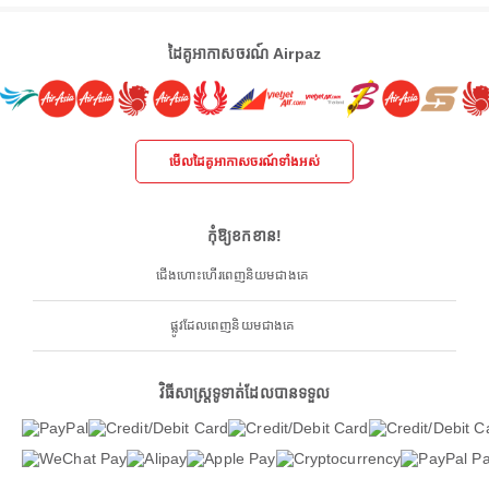
ដៃគូអាកាសចរណ៍ Airpaz
មើលដៃគូអាកាសចរណ៍ទាំងអស់
កុំឱ្យខកខាន!
ជើងហោះហើរពេញនិយមជាងគេ
ផ្លូវដែលពេញនិយមជាងគេ
វិធីសាស្ត្រទូទាត់ដែលបានទទួល