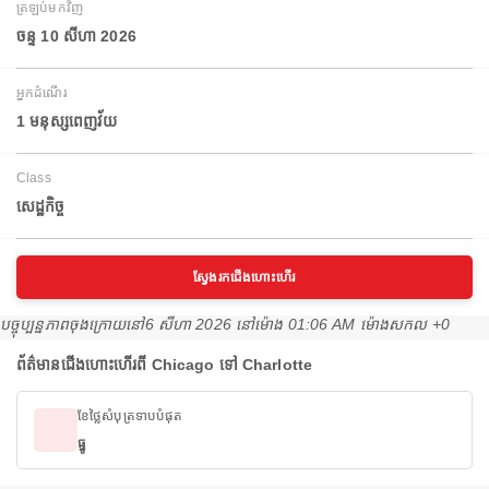
ត្រឡប់មកវិញ
ចន្ទ 10 សីហា 2026
អ្នកដំណើរ
1 មនុស្សពេញវ័យ
Class
សេដ្ឋកិច្ច
ស្វែងរកជើងហោះហើរ
បច្ចុប្បន្នភាពចុងក្រោយនៅ
6 សីហា 2026 នៅ​ម៉ោង 01:06 AM ម៉ោង​សកល +0
ព័ត៌មានជើងហោះហើរពី Chicago ទៅ Charlotte
ខែថ្លៃសំបុត្រទាបបំផុត
ធ្នូ