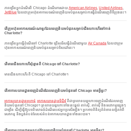
ភាគច្រើនអ្នកដំណើរពី Chicago ដំណើរការដោយ
American Airlines
,
United Airlines
,
JetBlue
ដែលជាក្រុមហ៊ុនអាកាសចរណ៍ពេញនិយមបំផុតសម្រាប់ការធ្វើដំណើរចេញពីទីក្រុងនេះ។
តើក្រុមហ៊ុនអាកាសចរណ៍ណាខ្លះដែលពេញនិយមបំផុតសម្រាប់ជើងហោះហើរទៅកាន់
Charlotte?
ភាគច្រើនអ្នកធ្វើដំណើរទៅ Charlotte ជ្រើសរើសធ្វើដំណើរជាមួយ
Air Canada
ដែលជាក្រុម
ហ៊ុនអាកាសចរណ៍ពេញនិយមបំផុតសម្រាប់ទិសដៅនេះ។
តើមានជើងហោះហើរប៉ុន្មានពី Chicago ទៅ Charlotte?
មានជើងហោះហើរ ពី Chicago ទៅ Charlotte។
តើអាកាសយានដ្ឋានចេញដំណើរដែលពេញនិយមបំផុតនៅ Chicago មានអ្វីខ្លះ?
អាកាសយានដ្ឋានអូហារ៉េ
,
អាកាសយានដ្ឋានមិដ្ឋីវ៉េ
គឺជាព្រលានយន្តហោះចេញដំណើរដែលពេញ
និយមបំផុតនៅ Chicago។ ព្រលានយន្តហោះទាំងនេះផ្តល់ តាក់ស៊ី, តាក់ស៊ី និងសេវាកម្មផ្សេងៗ
ជាច្រើន ដើម្បីធ្វើឱ្យបទពិសោធន៍ដំណើររបស់អ្នកប្រសើរឡើង។ អ្នកអាចពិនិត្យព័ត៌មានលម្អិតអំពី
សេវាកម្ម និងប្លង់តំបន់តែរបស់តំបន់អាកាសយានដ្ឋានទាំងនេះបាន។
តើអាកាសយានដ្ឋានមកដល់ដែលពេញនិយមបំផុតនៅ Charlotte មានអ្វីខ្លះ?