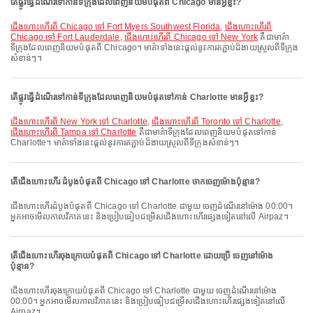
តើផ្លូវធ្វើដំណើរទៅកាន់ទីក្រុងដែលពេញនិយមបំផុតពី Chicago មានអ្វីខ្លះ?
ជើងហោះហើរពី Chicago ទៅ Fort Myers Southwest Florida
,
ជើងហោះហើរពី
Chicago ទៅ Fort Lauderdale
,
ជើងហោះហើរពី Chicago ទៅ New York
គឺជាមាគ៌ា
ទីក្រុងដែលពេញនិយមបំផុតពី Chicago។ មាគ៌ាទាំងនេះផ្តល់នូវការតភ្ជាប់ដ៏ងាយស្រួលពីទីក្រុង
សំខាន់ៗ។
តើផ្លូវធ្វើដំណើរទៅកាន់ទីក្រុងដែលពេញនិយមបំផុតទៅកាន់ Charlotte មានអ្វីខ្លះ?
ជើងហោះហើរពី New York ទៅ Charlotte
,
ជើងហោះហើរពី Toronto ទៅ Charlotte
,
ជើងហោះហើរពី Tampa ទៅ Charlotte
គឺជាមាគ៌ាទីក្រុងដែលពេញនិយមបំផុតទៅកាន់
Charlotte។ មាគ៌ាទាំងនេះផ្តល់នូវការតភ្ជាប់ដ៏ងាយស្រួលពីទីក្រុងសំខាន់ៗ។
តើជើងហោះហើរ ដំបូងបំផុតពី Chicago ទៅ Charlotte ចាកចេញម៉ោងប៉ុន្មាន?
ជើងហោះហើរដំបូងបំផុតពី Chicago ទៅ Charlotte ជាមួយ ចេញដំណើរនៅម៉ោង 00:00។
អ្នកអាចមើលកាលវិភាគនេះ និងប្រៀបធៀបជម្រើសជើងហោះហើរផ្សេងទៀតនៅលើ Airpaz។
តើជើងហោះហើរចុងក្រោយបំផុតពី Chicago ទៅ Charlotte ដោយប្រើ ចេញនៅម៉ោង
ប៉ុន្មាន?
ជើងហោះហើរចុងក្រោយបំផុតពី Chicago ទៅ Charlotte ជាមួយ ចេញដំណើរនៅម៉ោង
00:00។ អ្នកអាចមើលកាលវិភាគនេះ និងប្រៀបធៀបជម្រើសជើងហោះហើរផ្សេងទៀតនៅលើ
Airpaz។