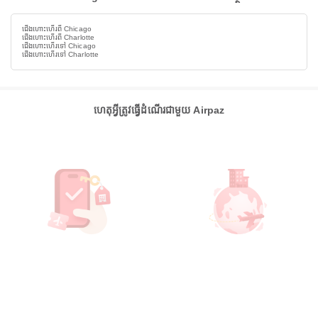
ជើងហោះហើរពី Chicago
ជើងហោះហើរពី Charlotte
ជើងហោះហើរទៅ Chicago
ជើងហោះហើរទៅ Charlotte
ហេតុអ្វីត្រូវធ្វើដំណើរជាមួយ Airpaz