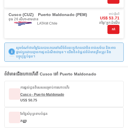
Cusco (CUZ)
Puerto Maldonado (PEM)
ចាប់ផ្ដើមពី
US$ 53.71
ពុធ 26 សីហា
តាមដាន
តម្លៃ/ អ្នកដំណើរ
LATAM Chile
កក់
សូមចំណាំថាតម្លៃដែលបានរាយនៅលើទំព័រនេះប្រហែលជាមិនទាន់សម័យ និងអាច
ផ្លាស់ប្តូរដោយគ្មានការជូនដំណឹងជាមុន។ យើងខិតខំផ្តល់ព័ត៌មានត្រឹមត្រូវ និង
បច្ចុប្បន្នបំផុត។
ព័ត៌មានជើងហោះហើរពី Cusco ទៅ Puerto Maldonado
ការផ្តល់ជូនពិសេសសម្រាប់ការហោះហើរ
Cusco - Puerto Maldonado
US$ 50.75
ខែថ្លៃសំបុត្រទាបបំផុត
កញ្ញា