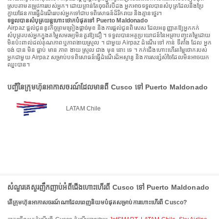
ស្របតាមតម្រូវការរបស់អ្នក។ ដោយគ្រាន់តែចុចពីរបីដង អ្នកអាចទទួលបានសំបុត្រដែលនឹងប្រែ
ក្លាយផែនការធ្វើដំណើររបស់អ្នកទៅជាបទពិសោធន៍ដ៏រីករាយ និងគ្មានថ្នេរ។
ទទួលបានសំបុត្រយន្តហោះថោកបំផុតទៅ Puerto Maldonado
Airpaz ផ្តល់ជូននូវកិច្ចព្រមព្រៀងផ្តាច់មុខ និងការផ្តល់ជូនពិសេស ដែលអនុញ្ញាតឱ្យអ្នកកក់
សំបុត្ររបស់អ្នកក្នុងតម្លៃសមរម្យមិនគួរឱ្យជឿ ។ ទទួលបានអត្ថប្រយោជន៍នៃអត្រាបញ្ចុះតម្លៃដោយ
មិនប៉ះពាល់ដល់គុណភាពឬភាពងាយស្រួល ។ ជាមួយ Airpaz ដំណើរ ទៅ កាន់ ទីតាំង ដែល អ្នក
ចង់ បាន មិន ធ្លាប់ មាន ភាព ងាយ ស្រួល ជាង មុន នោះ ទេ ។ កក់ជើងហោះហើរតម្លៃថោករបស់
អ្នកជាមួយ Airpaz សម្រាប់បទពិសោធន៍ធ្វើដំណើរដ៏អស្ចារ្យ និងការសន្សំសំចៃដែលមិនអាចយក
ឈ្នះបាន។
បញ្ជីនៃក្រុមហ៊ុនអាកាសចរណ៍ដែលមានពី Cusco ទៅ Puerto Maldonado
LATAM Chile
សំណួរគេសួរញឹកញាប់អំពីជើងហោះហើរពី Cusco ទៅ Puerto Maldonado
តើក្រុមហ៊ុនអាកាសចរណ៍ណាដែលពេញនិយមបំផុតសម្រាប់ការហោះហើរពី Cusco?