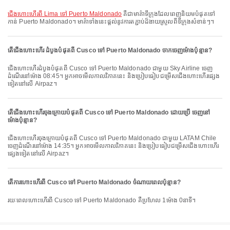
ជើងហោះហើរពី Lima ទៅ Puerto Maldonado
គឺជាមាគ៌ាទីក្រុងដែលពេញនិយមបំផុតទៅ
កាន់ Puerto Maldonado។ មាគ៌ាទាំងនេះផ្តល់នូវការតភ្ជាប់ដ៏ងាយស្រួលពីទីក្រុងសំខាន់ៗ។
តើជើងហោះហើរ ដំបូងបំផុតពី Cusco ទៅ Puerto Maldonado ចាកចេញម៉ោងប៉ុន្មាន?
ជើងហោះហើរដំបូងបំផុតពី Cusco ទៅ Puerto Maldonado ជាមួយ Sky Airline ចេញ
ដំណើរនៅម៉ោង 08:45។ អ្នកអាចមើលកាលវិភាគនេះ និងប្រៀបធៀបជម្រើសជើងហោះហើរផ្សេង
ទៀតនៅលើ Airpaz។
តើជើងហោះហើរចុងក្រោយបំផុតពី Cusco ទៅ Puerto Maldonado ដោយប្រើ ចេញនៅ
ម៉ោងប៉ុន្មាន?
ជើងហោះហើរចុងក្រោយបំផុតពី Cusco ទៅ Puerto Maldonado ជាមួយ LATAM Chile
ចេញដំណើរនៅម៉ោង 14:35។ អ្នកអាចមើលកាលវិភាគនេះ និងប្រៀបធៀបជម្រើសជើងហោះហើរ
ផ្សេងទៀតនៅលើ Airpaz។
តើការហោះហើរពី Cusco ទៅ Puerto Maldonado ចំណាយពេលប៉ុន្មាន?
រយៈពេលហោះហើរពី Cusco ទៅ Puerto Maldonado គឺប្រហែល 1ម៉ោង 0នាទី។