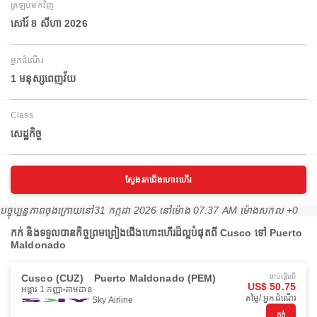
ត្រឡប់មកវិញ
សៅរ៍ 8 សីហា 2026
អ្នកដំណើរ
1 មនុស្សពេញវ័យ
Class
សេដ្ឋកិច្ច
ស្វែងរកជើងហោះហើរ
បច្ចុប្បន្នភាពចុងក្រោយនៅ
31 កក្កដា 2026 នៅ​ម៉ោង 07:37 AM ម៉ោង​សកល +0
កក់ និងទទួលបានកិច្ចព្រមព្រៀងជើងហោះហើរដ៏ល្អបំផុតពី Cusco ទៅ Puerto
Maldonado
Cusco (CUZ)
Puerto Maldonado (PEM)
ចាប់ផ្ដើមពី
US$ 50.75
អង្គារ 1 កញ្ញា
តាមដាន
តម្លៃ/ អ្នកដំណើរ
Sky Airline
កក់