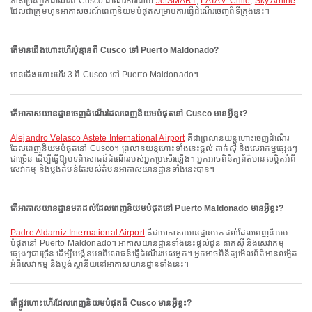
ភាគច្រើនអ្នកដំណើរពី Cusco ដំណើរការដោយ
JetSMART
,
LATAM Chile
,
Sky Airline
ដែលជាក្រុមហ៊ុនអាកាសចរណ៍ពេញនិយមបំផុតសម្រាប់ការធ្វើដំណើរចេញពីទីក្រុងនេះ។
តើមានជើងហោះហើរប៉ុន្មានពី Cusco ទៅ Puerto Maldonado?
មានជើងហោះហើរ 3 ពី Cusco ទៅ Puerto Maldonado។
តើអាកាសយានដ្ឋានចេញដំណើរដែលពេញនិយមបំផុតនៅ Cusco មានអ្វីខ្លះ?
Alejandro Velasco Astete International Airport
គឺជាព្រលានយន្តហោះចេញដំណើរ
ដែលពេញនិយមបំផុតនៅ Cusco។ ព្រលានយន្តហោះទាំងនេះផ្តល់ តាក់ស៊ី និងសេវាកម្មផ្សេងៗ
ជាច្រើន ដើម្បីធ្វើឱ្យបទពិសោធន៍ដំណើររបស់អ្នកប្រសើរឡើង។ អ្នកអាចពិនិត្យព័ត៌មានលម្អិតអំពី
សេវាកម្ម និងប្លង់តំបន់តែរបស់តំបន់អាកាសយានដ្ឋានទាំងនេះបាន។
តើអាកាសយានដ្ឋានមកដល់ដែលពេញនិយមបំផុតនៅ Puerto Maldonado មានអ្វីខ្លះ?
Padre Aldamiz International Airport
គឺជាអាកាសយានដ្ឋានមកដល់ដែលពេញនិយម
បំផុតនៅ Puerto Maldonado។ អាកាសយានដ្ឋានទាំងនេះផ្តល់ជូន តាក់ស៊ី និងសេវាកម្ម
ផ្សេងៗជាច្រើន ដើម្បីបង្កើនបទពិសោធន៍ធ្វើដំណើររបស់អ្នក។ អ្នកអាចពិនិត្យមើលព័ត៌មានលម្អិត
អំពីសេវាកម្ម និងប្លង់ស្ថានីយនៅអាកាសយានដ្ឋានទាំងនេះ។
តើផ្លូវហោះហើរដែលពេញនិយមបំផុតពី Cusco មានអ្វីខ្លះ?