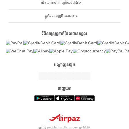
ជើងហោះហើរពេញនិយមជាងគេ
ផ្លូវដែលពេញនិយមជាងគេ
វិធីសាស្ត្រទូទាត់ដែលបានទទួល
បណ្តាញសង្គម
ទាញយក
រក្សាសិទ្ធិគ្រប់យ៉ាងដោយ Airpaz.com ឆ្នាំ 2026។