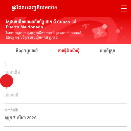
ផ្លូវដែលពេញនិយមថោក
ស្វែងរកជើងហោះហើរតម្លៃថោក ពី Cusco ទៅ
Puerto Maldonado
រីករាយជាមួយការផ្តល់ជូនជើងហោះហើរផ្តាច់មុខទៅគោលដៅ
ដែលអ្នកចូលចិត្ត។ ចាប់ផ្តើមកក់ឥឡូវនេះ!
ចំណុចមួយទៅ
ការធ្វើដំណើរជុំ
ពហុទីក្រុង
ពី
ប្រភពដើម
ទៅ
គោលដៅ
ចេញដំណើរ
សុក្រ 7 សីហា 2026