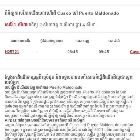
ពិនិត្យកាលវិភាគជើងហោះហើរពី Cusco ទៅ Puerto Maldonado
សៅរ៍ 1 សីហា
អាទិត្យ 2 សីហា
ចន្ទ 3 សីហា
អង្គារ 4 សីហា
លេខហោះហើរ
ម៉ូដែលយន្តហោះ
ចាកចេញ
មកដល់
H25721
-
08:45
09:45
Cusc
ស្វែងរកដំណើរកម្សាន្តដ៏ល្អបំផុត និងទទួលបានបទពិសោធន៍ធ្វើដំណើរដ៏ល្អឥតខ្ចោះ
របស់អ្នក
ចាប់ផ្តើមដំណើររបស់អ្នកទៅកាន់ Puerto Maldonado
ចាប់ផ្តើមដំណើរផ្សងព្រេងដែលមិនអាចបំភ្លេចបានទៅកាន់ Puerto Maldonado ដែលជា
ទិសដៅដែលគ្រប់ជ្រុងទាំងអស់បង្ហាញពីរឿងថ្មី។ ពីបេតិកភណ្ឌវប្បធម៌ដ៏សម្បូរបែបរបស់ខ្លួន ដល់
ទេសភាពដ៏អស្ចារ្យ ទីក្រុងនេះផ្តល់នូវឱកាសគ្មានទីបញ្ចប់សម្រាប់ការរកឃើញ និងការភ្ញាក់ផ្អើល។
ស្រមៃថាខ្លួនអ្នកកំពុងដើរតាមដងផ្លូវដ៏រស់រវើក ភ្លក់រស់ជាតិឆ្ងាញ់ក្នុងតំបន់ និងជ្រួតជ្រាបនៅក្នុង
ភាពទាក់ទាញពិសេសនៃទីក្រុង។ ចាប់ផ្តើមការធ្វើដំណើររបស់អ្នកពី Cusco ហើយស្វែងរក
សំបុត្រហោះហើរដ៏ល្អឥតខ្ចោះដើម្បីធ្វើឱ្យការធ្វើដំណើររបស់អ្នកមិនអាចបំភ្លេចបាន។
Airpaz ជាដៃគូទេសចរណ៍ដែលមានបទពិសោធន៍របស់អ្នក
ជាមួយ Airpaz អ្នកអាចកក់សំបុត្រយន្តហោះពី Cusco ទៅ Puerto Maldonado បានយ៉ាង
ងាយស្រួល។ ក្នុងនាមជាភ្នាក់ងារធ្វើដំណើរតាមអ៊ីនធឺណិតតាំងពីឆ្នាំ 2011 យើងយល់ថាអ្នកធ្វើ
ដំណើរគ្រប់រូបស្វែងរកអ្វីដែលប្លែក មិនថាវាជាភាពងាយស្រួល ល្បឿន ឬតម្លៃសមរម្យនោះទេ។ នោះ
ហើយជាមូលហេតុដែល Airpaz ប្តេជ្ញាផ្តល់ជូនអ្នកនូវជម្រើសជើងហោះហើរដែលសមរម្យបំផុត