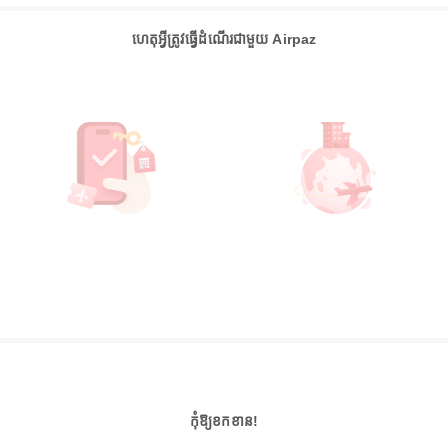
ហេតុអ្វីត្រូវធ្វើដំណើរជាមួយ Airpaz
កុំឱ្យខកខាន!