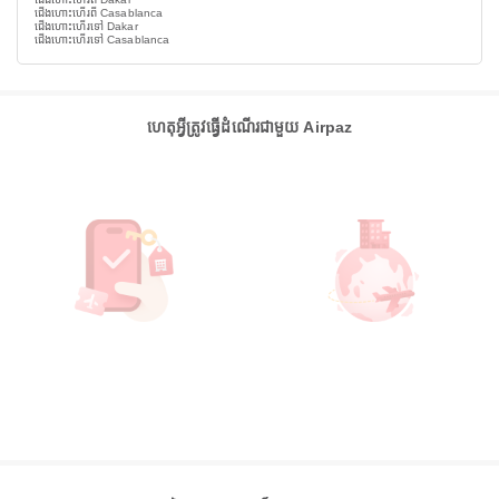
ជើងហោះហើរពី Casablanca
ជើងហោះហើរទៅ Dakar
ជើងហោះហើរទៅ Casablanca
ហេតុអ្វីត្រូវធ្វើដំណើរជាមួយ Airpaz