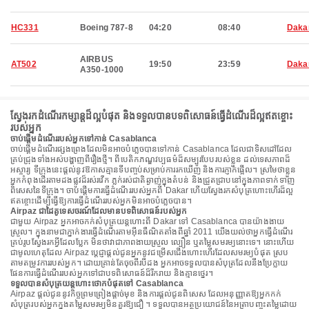
HC331
Boeing 787-8
04:20
08:40
Daka
AIRBUS
AT502
19:50
23:59
Daka
A350-1000
ស្វែងរកដំណើរកម្សាន្តដ៏ល្អបំផុត និងទទួលបានបទពិសោធន៍ធ្វើដំណើរដ៏ល្អឥតខ្ចោះ
របស់អ្នក
ចាប់ផ្តើមដំណើររបស់អ្នកទៅកាន់ Casablanca
ចាប់ផ្តើមដំណើរផ្សងព្រេងដែលមិនអាចបំភ្លេចបានទៅកាន់ Casablanca ដែលជាទិសដៅដែល
គ្រប់ជ្រុងទាំងអស់បង្ហាញពីរឿងថ្មី។ ពីបេតិកភណ្ឌវប្បធម៌ដ៏សម្បូរបែបរបស់ខ្លួន ដល់ទេសភាពដ៏
អស្ចារ្យ ទីក្រុងនេះផ្តល់នូវឱកាសគ្មានទីបញ្ចប់សម្រាប់ការរកឃើញ និងការភ្ញាក់ផ្អើល។ ស្រមៃថាខ្លួន
អ្នកកំពុងដើរតាមដងផ្លូវដ៏រស់រវើក ភ្លក់រស់ជាតិឆ្ងាញ់ក្នុងតំបន់ និងជ្រួតជ្រាបនៅក្នុងភាពទាក់ទាញ
ពិសេសនៃទីក្រុង។ ចាប់ផ្តើមការធ្វើដំណើររបស់អ្នកពី Dakar ហើយស្វែងរកសំបុត្រហោះហើរដ៏ល្អ
ឥតខ្ចោះដើម្បីធ្វើឱ្យការធ្វើដំណើររបស់អ្នកមិនអាចបំភ្លេចបាន។
Airpaz ជាដៃគូទេសចរណ៍ដែលមានបទពិសោធន៍របស់អ្នក
ជាមួយ Airpaz អ្នកអាចកក់សំបុត្រយន្តហោះពី Dakar ទៅ Casablanca បានយ៉ាងងាយ
ស្រួល។ ក្នុងនាមជាភ្នាក់ងារធ្វើដំណើរតាមអ៊ីនធឺណិតតាំងពីឆ្នាំ 2011 យើងយល់ថាអ្នកធ្វើដំណើរ
គ្រប់រូបស្វែងរកអ្វីដែលប្លែក មិនថាវាជាភាពងាយស្រួល ល្បឿន ឬតម្លៃសមរម្យនោះទេ។ នោះហើយ
ជាមូលហេតុដែល Airpaz ប្តេជ្ញាផ្តល់ជូនអ្នកនូវជម្រើសជើងហោះហើរដែលសមរម្យបំផុត ស្រប
តាមតម្រូវការរបស់អ្នក។ ដោយគ្រាន់តែចុចពីរបីដង អ្នកអាចទទួលបានសំបុត្រដែលនឹងប្រែក្លាយ
ផែនការធ្វើដំណើររបស់អ្នកទៅជាបទពិសោធន៍ដ៏រីករាយ និងគ្មានថ្នេរ។
ទទួលបានសំបុត្រយន្តហោះថោកបំផុតទៅ Casablanca
Airpaz ផ្តល់ជូននូវកិច្ចព្រមព្រៀងផ្តាច់មុខ និងការផ្តល់ជូនពិសេស ដែលអនុញ្ញាតឱ្យអ្នកកក់
សំបុត្ររបស់អ្នកក្នុងតម្លៃសមរម្យមិនគួរឱ្យជឿ ។ ទទួលបានអត្ថប្រយោជន៍នៃអត្រាបញ្ចុះតម្លៃដោយ