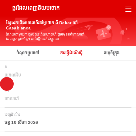
ផ្លូវដែលពេញនិយមថោក
ស្វែងរកជើងហោះហើរតម្លៃថោក ពី Dakar ទៅ
Casablanca
រីករាយជាមួយការផ្តល់ជូនជើងហោះហើរផ្តាច់មុខទៅគោលដៅ
ដែលអ្នកចូលចិត្ត។ ចាប់ផ្តើមកក់ឥឡូវនេះ!
ចំណុចមួយទៅ
ការធ្វើដំណើរជុំ
ពហុទីក្រុង
ពី
ប្រភពដើម
ទៅ
គោលដៅ
ចេញដំណើរ
ចន្ទ 10 សីហា 2026