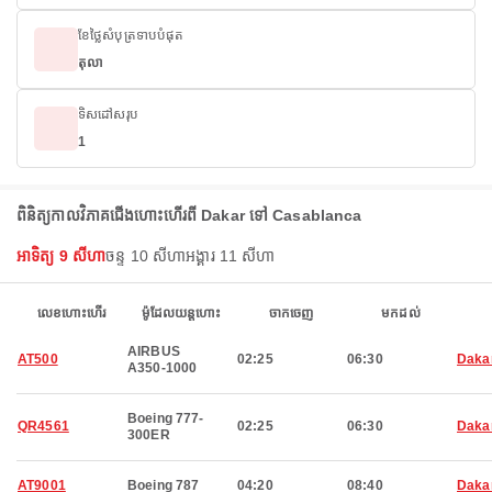
ខែថ្លៃសំបុត្រទាបបំផុត
តុលា
ទិសដៅសរុប
1
ពិនិត្យកាលវិភាគជើងហោះហើរពី Dakar ទៅ Casablanca
អាទិត្យ 9 សីហា
ចន្ទ 10 សីហា
អង្គារ 11 សីហា
លេខហោះហើរ
ម៉ូដែលយន្តហោះ
ចាកចេញ
មកដល់
AIRBUS
AT500
02:25
06:30
Daka
A350-1000
Boeing 777-
QR4561
02:25
06:30
Daka
300ER
AT9001
Boeing 787
04:20
08:40
Daka