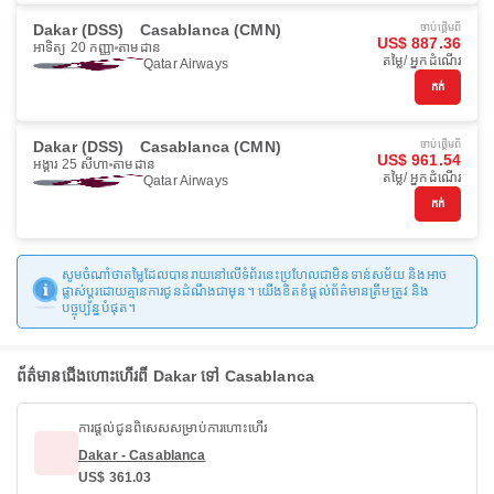
Dakar (DSS)
Casablanca (CMN)
ចាប់ផ្ដើមពី
US$ 887.36
អាទិត្យ 20 កញ្ញា
តាមដាន
តម្លៃ/ អ្នកដំណើរ
Qatar Airways
កក់
Dakar (DSS)
Casablanca (CMN)
ចាប់ផ្ដើមពី
US$ 961.54
អង្គារ 25 សីហា
តាមដាន
តម្លៃ/ អ្នកដំណើរ
Qatar Airways
កក់
សូមចំណាំថាតម្លៃដែលបានរាយនៅលើទំព័រនេះប្រហែលជាមិនទាន់សម័យ និងអាច
ផ្លាស់ប្តូរដោយគ្មានការជូនដំណឹងជាមុន។ យើងខិតខំផ្តល់ព័ត៌មានត្រឹមត្រូវ និង
បច្ចុប្បន្នបំផុត។
ព័ត៌មានជើងហោះហើរពី Dakar ទៅ Casablanca
ការផ្តល់ជូនពិសេសសម្រាប់ការហោះហើរ
Dakar - Casablanca
US$ 361.03