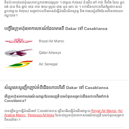
មិនប៉ះពាល់ដល់គុណភាពឬភាពងាយស្រួល ។ ជាមួយ Airpaz ដំណើរ ទៅ កាន់ ទីតាំង ដែល អ្នក
ចង់ បាន មិន ធ្លាប់ មាន ភាព ងាយ ស្រួល ជាង មុន នោះ ទេ ។ កក់ជើងហោះហើរតម្លៃថោករបស់
អ្នកជាមួយ Airpaz សម្រាប់បទពិសោធន៍ធ្វើដំណើរដ៏អស្ចារ្យ និងការសន្សំសំចៃដែលមិនអាចយក
ឈ្នះបាន។
បញ្ជីនៃក្រុមហ៊ុនអាកាសចរណ៍ដែលមានពី Dakar ទៅ Casablanca
Royal Air Maroc
Qatar Airways
Air Senegal
សំណួរគេសួរញឹកញាប់អំពីជើងហោះហើរពី Dakar ទៅ Casablanca
តើក្រុមហ៊ុនអាកាសចរណ៍ណាខ្លះដែលពេញនិយមបំផុតសម្រាប់ជើងហោះហើរទៅកាន់
Casablanca?
ភាគច្រើនអ្នកធ្វើដំណើរទៅ Casablanca ជ្រើសរើសធ្វើដំណើរជាមួយ
Royal Air Maroc
,
Air
Arabia Maroc
,
Pegasus Airlines
ដែលជាក្រុមហ៊ុនអាកាសចរណ៍ពេញនិយមបំផុតសម្រាប់
ទិសដៅនេះ។