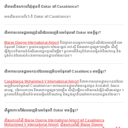
តើមានជើងហោះហើរប៉ុន្មានពី Dakar ទៅ Casablanca?
មានជើងហោះហើរ 5 ពី Dakar ទៅ Casablanca។
តើអាកាសយានដ្ឋានចេញដំណើរដែលពេញនិយមបំផុតនៅ Dakar មានអ្វីខ្លះ?
Blaise Diagne International Airport
គឺជាព្រលានយន្តហោះចេញដំណើរដែលពេញនិយម
បំផុតនៅ Dakar។ ព្រលានយន្តហោះទាំងនេះផ្តល់ តាក់ស៊ី និងសេវាកម្មផ្សេងៗជាច្រើន ដើម្បី
ធ្វើឱ្យបទពិសោធន៍ដំណើររបស់អ្នកប្រសើរឡើង។ អ្នកអាចពិនិត្យព័ត៌មានលម្អិតអំពីសេវាកម្ម និង
ប្លង់តំបន់តែរបស់តំបន់អាកាសយានដ្ឋានទាំងនេះបាន។
តើអាកាសយានដ្ឋានមកដល់ដែលពេញនិយមបំផុតនៅ Casablanca មានអ្វីខ្លះ?
Casablanca Mohammed V International Airport
គឺជាអាកាសយានដ្ឋានមកដល់ដែល
ពេញនិយមបំផុតនៅ Casablanca។ អាកាសយានដ្ឋានទាំងនេះផ្តល់ជូន តំបន់រង់ចាំ, ចំណត
រថយន្ត, បរិភោគអាហារ និងសេវាកម្មផ្សេងៗជាច្រើន ដើម្បីបង្កើនបទពិសោធន៍ធ្វើដំណើររបស់អ្នក។
អ្នកអាចពិនិត្យមើលព័ត៌មានលម្អិតអំពីសេវាកម្ម និងប្លង់ស្ថានីយនៅអាកាសយានដ្ឋានទាំងនេះ។
តើផ្លូវហោះហើរដែលពេញនិយមបំផុតពី Dakar មានអ្វីខ្លះ?
ជើងហោះហើរពី Blaise Diagne International Airport ទៅ Casablanca
Mohammed V International Airport
,
ជើងហោះហើរពី Blaise Diagne