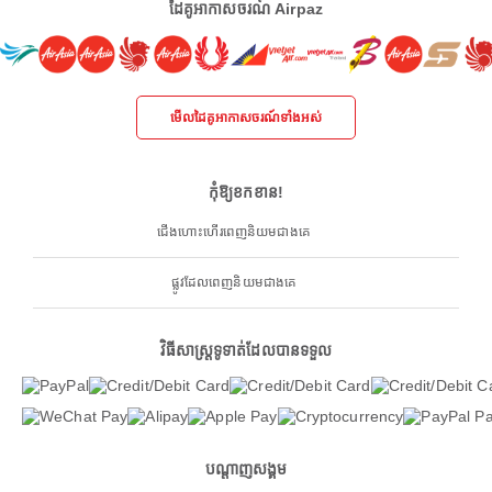
ដៃគូអាកាសចរណ៍ Airpaz
មើលដៃគូអាកាសចរណ៍ទាំងអស់
កុំឱ្យខកខាន!
ជើងហោះហើរពេញនិយមជាងគេ
ផ្លូវដែលពេញនិយមជាងគេ
វិធីសាស្ត្រទូទាត់ដែលបានទទួល
បណ្តាញសង្គម