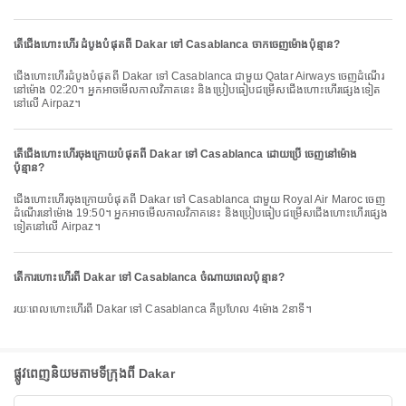
តើជើងហោះហើរ ដំបូងបំផុតពី Dakar ទៅ Casablanca ចាកចេញម៉ោងប៉ុន្មាន?
ជើងហោះហើរដំបូងបំផុតពី Dakar ទៅ Casablanca ជាមួយ Qatar Airways ចេញដំណើរ
នៅម៉ោង 02:20។ អ្នកអាចមើលកាលវិភាគនេះ និងប្រៀបធៀបជម្រើសជើងហោះហើរផ្សេងទៀត
នៅលើ Airpaz។
តើជើងហោះហើរចុងក្រោយបំផុតពី Dakar ទៅ Casablanca ដោយប្រើ ចេញនៅម៉ោង
ប៉ុន្មាន?
ជើងហោះហើរចុងក្រោយបំផុតពី Dakar ទៅ Casablanca ជាមួយ Royal Air Maroc ចេញ
ដំណើរនៅម៉ោង 19:50។ អ្នកអាចមើលកាលវិភាគនេះ និងប្រៀបធៀបជម្រើសជើងហោះហើរផ្សេង
ទៀតនៅលើ Airpaz។
តើការហោះហើរពី Dakar ទៅ Casablanca ចំណាយពេលប៉ុន្មាន?
រយៈពេលហោះហើរពី Dakar ទៅ Casablanca គឺប្រហែល 4ម៉ោង 2នាទី។
ផ្លូវពេញនិយមតាមទីក្រុងពី Dakar