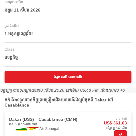
ត្រឡប់មកវិញ
អង្គារ 11 សីហា 2026
អ្នកដំណើរ
1 មនុស្សពេញវ័យ
Class
សេដ្ឋកិច្ច
ស្វែងរកជើងហោះហើរ
បច្ចុប្បន្នភាពចុងក្រោយនៅ
8 សីហា 2026 នៅ​ម៉ោង 05:48 PM ម៉ោង​សកល +0
កក់ និងទទួលបានកិច្ចព្រមព្រៀងជើងហោះហើរដ៏ល្អបំផុតពី Dakar ទៅ
Casablanca
Dakar (DSS)
Casablanca (CMN)
ចាប់ផ្ដើមពី
US$ 361.03
ចន្ទ 5 តុលា
តាមដាន
តម្លៃ/ អ្នកដំណើរ
Air Senegal
កក់