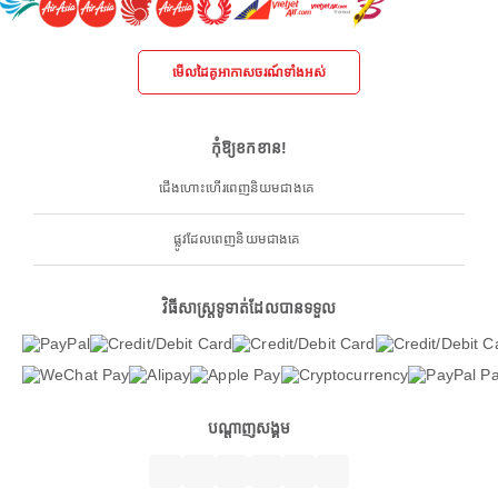
មើលដៃគូអាកាសចរណ៍ទាំងអស់
កុំឱ្យខកខាន!
ជើងហោះហើរពេញនិយមជាងគេ
ផ្លូវដែលពេញនិយមជាងគេ
វិធីសាស្ត្រទូទាត់ដែលបានទទួល
បណ្តាញសង្គម