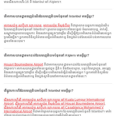
មានជើងហោះហើរ 16 ពី Istanbul ទៅ Algiers។
តើអាកាសយានដ្ឋានចេញដំណើរដែលពេញនិយមបំផុតនៅ Istanbul មានអ្វីខ្លះ?
អាកាសយ៉ូន សាប៊ីហា ហ្គោកហេន
,
អាកាសយ៉ូន អ៊ីស្តង់ប៊ឺល
គឺជាព្រលានយន្តហោះចេញដំណើរ
ដែលពេញនិយមបំផុតនៅ Istanbul។ ព្រលានយន្តហោះទាំងនេះផ្តល់ ចំណតរថយន្ត, តាក់ស៊ី,
សណ្ឋាគារព្រលានយន្តហោះ និងសេវាកម្មផ្សេងៗជាច្រើន ដើម្បីធ្វើឱ្យបទពិសោធន៍ដំណើររបស់អ្នក
ប្រសើរឡើង។ អ្នកអាចពិនិត្យព័ត៌មានលម្អិតអំពីសេវាកម្ម និងប្លង់តំបន់តែរបស់តំបន់អាកាសយាន
ដ្ឋានទាំងនេះបាន។
តើអាកាសយានដ្ឋានមកដល់ដែលពេញនិយមបំផុតនៅ Algiers មានអ្វីខ្លះ?
Houari Boumediene Airport
គឺជាអាកាសយានដ្ឋានមកដល់ដែលពេញនិយមបំផុតនៅ
Algiers។ អាកាសយានដ្ឋានទាំងនេះផ្តល់ជូន គ្លីនិក និងឱសថស្ថាន, បន្ទប់ថែរក្សាក្មេង, រទេះរុញ
និងសេវាកម្មផ្សេងៗជាច្រើន ដើម្បីបង្កើនបទពិសោធន៍ធ្វើដំណើររបស់អ្នក។ អ្នកអាចពិនិត្យមើល
ព័ត៌មានលម្អិតអំពីសេវាកម្ម និងប្លង់ស្ថានីយនៅអាកាសយានដ្ឋានទាំងនេះ។
តើផ្លូវហោះហើរដែលពេញនិយមបំផុតពី Istanbul មានអ្វីខ្លះ?
ជើងហោះហើរពី អាកាសយ៉ូន សាប៊ីហា ហ្គោកហេន ទៅ Kuala Lumpur International
Airport
,
ជើងហោះហើរពី អាកាសយ៉ូន អ៊ីស្តង់ប៊ឺល ទៅ Houari Boumediene Airport
,
ជើងហោះហើរពី អាកាសយ៉ូន សាប៊ីហា ហ្គោកហេន ទៅ Casablanca Mohammed V
International Airport
គឺជាមាគ៌ាព្រលានយន្តហោះដែលពេញនិយមបំផុតពី Istanbul។ មាគ៌ា
ទាំងនេះផ្តល់នូវការតភ្ជាប់ដ៏ងាយស្រួលសម្រាប់ការធ្វើដំណើររបស់អ្នក។