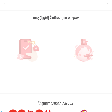
ហេតុអ្វីត្រូវធ្វើដំណើរជាមួយ Airpaz
ដៃគូអាកាសចរណ៍ Airpaz