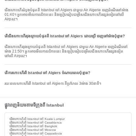
ជើងហោះហើរដំបូងបំផុតពី Istanbul ទៅ Algiers ជាមួយ Air Algerie ចេញដំណើរនៅម៉ោង
01:40។ អ្នកអាចមើលកាលវិភាគនេះ និងប្រៀបធៀបជម្រើសជើងហោះហើរផ្សេងទៀតនៅលើ
Airpaz។
តើជើងហោះហើរចុងក្រោយបំផុតពី Istanbul ទៅ Algiers ដោយប្រើ ចេញនៅម៉ោងប៉ុន្មាន?
ជើងហោះហើរចុងក្រោយបំផុតពី Istanbul ទៅ Algiers ជាមួយ Air Algerie ចេញដំណើរនៅ
ម៉ោង 21:50។ អ្នកអាចមើលកាលវិភាគនេះ និងប្រៀបធៀបជម្រើសជើងហោះហើរផ្សេងទៀត
នៅលើ Airpaz។
តើការហោះហើរពី Istanbul ទៅ Algiers ចំណាយពេលប៉ុន្មាន?
រយៈពេលហោះហើរពី Istanbul ទៅ Algiers គឺប្រហែល 3ម៉ោង 30នាទី។
ផ្លូវពេញនិយមតាមទីក្រុងពី Istanbul
ជើងហោះហើរពី Istanbul ទៅ Kuala Lumpur
ជើងហោះហើរពី Istanbul ទៅ Casablanca
ជើងហោះហើរពី Istanbul ទៅ Bangkok
ជើងហោះហើរពី Istanbul ទៅ Moscow
ជើងហោះហើរពី Istanbul ទៅ Cappadocia