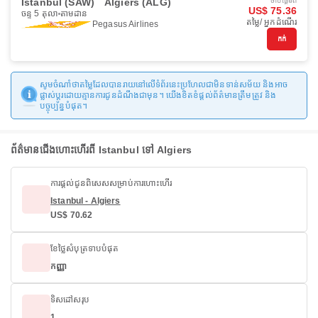
Istanbul (SAW)
Algiers (ALG)
ចាប់ផ្ដើមពី
US$ 75.36
ចន្ទ 5 តុលា
តាមដាន
តម្លៃ/ អ្នកដំណើរ
Pegasus Airlines
កក់
សូមចំណាំថាតម្លៃដែលបានរាយនៅលើទំព័រនេះប្រហែលជាមិនទាន់សម័យ និងអាច
ផ្លាស់ប្តូរដោយគ្មានការជូនដំណឹងជាមុន។ យើងខិតខំផ្តល់ព័ត៌មានត្រឹមត្រូវ និង
បច្ចុប្បន្នបំផុត។
ព័ត៌មានជើងហោះហើរពី Istanbul ទៅ Algiers
ការផ្តល់ជូនពិសេសសម្រាប់ការហោះហើរ
Istanbul - Algiers
US$ 70.62
ខែថ្លៃសំបុត្រទាបបំផុត
កញ្ញា
ទិសដៅសរុប
1