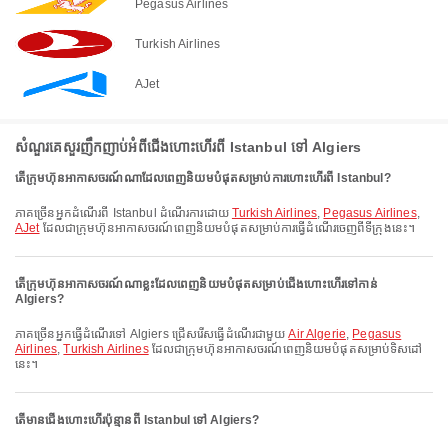
Pegasus Airlines
Turkish Airlines
AJet
សំណួរគេសួរញឹកញាប់អំពីជើងហោះហើរពី Istanbul ទៅ Algiers
តើក្រុមហ៊ុនអាកាសចរណ៍ណាដែលពេញនិយមបំផុតសម្រាប់ការហោះហើរពី Istanbul?
ភាគច្រើនអ្នកដំណើរពី Istanbul ដំណើរការដោយ
Turkish Airlines
,
Pegasus Airlines
,
AJet
ដែលជាក្រុមហ៊ុនអាកាសចរណ៍ពេញនិយមបំផុតសម្រាប់ការធ្វើដំណើរចេញពីទីក្រុងនេះ។
តើក្រុមហ៊ុនអាកាសចរណ៍ណាខ្លះដែលពេញនិយមបំផុតសម្រាប់ជើងហោះហើរទៅកាន់
Algiers?
ភាគច្រើនអ្នកធ្វើដំណើរទៅ Algiers ជ្រើសរើសធ្វើដំណើរជាមួយ
Air Algerie
,
Pegasus
Airlines
,
Turkish Airlines
ដែលជាក្រុមហ៊ុនអាកាសចរណ៍ពេញនិយមបំផុតសម្រាប់ទិសដៅ
នេះ។
តើមានជើងហោះហើរប៉ុន្មានពី Istanbul ទៅ Algiers?