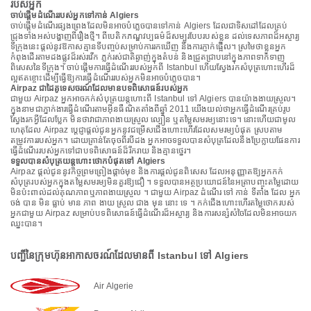
របស់អ្នក
ចាប់ផ្តើមដំណើររបស់អ្នកទៅកាន់ Algiers
ចាប់ផ្តើមដំណើរផ្សងព្រេងដែលមិនអាចបំភ្លេចបានទៅកាន់ Algiers ដែលជាទិសដៅដែលគ្រប់
ជ្រុងទាំងអស់បង្ហាញពីរឿងថ្មី។ ពីបេតិកភណ្ឌវប្បធម៌ដ៏សម្បូរបែបរបស់ខ្លួន ដល់ទេសភាពដ៏អស្ចារ្យ
ទីក្រុងនេះផ្តល់នូវឱកាសគ្មានទីបញ្ចប់សម្រាប់ការរកឃើញ និងការភ្ញាក់ផ្អើល។ ស្រមៃថាខ្លួនអ្នក
កំពុងដើរតាមដងផ្លូវដ៏រស់រវើក ភ្លក់រស់ជាតិឆ្ងាញ់ក្នុងតំបន់ និងជ្រួតជ្រាបនៅក្នុងភាពទាក់ទាញ
ពិសេសនៃទីក្រុង។ ចាប់ផ្តើមការធ្វើដំណើររបស់អ្នកពី Istanbul ហើយស្វែងរកសំបុត្រហោះហើរដ៏
ល្អឥតខ្ចោះដើម្បីធ្វើឱ្យការធ្វើដំណើររបស់អ្នកមិនអាចបំភ្លេចបាន។
Airpaz ជាដៃគូទេសចរណ៍ដែលមានបទពិសោធន៍របស់អ្នក
ជាមួយ Airpaz អ្នកអាចកក់សំបុត្រយន្តហោះពី Istanbul ទៅ Algiers បានយ៉ាងងាយស្រួល។
ក្នុងនាមជាភ្នាក់ងារធ្វើដំណើរតាមអ៊ីនធឺណិតតាំងពីឆ្នាំ 2011 យើងយល់ថាអ្នកធ្វើដំណើរគ្រប់រូប
ស្វែងរកអ្វីដែលប្លែក មិនថាវាជាភាពងាយស្រួល ល្បឿន ឬតម្លៃសមរម្យនោះទេ។ នោះហើយជាមូល
ហេតុដែល Airpaz ប្តេជ្ញាផ្តល់ជូនអ្នកនូវជម្រើសជើងហោះហើរដែលសមរម្យបំផុត ស្របតាម
តម្រូវការរបស់អ្នក។ ដោយគ្រាន់តែចុចពីរបីដង អ្នកអាចទទួលបានសំបុត្រដែលនឹងប្រែក្លាយផែនការ
ធ្វើដំណើររបស់អ្នកទៅជាបទពិសោធន៍ដ៏រីករាយ និងគ្មានថ្នេរ។
ទទួលបានសំបុត្រយន្តហោះថោកបំផុតទៅ Algiers
Airpaz ផ្តល់ជូននូវកិច្ចព្រមព្រៀងផ្តាច់មុខ និងការផ្តល់ជូនពិសេស ដែលអនុញ្ញាតឱ្យអ្នកកក់
សំបុត្ររបស់អ្នកក្នុងតម្លៃសមរម្យមិនគួរឱ្យជឿ ។ ទទួលបានអត្ថប្រយោជន៍នៃអត្រាបញ្ចុះតម្លៃដោយ
មិនប៉ះពាល់ដល់គុណភាពឬភាពងាយស្រួល ។ ជាមួយ Airpaz ដំណើរ ទៅ កាន់ ទីតាំង ដែល អ្នក
ចង់ បាន មិន ធ្លាប់ មាន ភាព ងាយ ស្រួល ជាង មុន នោះ ទេ ។ កក់ជើងហោះហើរតម្លៃថោករបស់
អ្នកជាមួយ Airpaz សម្រាប់បទពិសោធន៍ធ្វើដំណើរដ៏អស្ចារ្យ និងការសន្សំសំចៃដែលមិនអាចយក
ឈ្នះបាន។
បញ្ជីនៃក្រុមហ៊ុនអាកាសចរណ៍ដែលមានពី Istanbul ទៅ Algiers
Air Algerie