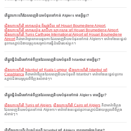
តើផ្លូវហោះហើរដែលពេញនិយមបំផុតទៅកាន់ Algiers មានអ្វីខ្លះ?
ជើងហោះហើរពី អាកាសយ៉ូន អ៊ីស្តង់ប៊ឺល ទៅ Houari Boumediene Airport
,
ជើងហោះហើរពី អាកាសយ៉ូន សាប៊ីហា ហ្គោកហេន ទៅ Houari Boumediene Airport
,
ជើងហោះហើរពី Tunis Carthage International Airport ទៅ Houari Boumediene
Airport
គឺជាមាគ៌ាព្រលានយន្តហោះដែលពេញនិយមបំផុតទៅកាន់ Algiers។ មាគ៌ាទាំងនេះផ្តល់
នូវការតភ្ជាប់ដ៏ងាយស្រួលសម្រាប់ការធ្វើដំណើររបស់អ្នក។
តើផ្លូវធ្វើដំណើរទៅកាន់ទីក្រុងដែលពេញនិយមបំផុតពី Istanbul មានអ្វីខ្លះ?
ជើងហោះហើរពី Istanbul ទៅ Kuala Lumpur
,
ជើងហោះហើរពី Istanbul ទៅ
Casablanca
គឺជាមាគ៌ាទីក្រុងដែលពេញនិយមបំផុតពី Istanbul។ មាគ៌ាទាំងនេះផ្តល់នូវការ
តភ្ជាប់ដ៏ងាយស្រួលពីទីក្រុងសំខាន់ៗ។
តើផ្លូវធ្វើដំណើរទៅកាន់ទីក្រុងដែលពេញនិយមបំផុតទៅកាន់ Algiers មានអ្វីខ្លះ?
ជើងហោះហើរពី Tunis ទៅ Algiers
,
ជើងហោះហើរពី Cairo ទៅ Algiers
គឺជាមាគ៌ាទីក្រុង
ដែលពេញនិយមបំផុតទៅកាន់ Algiers។ មាគ៌ាទាំងនេះផ្តល់នូវការតភ្ជាប់ដ៏ងាយស្រួលពីទីក្រុង
សំខាន់ៗ។
តើជើងហោះហើរ ដំបូងបំផុតពី Istanbul ទៅ Algiers ចាកចេញម៉ោងប៉ុន្មាន?