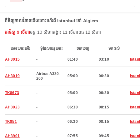
ពិនិត្យកាលវិភាគជើងហោះហើរពី Istanbul ទៅ Algiers
អាទិត្យ 9 សីហា
ចន្ទ 10 សីហា
អង្គារ 11 សីហា
ពុធ 12 សីហា
លេខហោះហើរ
ម៉ូដែលយន្តហោះ
ចាកចេញ
មកដល់
AH3015
-
01:40
03:10
Istan
Airbus A330-
AH3019
05:00
06:30
Istan
200
TK8673
-
05:00
06:30
Istan
AH3923
-
06:30
08:15
Istan
TK851
-
06:30
08:15
Istan
AH3901
-
07:55
09:45
Istan