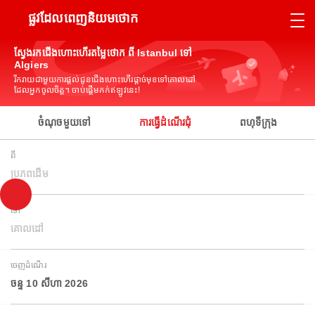
ផ្លូវដែលពេញនិយមថោក
ស្វែងរកជើងហោះហើរតម្លៃថោក ពី Istanbul ទៅ
Algiers
រីករាយជាមួយការផ្តល់ជូនជើងហោះហើរផ្តាច់មុខទៅគោលដៅ
ដែលអ្នកចូលចិត្ត។ ចាប់ផ្តើមកក់ឥឡូវនេះ!
ចំណុចមួយទៅ
ការធ្វើដំណើរជុំ
ពហុទីក្រុង
ពី
ប្រភពដើម
ទៅ
គោលដៅ
ចេញដំណើរ
ចន្ទ 10 សីហា 2026