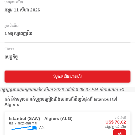
ត្រឡប់មកវិញ
អង្គារ 11 សីហា 2026
អ្នកដំណើរ
1 មនុស្សពេញវ័យ
Class
សេដ្ឋកិច្ច
ស្វែងរកជើងហោះហើរ
បច្ចុប្បន្នភាពចុងក្រោយនៅ
8 សីហា 2026 នៅ​ម៉ោង 08:37 PM ម៉ោង​សកល +0
កក់ និងទទួលបានកិច្ចព្រមព្រៀងជើងហោះហើរដ៏ល្អបំផុតពី Istanbul ទៅ
Algiers
Istanbul (SAW)
Algiers (ALG)
ចាប់ផ្ដើមពី
US$ 70.62
ចន្ទ 7 កញ្ញា
តាមដាន
តម្លៃ/ អ្នកដំណើរ
AJet
កក់