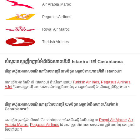
Air Arabia Maroc
Pegasus Airlines
Royal Air Maroc
Turkish Airlines
សំណួរគេសួរញឹកញាប់អំពីជើងហោះហើរពី Istanbul ទៅ Casablanca
តើក្រុមហ៊ុនអាកាសចរណ៍ណាដែលពេញនិយមបំផុតសម្រាប់ការហោះហើរពី Istanbul?
ភាគច្រើនអ្នកដំណើរពី Istanbul ដំណើរការដោយ
Turkish Airlines
,
Pegasus Airlines
,
AJet
ដែលជាក្រុមហ៊ុនអាកាសចរណ៍ពេញនិយមបំផុតសម្រាប់ការធ្វើដំណើរចេញពីទីក្រុងនេះ។
តើក្រុមហ៊ុនអាកាសចរណ៍ណាខ្លះដែលពេញនិយមបំផុតសម្រាប់ជើងហោះហើរទៅកាន់
Casablanca?
ភាគច្រើនអ្នកធ្វើដំណើរទៅ Casablanca ជ្រើសរើសធ្វើដំណើរជាមួយ
Royal Air Maroc
,
Air
Arabia Maroc
,
Pegasus Airlines
ដែលជាក្រុមហ៊ុនអាកាសចរណ៍ពេញនិយមបំផុតសម្រាប់
ទិសដៅនេះ។