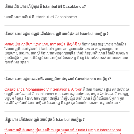
តើមានជើងហោះហើរប៉ុន្មានពី Istanbul ទៅ Casablanca?
មានជើងហោះហើរ 6 ពី Istanbul ទៅ Casablanca។
តើអាកាសយានដ្ឋានចេញដំណើរដែលពេញនិយមបំផុតនៅ Istanbul មានអ្វីខ្លះ?
អាកាសយ៉ូន សាប៊ីហា ហ្គោកហេន
,
អាកាសយ៉ូន អ៊ីស្តង់ប៊ឺល
គឺជាព្រលានយន្តហោះចេញដំណើរ
ដែលពេញនិយមបំផុតនៅ Istanbul។ ព្រលានយន្តហោះទាំងនេះផ្តល់ សណ្ឋាគារព្រលាន
យន្តហោះ, រទេះរុញ, តាក់ស៊ី និងសេវាកម្មផ្សេងៗជាច្រើន ដើម្បីធ្វើឱ្យបទពិសោធន៍ដំណើររបស់អ្នក
ប្រសើរឡើង។ អ្នកអាចពិនិត្យព័ត៌មានលម្អិតអំពីសេវាកម្ម និងប្លង់តំបន់តែរបស់តំបន់អាកាសយាន
ដ្ឋានទាំងនេះបាន។
តើអាកាសយានដ្ឋានមកដល់ដែលពេញនិយមបំផុតនៅ Casablanca មានអ្វីខ្លះ?
Casablanca Mohammed V International Airport
គឺជាអាកាសយានដ្ឋានមកដល់ដែល
ពេញនិយមបំផុតនៅ Casablanca។ អាកាសយានដ្ឋានទាំងនេះផ្តល់ជូន តំបន់ជក់បារី, រទេះរុញ,
បន្ទប់អធិស្ឋាន និងសេវាកម្មផ្សេងៗជាច្រើន ដើម្បីបង្កើនបទពិសោធន៍ធ្វើដំណើររបស់អ្នក។ អ្នក
អាចពិនិត្យមើលព័ត៌មានលម្អិតអំពីសេវាកម្ម និងប្លង់ស្ថានីយនៅអាកាសយានដ្ឋានទាំងនេះ។
តើផ្លូវហោះហើរដែលពេញនិយមបំផុតពី Istanbul មានអ្វីខ្លះ?
ជើងហោះហើរពី អាកាសយ៉ូន សាប៊ីហា ហ្គោកហេន ទៅ Kuala Lumpur International