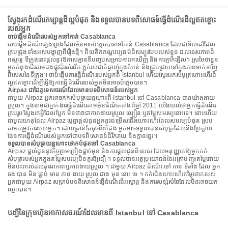
ស្វែងរកដំណើរកម្សាន្តដ៏ល្អបំផុត និងទទួលបានបទពិសោធន៍ធ្វើដំណើរដ៏ល្អឥតខ្ចោះ
របស់អ្នក
ចាប់ផ្តើមដំណើររបស់អ្នកទៅកាន់ Casablanca
ចាប់ផ្តើមដំណើរផ្សងព្រេងដែលមិនអាចបំភ្លេចបានទៅកាន់ Casablanca ដែលជាទិសដៅដែល
គ្រប់ជ្រុងទាំងអស់បង្ហាញពីរឿងថ្មី។ ពីបេតិកភណ្ឌវប្បធម៌ដ៏សម្បូរបែបរបស់ខ្លួន ដល់ទេសភាពដ៏
អស្ចារ្យ ទីក្រុងនេះផ្តល់នូវឱកាសគ្មានទីបញ្ចប់សម្រាប់ការរកឃើញ និងការភ្ញាក់ផ្អើល។ ស្រមៃថាខ្លួន
អ្នកកំពុងដើរតាមដងផ្លូវដ៏រស់រវើក ភ្លក់រស់ជាតិឆ្ងាញ់ក្នុងតំបន់ និងជ្រួតជ្រាបនៅក្នុងភាពទាក់ទាញ
ពិសេសនៃទីក្រុង។ ចាប់ផ្តើមការធ្វើដំណើររបស់អ្នកពី Istanbul ហើយស្វែងរកសំបុត្រហោះហើរដ៏
ល្អឥតខ្ចោះដើម្បីធ្វើឱ្យការធ្វើដំណើររបស់អ្នកមិនអាចបំភ្លេចបាន។
Airpaz ជាដៃគូទេសចរណ៍ដែលមានបទពិសោធន៍របស់អ្នក
ជាមួយ Airpaz អ្នកអាចកក់សំបុត្រយន្តហោះពី Istanbul ទៅ Casablanca បានយ៉ាងងាយ
ស្រួល។ ក្នុងនាមជាភ្នាក់ងារធ្វើដំណើរតាមអ៊ីនធឺណិតតាំងពីឆ្នាំ 2011 យើងយល់ថាអ្នកធ្វើដំណើរ
គ្រប់រូបស្វែងរកអ្វីដែលប្លែក មិនថាវាជាភាពងាយស្រួល ល្បឿន ឬតម្លៃសមរម្យនោះទេ។ នោះហើយ
ជាមូលហេតុដែល Airpaz ប្តេជ្ញាផ្តល់ជូនអ្នកនូវជម្រើសជើងហោះហើរដែលសមរម្យបំផុត ស្រប
តាមតម្រូវការរបស់អ្នក។ ដោយគ្រាន់តែចុចពីរបីដង អ្នកអាចទទួលបានសំបុត្រដែលនឹងប្រែក្លាយ
ផែនការធ្វើដំណើររបស់អ្នកទៅជាបទពិសោធន៍ដ៏រីករាយ និងគ្មានថ្នេរ។
ទទួលបានសំបុត្រយន្តហោះថោកបំផុតទៅ Casablanca
Airpaz ផ្តល់ជូននូវកិច្ចព្រមព្រៀងផ្តាច់មុខ និងការផ្តល់ជូនពិសេស ដែលអនុញ្ញាតឱ្យអ្នកកក់
សំបុត្ររបស់អ្នកក្នុងតម្លៃសមរម្យមិនគួរឱ្យជឿ ។ ទទួលបានអត្ថប្រយោជន៍នៃអត្រាបញ្ចុះតម្លៃដោយ
មិនប៉ះពាល់ដល់គុណភាពឬភាពងាយស្រួល ។ ជាមួយ Airpaz ដំណើរ ទៅ កាន់ ទីតាំង ដែល អ្នក
ចង់ បាន មិន ធ្លាប់ មាន ភាព ងាយ ស្រួល ជាង មុន នោះ ទេ ។ កក់ជើងហោះហើរតម្លៃថោករបស់
អ្នកជាមួយ Airpaz សម្រាប់បទពិសោធន៍ធ្វើដំណើរដ៏អស្ចារ្យ និងការសន្សំសំចៃដែលមិនអាចយក
ឈ្នះបាន។
បញ្ជីនៃក្រុមហ៊ុនអាកាសចរណ៍ដែលមានពី Istanbul ទៅ Casablanca