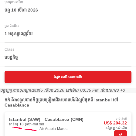
ត្រឡប់មកវិញ
ចន្ទ 10 សីហា 2026
អ្នកដំណើរ
1 មនុស្សពេញវ័យ
Class
សេដ្ឋកិច្ច
ស្វែងរកជើងហោះហើរ
បច្ចុប្បន្នភាពចុងក្រោយនៅ
6 សីហា 2026 នៅ​ម៉ោង 08:36 PM ម៉ោង​សកល +0
កក់ និងទទួលបានកិច្ចព្រមព្រៀងជើងហោះហើរដ៏ល្អបំផុតពី Istanbul ទៅ
Casablanca
Istanbul (SAW)
Casablanca (CMN)
ចាប់ផ្ដើមពី
US$ 204.32
អាទិត្យ 18 តុលា
តាមដាន
តម្លៃ/ អ្នកដំណើរ
Air Arabia Maroc
កក់