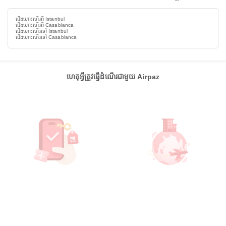
ជើងហោះហើរពី Istanbul
ជើងហោះហើរពី Casablanca
ជើងហោះហើរទៅ Istanbul
ជើងហោះហើរទៅ Casablanca
ហេតុអ្វីត្រូវធ្វើដំណើរជាមួយ Airpaz