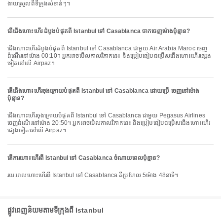
ងាយស្រួលពីទីក្រុងសំខាន់ៗ។
តើជើងហោះហើរ ដំបូងបំផុតពី Istanbul ទៅ Casablanca ចាកចេញម៉ោងប៉ុន្មាន?
ជើងហោះហើរដំបូងបំផុតពី Istanbul ទៅ Casablanca ជាមួយ Air Arabia Maroc ចេញ
ដំណើរនៅម៉ោង 00:10។ អ្នកអាចមើលកាលវិភាគនេះ និងប្រៀបធៀបជម្រើសជើងហោះហើរផ្សេង
ទៀតនៅលើ Airpaz។
តើជើងហោះហើរចុងក្រោយបំផុតពី Istanbul ទៅ Casablanca ដោយប្រើ ចេញនៅម៉ោង
ប៉ុន្មាន?
ជើងហោះហើរចុងក្រោយបំផុតពី Istanbul ទៅ Casablanca ជាមួយ Pegasus Airlines
ចេញដំណើរនៅម៉ោង 20:50។ អ្នកអាចមើលកាលវិភាគនេះ និងប្រៀបធៀបជម្រើសជើងហោះហើរ
ផ្សេងទៀតនៅលើ Airpaz។
តើការហោះហើរពី Istanbul ទៅ Casablanca ចំណាយពេលប៉ុន្មាន?
រយៈពេលហោះហើរពី Istanbul ទៅ Casablanca គឺប្រហែល 5ម៉ោង 48នាទី។
ផ្លូវពេញនិយមតាមទីក្រុងពី Istanbul