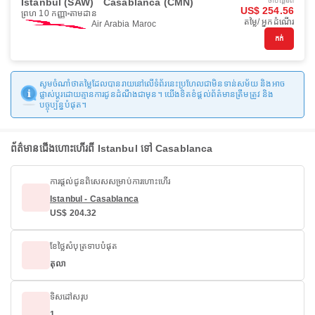
Istanbul (SAW)
Casablanca (CMN)
ចាប់ផ្ដើមពី
US$ 254.56
ព្រហ 10 កញ្ញា
តាមដាន
តម្លៃ/ អ្នកដំណើរ
Air Arabia Maroc
កក់
សូមចំណាំថាតម្លៃដែលបានរាយនៅលើទំព័រនេះប្រហែលជាមិនទាន់សម័យ និងអាច
ផ្លាស់ប្តូរដោយគ្មានការជូនដំណឹងជាមុន។ យើងខិតខំផ្តល់ព័ត៌មានត្រឹមត្រូវ និង
បច្ចុប្បន្នបំផុត។
ព័ត៌មានជើងហោះហើរពី Istanbul ទៅ Casablanca
ការផ្តល់ជូនពិសេសសម្រាប់ការហោះហើរ
Istanbul - Casablanca
US$ 204.32
ខែថ្លៃសំបុត្រទាបបំផុត
តុលា
ទិសដៅសរុប
1