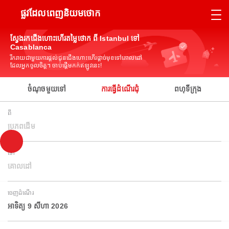
ផ្លូវដែលពេញនិយមថោក
ស្វែងរកជើងហោះហើរតម្លៃថោក ពី Istanbul ទៅ
Casablanca
រីករាយជាមួយការផ្តល់ជូនជើងហោះហើរផ្តាច់មុខទៅគោលដៅ
ដែលអ្នកចូលចិត្ត។ ចាប់ផ្តើមកក់ឥឡូវនេះ!
ចំណុចមួយទៅ
ការធ្វើដំណើរជុំ
ពហុទីក្រុង
ពី
ប្រភពដើម
ទៅ
គោលដៅ
ចេញដំណើរ
អាទិត្យ 9 សីហា 2026