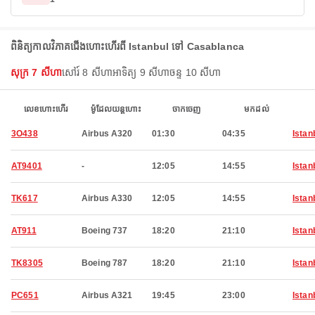
ពិនិត្យកាលវិភាគជើងហោះហើរពី Istanbul ទៅ Casablanca
សុក្រ 7 សីហា
សៅរ៍ 8 សីហា
អាទិត្យ 9 សីហា
ចន្ទ 10 សីហា
លេខហោះហើរ
ម៉ូដែលយន្តហោះ
ចាកចេញ
មកដល់
3O438
Airbus A320
01:30
04:35
Istan
AT9401
-
12:05
14:55
Istan
TK617
Airbus A330
12:05
14:55
Istan
AT911
Boeing 737
18:20
21:10
Istan
TK8305
Boeing 787
18:20
21:10
Istan
PC651
Airbus A321
19:45
23:00
Istan