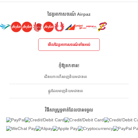
ដៃគូអាកាសចរណ៍ Airpaz
មើលដៃគូអាកាសចរណ៍ទាំងអស់
កុំឱ្យខកខាន!
ជើងហោះហើរពេញនិយមជាងគេ
ផ្លូវដែលពេញនិយមជាងគេ
វិធីសាស្ត្រទូទាត់ដែលបានទទួល