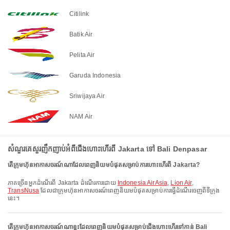
Citilink
Batik Air
Pelita Air
Garuda Indonesia
Sriwijaya Air
NAM Air
សំណួរគេសួរញឹកញាប់អំពីជើងហោះហើរពី Jakarta ទៅ Bali Denpasar
តើក្រុមហ៊ុនអាកាសចរណ៍ណាដែលពេញនិយមបំផុតសម្រាប់ការហោះហើរពី Jakarta?
ភាគច្រើនអ្នកដំណើរពី Jakarta ដំណើរការដោយ
Indonesia AirAsia
,
Lion Air
,
TransNusa
ដែលជាក្រុមហ៊ុនអាកាសចរណ៍ពេញនិយមបំផុតសម្រាប់ការធ្វើដំណើរចេញពីទីក្រុង
នេះ។
តើក្រុមហ៊ុនអាកាសចរណ៍ណាខ្លះដែលពេញនិយមបំផុតសម្រាប់ជើងហោះហើរទៅកាន់ Bali