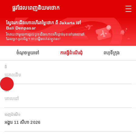
ផ្លូវដែលពេញនិយមថោក
ស្វែងរកជើងហោះហើរតម្លៃថោក ពី Jakarta ទៅ
Bali Denpasar
រីករាយជាមួយការផ្តល់ជូនជើងហោះហើរផ្តាច់មុខទៅគោលដៅ
ដែលអ្នកចូលចិត្ត។ ចាប់ផ្តើមកក់ឥឡូវនេះ!
ចំណុចមួយទៅ
ការធ្វើដំណើរជុំ
ពហុទីក្រុង
ពី
ប្រភពដើម
ទៅ
គោលដៅ
ចេញដំណើរ
អង្គារ 11 សីហា 2026