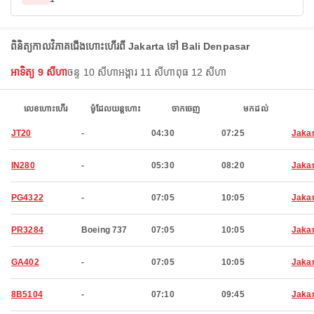
ពិនិត្យកាលវិភាគជើងហោះហើរពី Jakarta ទៅ Bali Denpasar
អាទិត្យ 9 សីហា
ចន្ទ 10 សីហា
អង្គារ 11 សីហា
ពុធ 12 សីហា
លេខហោះហើរ
ម៉ូដែលយន្តហោះ
ចាកចេញ
មកដល់
JT20
-
04:30
07:25
Jaka
IN280
-
05:30
08:20
Jaka
PG4322
-
07:05
10:05
Jaka
PR3284
Boeing 737
07:05
10:05
Jaka
GA402
-
07:05
10:05
Jaka
8B5104
-
07:10
09:45
Jaka