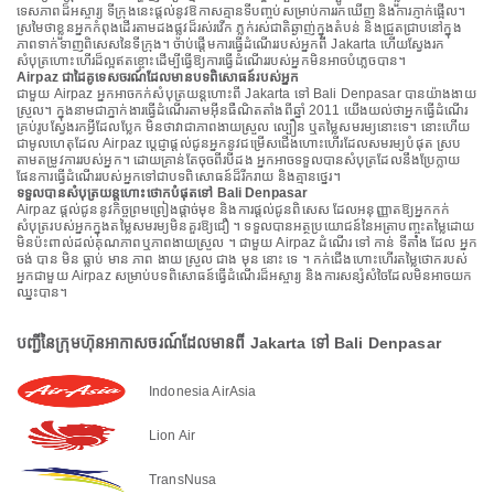
ទេសភាពដ៏អស្ចារ្យ ទីក្រុងនេះផ្តល់នូវឱកាសគ្មានទីបញ្ចប់សម្រាប់ការរកឃើញ និងការភ្ញាក់ផ្អើល។
ស្រមៃថាខ្លួនអ្នកកំពុងដើរតាមដងផ្លូវដ៏រស់រវើក ភ្លក់រស់ជាតិឆ្ងាញ់ក្នុងតំបន់ និងជ្រួតជ្រាបនៅក្នុង
ភាពទាក់ទាញពិសេសនៃទីក្រុង។ ចាប់ផ្តើមការធ្វើដំណើររបស់អ្នកពី Jakarta ហើយស្វែងរក
សំបុត្រហោះហើរដ៏ល្អឥតខ្ចោះដើម្បីធ្វើឱ្យការធ្វើដំណើររបស់អ្នកមិនអាចបំភ្លេចបាន។
Airpaz ជាដៃគូទេសចរណ៍ដែលមានបទពិសោធន៍របស់អ្នក
ជាមួយ Airpaz អ្នកអាចកក់សំបុត្រយន្តហោះពី Jakarta ទៅ Bali Denpasar បានយ៉ាងងាយ
ស្រួល។ ក្នុងនាមជាភ្នាក់ងារធ្វើដំណើរតាមអ៊ីនធឺណិតតាំងពីឆ្នាំ 2011 យើងយល់ថាអ្នកធ្វើដំណើរ
គ្រប់រូបស្វែងរកអ្វីដែលប្លែក មិនថាវាជាភាពងាយស្រួល ល្បឿន ឬតម្លៃសមរម្យនោះទេ។ នោះហើយ
ជាមូលហេតុដែល Airpaz ប្តេជ្ញាផ្តល់ជូនអ្នកនូវជម្រើសជើងហោះហើរដែលសមរម្យបំផុត ស្រប
តាមតម្រូវការរបស់អ្នក។ ដោយគ្រាន់តែចុចពីរបីដង អ្នកអាចទទួលបានសំបុត្រដែលនឹងប្រែក្លាយ
ផែនការធ្វើដំណើររបស់អ្នកទៅជាបទពិសោធន៍ដ៏រីករាយ និងគ្មានថ្នេរ។
ទទួលបានសំបុត្រយន្តហោះថោកបំផុតទៅ Bali Denpasar
Airpaz ផ្តល់ជូននូវកិច្ចព្រមព្រៀងផ្តាច់មុខ និងការផ្តល់ជូនពិសេស ដែលអនុញ្ញាតឱ្យអ្នកកក់
សំបុត្ររបស់អ្នកក្នុងតម្លៃសមរម្យមិនគួរឱ្យជឿ ។ ទទួលបានអត្ថប្រយោជន៍នៃអត្រាបញ្ចុះតម្លៃដោយ
មិនប៉ះពាល់ដល់គុណភាពឬភាពងាយស្រួល ។ ជាមួយ Airpaz ដំណើរ ទៅ កាន់ ទីតាំង ដែល អ្នក
ចង់ បាន មិន ធ្លាប់ មាន ភាព ងាយ ស្រួល ជាង មុន នោះ ទេ ។ កក់ជើងហោះហើរតម្លៃថោករបស់
អ្នកជាមួយ Airpaz សម្រាប់បទពិសោធន៍ធ្វើដំណើរដ៏អស្ចារ្យ និងការសន្សំសំចៃដែលមិនអាចយក
ឈ្នះបាន។
បញ្ជីនៃក្រុមហ៊ុនអាកាសចរណ៍ដែលមានពី Jakarta ទៅ Bali Denpasar
Indonesia AirAsia
Lion Air
TransNusa