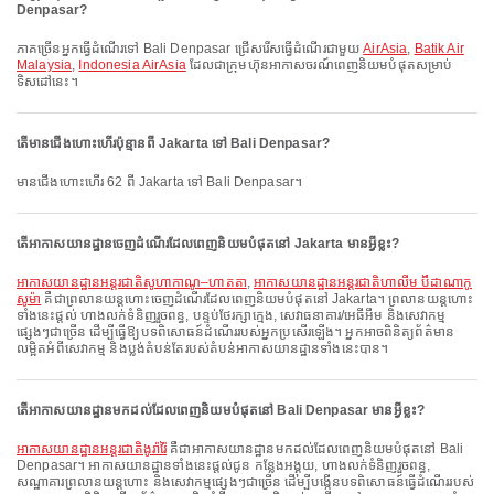
Denpasar?
ភាគច្រើនអ្នកធ្វើដំណើរទៅ Bali Denpasar ជ្រើសរើសធ្វើដំណើរជាមួយ
AirAsia
,
Batik Air
Malaysia
,
Indonesia AirAsia
ដែលជាក្រុមហ៊ុនអាកាសចរណ៍ពេញនិយមបំផុតសម្រាប់
ទិសដៅនេះ។
តើមានជើងហោះហើរប៉ុន្មានពី Jakarta ទៅ Bali Denpasar?
មានជើងហោះហើរ 62 ពី Jakarta ទៅ Bali Denpasar។
តើអាកាសយានដ្ឋានចេញដំណើរដែលពេញនិយមបំផុតនៅ Jakarta មានអ្វីខ្លះ?
អាកាសយានដ្ឋានអន្តរជាតិសូហាកាណូ–ហាតតា
,
អាកាសយានដ្ឋានអន្តរជាតិហាលីម ប៊ឺដាណាកូ
សូម៉ា
គឺជាព្រលានយន្តហោះចេញដំណើរដែលពេញនិយមបំផុតនៅ Jakarta។ ព្រលានយន្តហោះ
ទាំងនេះផ្តល់ ហាងលក់ទំនិញរួចពន្ធ, បន្ទប់ថែរក្សាក្មេង, សេវាធនាគារ/អេធីអឹម និងសេវាកម្ម
ផ្សេងៗជាច្រើន ដើម្បីធ្វើឱ្យបទពិសោធន៍ដំណើររបស់អ្នកប្រសើរឡើង។ អ្នកអាចពិនិត្យព័ត៌មាន
លម្អិតអំពីសេវាកម្ម និងប្លង់តំបន់តែរបស់តំបន់អាកាសយានដ្ឋានទាំងនេះបាន។
តើអាកាសយានដ្ឋានមកដល់ដែលពេញនិយមបំផុតនៅ Bali Denpasar មានអ្វីខ្លះ?
អាកាសយានដ្ឋានអន្តរជាតិងូរ៉ារ៉ៃ
គឺជាអាកាសយានដ្ឋានមកដល់ដែលពេញនិយមបំផុតនៅ Bali
Denpasar។ អាកាសយានដ្ឋានទាំងនេះផ្តល់ជូន កន្លែងអង្គុយ, ហាងលក់ទំនិញរួចពន្ធ,
សណ្ឋាគារព្រលានយន្តហោះ និងសេវាកម្មផ្សេងៗជាច្រើន ដើម្បីបង្កើនបទពិសោធន៍ធ្វើដំណើររបស់