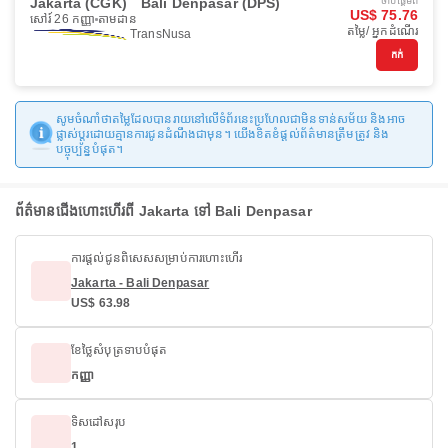
Jakarta (CGK)
Bali Denpasar (DPS)
ចាប់ផ្ដើមពី
US$ 75.76
សៅរ៍ 26 កញ្ញា
តាមដាន
តម្លៃ/ អ្នកដំណើរ
TransNusa
កក់
សូមចំណាំថាតម្លៃដែលបានរាយនៅលើទំព័រនេះប្រហែលជាមិនទាន់សម័យ និងអាច
ផ្លាស់ប្តូរដោយគ្មានការជូនដំណឹងជាមុន។ យើងខិតខំផ្តល់ព័ត៌មានត្រឹមត្រូវ និង
បច្ចុប្បន្នបំផុត។
ព័ត៌មានជើងហោះហើរពី Jakarta ទៅ Bali Denpasar
ការផ្តល់ជូនពិសេសសម្រាប់ការហោះហើរ
Jakarta - Bali Denpasar
US$ 63.98
ខែថ្លៃសំបុត្រទាបបំផុត
កញ្ញា
ទិសដៅសរុប
1