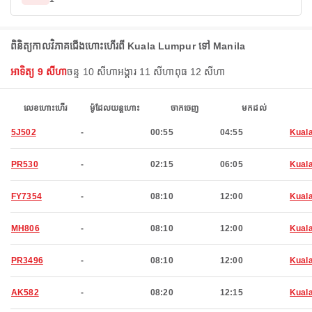
ពិនិត្យកាលវិភាគជើងហោះហើរពី Kuala Lumpur ទៅ Manila
អាទិត្យ 9 សីហា
ចន្ទ 10 សីហា
អង្គារ 11 សីហា
ពុធ 12 សីហា
លេខហោះហើរ
ម៉ូដែលយន្តហោះ
ចាកចេញ
មកដល់
5J502
-
00:55
04:55
Kual
PR530
-
02:15
06:05
Kual
FY7354
-
08:10
12:00
Kual
MH806
-
08:10
12:00
Kual
PR3496
-
08:10
12:00
Kual
AK582
-
08:20
12:15
Kual