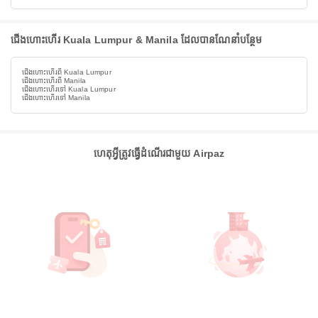
ជើងហោះហើរ Kuala Lumpur & Manila ដែលបានណែនាំបន្ថែម
ជើងហោះហើរពី Kuala Lumpur
ជើងហោះហើរពី Manila
ជើងហោះហើរទៅ Kuala Lumpur
ជើងហោះហើរទៅ Manila
ហេតុអ្វីត្រូវធ្វើដំណើរជាមួយ Airpaz