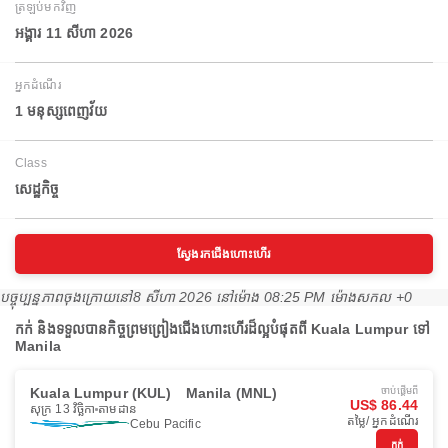
ត្រឡប់មកវិញ
អង្គារ 11 សីហា 2026
អ្នកដំណើរ
1 មនុស្សពេញវ័យ
Class
សេដ្ឋកិច្ច
ស្វែងរកជើងហោះហើរ
បច្ចុប្បន្នភាពចុងក្រោយនៅ
8 សីហា 2026 នៅ​ម៉ោង 08:25 PM ម៉ោង​សកល +0
កក់ និងទទួលបានកិច្ចព្រមព្រៀងជើងហោះហើរដ៏ល្អបំផុតពី Kuala Lumpur ទៅ
Manila
Kuala Lumpur (KUL)
Manila (MNL)
ចាប់ផ្ដើមពី
US$ 86.44
សុក្រ 13 វិច្ឆិកា
តាមដាន
តម្លៃ/ អ្នកដំណើរ
Cebu Pacific
កក់