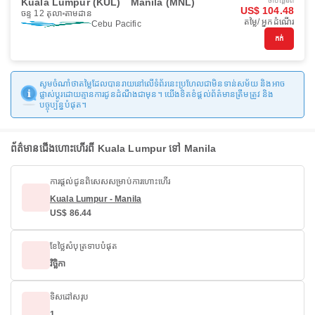
Kuala Lumpur (KUL)
Manila (MNL)
ចាប់ផ្ដើមពី
US$ 104.48
ចន្ទ 12 តុលា
តាមដាន
តម្លៃ/ អ្នកដំណើរ
Cebu Pacific
កក់
សូមចំណាំថាតម្លៃដែលបានរាយនៅលើទំព័រនេះប្រហែលជាមិនទាន់សម័យ និងអាច
ផ្លាស់ប្តូរដោយគ្មានការជូនដំណឹងជាមុន។ យើងខិតខំផ្តល់ព័ត៌មានត្រឹមត្រូវ និង
បច្ចុប្បន្នបំផុត។
ព័ត៌មានជើងហោះហើរពី Kuala Lumpur ទៅ Manila
ការផ្តល់ជូនពិសេសសម្រាប់ការហោះហើរ
Kuala Lumpur - Manila
US$ 86.44
ខែថ្លៃសំបុត្រទាបបំផុត
វិច្ឆិកា
ទិសដៅសរុប
1