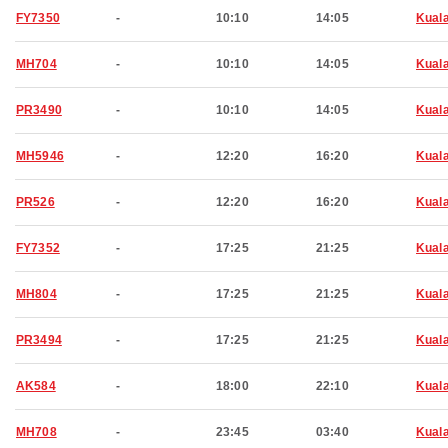
FY7350
-
10:10
14:05
Kual
MH704
-
10:10
14:05
Kual
PR3490
-
10:10
14:05
Kual
MH5946
-
12:20
16:20
Kual
PR526
-
12:20
16:20
Kual
FY7352
-
17:25
21:25
Kual
MH804
-
17:25
21:25
Kual
PR3494
-
17:25
21:25
Kual
AK584
-
18:00
22:10
Kual
MH708
-
23:45
03:40
Kual