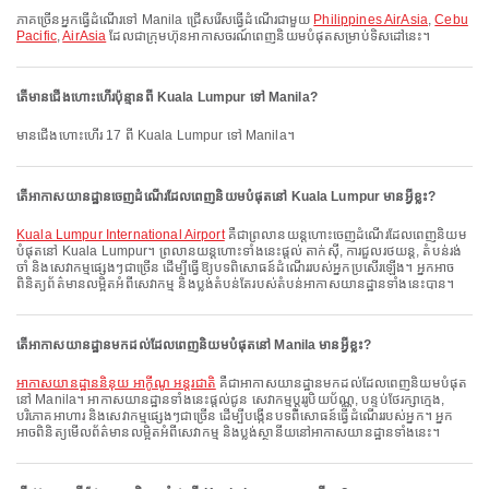
ភាគច្រើនអ្នកធ្វើដំណើរទៅ Manila ជ្រើសរើសធ្វើដំណើរជាមួយ
Philippines AirAsia
,
Cebu
Pacific
,
AirAsia
ដែលជាក្រុមហ៊ុនអាកាសចរណ៍ពេញនិយមបំផុតសម្រាប់ទិសដៅនេះ។
តើមានជើងហោះហើរប៉ុន្មានពី Kuala Lumpur ទៅ Manila?
មានជើងហោះហើរ 17 ពី Kuala Lumpur ទៅ Manila។
តើអាកាសយានដ្ឋានចេញដំណើរដែលពេញនិយមបំផុតនៅ Kuala Lumpur មានអ្វីខ្លះ?
Kuala Lumpur International Airport
គឺជាព្រលានយន្តហោះចេញដំណើរដែលពេញនិយម
បំផុតនៅ Kuala Lumpur។ ព្រលានយន្តហោះទាំងនេះផ្តល់ តាក់ស៊ី, ការជួលរថយន្ត, តំបន់រង់
ចាំ និងសេវាកម្មផ្សេងៗជាច្រើន ដើម្បីធ្វើឱ្យបទពិសោធន៍ដំណើររបស់អ្នកប្រសើរឡើង។ អ្នកអាច
ពិនិត្យព័ត៌មានលម្អិតអំពីសេវាកម្ម និងប្លង់តំបន់តែរបស់តំបន់អាកាសយានដ្ឋានទាំងនេះបាន។
តើអាកាសយានដ្ឋានមកដល់ដែលពេញនិយមបំផុតនៅ Manila មានអ្វីខ្លះ?
អាកាសយានដ្ឋាននិនុយ អាកូីណូ អន្តរជាតិ
គឺជាអាកាសយានដ្ឋានមកដល់ដែលពេញនិយមបំផុត
នៅ Manila។ អាកាសយានដ្ឋានទាំងនេះផ្តល់ជូន សេវាកម្មប្តូររូបិយប័ណ្ណ, បន្ទប់ថែរក្សាក្មេង,
បរិភោគអាហារ និងសេវាកម្មផ្សេងៗជាច្រើន ដើម្បីបង្កើនបទពិសោធន៍ធ្វើដំណើររបស់អ្នក។ អ្នក
អាចពិនិត្យមើលព័ត៌មានលម្អិតអំពីសេវាកម្ម និងប្លង់ស្ថានីយនៅអាកាសយានដ្ឋានទាំងនេះ។