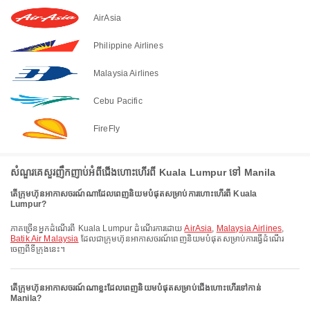
AirAsia
Philippine Airlines
Malaysia Airlines
Cebu Pacific
FireFly
សំណួរគេសួរញឹកញាប់អំពីជើងហោះហើរពី Kuala Lumpur ទៅ Manila
តើក្រុមហ៊ុនអាកាសចរណ៍ណាដែលពេញនិយមបំផុតសម្រាប់ការហោះហើរពី Kuala
Lumpur?
ភាគច្រើនអ្នកដំណើរពី Kuala Lumpur ដំណើរការដោយ
AirAsia
,
Malaysia Airlines
,
Batik Air Malaysia
ដែលជាក្រុមហ៊ុនអាកាសចរណ៍ពេញនិយមបំផុតសម្រាប់ការធ្វើដំណើរ
ចេញពីទីក្រុងនេះ។
តើក្រុមហ៊ុនអាកាសចរណ៍ណាខ្លះដែលពេញនិយមបំផុតសម្រាប់ជើងហោះហើរទៅកាន់
Manila?