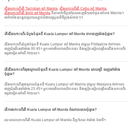
ជើងហោះហើរពី Tacloban ទៅ Manila
,
ជើងហោះហើរពី Cebu ទៅ Manila
,
ជើងហោះហើរពី Iloilo ទៅ Manila
គឺជាមាគ៌ាទីក្រុងដែលពេញនិយមបំផុតទៅកាន់ Manila។
មាគ៌ាទាំងនេះផ្តល់នូវការតភ្ជាប់ដ៏ងាយស្រួលពីទីក្រុងសំខាន់ៗ។
តើជើងហោះហើរ ដំបូងបំផុតពី Kuala Lumpur ទៅ Manila ចាកចេញម៉ោងប៉ុន្មាន?
ជើងហោះហើរដំបូងបំផុតពី Kuala Lumpur ទៅ Manila ជាមួយ Philippine Airlines
ចេញដំណើរនៅម៉ោង 00:45។ អ្នកអាចមើលកាលវិភាគនេះ និងប្រៀបធៀបជម្រើសជើងហោះហើរ
ផ្សេងទៀតនៅលើ Airpaz។
តើជើងហោះហើរចុងក្រោយបំផុតពី Kuala Lumpur ទៅ Manila ដោយប្រើ ចេញនៅម៉ោង
ប៉ុន្មាន?
ជើងហោះហើរចុងក្រោយបំផុតពី Kuala Lumpur ទៅ Manila ជាមួយ Malaysia Airlines
ចេញដំណើរនៅម៉ោង 23:45។ អ្នកអាចមើលកាលវិភាគនេះ និងប្រៀបធៀបជម្រើសជើងហោះហើរ
ផ្សេងទៀតនៅលើ Airpaz។
តើការហោះហើរពី Kuala Lumpur ទៅ Manila ចំណាយពេលប៉ុន្មាន?
រយៈពេលហោះហើរពី Kuala Lumpur ទៅ Manila គឺប្រហែល 4ម៉ោង 0នាទី។