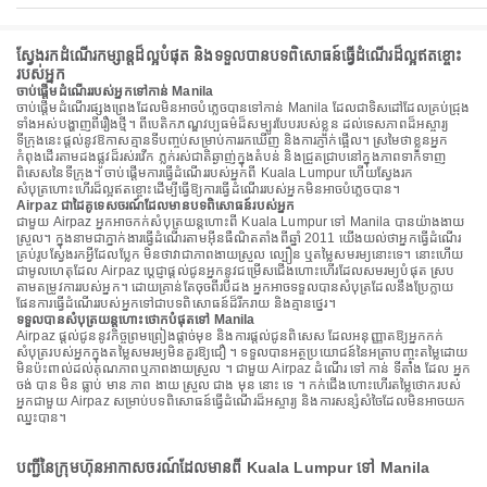
ស្វែងរកដំណើរកម្សាន្តដ៏ល្អបំផុត និងទទួលបានបទពិសោធន៍ធ្វើដំណើរដ៏ល្អឥតខ្ចោះ
របស់អ្នក
ចាប់ផ្តើមដំណើររបស់អ្នកទៅកាន់ Manila
ចាប់ផ្តើមដំណើរផ្សងព្រេងដែលមិនអាចបំភ្លេចបានទៅកាន់ Manila ដែលជាទិសដៅដែលគ្រប់ជ្រុង
ទាំងអស់បង្ហាញពីរឿងថ្មី។ ពីបេតិកភណ្ឌវប្បធម៌ដ៏សម្បូរបែបរបស់ខ្លួន ដល់ទេសភាពដ៏អស្ចារ្យ
ទីក្រុងនេះផ្តល់នូវឱកាសគ្មានទីបញ្ចប់សម្រាប់ការរកឃើញ និងការភ្ញាក់ផ្អើល។ ស្រមៃថាខ្លួនអ្នក
កំពុងដើរតាមដងផ្លូវដ៏រស់រវើក ភ្លក់រស់ជាតិឆ្ងាញ់ក្នុងតំបន់ និងជ្រួតជ្រាបនៅក្នុងភាពទាក់ទាញ
ពិសេសនៃទីក្រុង។ ចាប់ផ្តើមការធ្វើដំណើររបស់អ្នកពី Kuala Lumpur ហើយស្វែងរក
សំបុត្រហោះហើរដ៏ល្អឥតខ្ចោះដើម្បីធ្វើឱ្យការធ្វើដំណើររបស់អ្នកមិនអាចបំភ្លេចបាន។
Airpaz ជាដៃគូទេសចរណ៍ដែលមានបទពិសោធន៍របស់អ្នក
ជាមួយ Airpaz អ្នកអាចកក់សំបុត្រយន្តហោះពី Kuala Lumpur ទៅ Manila បានយ៉ាងងាយ
ស្រួល។ ក្នុងនាមជាភ្នាក់ងារធ្វើដំណើរតាមអ៊ីនធឺណិតតាំងពីឆ្នាំ 2011 យើងយល់ថាអ្នកធ្វើដំណើរ
គ្រប់រូបស្វែងរកអ្វីដែលប្លែក មិនថាវាជាភាពងាយស្រួល ល្បឿន ឬតម្លៃសមរម្យនោះទេ។ នោះហើយ
ជាមូលហេតុដែល Airpaz ប្តេជ្ញាផ្តល់ជូនអ្នកនូវជម្រើសជើងហោះហើរដែលសមរម្យបំផុត ស្រប
តាមតម្រូវការរបស់អ្នក។ ដោយគ្រាន់តែចុចពីរបីដង អ្នកអាចទទួលបានសំបុត្រដែលនឹងប្រែក្លាយ
ផែនការធ្វើដំណើររបស់អ្នកទៅជាបទពិសោធន៍ដ៏រីករាយ និងគ្មានថ្នេរ។
ទទួលបានសំបុត្រយន្តហោះថោកបំផុតទៅ Manila
Airpaz ផ្តល់ជូននូវកិច្ចព្រមព្រៀងផ្តាច់មុខ និងការផ្តល់ជូនពិសេស ដែលអនុញ្ញាតឱ្យអ្នកកក់
សំបុត្ររបស់អ្នកក្នុងតម្លៃសមរម្យមិនគួរឱ្យជឿ ។ ទទួលបានអត្ថប្រយោជន៍នៃអត្រាបញ្ចុះតម្លៃដោយ
មិនប៉ះពាល់ដល់គុណភាពឬភាពងាយស្រួល ។ ជាមួយ Airpaz ដំណើរ ទៅ កាន់ ទីតាំង ដែល អ្នក
ចង់ បាន មិន ធ្លាប់ មាន ភាព ងាយ ស្រួល ជាង មុន នោះ ទេ ។ កក់ជើងហោះហើរតម្លៃថោករបស់
អ្នកជាមួយ Airpaz សម្រាប់បទពិសោធន៍ធ្វើដំណើរដ៏អស្ចារ្យ និងការសន្សំសំចៃដែលមិនអាចយក
ឈ្នះបាន។
បញ្ជីនៃក្រុមហ៊ុនអាកាសចរណ៍ដែលមានពី Kuala Lumpur ទៅ Manila