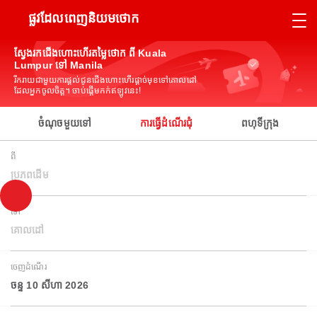
ផ្លូវដែលពេញនិយមថោក
ស្វែងរកជើងហោះហើរតម្លៃថោក ពី Kuala
Lumpur ទៅ Manila
រីករាយជាមួយការផ្តល់ជូនជើងហោះហើរផ្តាច់មុខទៅគោលដៅ
ដែលអ្នកចូលចិត្ត។ ចាប់ផ្តើមកក់ឥឡូវនេះ!
ចំណុចមួយទៅ
ការធ្វើដំណើរជុំ
ពហុទីក្រុង
ពី
ប្រភពដើម
ទៅ
គោលដៅ
ចេញដំណើរ
ចន្ទ 10 សីហា 2026