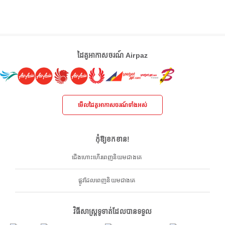
ដៃគូអាកាសចរណ៍ Airpaz
មើលដៃគូអាកាសចរណ៍ទាំងអស់
កុំឱ្យខកខាន!
ជើងហោះហើរពេញនិយមជាងគេ
ផ្លូវដែលពេញនិយមជាងគេ
វិធីសាស្ត្រទូទាត់ដែលបានទទួល