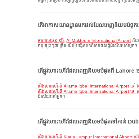
ផ្សេងៗជាច្រើន ដើម្បីធ្វើឱ្យបទពិសោធន៍ដំណើររបស់អ្នកប្រសើរឡ
តើអាកាសយានដ្ឋានមកដល់ដែលពេញនិយមបំផុតនៅ 
អាកាសយ៉ូន ឌុប៉ី
,
Al Maktoum International Airport
គឺជា
កម្មផ្សេងៗជាច្រើន ដើម្បីបង្កើនបទពិសោធន៍ធ្វើដំណើររបស់អ្នក។
តើផ្លូវហោះហើរដែលពេញនិយមបំផុតពី Lahore មានអ
ជើងហោះហើរពី Allama Iqbal International Airport ទៅ
ជើងហោះហើរពី Allama Iqbal International Airport ទៅ អ
ដំណើររបស់អ្នក។
តើផ្លូវហោះហើរដែលពេញនិយមបំផុតទៅកាន់ Dubai 
ជើងហោះហើរពី Kuala Lumpur International Airport ទៅ 