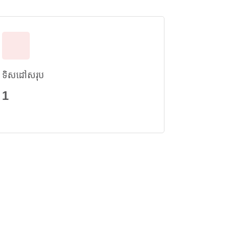
ទិសដៅសរុប
1