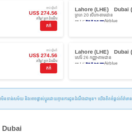
ចាប់ផ្ដើមពី
Lahore (LHE)
Dubai 
US$ 274.56
ព្រហ 20 សីហា
តាមដាន
តម្លៃ/ អ្នកដំណើរ
Airblue
កក់
ចាប់ផ្ដើមពី
Lahore (LHE)
Dubai 
US$ 274.56
សៅរ៍ 26 កញ្ញា
តាមដាន
តម្លៃ/ អ្នកដំណើរ
Airblue
កក់
ន់សម័យ និងអាចផ្លាស់ប្តូរដោយគ្មានការជូនដំណឹងជាមុន។ យើងខិតខំផ្តល់ព័ត៌មានត្រឹមត្
ៅ Dubai