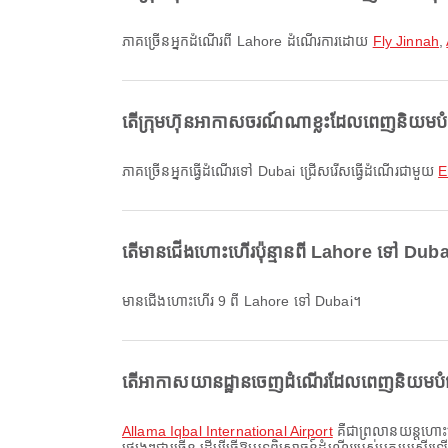
ភាគច្រើនអ្នកដំណើរពី Lahore ដំណើរការដោយ
Fly Jinnah
,
តើក្រុមហ៊ុនអាកាសចរណ៍ណាខ្លះដែលពេញនិយមប
ភាគច្រើនអ្នកធ្វើដំណើរទៅ Dubai ជ្រើសរើសធ្វើដំណើរជាមួយ
E
តើមានជើងហោះហើរប៉ុន្មានពី Lahore ទៅ Dub
មានជើងហោះហើរ 9 ពី Lahore ទៅ Dubai។
តើអាកាសយានដ្ឋានចេញដំណើរដែលពេញនិយមបំផុត
Allama Iqbal International Airport
គឺជាព្រលានយន្តហោះច