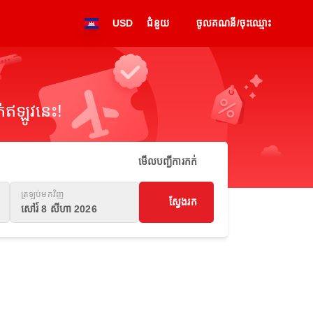
USD
ជំនួយ
ចូលគណនី/ចុះឈ្មោះ
់ឥឡូវនេះ!
មើលបញ្ជីការកក់
ត្រឡប់មកវិញ
ស្វែងរក
សៅរ៍ 8 សីហា 2026