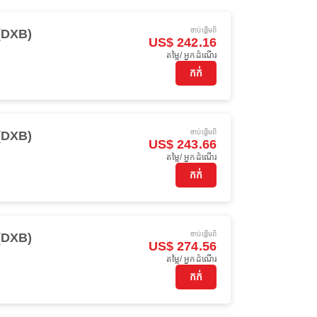
ចាប់ផ្ដើមពី
(DXB)
US$ 242.16
តម្លៃ/ អ្នកដំណើរ
កក់
ចាប់ផ្ដើមពី
(DXB)
US$ 243.66
តម្លៃ/ អ្នកដំណើរ
កក់
ចាប់ផ្ដើមពី
(DXB)
US$ 274.56
តម្លៃ/ អ្នកដំណើរ
កក់