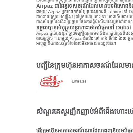
ហើយស្វែងរកសំបុត្រហោះហើរដ៏ល្អឥតខ្ចោះដើម្បីធ្វើឱ្យការធ្វើដំ
Airpaz ជាដៃគូទេសចរណ៍ដែលមានបទពិសោធន៍រប
ជាមួយ Airpaz អ្នកអាចកក់សំបុត្រយន្តហោះពី Lahore ទៅ Dubai
ភាពងាយស្រួល ល្បឿន ឬតម្លៃសមរម្យនោះទេ។ នោះហើយជាមូលហេតុ
បានសំបុត្រដែលនឹងប្រែក្លាយផែនការធ្វើដំណើររបស់អ្នកទៅជាបទពិ
ទទួលបានសំបុត្រយន្តហោះថោកបំផុតទៅ Dubai
Airpaz ផ្តល់ជូននូវកិច្ចព្រមព្រៀងផ្តាច់មុខ និងការផ្តល់ជូន
ងាយស្រួល ។ ជាមួយ Airpaz ដំណើរ ទៅ កាន់ ទីតាំង ដែល អ្នក
អស្ចារ្យ និងការសន្សំសំចៃដែលមិនអាចយកឈ្នះបាន។
បញ្ជីនៃក្រុមហ៊ុនអាកាសចរណ៍ដែលម
Emirates
សំណួរគេសួរញឹកញាប់អំពីជើងហោះហ
តើក្រុមហ៊ុនអាកាសចរណ៍ណាដែលពេញនិយមបំផុត