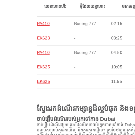
លេខហោះហើរ
ម៉ូដែលយន្តហោះ
ចាកចេ
PA410
Boeing 777
02:15
EK623
-
03:25
PA410
Boeing 777
04:50
EK625
-
10:05
EK625
-
11:55
ស្វែងរកដំណើរកម្សាន្តដ៏ល្អបំផុត និ
ចាប់ផ្តើមដំណើររបស់អ្នកទៅកាន់ Dubai
ចាប់ផ្តើមដំណើរផ្សងព្រេងដែលមិនអាចបំភ្លេចបានទៅកាន់ Dubai ដ
បញ្ចប់សម្រាប់ការរកឃើញ និងការភ្ញាក់ផ្អើល។ ស្រមៃថាខ្លួនអ្នកកំ