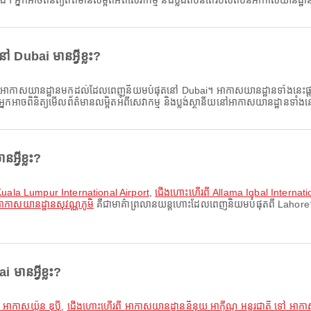
ើង។ អ្នកអាចពិនិត្យព័ត៌មានលម្អិតអំពីសេវាកម្ម និងប្លង់តំបន់តែរបស់តំបន់អាកាសយានដ្ឋ
Dubai មានអ្វីខ្លះ?
អាកាសយានដ្ឋានមកដល់ដែលពេញនិយមបំផុតនៅ Dubai។ អាកាសយានដ្ឋានទាំងនេះផ្តល់ជ
 អ្នកអាចពិនិត្យមើលព័ត៌មានលម្អិតអំពីសេវាកម្ម និងប្លង់ស្ថានីយនៅអាកាសយានដ្ឋានទាំង
្វីខ្លះ?
 Kuala Lumpur International Airport
,
ជើងហោះហើរពី Allama Iqbal Internatio
ាកាសយានដ្ឋានសុវណ្ណភូមិ
គឺជាមាគ៌ាព្រលានយន្តហោះដែលពេញនិយមបំផុតពី Lahore។ មាគ៌
មានអ្វីខ្លះ?
អាកាសយ៉ូន ឌុប៉ី
,
ជើងហោះហើរពី អាកាសយានដ្ឋាននិនុយ អាកូីណូ អន្តរជាតិ ទៅ អាកាសយ