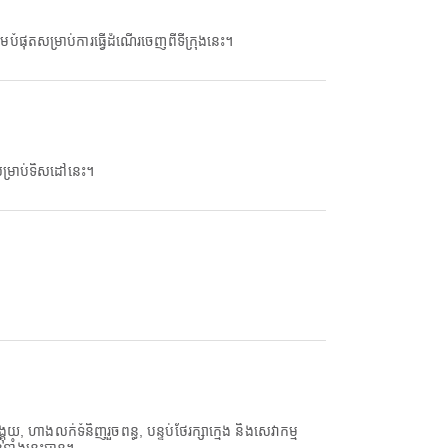
ផុតសម្រាប់ការធ្វើដំណើរចេញពីទីក្រុងនេះ។
្រាប់ទិសដៅនេះ។
ាងលក់ទំនិញរួចពន្ធ, បន្ទប់ថែរក្សាក្មេង និងសេវាកម្ម