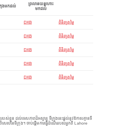
ព្រលានយន្តហោះ
ក្រុងមកដល់
មកដល់
DXB
ពិនិត្យតម្លៃ
DXB
ពិនិត្យតម្លៃ
DXB
ពិនិត្យតម្លៃ
DXB
ពិនិត្យតម្លៃ
DXB
ពិនិត្យតម្លៃ
់ខ្លួន ដល់ទេសភាពដ៏អស្ចារ្យ ទីក្រុងនេះផ្តល់នូវឱកាសគ្មានទី
ទាញពិសេសនៃទីក្រុង។ ចាប់ផ្តើមការធ្វើដំណើររបស់អ្នកពី Lahore