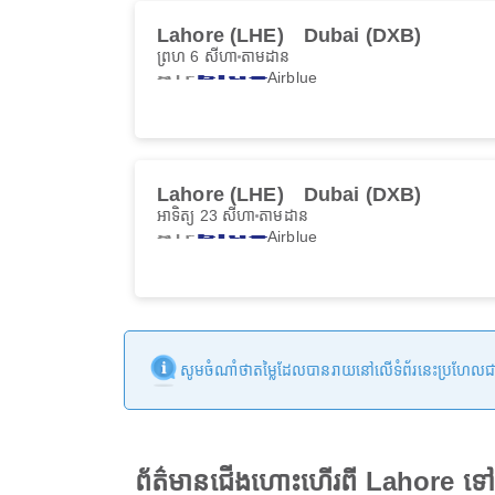
Lahore (LHE)
Dubai (DXB)
ព្រហ 6 សីហា
តាមដាន
Airblue
Lahore (LHE)
Dubai (DXB)
អាទិត្យ 23 សីហា
តាមដាន
Airblue
សូមចំណាំថាតម្លៃដែលបានរាយនៅលើទំព័រនេះប្រហែលជាមិនទា
ព័ត៌មានជើងហោះហើរពី Lahore ទ