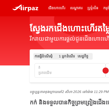
ជើងហោះហើរ
សណ្ឋាគារ
ប្រូម៉ូសិន
កម្មង
ស្វែងរកជើងហោះហើរតម្
រីករាយជាមួយការផ្តល់ជូនជើងហោះហើរ
ការធ្វើដំណើរជុំ
1 អ្នកដំណើរ
សេដ្ឋកិច្ច
ពី
បច្ចុប្បន្នភាពចុងក្រោយនៅ
2 សីហា 2026 នៅ​ម៉ោង 11:29 P
កក់ និងទទួលបានកិច្ចព្រមព្រៀងជើ