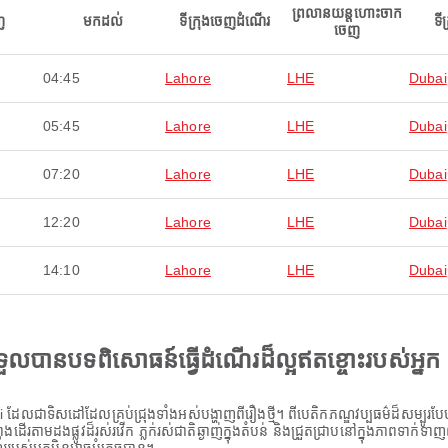
ព្រលានយន្តហោះចាក
ញ
មកដល់
ទីក្រុងចេញដំណើរ
ទី
ចេញ
04:45
Lahore
LHE
Dubai
05:45
Lahore
LHE
Dubai
07:20
Lahore
LHE
Dubai
12:20
Lahore
LHE
Dubai
14:10
Lahore
LHE
Dubai
ងទទួលបានបទពិសោធន៍ធ្វើដំណើរដ៏ល្អឥតខ្ចោះរបស់អ្នក
ែលជាទិសដៅដែលគ្រប់ជ្រុងទាំងអស់បង្ហាញពីរឿងថ្មី។ ពីបេតិកភណ្ឌវប្បធម៌ដ៏សម្បូរបែបរបស
ពុងដើរតាមដងផ្លូវដ៏រស់រវើក ភ្លក់រស់ជាតិឆ្ងាញ់ក្នុងតំបន់ និងជ្រួតជ្រាបនៅក្នុងភាពទាក់