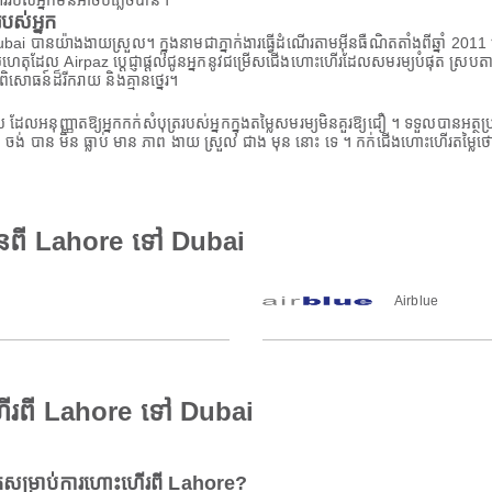
ណើររបស់អ្នកមិនអាចបំភ្លេចបាន។
ស់អ្នក
 បានយ៉ាងងាយស្រួល។ ក្នុងនាមជាភ្នាក់ងារធ្វើដំណើរតាមអ៊ីនធឺណិតតាំងពីឆ្នាំ 2011 យើ
ដែល Airpaz ប្តេជ្ញាផ្តល់ជូនអ្នកនូវជម្រើសជើងហោះហើរដែលសមរម្យបំផុត ស្របតាមត
សោធន៍ដ៏រីករាយ និងគ្មានថ្នេរ។
ពិសេស ដែលអនុញ្ញាតឱ្យអ្នកកក់សំបុត្ររបស់អ្នកក្នុងតម្លៃសមរម្យមិនគួរឱ្យជឿ ។ ទទួលបា
 ចង់ បាន មិន ធ្លាប់ មាន ភាព ងាយ ស្រួល ជាង មុន នោះ ទេ ។ កក់ជើងហោះហើរតម្លៃថ
ានពី Lahore ទៅ Dubai
Airblue
ើរពី Lahore ទៅ Dubai
សម្រាប់ការហោះហើរពី Lahore?