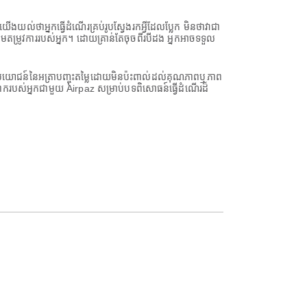
ងយល់ថាអ្នកធ្វើដំណើរគ្រប់រូបស្វែងរកអ្វីដែលប្លែក មិនថាវាជា
ម្រូវការរបស់អ្នក។ ដោយគ្រាន់តែចុចពីរបីដង អ្នកអាចទទួល
នអត្ថប្រយោជន៍នៃអត្រាបញ្ចុះតម្លៃដោយមិនប៉ះពាល់ដល់គុណភាពឬភាព
ោករបស់អ្នកជាមួយ Airpaz សម្រាប់បទពិសោធន៍ធ្វើដំណើរដ៏