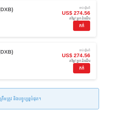
ចាប់ផ្ដើមពី
(DXB)
US$ 274.56
តម្លៃ/ អ្នកដំណើរ
កក់
ចាប់ផ្ដើមពី
(DXB)
US$ 274.56
តម្លៃ/ អ្នកដំណើរ
កក់
រូវ និងបច្ចុប្បន្នបំផុត។