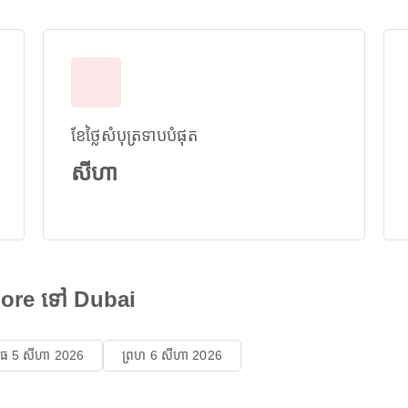
ខែថ្លៃសំបុត្រទាបបំផុត
សីហា
ahore ទៅ Dubai
ុធ 5 សីហា 2026
ព្រហ 6 សីហា 2026