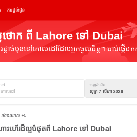
់
ការផ្តល់ជូន
លៃថោក ពី Lahore ទៅ Dubai
ផ្តាច់មុខទៅគោលដៅដែលអ្នកចូលចិត្ត។ ចាប់ផ្តើមកក
ទៅ
ចេញដំណើរ
សុក្រ 7 សីហា 2026
M ម៉ោង​សកល +0
ងហោះហើរដ៏ល្អបំផុតពី Lahore ទៅ Dubai