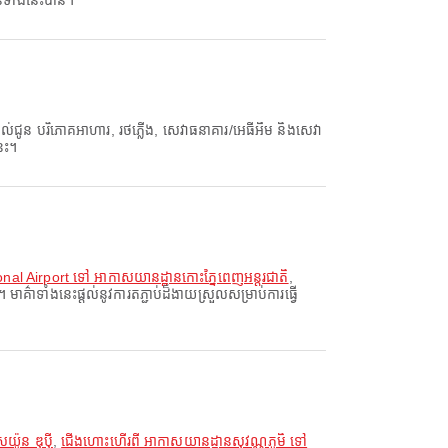
ានទាំងនេះបាន។
ូន បរិភោគអាហារ, រថភ្លើង, សេវាធនាគារ/អេធីអឹម និងសេវា
នេះ។
nal Airport ទៅ អាកាសយានដ្ឋានកោះភ្នៃពេញអន្តរជាតិ
,
ាទាំងនេះផ្តល់នូវការតភ្ជាប់ដ៏ងាយស្រួលសម្រាប់ការធ្វើ
៉ូន ឌុប៉ី
,
ជើងហោះហើរពី អាកាសយានដ្ឋានសុវណ្ណភូមិ ទៅ