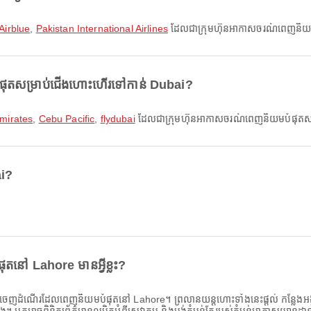
Airblue
,
Pakistan International Airlines
ដែលជាក្រុមហ៊ុនអាកាសចរណ៍ពេញនិយមបំ
ំផុតសម្រាប់ជើងហោះហើរទៅកាន់ Dubai?
mirates
,
Cebu Pacific
,
flydubai
ដែលជាក្រុមហ៊ុនអាកាសចរណ៍ពេញនិយមបំផុតសម
ai?
នៅ Lahore មានអ្វីខ្លះ?
េញដំណើរដែលពេញនិយមបំផុតនៅ Lahore។ ព្រលានយន្តហោះទាំងនេះផ្តល់ កន្លែងអង្គុយ, ហ