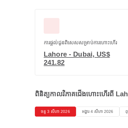
ការផ្តល់ជូនពិសេសសម្រាប់ការហោះហើរ
Lahore - Dubai, US$
241.82
ពិនិត្យកាលវិភាគជើងហោះហើរពី L
ចន្ទ 3 សីហា 2026
អង្គារ 4 សីហា 2026
ព