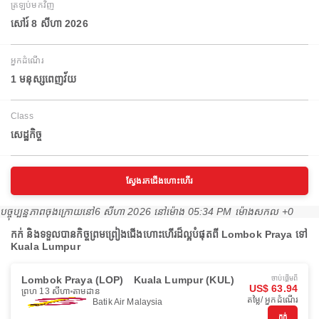
ត្រឡប់មកវិញ
សៅរ៍ 8 សីហា 2026
អ្នកដំណើរ
1 មនុស្សពេញវ័យ
Class
សេដ្ឋកិច្ច
ស្វែងរកជើងហោះហើរ
បច្ចុប្បន្នភាពចុងក្រោយនៅ
6 សីហា 2026 នៅ​ម៉ោង 05:34 PM ម៉ោង​សកល +0
កក់ និងទទួលបានកិច្ចព្រមព្រៀងជើងហោះហើរដ៏ល្អបំផុតពី Lombok Praya ទៅ
Kuala Lumpur
Lombok Praya (LOP)
Kuala Lumpur (KUL)
ចាប់ផ្ដើមពី
US$ 63.94
ព្រហ 13 សីហា
តាមដាន
តម្លៃ/ អ្នកដំណើរ
Batik Air Malaysia
កក់