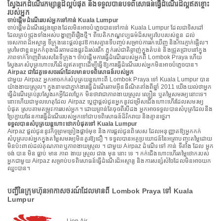
ស្វែងរកដំណើរកម្សាន្តដ៏ល្អបំផុត និងទទួលបានបទពិសោធន៍ធ្វើដំណើរដ៏ល្អឥតខ្ចោះ
របស់អ្នក
ចាប់ផ្តើមដំណើររបស់អ្នកទៅកាន់ Kuala Lumpur
ចាប់ផ្តើមដំណើរផ្សងព្រេងដែលមិនអាចបំភ្លេចបានទៅកាន់ Kuala Lumpur ដែលជាទិសដៅ
ដែលគ្រប់ជ្រុងទាំងអស់បង្ហាញពីរឿងថ្មី។ ពីបេតិកភណ្ឌវប្បធម៌ដ៏សម្បូរបែបរបស់ខ្លួន ដល់
ទេសភាពដ៏អស្ចារ្យ ទីក្រុងនេះផ្តល់នូវឱកាសគ្មានទីបញ្ចប់សម្រាប់ការរកឃើញ និងការភ្ញាក់ផ្អើល។
ស្រមៃថាខ្លួនអ្នកកំពុងដើរតាមដងផ្លូវដ៏រស់រវើក ភ្លក់រស់ជាតិឆ្ងាញ់ក្នុងតំបន់ និងជ្រួតជ្រាបនៅក្នុង
ភាពទាក់ទាញពិសេសនៃទីក្រុង។ ចាប់ផ្តើមការធ្វើដំណើររបស់អ្នកពី Lombok Praya ហើយ
ស្វែងរកសំបុត្រហោះហើរដ៏ល្អឥតខ្ចោះដើម្បីធ្វើឱ្យការធ្វើដំណើររបស់អ្នកមិនអាចបំភ្លេចបាន។
Airpaz ជាដៃគូទេសចរណ៍ដែលមានបទពិសោធន៍របស់អ្នក
ជាមួយ Airpaz អ្នកអាចកក់សំបុត្រយន្តហោះពី Lombok Praya ទៅ Kuala Lumpur បាន
យ៉ាងងាយស្រួល។ ក្នុងនាមជាភ្នាក់ងារធ្វើដំណើរតាមអ៊ីនធឺណិតតាំងពីឆ្នាំ 2011 យើងយល់ថាអ្នក
ធ្វើដំណើរគ្រប់រូបស្វែងរកអ្វីដែលប្លែក មិនថាវាជាភាពងាយស្រួល ល្បឿន ឬតម្លៃសមរម្យនោះទេ។
នោះហើយជាមូលហេតុដែល Airpaz ប្តេជ្ញាផ្តល់ជូនអ្នកនូវជម្រើសជើងហោះហើរដែលសមរម្យ
បំផុត ស្របតាមតម្រូវការរបស់អ្នក។ ដោយគ្រាន់តែចុចពីរបីដង អ្នកអាចទទួលបានសំបុត្រដែលនឹង
ប្រែក្លាយផែនការធ្វើដំណើររបស់អ្នកទៅជាបទពិសោធន៍ដ៏រីករាយ និងគ្មានថ្នេរ។
ទទួលបានសំបុត្រយន្តហោះថោកបំផុតទៅ Kuala Lumpur
Airpaz ផ្តល់ជូននូវកិច្ចព្រមព្រៀងផ្តាច់មុខ និងការផ្តល់ជូនពិសេស ដែលអនុញ្ញាតឱ្យអ្នកកក់
សំបុត្ររបស់អ្នកក្នុងតម្លៃសមរម្យមិនគួរឱ្យជឿ ។ ទទួលបានអត្ថប្រយោជន៍នៃអត្រាបញ្ចុះតម្លៃដោយ
មិនប៉ះពាល់ដល់គុណភាពឬភាពងាយស្រួល ។ ជាមួយ Airpaz ដំណើរ ទៅ កាន់ ទីតាំង ដែល អ្នក
ចង់ បាន មិន ធ្លាប់ មាន ភាព ងាយ ស្រួល ជាង មុន នោះ ទេ ។ កក់ជើងហោះហើរតម្លៃថោករបស់
អ្នកជាមួយ Airpaz សម្រាប់បទពិសោធន៍ធ្វើដំណើរដ៏អស្ចារ្យ និងការសន្សំសំចៃដែលមិនអាចយក
ឈ្នះបាន។
បញ្ជីនៃក្រុមហ៊ុនអាកាសចរណ៍ដែលមានពី Lombok Praya ទៅ Kuala
Lumpur
Lion Air