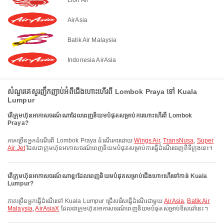
AirAsia
Batik Air Malaysia
Indonesia AirAsia
សំណួរគេសួរញឹកញាប់អំពីជើងហោះហើរពី Lombok Praya ទៅ Kuala
Lumpur
តើក្រុមហ៊ុនអាកាសចរណ៍ណាដែលពេញនិយមបំផុតសម្រាប់ការហោះហើរពី Lombok
Praya?
ភាគច្រើនអ្នកដំណើរពី Lombok Praya ដំណើរការដោយ
Wings Air
,
TransNusa
,
Super
Air Jet
ដែលជាក្រុមហ៊ុនអាកាសចរណ៍ពេញនិយមបំផុតសម្រាប់ការធ្វើដំណើរចេញពីទីក្រុងនេះ។
តើក្រុមហ៊ុនអាកាសចរណ៍ណាខ្លះដែលពេញនិយមបំផុតសម្រាប់ជើងហោះហើរទៅកាន់ Kuala
Lumpur?
ភាគច្រើនអ្នកធ្វើដំណើរទៅ Kuala Lumpur ជ្រើសរើសធ្វើដំណើរជាមួយ
AirAsia
,
Batik Air
Malaysia
,
AirAsiaX
ដែលជាក្រុមហ៊ុនអាកាសចរណ៍ពេញនិយមបំផុតសម្រាប់ទិសដៅនេះ។