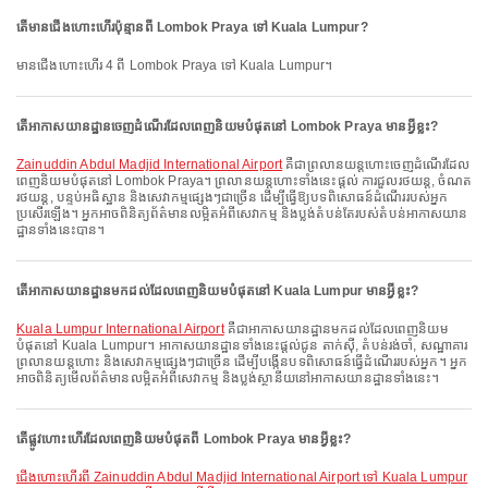
តើមានជើងហោះហើរប៉ុន្មានពី Lombok Praya ទៅ Kuala Lumpur?
មានជើងហោះហើរ 4 ពី Lombok Praya ទៅ Kuala Lumpur។
តើអាកាសយានដ្ឋានចេញដំណើរដែលពេញនិយមបំផុតនៅ Lombok Praya មានអ្វីខ្លះ?
Zainuddin Abdul Madjid International Airport
គឺជាព្រលានយន្តហោះចេញដំណើរដែល
ពេញនិយមបំផុតនៅ Lombok Praya។ ព្រលានយន្តហោះទាំងនេះផ្តល់ ការជួលរថយន្ត, ចំណត
រថយន្ត, បន្ទប់អធិស្ឋាន និងសេវាកម្មផ្សេងៗជាច្រើន ដើម្បីធ្វើឱ្យបទពិសោធន៍ដំណើររបស់អ្នក
ប្រសើរឡើង។ អ្នកអាចពិនិត្យព័ត៌មានលម្អិតអំពីសេវាកម្ម និងប្លង់តំបន់តែរបស់តំបន់អាកាសយាន
ដ្ឋានទាំងនេះបាន។
តើអាកាសយានដ្ឋានមកដល់ដែលពេញនិយមបំផុតនៅ Kuala Lumpur មានអ្វីខ្លះ?
Kuala Lumpur International Airport
គឺជាអាកាសយានដ្ឋានមកដល់ដែលពេញនិយម
បំផុតនៅ Kuala Lumpur។ អាកាសយានដ្ឋានទាំងនេះផ្តល់ជូន តាក់ស៊ី, តំបន់រង់ចាំ, សណ្ឋាគារ
ព្រលានយន្តហោះ និងសេវាកម្មផ្សេងៗជាច្រើន ដើម្បីបង្កើនបទពិសោធន៍ធ្វើដំណើររបស់អ្នក។ អ្នក
អាចពិនិត្យមើលព័ត៌មានលម្អិតអំពីសេវាកម្ម និងប្លង់ស្ថានីយនៅអាកាសយានដ្ឋានទាំងនេះ។
តើផ្លូវហោះហើរដែលពេញនិយមបំផុតពី Lombok Praya មានអ្វីខ្លះ?
ជើងហោះហើរពី Zainuddin Abdul Madjid International Airport ទៅ Kuala Lumpur