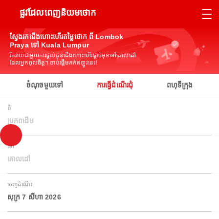
ផ្លូវដែលពេញនិយមថោក
ស្វែងរកជើងហោះហើរតម្លៃថោក ពី Lombok
Praya ទៅ Kuala Lumpur
រីករាយជាមួយការផ្តល់ជូនជើងហោះហើរផ្តាច់មុខទៅគោលដៅ
ដែលអ្នកចូលចិត្ត។ ចាប់ផ្តើមកក់ឥឡូវនេះ!
ចំណុចមួយទៅ
ការធ្វើដំណើរជុំ
ពហុទីក្រុង
ពី
ប្រភពដើម
ទៅ
គោលដៅ
ចេញដំណើរ
សុក្រ 7 សីហា 2026