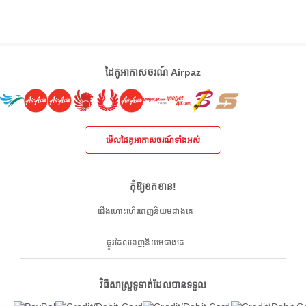
ដៃគូអាកាសចរណ៍ Airpaz
មើលដៃគូអាកាសចរណ៍ទាំងអស់
កុំឱ្យខកខាន!
ជើងហោះហើរពេញនិយមជាងគេ
ផ្លូវដែលពេញនិយមជាងគេ
វិធីសាស្ត្រទូទាត់ដែលបានទទួល