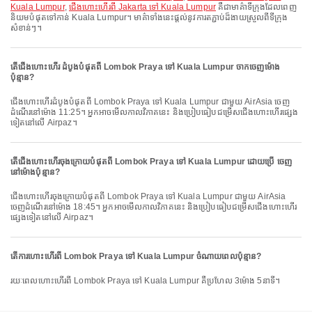
Kuala Lumpur
,
ជើងហោះហើរពី Jakarta ទៅ Kuala Lumpur
គឺជាមាគ៌ាទីក្រុងដែលពេញ
និយមបំផុតទៅកាន់ Kuala Lumpur។ មាគ៌ាទាំងនេះផ្តល់នូវការតភ្ជាប់ដ៏ងាយស្រួលពីទីក្រុង
សំខាន់ៗ។
តើជើងហោះហើរ ដំបូងបំផុតពី Lombok Praya ទៅ Kuala Lumpur ចាកចេញម៉ោង
ប៉ុន្មាន?
ជើងហោះហើរដំបូងបំផុតពី Lombok Praya ទៅ Kuala Lumpur ជាមួយ AirAsia ចេញ
ដំណើរនៅម៉ោង 11:25។ អ្នកអាចមើលកាលវិភាគនេះ និងប្រៀបធៀបជម្រើសជើងហោះហើរផ្សេង
ទៀតនៅលើ Airpaz។
តើជើងហោះហើរចុងក្រោយបំផុតពី Lombok Praya ទៅ Kuala Lumpur ដោយប្រើ ចេញ
នៅម៉ោងប៉ុន្មាន?
ជើងហោះហើរចុងក្រោយបំផុតពី Lombok Praya ទៅ Kuala Lumpur ជាមួយ AirAsia
ចេញដំណើរនៅម៉ោង 18:45។ អ្នកអាចមើលកាលវិភាគនេះ និងប្រៀបធៀបជម្រើសជើងហោះហើរ
ផ្សេងទៀតនៅលើ Airpaz។
តើការហោះហើរពី Lombok Praya ទៅ Kuala Lumpur ចំណាយពេលប៉ុន្មាន?
រយៈពេលហោះហើរពី Lombok Praya ទៅ Kuala Lumpur គឺប្រហែល 3ម៉ោង 5នាទី។