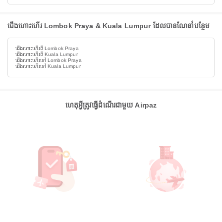
ជើងហោះហើរ Lombok Praya & Kuala Lumpur ដែលបានណែនាំបន្ថែម
ជើងហោះហើរពី Lombok Praya
ជើងហោះហើរពី Kuala Lumpur
ជើងហោះហើរទៅ Lombok Praya
ជើងហោះហើរទៅ Kuala Lumpur
ហេតុអ្វីត្រូវធ្វើដំណើរជាមួយ Airpaz