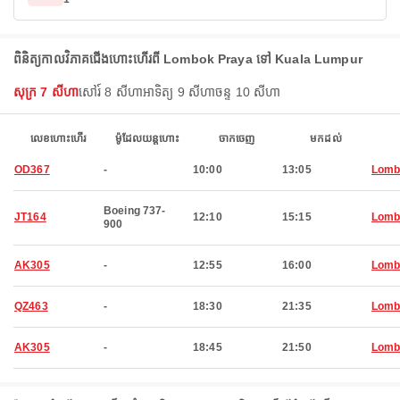
ពិនិត្យកាលវិភាគជើងហោះហើរពី Lombok Praya ទៅ Kuala Lumpur
សុក្រ 7 សីហា
សៅរ៍ 8 សីហា
អាទិត្យ 9 សីហា
ចន្ទ 10 សីហា
លេខហោះហើរ
ម៉ូដែលយន្តហោះ
ចាកចេញ
មកដល់
OD367
-
10:00
13:05
Lomb
Boeing 737-
JT164
12:10
15:15
Lomb
900
AK305
-
12:55
16:00
Lomb
QZ463
-
18:30
21:35
Lomb
AK305
-
18:45
21:50
Lomb