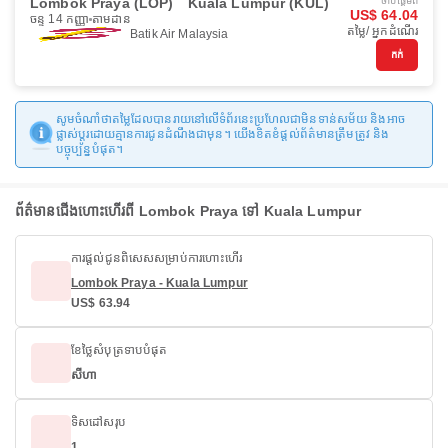
Lombok Praya (LOP)
Kuala Lumpur (KUL)
ចាប់ផ្ដើមពី
US$ 64.04
ចន្ទ 14 កញ្ញា
តាមដាន
តម្លៃ/ អ្នកដំណើរ
Batik Air Malaysia
កក់
សូមចំណាំថាតម្លៃដែលបានរាយនៅលើទំព័រនេះប្រហែលជាមិនទាន់សម័យ និងអាច
ផ្លាស់ប្តូរដោយគ្មានការជូនដំណឹងជាមុន។ យើងខិតខំផ្តល់ព័ត៌មានត្រឹមត្រូវ និង
បច្ចុប្បន្នបំផុត។
ព័ត៌មានជើងហោះហើរពី Lombok Praya ទៅ Kuala Lumpur
ការផ្តល់ជូនពិសេសសម្រាប់ការហោះហើរ
Lombok Praya - Kuala Lumpur
US$ 63.94
ខែថ្លៃសំបុត្រទាបបំផុត
សីហា
ទិសដៅសរុប
1