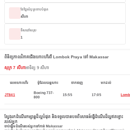
ខែថ្លៃសំបុត្រទាបបំផុត
សីហា
ទិសដៅសរុប
1
ពិនិត្យកាលវិភាគជើងហោះហើរពី Lombok Praya ទៅ Makassar
សុក្រ 7 សីហា
អាទិត្យ 9 សីហា
លេខហោះហើរ
ម៉ូដែលយន្តហោះ
ចាកចេញ
មកដល់
Boeing 737-
JT841
15:55
17:05
Lomb
800
ស្វែងរកដំណើរកម្សាន្តដ៏ល្អបំផុត និងទទួលបានបទពិសោធន៍ធ្វើដំណើរដ៏ល្អឥតខ្ចោះ
របស់អ្នក
ចាប់ផ្តើមដំណើររបស់អ្នកទៅកាន់ Makassar