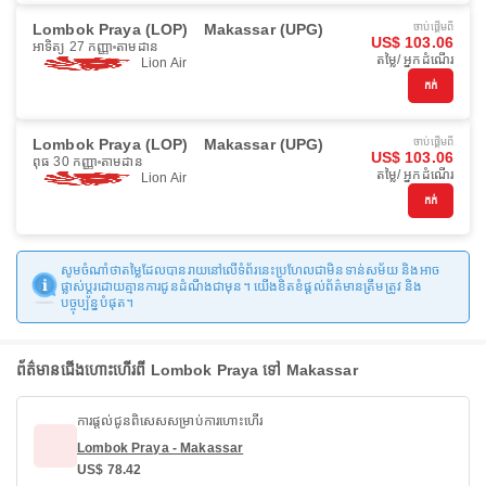
Lombok Praya (LOP)
Makassar (UPG)
ចាប់ផ្ដើមពី
US$ 103.06
អាទិត្យ 27 កញ្ញា
តាមដាន
តម្លៃ/ អ្នកដំណើរ
Lion Air
កក់
Lombok Praya (LOP)
Makassar (UPG)
ចាប់ផ្ដើមពី
US$ 103.06
ពុធ 30 កញ្ញា
តាមដាន
តម្លៃ/ អ្នកដំណើរ
Lion Air
កក់
សូមចំណាំថាតម្លៃដែលបានរាយនៅលើទំព័រនេះប្រហែលជាមិនទាន់សម័យ និងអាច
ផ្លាស់ប្តូរដោយគ្មានការជូនដំណឹងជាមុន។ យើងខិតខំផ្តល់ព័ត៌មានត្រឹមត្រូវ និង
បច្ចុប្បន្នបំផុត។
ព័ត៌មានជើងហោះហើរពី Lombok Praya ទៅ Makassar
ការផ្តល់ជូនពិសេសសម្រាប់ការហោះហើរ
Lombok Praya - Makassar
US$ 78.42