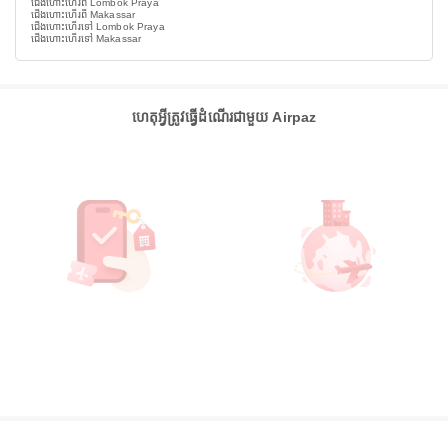
ជើងហោះហើរពី Lombok Praya
ជើងហោះហើរពី Makassar
ជើងហោះហើរទៅ Lombok Praya
ជើងហោះហើរទៅ Makassar
ហេតុអ្វីត្រូវធ្វើដំណើរជាមួយ Airpaz