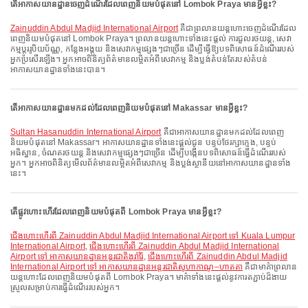
តើអាកាសយានដ្ឋានចេញដំណើរដែលពេញនិយមបំផុតនៅ Lombok Praya មានអ្វីខ្លះ?
Zainuddin Abdul Madjid International Airport
គឺជាព្រលានយន្តហោះចេញដំណើរដែល
ពេញនិយមបំផុតនៅ Lombok Praya។ ព្រលានយន្តហោះទាំងនេះផ្តល់ ការជួលរថយន្ត, សេវា
កម្មប្តូររូបិយប័ណ្ណ, កន្លែងអង្គុយ និងសេវាកម្មផ្សេងៗជាច្រើន ដើម្បីធ្វើឱ្យបទពិសោធន៍ដំណើររបស់
អ្នកប្រសើរឡើង។ អ្នកអាចពិនិត្យព័ត៌មានលម្អិតអំពីសេវាកម្ម និងប្លង់តំបន់តែរបស់តំបន់
អាកាសយានដ្ឋានទាំងនេះបាន។
តើអាកាសយានដ្ឋានមកដល់ដែលពេញនិយមបំផុតនៅ Makassar មានអ្វីខ្លះ?
Sultan Hasanuddin International Airport
គឺជាអាកាសយានដ្ឋានមកដល់ដែលពេញ
និយមបំផុតនៅ Makassar។ អាកាសយានដ្ឋានទាំងនេះផ្តល់ជូន បន្ទប់ថែរក្សាក្មេង, បន្ទប់
អធិស្ឋាន, ចំណតរថយន្ត និងសេវាកម្មផ្សេងៗជាច្រើន ដើម្បីបង្កើនបទពិសោធន៍ធ្វើដំណើររបស់
អ្នក។ អ្នកអាចពិនិត្យមើលព័ត៌មានលម្អិតអំពីសេវាកម្ម និងប្លង់ស្ថានីយនៅអាកាសយានដ្ឋានទាំង
នេះ។
តើផ្លូវហោះហើរដែលពេញនិយមបំផុតពី Lombok Praya មានអ្វីខ្លះ?
ជើងហោះហើរពី Zainuddin Abdul Madjid International Airport ទៅ Kuala Lumpur
International Airport
,
ជើងហោះហើរពី Zainuddin Abdul Madjid International
Airport ទៅ អាកាសយានដ្ឋានអន្តរជាតិងូរ៉ារ៉ៃ
,
ជើងហោះហើរពី Zainuddin Abdul Madjid
International Airport ទៅ អាកាសយានដ្ឋានអន្តរជាតិសូហាកាណូ–ហាតតា
គឺជាមាគ៌ាព្រលាន
យន្តហោះដែលពេញនិយមបំផុតពី Lombok Praya។ មាគ៌ាទាំងនេះផ្តល់នូវការតភ្ជាប់ដ៏ងាយ
ស្រួលសម្រាប់ការធ្វើដំណើររបស់អ្នក។