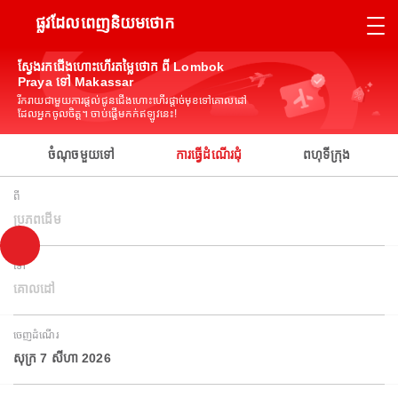
ផ្លូវដែលពេញនិយមថោក
ស្វែងរកជើងហោះហើរតម្លៃថោក ពី Lombok
Praya ទៅ Makassar
រីករាយជាមួយការផ្តល់ជូនជើងហោះហើរផ្តាច់មុខទៅគោលដៅ
ដែលអ្នកចូលចិត្ត។ ចាប់ផ្តើមកក់ឥឡូវនេះ!
ចំណុចមួយទៅ
ការធ្វើដំណើរជុំ
ពហុទីក្រុង
ពី
ប្រភពដើម
ទៅ
គោលដៅ
ចេញដំណើរ
សុក្រ 7 សីហា 2026