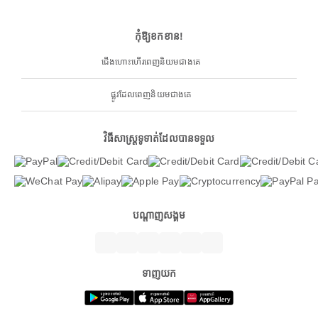
កុំឱ្យខកខាន!
ជើងហោះហើរពេញនិយមជាងគេ
ផ្លូវដែលពេញនិយមជាងគេ
វិធីសាស្ត្រទូទាត់ដែលបានទទួល
បណ្តាញសង្គម
ទាញយក