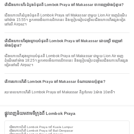
តើជើងហោះហើរ ដំបូងបំផុតពី Lombok Praya ទៅ Makassar ចាកចេញម៉ោងប៉ុន្មាន?
ជើងហោះហើរដំបូងបំផុតពី Lombok Praya ទៅ Makassar ជាមួយ Lion Air ចេញដំណើរ
នៅម៉ោង 15:55។ អ្នកអាចមើលកាលវិភាគនេះ និងប្រៀបធៀបជម្រើសជើងហោះហើរផ្សេងទៀត
នៅលើ Airpaz។
តើជើងហោះហើរចុងក្រោយបំផុតពី Lombok Praya ទៅ Makassar ដោយប្រើ ចេញនៅ
ម៉ោងប៉ុន្មាន?
ជើងហោះហើរចុងក្រោយបំផុតពី Lombok Praya ទៅ Makassar ជាមួយ Lion Air ចេញ
ដំណើរនៅម៉ោង 18:25។ អ្នកអាចមើលកាលវិភាគនេះ និងប្រៀបធៀបជម្រើសជើងហោះហើរផ្សេង
ទៀតនៅលើ Airpaz។
តើការហោះហើរពី Lombok Praya ទៅ Makassar ចំណាយពេលប៉ុន្មាន?
រយៈពេលហោះហើរពី Lombok Praya ទៅ Makassar គឺប្រហែល 1ម៉ោង 10នាទី។
ផ្លូវពេញនិយមតាមទីក្រុងពី Lombok Praya
ជើងហោះហើរពី Lombok Praya ទៅ Kuala Lumpur
ជើងហោះហើរពី Lombok Praya ទៅ Bali Denpasar