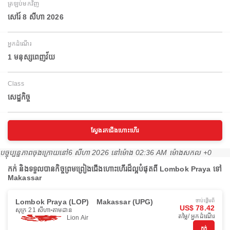
ត្រឡប់មកវិញ
សៅរ៍ 8 សីហា 2026
អ្នកដំណើរ
1 មនុស្សពេញវ័យ
Class
សេដ្ឋកិច្ច
ស្វែងរកជើងហោះហើរ
បច្ចុប្បន្នភាពចុងក្រោយនៅ
6 សីហា 2026 នៅ​ម៉ោង 02:36 AM ម៉ោង​សកល +0
កក់ និងទទួលបានកិច្ចព្រមព្រៀងជើងហោះហើរដ៏ល្អបំផុតពី Lombok Praya ទៅ
Makassar
Lombok Praya (LOP)
Makassar (UPG)
ចាប់ផ្ដើមពី
US$ 78.42
សុក្រ 21 សីហា
តាមដាន
តម្លៃ/ អ្នកដំណើរ
Lion Air
កក់