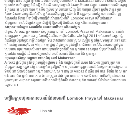
ចាប់ផ្តើមដំណើរផ្សងព្រេងដែលមិនអាចបំភ្លេចបានទៅកាន់ Makassar ដែលជាទិសដៅដែលគ្រប់
ជ្រុងទាំងអស់បង្ហាញពីរឿងថ្មី។ ពីបេតិកភណ្ឌវប្បធម៌ដ៏សម្បូរបែបរបស់ខ្លួន ដល់ទេសភាពដ៏អស្ចារ្យ
ទីក្រុងនេះផ្តល់នូវឱកាសគ្មានទីបញ្ចប់សម្រាប់ការរកឃើញ និងការភ្ញាក់ផ្អើល។ ស្រមៃថាខ្លួនអ្នក
កំពុងដើរតាមដងផ្លូវដ៏រស់រវើក ភ្លក់រស់ជាតិឆ្ងាញ់ក្នុងតំបន់ និងជ្រួតជ្រាបនៅក្នុងភាពទាក់ទាញ
ពិសេសនៃទីក្រុង។ ចាប់ផ្តើមការធ្វើដំណើររបស់អ្នកពី Lombok Praya ហើយស្វែងរក
សំបុត្រហោះហើរដ៏ល្អឥតខ្ចោះដើម្បីធ្វើឱ្យការធ្វើដំណើររបស់អ្នកមិនអាចបំភ្លេចបាន។
Airpaz ជាដៃគូទេសចរណ៍ដែលមានបទពិសោធន៍របស់អ្នក
ជាមួយ Airpaz អ្នកអាចកក់សំបុត្រយន្តហោះពី Lombok Praya ទៅ Makassar បានយ៉ាង
ងាយស្រួល។ ក្នុងនាមជាភ្នាក់ងារធ្វើដំណើរតាមអ៊ីនធឺណិតតាំងពីឆ្នាំ 2011 យើងយល់ថាអ្នកធ្វើ
ដំណើរគ្រប់រូបស្វែងរកអ្វីដែលប្លែក មិនថាវាជាភាពងាយស្រួល ល្បឿន ឬតម្លៃសមរម្យនោះទេ។ នោះ
ហើយជាមូលហេតុដែល Airpaz ប្តេជ្ញាផ្តល់ជូនអ្នកនូវជម្រើសជើងហោះហើរដែលសមរម្យបំផុត
ស្របតាមតម្រូវការរបស់អ្នក។ ដោយគ្រាន់តែចុចពីរបីដង អ្នកអាចទទួលបានសំបុត្រដែលនឹងប្រែ
ក្លាយផែនការធ្វើដំណើររបស់អ្នកទៅជាបទពិសោធន៍ដ៏រីករាយ និងគ្មានថ្នេរ។
ទទួលបានសំបុត្រយន្តហោះថោកបំផុតទៅ Makassar
Airpaz ផ្តល់ជូននូវកិច្ចព្រមព្រៀងផ្តាច់មុខ និងការផ្តល់ជូនពិសេស ដែលអនុញ្ញាតឱ្យអ្នកកក់
សំបុត្ររបស់អ្នកក្នុងតម្លៃសមរម្យមិនគួរឱ្យជឿ ។ ទទួលបានអត្ថប្រយោជន៍នៃអត្រាបញ្ចុះតម្លៃដោយ
មិនប៉ះពាល់ដល់គុណភាពឬភាពងាយស្រួល ។ ជាមួយ Airpaz ដំណើរ ទៅ កាន់ ទីតាំង ដែល អ្នក
ចង់ បាន មិន ធ្លាប់ មាន ភាព ងាយ ស្រួល ជាង មុន នោះ ទេ ។ កក់ជើងហោះហើរតម្លៃថោករបស់
អ្នកជាមួយ Airpaz សម្រាប់បទពិសោធន៍ធ្វើដំណើរដ៏អស្ចារ្យ និងការសន្សំសំចៃដែលមិនអាចយក
ឈ្នះបាន។
បញ្ជីនៃក្រុមហ៊ុនអាកាសចរណ៍ដែលមានពី Lombok Praya ទៅ Makassar
Lion Air