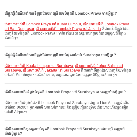
តើផ្លូវធ្វើដំណើរទៅកាន់ទីក្រុងដែលពេញនិយមបំផុតពី Lombok Praya មានអ្វីខ្លះ?
ជើងហោះហើរពី Lombok Praya ទៅ Kuala Lumpur
,
ជើងហោះហើរពី Lombok Praya
ទៅ Bali Denpasar
,
ជើងហោះហើរពី Lombok Praya ទៅ Jakarta
គឺជាមាគ៌ាទីក្រុងដែល
ពេញនិយមបំផុតពី Lombok Praya។ មាគ៌ាទាំងនេះផ្តល់នូវការតភ្ជាប់ដ៏ងាយស្រួលពីទីក្រុង
សំខាន់ៗ។
តើផ្លូវធ្វើដំណើរទៅកាន់ទីក្រុងដែលពេញនិយមបំផុតទៅកាន់ Surabaya មានអ្វីខ្លះ?
ជើងហោះហើរពី Kuala Lumpur ទៅ Surabaya
,
ជើងហោះហើរពី Johor Bahru ទៅ
Surabaya
,
ជើងហោះហើរពី Jakarta ទៅ Surabaya
គឺជាមាគ៌ាទីក្រុងដែលពេញនិយមបំផុត
ទៅកាន់ Surabaya។ មាគ៌ាទាំងនេះផ្តល់នូវការតភ្ជាប់ដ៏ងាយស្រួលពីទីក្រុងសំខាន់ៗ។
តើជើងហោះហើរ ដំបូងបំផុតពី Lombok Praya ទៅ Surabaya ចាកចេញម៉ោងប៉ុន្មាន?
ជើងហោះហើរដំបូងបំផុតពី Lombok Praya ទៅ Surabaya ជាមួយ Lion Air ចេញដំណើរ
នៅម៉ោង 06:00។ អ្នកអាចមើលកាលវិភាគនេះ និងប្រៀបធៀបជម្រើសជើងហោះហើរផ្សេងទៀត
នៅលើ Airpaz។
តើជើងហោះហើរចុងក្រោយបំផុតពី Lombok Praya ទៅ Surabaya ដោយប្រើ ចេញនៅ
ម៉ោងប៉ុន្មាន?