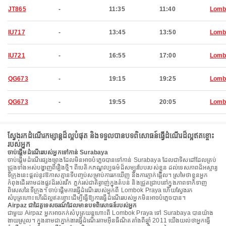
JT865
-
11:35
11:40
Lomb
IU717
-
13:45
13:50
Lomb
IU721
-
16:55
17:00
Lomb
QG673
-
19:15
19:25
Lomb
QG673
-
19:55
20:05
Lomb
ស្វែងរកដំណើរកម្សាន្តដ៏ល្អបំផុត និងទទួលបានបទពិសោធន៍ធ្វើដំណើរដ៏ល្អឥតខ្ចោះ
របស់អ្នក
ចាប់ផ្តើមដំណើររបស់អ្នកទៅកាន់ Surabaya
ចាប់ផ្តើមដំណើរផ្សងព្រេងដែលមិនអាចបំភ្លេចបានទៅកាន់ Surabaya ដែលជាទិសដៅដែលគ្រប់
ជ្រុងទាំងអស់បង្ហាញពីរឿងថ្មី។ ពីបេតិកភណ្ឌវប្បធម៌ដ៏សម្បូរបែបរបស់ខ្លួន ដល់ទេសភាពដ៏អស្ចារ្យ
ទីក្រុងនេះផ្តល់នូវឱកាសគ្មានទីបញ្ចប់សម្រាប់ការរកឃើញ និងការភ្ញាក់ផ្អើល។ ស្រមៃថាខ្លួនអ្នក
កំពុងដើរតាមដងផ្លូវដ៏រស់រវើក ភ្លក់រស់ជាតិឆ្ងាញ់ក្នុងតំបន់ និងជ្រួតជ្រាបនៅក្នុងភាពទាក់ទាញ
ពិសេសនៃទីក្រុង។ ចាប់ផ្តើមការធ្វើដំណើររបស់អ្នកពី Lombok Praya ហើយស្វែងរក
សំបុត្រហោះហើរដ៏ល្អឥតខ្ចោះដើម្បីធ្វើឱ្យការធ្វើដំណើររបស់អ្នកមិនអាចបំភ្លេចបាន។
Airpaz ជាដៃគូទេសចរណ៍ដែលមានបទពិសោធន៍របស់អ្នក
ជាមួយ Airpaz អ្នកអាចកក់សំបុត្រយន្តហោះពី Lombok Praya ទៅ Surabaya បានយ៉ាង
ងាយស្រួល។ ក្នុងនាមជាភ្នាក់ងារធ្វើដំណើរតាមអ៊ីនធឺណិតតាំងពីឆ្នាំ 2011 យើងយល់ថាអ្នកធ្វើ