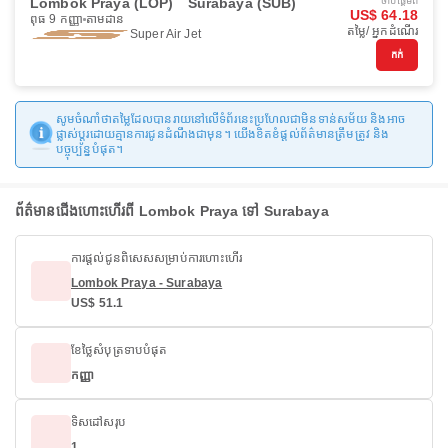
Lombok Praya (LOP)
Surabaya (SUB)
ចាប់ផ្ដើមពី
US$ 64.18
ពុធ 9 កញ្ញា
តាមដាន
តម្លៃ/ អ្នកដំណើរ
Super Air Jet
កក់
សូមចំណាំថាតម្លៃដែលបានរាយនៅលើទំព័រនេះប្រហែលជាមិនទាន់សម័យ និងអាច
ផ្លាស់ប្តូរដោយគ្មានការជូនដំណឹងជាមុន។ យើងខិតខំផ្តល់ព័ត៌មានត្រឹមត្រូវ និង
បច្ចុប្បន្នបំផុត។
ព័ត៌មានជើងហោះហើរពី Lombok Praya ទៅ Surabaya
ការផ្តល់ជូនពិសេសសម្រាប់ការហោះហើរ
Lombok Praya - Surabaya
US$ 51.1
ខែថ្លៃសំបុត្រទាបបំផុត
កញ្ញា
ទិសដៅសរុប
1