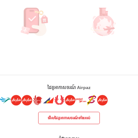
ដៃគូអាកាសចរណ៍ Airpaz
មើលដៃគូអាកាសចរណ៍ទាំងអស់