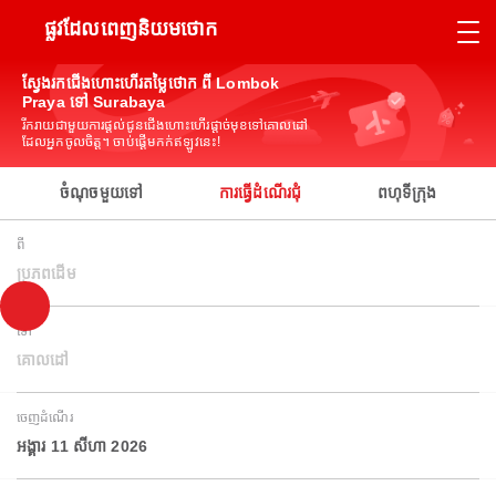
ផ្លូវដែលពេញនិយមថោក
ស្វែងរកជើងហោះហើរតម្លៃថោក ពី Lombok
Praya ទៅ Surabaya
រីករាយជាមួយការផ្តល់ជូនជើងហោះហើរផ្តាច់មុខទៅគោលដៅ
ដែលអ្នកចូលចិត្ត។ ចាប់ផ្តើមកក់ឥឡូវនេះ!
ចំណុចមួយទៅ
ការធ្វើដំណើរជុំ
ពហុទីក្រុង
ពី
ប្រភពដើម
ទៅ
គោលដៅ
ចេញដំណើរ
អង្គារ 11 សីហា 2026