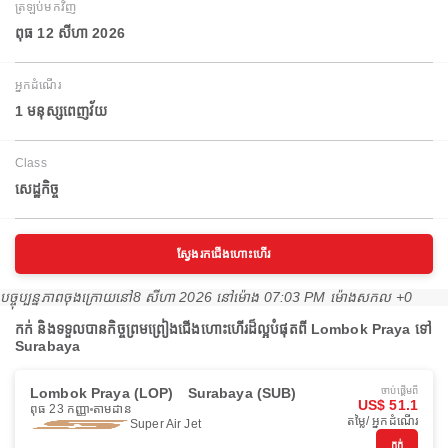
ត្រឡប់មកវិញ
ពុធ 12 សីហា 2026
អ្នកដំណើរ
1 មនុស្សពេញវ័យ
Class
សេដ្ឋកិច្ច
ស្វែងរកជើងហោះហើរ
បច្ចុប្បន្នភាពចុងក្រោយនៅ
8 សីហា 2026 នៅ​ម៉ោង 07:03 PM ម៉ោង​សកល +0
កក់ និងទទួលបានកិច្ចព្រមព្រៀងជើងហោះហើរដ៏ល្អបំផុតពី Lombok Praya ទៅ
Surabaya
Lombok Praya (LOP)
Surabaya (SUB)
ចាប់ផ្ដើមពី
US$ 51.1
ពុធ 23 កញ្ញា
តាមដាន
តម្លៃ/ អ្នកដំណើរ
Super Air Jet
កក់