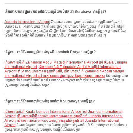
តើអាកាសយានដ្ឋានមកដល់ដែលពេញនិយមបំផុតនៅ Surabaya មានអ្វីខ្លះ?
Juanda International Airport
គឺជាអាកាសយានដ្ឋានមកដល់ដែលពេញនិយមបំផុតនៅ
Surabaya។ អាកាសយានដ្ឋានទាំងនេះផ្តល់ជូន ហាងលក់ទំនិញរួចពន្ធ, តំបន់ជក់បារី, កន្លែង
អង្គុយ និងសេវាកម្មផ្សេងៗជាច្រើន ដើម្បីបង្កើនបទពិសោធន៍ធ្វើដំណើររបស់អ្នក។ អ្នកអាចពិនិត្យ
មើលព័ត៌មានលម្អិតអំពីសេវាកម្ម និងប្លង់ស្ថានីយនៅអាកាសយានដ្ឋានទាំងនេះ។
តើផ្លូវហោះហើរដែលពេញនិយមបំផុតពី Lombok Praya មានអ្វីខ្លះ?
ជើងហោះហើរពី Zainuddin Abdul Madjid International Airport ទៅ Kuala Lumpur
International Airport
,
ជើងហោះហើរពី Zainuddin Abdul Madjid International
Airport ទៅ អាកាសយានដ្ឋានអន្តរជាតិងូរ៉ារ៉ៃ
,
ជើងហោះហើរពី Zainuddin Abdul Madjid
International Airport ទៅ អាកាសយានដ្ឋានអន្តរជាតិសូហាកាណូ–ហាតតា
គឺជាមាគ៌ាព្រលាន
យន្តហោះដែលពេញនិយមបំផុតពី Lombok Praya។ មាគ៌ាទាំងនេះផ្តល់នូវការតភ្ជាប់ដ៏ងាយ
ស្រួលសម្រាប់ការធ្វើដំណើររបស់អ្នក។
តើផ្លូវហោះហើរដែលពេញនិយមបំផុតទៅកាន់ Surabaya មានអ្វីខ្លះ?
ជើងហោះហើរពី Kuala Lumpur International Airport ទៅ Juanda International
Airport
,
ជើងហោះហើរពី អាកាសយានដ្ឋានសេណះអន្តរជាតិ ទៅ Juanda International
Airport
,
ជើងហោះហើរពី អាកាសយានដ្ឋានអន្តរជាតិងូរ៉ារ៉ៃ ទៅ Juanda International
Airport
គឺជាមាគ៌ាព្រលានយន្តហោះដែលពេញនិយមបំផុតទៅកាន់ Surabaya។ មាគ៌ាទាំងនេះ
ផ្តល់នូវការតភ្ជាប់ដ៏ងាយស្រួលសម្រាប់ការធ្វើដំណើររបស់អ្នក។