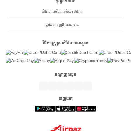
កុំឱ្យខកខាន!
ជើងហោះហើរពេញនិយមជាងគេ
ផ្លូវដែលពេញនិយមជាងគេ
វិធីសាស្ត្រទូទាត់ដែលបានទទួល
បណ្តាញសង្គម
ទាញយក