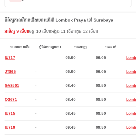
ពិនិត្យកាលវិភាគជើងហោះហើរពី Lombok Praya ទៅ Surabaya
អាទិត្យ 9 សីហា
ចន្ទ 10 សីហា
អង្គារ 11 សីហា
ពុធ 12 សីហា
លេខហោះហើរ
ម៉ូដែលយន្តហោះ
ចាកចេញ
មកដល់
IU717
-
06:00
06:05
Lomb
JT865
-
06:00
06:05
Lomb
GA8501
-
08:40
08:50
Lomb
QG671
-
08:40
08:50
Lomb
IU715
-
08:45
08:50
Lomb
IU719
-
09:45
09:50
Lomb