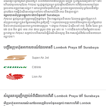
ដំណើរគ្រប់រូបស្វែងរកអ្វីដែលប្លែក មិនថាវាជាភាពងាយស្រួល ល្បឿន ឬតម្លៃសមរម្យនោះទេ។ នោះ
ហើយជាមូលហេតុដែល Airpaz ប្តេជ្ញាផ្តល់ជូនអ្នកនូវជម្រើសជើងហោះហើរដែលសមរម្យបំផុត
ស្របតាមតម្រូវការរបស់អ្នក។ ដោយគ្រាន់តែចុចពីរបីដង អ្នកអាចទទួលបានសំបុត្រដែលនឹងប្រែ
ក្លាយផែនការធ្វើដំណើររបស់អ្នកទៅជាបទពិសោធន៍ដ៏រីករាយ និងគ្មានថ្នេរ។
ទទួលបានសំបុត្រយន្តហោះថោកបំផុតទៅ Surabaya
Airpaz ផ្តល់ជូននូវកិច្ចព្រមព្រៀងផ្តាច់មុខ និងការផ្តល់ជូនពិសេស ដែលអនុញ្ញាតឱ្យអ្នកកក់
សំបុត្ររបស់អ្នកក្នុងតម្លៃសមរម្យមិនគួរឱ្យជឿ ។ ទទួលបានអត្ថប្រយោជន៍នៃអត្រាបញ្ចុះតម្លៃដោយ
មិនប៉ះពាល់ដល់គុណភាពឬភាពងាយស្រួល ។ ជាមួយ Airpaz ដំណើរ ទៅ កាន់ ទីតាំង ដែល អ្នក
ចង់ បាន មិន ធ្លាប់ មាន ភាព ងាយ ស្រួល ជាង មុន នោះ ទេ ។ កក់ជើងហោះហើរតម្លៃថោករបស់
អ្នកជាមួយ Airpaz សម្រាប់បទពិសោធន៍ធ្វើដំណើរដ៏អស្ចារ្យ និងការសន្សំសំចៃដែលមិនអាចយក
ឈ្នះបាន។
បញ្ជីនៃក្រុមហ៊ុនអាកាសចរណ៍ដែលមានពី Lombok Praya ទៅ Surabaya
Super Air Jet
Citilink
Lion Air
សំណួរគេសួរញឹកញាប់អំពីជើងហោះហើរពី Lombok Praya ទៅ Surabaya
តើក្រុមហ៊ុនអាកាសចរណ៍ណាដែលពេញនិយមបំផុតសម្រាប់ការហោះហើរពី Lombok