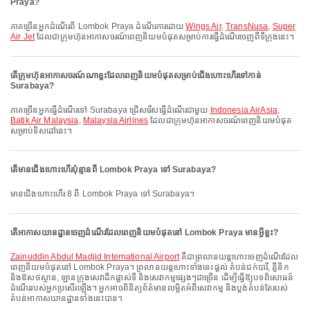
Praya?
ភាគច្រើនអ្នកដំណើរពី Lombok Praya ដំណើរការដោយ
Wings Air
,
TransNusa
,
Super
Air Jet
ដែលជាក្រុមហ៊ុនអាកាសចរណ៍ពេញនិយមបំផុតសម្រាប់ការធ្វើដំណើរចេញពីទីក្រុងនេះ។
តើក្រុមហ៊ុនអាកាសចរណ៍ណាខ្លះដែលពេញនិយមបំផុតសម្រាប់ជើងហោះហើរទៅកាន់
Surabaya?
ភាគច្រើនអ្នកធ្វើដំណើរទៅ Surabaya ជ្រើសរើសធ្វើដំណើរជាមួយ
Indonesia AirAsia
,
Batik Air Malaysia
,
Malaysia Airlines
ដែលជាក្រុមហ៊ុនអាកាសចរណ៍ពេញនិយមបំផុត
សម្រាប់ទិសដៅនេះ។
តើមានជើងហោះហើរប៉ុន្មានពី Lombok Praya ទៅ Surabaya?
មានជើងហោះហើរ 8 ពី Lombok Praya ទៅ Surabaya។
តើអាកាសយានដ្ឋានចេញដំណើរដែលពេញនិយមបំផុតនៅ Lombok Praya មានអ្វីខ្លះ?
Zainuddin Abdul Madjid International Airport
គឺជាព្រលានយន្តហោះចេញដំណើរដែល
ពេញនិយមបំផុតនៅ Lombok Praya។ ព្រលានយន្តហោះទាំងនេះផ្តល់ តំបន់ជក់បារី, គ្លីនិក
និងឱសថស្ថាន, ឡានក្រុងសេវាដឹកផ្លាស់ទី និងសេវាកម្មផ្សេងៗជាច្រើន ដើម្បីធ្វើឱ្យបទពិសោធន៍
ដំណើររបស់អ្នកប្រសើរឡើង។ អ្នកអាចពិនិត្យព័ត៌មានលម្អិតអំពីសេវាកម្ម និងប្លង់តំបន់តែរបស់
តំបន់អាកាសយានដ្ឋានទាំងនេះបាន។