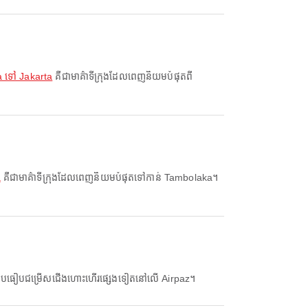
 ទៅ Jakarta
គឺជាមាគ៌ាទីក្រុងដែលពេញនិយមបំផុតពី
a
គឺជាមាគ៌ាទីក្រុងដែលពេញនិយមបំផុតទៅកាន់ Tambolaka។
្រៀបធៀបជម្រើសជើងហោះហើរផ្សេងទៀតនៅលើ Airpaz។