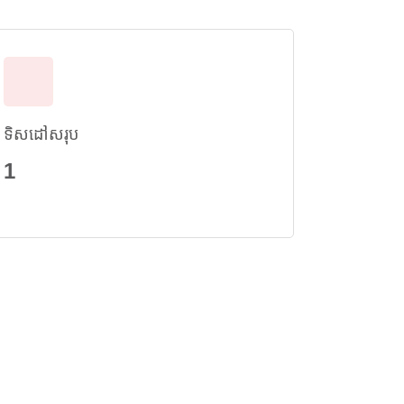
ទិសដៅសរុប
1