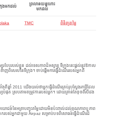
ព្រលានយន្តហោះ
ក្រុងមកដល់
មកដល់
olaka
TMC
ពិនិត្យតម្លៃ
របែបរបស់ខ្លួន ដល់ទេសភាពដ៏អស្ចារ្យ ទីក្រុងនេះផ្តល់នូវឱកាស
ទាក់ទាញពិសេសនៃទីក្រុង។ ចាប់ផ្តើមការធ្វើដំណើររបស់អ្នកពី
ឆ្នាំ 2011 យើងយល់ថាអ្នកធ្វើដំណើរគ្រប់រូបស្វែងរកអ្វីដែល
បំផុត ស្របតាមតម្រូវការរបស់អ្នក។ ដោយគ្រាន់តែចុចពីរបីដង
នអត្ថប្រយោជន៍នៃអត្រាបញ្ចុះតម្លៃដោយមិនប៉ះពាល់ដល់គុណភាពឬភាព
ោករបស់អ្នកជាមួយ Airpaz សម្រាប់បទពិសោធន៍ធ្វើដំណើរដ៏