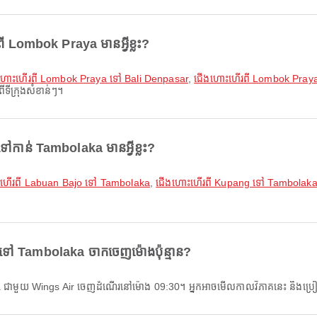
តពី Lombok Praya មានអ្វីខ្លះ?
ហោះហើរពី Lombok Praya ទៅ Bali Denpasar
,
ជើងហោះហើរពី Lombok Praya
ីទីក្រុងសំខាន់ៗ។
តទៅកាន់ Tambolaka មានអ្វីខ្លះ?
ហើរពី Labuan Bajo ទៅ Tambolaka
,
ជើងហោះហើរពី Kupang ទៅ Tambolak
ទៅ Tambolaka ចាកចេញម៉ោងប៉ុន្មាន?
a ជាមួយ Wings Air ចេញដំណើរនៅម៉ោង 09:30។ អ្នកអាចមើលកាលវិភាគនេះ និងប