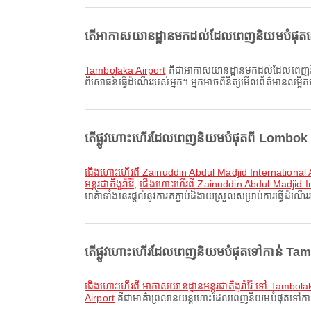
តើអាកាសយានដ្ឋានមកដល់ដែលពេញនិយមបំផុតនៅ 
Tambolaka Airport
គឺជាអាកាសយានដ្ឋានមកដល់ដែលពេញនិយមប
ពិសោធន៍ធ្វើដំណើររបស់អ្នក។ អ្នកអាចពិនិត្យមើលព័ត៌មានលម្អិត
តើផ្លូវហោះហើរដែលពេញនិយមបំផុតពី Lombok Pr
ជើងហោះហើរពី Zainuddin Abdul Madjid International 
អន្តរជាតិងូរ៉ារ៉ៃ
,
ជើងហោះហើរពី Zainuddin Abdul Madjid In
មាគ៌ាទាំងនេះផ្តល់នូវការតភ្ជាប់ដ៏ងាយស្រួលសម្រាប់ការធ្វើដំណើរ
តើផ្លូវហោះហើរដែលពេញនិយមបំផុតទៅកាន់ Tambo
ជើងហោះហើរពី អាកាសយានដ្ឋានអន្តរជាតិងូរ៉ារ៉ៃ ទៅ Tambola
Airport
គឺជាមាគ៌ាព្រលានយន្តហោះដែលពេញនិយមបំផុតទៅកាន់ Ta