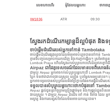
លេខហោះហើរ
ម៉ូដែលយន្តហោះ
ចាកចេ
IW1836
ATR
09:30
ស្វែងរកដំណើរកម្សាន្តដ៏ល្អបំផុត និ
ចាប់ផ្តើមដំណើររបស់អ្នកទៅកាន់ Tambolaka
ចាប់ផ្តើមដំណើរផ្សងព្រេងដែលមិនអាចបំភ្លេចបានទៅកាន់ Tambol
គ្មានទីបញ្ចប់សម្រាប់ការរកឃើញ និងការភ្ញាក់ផ្អើល។ ស្រមៃថាខ្លួន
Lombok Praya ហើយស្វែងរកសំបុត្រហោះហើរដ៏ល្អឥតខ្ចោះដើម្បីធ
Airpaz ជាដៃគូទេសចរណ៍ដែលមានបទពិសោធន៍រប
ជាមួយ Airpaz អ្នកអាចកក់សំបុត្រយន្តហោះពី Lombok Praya ទ
ប្លែក មិនថាវាជាភាពងាយស្រួល ល្បឿន ឬតម្លៃសមរម្យនោះទេ។ ន
អ្នកអាចទទួលបានសំបុត្រដែលនឹងប្រែក្លាយផែនការធ្វើដំណើររបស់
ទទួលបានសំបុត្រយន្តហោះថោកបំផុតទៅ Tamb
Airpaz ផ្តល់ជូននូវកិច្ចព្រមព្រៀងផ្តាច់មុខ និងការផ្តល់ជូន
ងាយស្រួល ។ ជាមួយ Airpaz ដំណើរ ទៅ កាន់ ទីតាំង ដែល អ្នក
អស្ចារ្យ និងការសន្សំសំចៃដែលមិនអាចយកឈ្នះបាន។