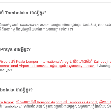
Tambolaka មានអ្វីខ្លះ?
ំផុតនៅ Tambolaka។ អាកាសយានដ្ឋានទាំងនេះផ្តល់ជូន តំបន់រង់ចាំ, ចំណតរថយន្ត, ត
អំពីសេវាកម្ម និងប្លង់ស្ថានីយនៅអាកាសយានដ្ឋានទាំងនេះ។
aya មានអ្វីខ្លះ?
Airport ទៅ Kuala Lumpur International Airport
,
ជើងហោះហើរពី Zainuddin A
ternational Airport ទៅ អាកាសយានដ្ឋានអន្តរជាតិសូហាកាណូ–ហាតតា
គឺជាមាគ៌ា
របស់អ្នក។
laka មានអ្វីខ្លះ?
ka Airport
,
ជើងហោះហើរពី Komodo Airport ទៅ Tambolaka Airport
,
ជើងហោះហ
mbolaka។ មាគ៌ាទាំងនេះផ្តល់នូវការតភ្ជាប់ដ៏ងាយស្រួលសម្រាប់ការធ្វើដំណើររបស់អ