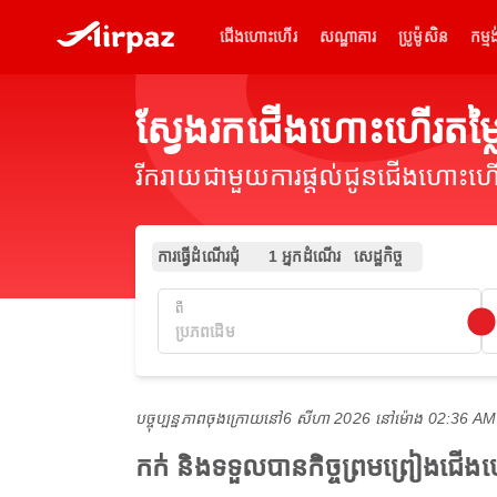
ជើងហោះហើរ
សណ្ឋាគារ
ប្រូម៉ូសិន
កម្មង
ស្វែងរកជើងហោះហើរតម
រីករាយជាមួយការផ្តល់ជូនជើងហោះហើរ
ការធ្វើដំណើរជុំ
1 អ្នកដំណើរ
សេដ្ឋកិច្ច
ពី
បច្ចុប្បន្នភាពចុងក្រោយនៅ
6 សីហា 2026 នៅ​ម៉ោង 02:36 A
កក់ និងទទួលបានកិច្ចព្រមព្រៀងជ