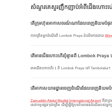
សំណួរគេសួរញឹកញាប់អំពីជើងហោះ
តើក្រុមហ៊ុនអាកាសចរណ៍ណាដែលពេញនិយមបំផុ
ភាគច្រើនអ្នកដំណើរពី Lombok Praya ដំណើរការដោយ
Wing
តើមានជើងហោះហើរប៉ុន្មានពី Lombok Pray
មានជើងហោះហើរ 1 ពី Lombok Praya ទៅ Tambolaka។
តើអាកាសយានដ្ឋានចេញដំណើរដែលពេញនិយមបំផុ
Zainuddin Abdul Madjid International Airport
គឺជាព្
សេវាកម្មផ្សេងៗជាច្រើន ដើម្បីធ្វើឱ្យបទពិសោធន៍ដំណើររបស់អ្ន