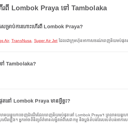
ហើរពី Lombok Praya ទៅ Tambolaka
តសម្រាប់ការហោះហើរពី Lombok Praya?
s Air
,
TransNusa
,
Super Air Jet
ដែលជាក្រុមហ៊ុនអាកាសចរណ៍ពេញនិយមបំផុតសម្រ
a ទៅ Tambolaka?
តនៅ Lombok Praya មានអ្វីខ្លះ?
រលានយន្តហោះចេញដំណើរដែលពេញនិយមបំផុតនៅ Lombok Praya។ ព្រលានយន្តហោះទាំងន
កប្រសើរឡើង។ អ្នកអាចពិនិត្យព័ត៌មានលម្អិតអំពីសេវាកម្ម និងប្លង់តំបន់តែរបស់តំបន់អាក