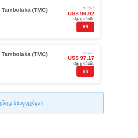
ចាប់ផ្ដើមពី
Tambolaka (TMC)
US$ 96.92
តម្លៃ/ អ្នកដំណើរ
កក់
ចាប់ផ្ដើមពី
Tambolaka (TMC)
US$ 97.17
តម្លៃ/ អ្នកដំណើរ
កក់
រូវ និងបច្ចុប្បន្នបំផុត។