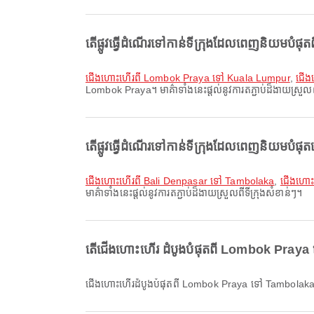
តើផ្លូវធ្វើដំណើរទៅកាន់ទីក្រុងដែលពេញនិយមបំផុ
ជើងហោះហើរពី Lombok Praya ទៅ Kuala Lumpur
,
ជើង
Lombok Praya។ មាគ៌ាទាំងនេះផ្តល់នូវការតភ្ជាប់ដ៏ងាយស្រួលព
តើផ្លូវធ្វើដំណើរទៅកាន់ទីក្រុងដែលពេញនិយមបំផុ
ជើងហោះហើរពី Bali Denpasar ទៅ Tambolaka
,
ជើងហោះ
មាគ៌ាទាំងនេះផ្តល់នូវការតភ្ជាប់ដ៏ងាយស្រួលពីទីក្រុងសំខាន់ៗ។
តើជើងហោះហើរ ដំបូងបំផុតពី Lombok Praya 
ជើងហោះហើរដំបូងបំផុតពី Lombok Praya ទៅ Tambolak