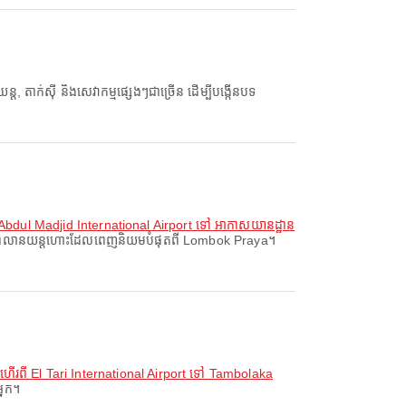
ាក់ស៊ី និងសេវាកម្មផ្សេងៗជាច្រើន ដើម្បីបង្កើនបទ
bdul Madjid International Airport ទៅ អាកាសយានដ្ឋាន
ព្រលានយន្តហោះដែលពេញនិយមបំផុតពី Lombok Praya។
ើរពី El Tari International Airport ទៅ Tambolaka
្នក។