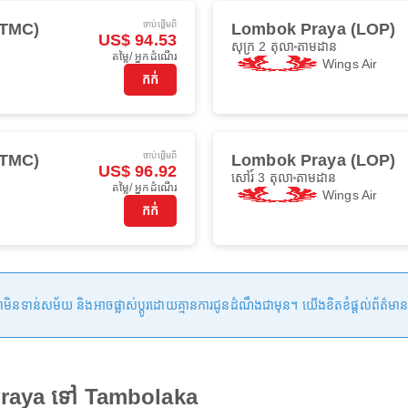
ចាប់ផ្ដើមពី
(TMC)
Lombok Praya (LOP)
US$ 94.53
សុក្រ 2 តុលា
តាមដាន
តម្លៃ/ អ្នកដំណើរ
Wings Air
កក់
ចាប់ផ្ដើមពី
(TMC)
Lombok Praya (LOP)
US$ 96.92
សៅរ៍ 3 តុលា
តាមដាន
តម្លៃ/ អ្នកដំណើរ
Wings Air
កក់
ន់សម័យ និងអាចផ្លាស់ប្តូរដោយគ្មានការជូនដំណឹងជាមុន។ យើងខិតខំផ្តល់ព័ត៌មានត្រឹមត្
Praya ទៅ Tambolaka