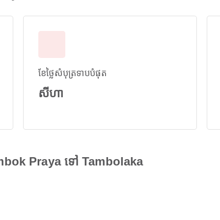
ខែថ្លៃសំបុត្រទាបបំផុត
សីហា
Lombok Praya ទៅ Tambolaka