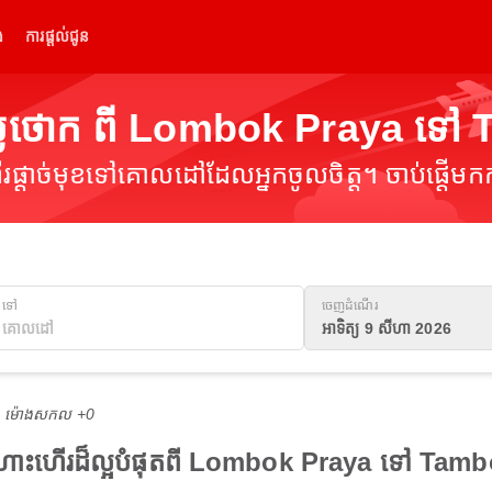
់
ការផ្តល់ជូន
្លៃថោក ពី Lombok Praya ទៅ
ផ្តាច់មុខទៅគោលដៅដែលអ្នកចូលចិត្ត។ ចាប់ផ្តើមកក
ទៅ
ចេញដំណើរ
អាទិត្យ 9 សីហា 2026
M ម៉ោង​សកល +0
ើងហោះហើរដ៏ល្អបំផុតពី Lombok Praya ទៅ Tam