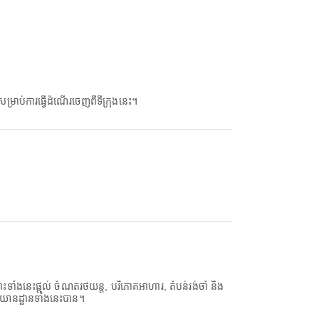
ាប់ការធ្វើដំណើរចេញពីទីក្រុងនេះ។
េះផ្តល់ ចំណតរថយន្ត, បរិភោគអាហារ, តំបន់រង់ចាំ និង
ាសយានដ្ឋានទាំងនេះបាន។