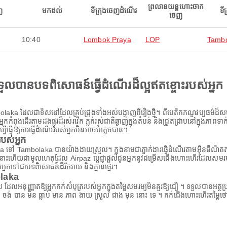
ព្រលានយន្តហោះចាក
ញ
មកដល់
ទីក្រុងចេញដំណើរ
ទី
ចេញ
10:40
Lombok Praya
LOP
Tamb
ងទទួលបានបទពិសោធន៍ធ្វើដំណើរដ៏ល្អឥតខ្ចោះរបស់អ្នក
aka ដែលជាទិសដៅដែលគ្រប់ជ្រុងទាំងអស់បង្ហាញពីរឿងថ្មី។ ពីបេតិកភណ្ឌវប្បធម៌ដ៏សម្បូ
អ្នកកំពុងដើរតាមដងផ្លូវដ៏រស់រវើក ភ្លក់រស់ជាតិឆ្ងាញ់ក្នុងតំបន់ និងជ្រួតជ្រាបនៅក្នុងភាព
្វើឱ្យការធ្វើដំណើររបស់អ្នកមិនអាចបំភ្លេចបាន។
ស់អ្នក
ៅ Tambolaka បានយ៉ាងងាយស្រួល។ ក្នុងនាមជាភ្នាក់ងារធ្វើដំណើរតាមអ៊ីនធឺណិតតាំងពី
ោះហើយជាមូលហេតុដែល Airpaz ប្តេជ្ញាផ្តល់ជូនអ្នកនូវជម្រើសជើងហោះហើរដែលសមរម្យ
អ្នកទៅជាបទពិសោធន៍ដ៏រីករាយ និងគ្មានថ្នេរ។
olaka
ពិសេស ដែលអនុញ្ញាតឱ្យអ្នកកក់សំបុត្ររបស់អ្នកក្នុងតម្លៃសមរម្យមិនគួរឱ្យជឿ ។ ទទួលបា
 ចង់ បាន មិន ធ្លាប់ មាន ភាព ងាយ ស្រួល ជាង មុន នោះ ទេ ។ កក់ជើងហោះហើរតម្លៃថ