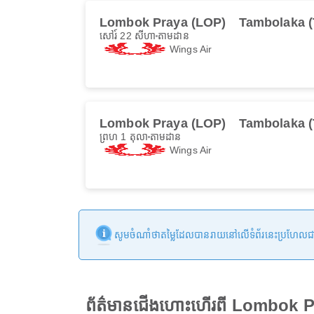
Lombok Praya (LOP)
Tambolaka 
សៅរ៍ 22 សីហា
តាមដាន
Wings Air
Lombok Praya (LOP)
Tambolaka 
ព្រហ 1 តុលា
តាមដាន
Wings Air
សូមចំណាំថាតម្លៃដែលបានរាយនៅលើទំព័រនេះប្រហែលជាមិនទា
ព័ត៌មានជើងហោះហើរពី Lombok 