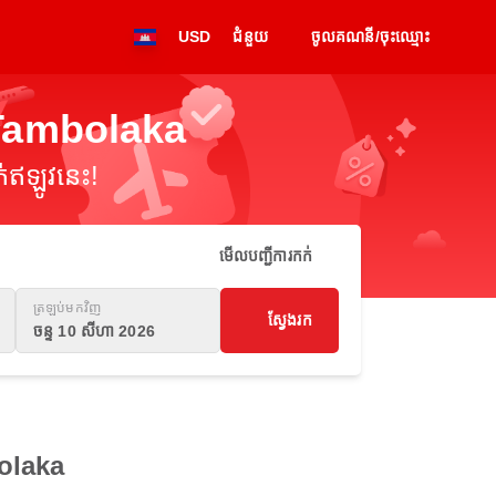
USD
ជំនួយ
ចូលគណនី/ចុះឈ្មោះ
 Tambolaka
់ឥឡូវនេះ!
មើលបញ្ជីការកក់
ត្រឡប់មកវិញ
ស្វែងរក
ចន្ទ 10 សីហា 2026
bolaka