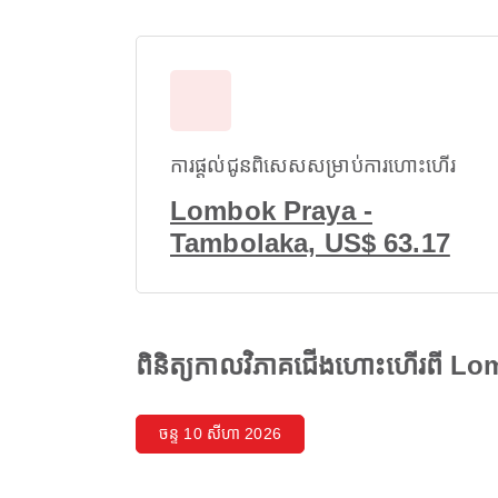
ការផ្តល់ជូនពិសេសសម្រាប់ការហោះហើរ
Lombok Praya -
Tambolaka, US$ 63.17
ពិនិត្យកាលវិភាគជើងហោះហើរពី 
ចន្ទ 10 សីហា 2026