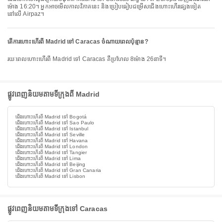
ម៉ោង 16:20។ អ្នកអាចមើលកាលវិភាគនេះ និងប្រៀបធៀបជម្រើសជើងហោះហើរផ្សេងទៀត
នៅលើ Airpaz។
តើការហោះហើរពី Madrid ទៅ Caracas ចំណាយពេលប៉ុន្មាន?
រយៈពេលហោះហើរពី Madrid ទៅ Caracas គឺប្រហែល 8ម៉ោង 26នាទី។
ផ្លូវពេញនិយមតាមទីក្រុងពី Madrid
ជើងហោះហើរពី Madrid ទៅ Bogotá
ជើងហោះហើរពី Madrid ទៅ Sao Paulo
ជើងហោះហើរពី Madrid ទៅ Istanbul
ជើងហោះហើរពី Madrid ទៅ Seville
ជើងហោះហើរពី Madrid ទៅ Havana
ជើងហោះហើរពី Madrid ទៅ London
ជើងហោះហើរពី Madrid ទៅ Tangier
ជើងហោះហើរពី Madrid ទៅ Lima
ជើងហោះហើរពី Madrid ទៅ Beijing
ជើងហោះហើរពី Madrid ទៅ Gran Canaria
ជើងហោះហើរពី Madrid ទៅ Lisbon
ផ្លូវពេញនិយមតាមទីក្រុងទៅ Caracas