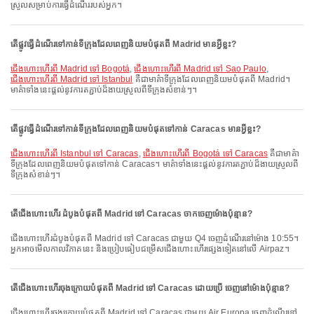
ស្រួលសម្រាប់ការធ្វើដំណើររបស់អ្នក។
តើផ្លូវធ្វើដំណើរទៅកាន់ទីក្រុងដែលពេញនិយមបំផុតពី Madrid មានអ្វីខ្លះ?
ជើងហោះហើរពី Madrid ទៅ Bogotá
,
ជើងហោះហើរពី Madrid ទៅ Sao Paulo
,
ជើងហោះហើរពី Madrid ទៅ Istanbul
គឺជាមាគ៌ាទីក្រុងដែលពេញនិយមបំផុតពី Madrid។
មាគ៌ាទាំងនេះផ្តល់នូវការតភ្ជាប់ដ៏ងាយស្រួលពីទីក្រុងសំខាន់ៗ។
តើផ្លូវធ្វើដំណើរទៅកាន់ទីក្រុងដែលពេញនិយមបំផុតទៅកាន់ Caracas មានអ្វីខ្លះ?
ជើងហោះហើរពី Istanbul ទៅ Caracas
,
ជើងហោះហើរពី Bogotá ទៅ Caracas
គឺជាមាគ៌ា
ទីក្រុងដែលពេញនិយមបំផុតទៅកាន់ Caracas។ មាគ៌ាទាំងនេះផ្តល់នូវការតភ្ជាប់ដ៏ងាយស្រួលពី
ទីក្រុងសំខាន់ៗ។
តើជើងហោះហើរ ដំបូងបំផុតពី Madrid ទៅ Caracas ចាកចេញម៉ោងប៉ុន្មាន?
ជើងហោះហើរដំបូងបំផុតពី Madrid ទៅ Caracas ជាមួយ Q4 ចេញដំណើរនៅម៉ោង 10:55។
អ្នកអាចមើលកាលវិភាគនេះ និងប្រៀបធៀបជម្រើសជើងហោះហើរផ្សេងទៀតនៅលើ Airpaz។
តើជើងហោះហើរចុងក្រោយបំផុតពី Madrid ទៅ Caracas ដោយប្រើ ចេញនៅម៉ោងប៉ុន្មាន?
ជើងហោះហើរចុងក្រោយបំផុតពី Madrid ទៅ Caracas ជាមួយ Air Europa ចេញដំណើរនៅ