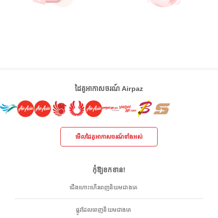
ដៃគូអាកាសចរណ៍ Airpaz
មើលដៃគូអាកាសចរណ៍ទាំងអស់
កុំឱ្យខកខាន!
ជើងហោះហើរពេញនិយមជាងគេ
ផ្លូវដែលពេញនិយមជាងគេ