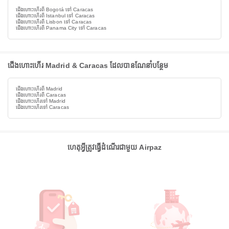
ជើងហោះហើរពី Bogotá ទៅ Caracas
ជើងហោះហើរពី Istanbul ទៅ Caracas
ជើងហោះហើរពី Lisbon ទៅ Caracas
ជើងហោះហើរពី Panama City ទៅ Caracas
ជើងហោះហើរ Madrid & Caracas ដែលបានណែនាំបន្ថែម
ជើងហោះហើរពី Madrid
ជើងហោះហើរពី Caracas
ជើងហោះហើរទៅ Madrid
ជើងហោះហើរទៅ Caracas
ហេតុអ្វីត្រូវធ្វើដំណើរជាមួយ Airpaz