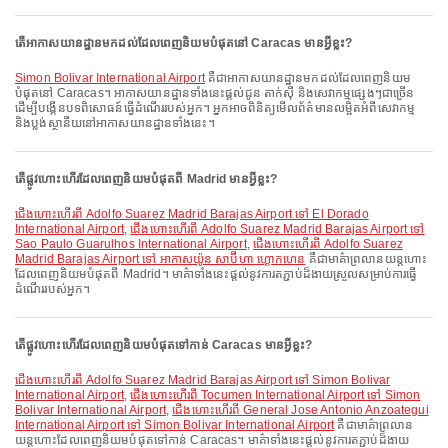
តើអាកាសយានដ្ឋានមកដល់ដែលពេញនិយមបំផុតនៅ Caracas មានអ្វីខ្លះ?
Simon Bolivar International Airport
គឺជាអាកាសយានដ្ឋានមកដល់ដែលពេញនិយម
បំផុតនៅ Caracas។ អាកាសយានដ្ឋានទាំងនេះផ្តល់ជូន តាក់ស៊ី និងសេវាកម្មផ្សេងៗជាច្រើន
ដើម្បីបង្កើនបទពិសោធន៍ធ្វើដំណើររបស់អ្នក។ អ្នកអាចពិនិត្យមើលព័ត៌មានលម្អិតអំពីសេវាកម្ម
និងប្លង់ស្ថានីយនៅអាកាសយានដ្ឋានទាំងនេះ។
តើផ្លូវហោះហើរដែលពេញនិយមបំផុតពី Madrid មានអ្វីខ្លះ?
ជើងហោះហើរពី Adolfo Suarez Madrid Barajas Airport ទៅ El Dorado
International Airport
,
ជើងហោះហើរពី Adolfo Suarez Madrid Barajas Airport ទៅ
Sao Paulo Guarulhos International Airport
,
ជើងហោះហើរពី Adolfo Suarez
Madrid Barajas Airport ទៅ អាកាសយ៉ូន សាប៊ីហា ហ្គោកហេន
គឺជាមាគ៌ាព្រលានយន្តហោះ
ដែលពេញនិយមបំផុតពី Madrid។ មាគ៌ាទាំងនេះផ្តល់នូវការតភ្ជាប់ដ៏ងាយស្រួលសម្រាប់ការធ្វើ
ដំណើររបស់អ្នក។
តើផ្លូវហោះហើរដែលពេញនិយមបំផុតទៅកាន់ Caracas មានអ្វីខ្លះ?
ជើងហោះហើរពី Adolfo Suarez Madrid Barajas Airport ទៅ Simon Bolivar
International Airport
,
ជើងហោះហើរពី Tocumen International Airport ទៅ Simon
Bolivar International Airport
,
ជើងហោះហើរពី General Jose Antonio Anzoategui
International Airport ទៅ Simon Bolivar International Airport
គឺជាមាគ៌ាព្រលាន
យន្តហោះដែលពេញនិយមបំផុតទៅកាន់ Caracas។ មាគ៌ាទាំងនេះផ្តល់នូវការតភ្ជាប់ដ៏ងាយ