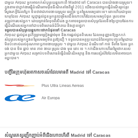
ជាមួយ Airpaz អ្នកអាចកក់សំបុត្រយន្តហោះពី Madrid ទៅ Caracas បានយ៉ាងងាយស្រួល។
ក្នុងនាមជាភ្នាក់ងារធ្វើដំណើរតាមអ៊ីនធឺណិតតាំងពីឆ្នាំ 2011 យើងយល់ថាអ្នកធ្វើដំណើរគ្រប់រូប
ស្វែងរកអ្វីដែលប្លែក មិនថាវាជាភាពងាយស្រួល ល្បឿន ឬតម្លៃសមរម្យនោះទេ។ នោះហើយជាមូល
ហេតុដែល Airpaz ប្តេជ្ញាផ្តល់ជូនអ្នកនូវជម្រើសជើងហោះហើរដែលសមរម្យបំផុត ស្របតាម
តម្រូវការរបស់អ្នក។ ដោយគ្រាន់តែចុចពីរបីដង អ្នកអាចទទួលបានសំបុត្រដែលនឹងប្រែក្លាយផែនការ
ធ្វើដំណើររបស់អ្នកទៅជាបទពិសោធន៍ដ៏រីករាយ និងគ្មានថ្នេរ។
ទទួលបានសំបុត្រយន្តហោះថោកបំផុតទៅ Caracas
Airpaz ផ្តល់ជូននូវកិច្ចព្រមព្រៀងផ្តាច់មុខ និងការផ្តល់ជូនពិសេស ដែលអនុញ្ញាតឱ្យអ្នកកក់
សំបុត្ររបស់អ្នកក្នុងតម្លៃសមរម្យមិនគួរឱ្យជឿ ។ ទទួលបានអត្ថប្រយោជន៍នៃអត្រាបញ្ចុះតម្លៃដោយ
មិនប៉ះពាល់ដល់គុណភាពឬភាពងាយស្រួល ។ ជាមួយ Airpaz ដំណើរ ទៅ កាន់ ទីតាំង ដែល អ្នក
ចង់ បាន មិន ធ្លាប់ មាន ភាព ងាយ ស្រួល ជាង មុន នោះ ទេ ។ កក់ជើងហោះហើរតម្លៃថោករបស់
អ្នកជាមួយ Airpaz សម្រាប់បទពិសោធន៍ធ្វើដំណើរដ៏អស្ចារ្យ និងការសន្សំសំចៃដែលមិនអាចយក
ឈ្នះបាន។
បញ្ជីនៃក្រុមហ៊ុនអាកាសចរណ៍ដែលមានពី Madrid ទៅ Caracas
Plus Ultra Lineas Aereas
Air Europa
សំណួរគេសួរញឹកញាប់អំពីជើងហោះហើរពី Madrid ទៅ Caracas