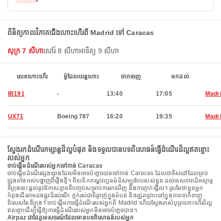
ពិនិត្យកាលវិភាគជើងហោះហើរពី Madrid ទៅ Caracas
សុក្រ 7 សីហា
សៅរ៍ 8 សីហា
អាទិត្យ 9 សីហា
លេខហោះហើរ
ម៉ូដែលយន្តហោះ
ចាកចេញ
មកដល់
IB191
-
13:40
17:05
Madr
UX71
Boeing 787
16:20
19:35
Madr
ស្វែងរកដំណើរកម្សាន្តដ៏ល្អបំផុត និងទទួលបានបទពិសោធន៍ធ្វើដំណើរដ៏ល្អឥតខ្ចោះ
របស់អ្នក
ចាប់ផ្តើមដំណើររបស់អ្នកទៅកាន់ Caracas
ចាប់ផ្តើមដំណើរផ្សងព្រេងដែលមិនអាចបំភ្លេចបានទៅកាន់ Caracas ដែលជាទិសដៅដែលគ្រប់
ជ្រុងទាំងអស់បង្ហាញពីរឿងថ្មី។ ពីបេតិកភណ្ឌវប្បធម៌ដ៏សម្បូរបែបរបស់ខ្លួន ដល់ទេសភាពដ៏អស្ចារ្យ
ទីក្រុងនេះផ្តល់នូវឱកាសគ្មានទីបញ្ចប់សម្រាប់ការរកឃើញ និងការភ្ញាក់ផ្អើល។ ស្រមៃថាខ្លួនអ្នក
កំពុងដើរតាមដងផ្លូវដ៏រស់រវើក ភ្លក់រស់ជាតិឆ្ងាញ់ក្នុងតំបន់ និងជ្រួតជ្រាបនៅក្នុងភាពទាក់ទាញ
ពិសេសនៃទីក្រុង។ ចាប់ផ្តើមការធ្វើដំណើររបស់អ្នកពី Madrid ហើយស្វែងរកសំបុត្រហោះហើរដ៏ល្អ
ឥតខ្ចោះដើម្បីធ្វើឱ្យការធ្វើដំណើររបស់អ្នកមិនអាចបំភ្លេចបាន។
Airpaz ជាដៃគូទេសចរណ៍ដែលមានបទពិសោធន៍របស់អ្នក