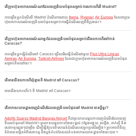
តើក្រុមហ៊ុនអាកាសចរណ៍ណាដែលពេញនិយមបំផុតសម្រាប់ការហោះហើរពី Madrid?
ភាគច្រើនអ្នកដំណើរពី Madrid ដំណើរការដោយ
Iberia
,
Ryanair
,
Air Europa
ដែលជាក្រុម
ហ៊ុនអាកាសចរណ៍ពេញនិយមបំផុតសម្រាប់ការធ្វើដំណើរចេញពីទីក្រុងនេះ។
តើក្រុមហ៊ុនអាកាសចរណ៍ណាខ្លះដែលពេញនិយមបំផុតសម្រាប់ជើងហោះហើរទៅកាន់
Caracas?
ភាគច្រើនអ្នកធ្វើដំណើរទៅ Caracas ជ្រើសរើសធ្វើដំណើរជាមួយ
Plus Ultra Lineas
Aereas
,
Air Europa
,
Turkish Airlines
ដែលជាក្រុមហ៊ុនអាកាសចរណ៍ពេញនិយមបំផុត
សម្រាប់ទិសដៅនេះ។
តើមានជើងហោះហើរប៉ុន្មានពី Madrid ទៅ Caracas?
មានជើងហោះហើរ 5 ពី Madrid ទៅ Caracas។
តើអាកាសយានដ្ឋានចេញដំណើរដែលពេញនិយមបំផុតនៅ Madrid មានអ្វីខ្លះ?
Adolfo Suarez Madrid Barajas Airport
គឺជាព្រលានយន្តហោះចេញដំណើរដែលពេញ
និយមបំផុតនៅ Madrid។ ព្រលានយន្តហោះទាំងនេះផ្តល់ កន្លែងអង្គុយ, រថភ្លើង, តាក់ស៊ី និង
សេវាកម្មផ្សេងៗជាច្រើន ដើម្បីធ្វើឱ្យបទពិសោធន៍ដំណើររបស់អ្នកប្រសើរឡើង។ អ្នកអាចពិនិត្យ
ព័ត៌មានលម្អិតអំពីសេវាកម្ម និងប្លង់តំបន់តែរបស់តំបន់អាកាសយានដ្ឋានទាំងនេះបាន។