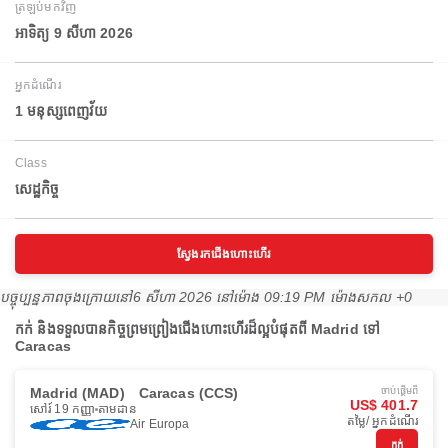
ត្រឡប់មកវិញ
អាទិត្យ 9 សីហា 2026
អ្នកដំណើរ
1 មនុស្សពេញវ័យ
Class
សេដ្ឋកិច្ច
ស្វែងរកជើងហោះហើរ
បច្ចុប្បន្នភាពចុងក្រោយនៅ
6 សីហា 2026 នៅ​ម៉ោង 09:19 PM ម៉ោង​សកល +0
កក់ និងទទួលបានកិច្ចព្រមព្រៀងជើងហោះហើរដ៏ល្អបំផុតពី Madrid ទៅ
Caracas
Madrid (MAD)
Caracas (CCS)
ចាប់ផ្ដើមពី
US$ 401.7
សៅរ៍ 19 កញ្ញា
តាមដាន
តម្លៃ/ អ្នកដំណើរ
Air Europa
កក់