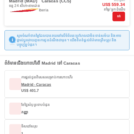
Madrid (MAD)
Caracas (CCS)
ចាប់ផ្ដើមពី
US$ 559.34
ចន្ទ 24 សីហា
តាមដាន
តម្លៃ/ អ្នកដំណើរ
Iberia
កក់
សូមចំណាំថាតម្លៃដែលបានរាយនៅលើទំព័រនេះប្រហែលជាមិនទាន់សម័យ និងអាច
ផ្លាស់ប្តូរដោយគ្មានការជូនដំណឹងជាមុន។ យើងខិតខំផ្តល់ព័ត៌មានត្រឹមត្រូវ និង
បច្ចុប្បន្នបំផុត។
ព័ត៌មានជើងហោះហើរពី Madrid ទៅ Caracas
ការផ្តល់ជូនពិសេសសម្រាប់ការហោះហើរ
Madrid - Caracas
US$ 401.7
ខែថ្លៃសំបុត្រទាបបំផុត
កញ្ញា
ទិសដៅសរុប
1