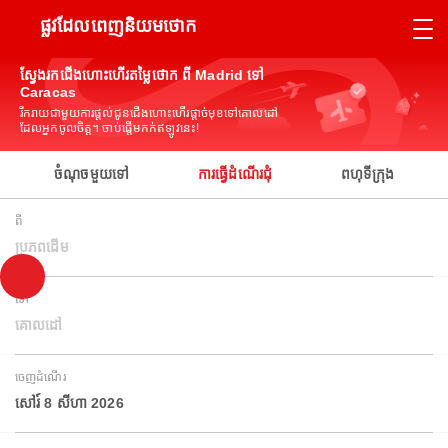
ផ្លូវដែលពេញនិយមថោក
ស្វែងរកជើងហោះហើរតម្លៃថោក ពី Madrid ទៅ
Caracas
រីករាយជាមួយការផ្តល់ជូនជើងហោះហើរផ្តាច់មុខទៅគោលដៅ
ដែលអ្នកចូលចិត្ត។ ចាប់ផ្តើមកក់ឥឡូវនេះ!
ចំណុចមួយទៅ
ការធ្វើដំណើរជុំ
ពហុទីក្រុង
ពី
ប្រភពដើម
ទៅ
គោលដៅ
ចេញដំណើរ
សៅរ៍ 8 សីហា 2026