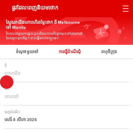
ផ្លូវដែលពេញនិយមថោក
ស្វែងរកជើងហោះហើរតម្លៃថោក ពី Melbourne
ទៅ Manila
រីករាយជាមួយការផ្តល់ជូនជើងហោះហើរផ្តាច់មុខទៅគោលដៅ
ដែលអ្នកចូលចិត្ត។ ចាប់ផ្តើមកក់ឥឡូវនេះ!
ចំណុចមួយទៅ
ការធ្វើដំណើរជុំ
ពហុទីក្រុង
ពី
ប្រភពដើម
ទៅ
គោលដៅ
ចេញដំណើរ
សៅរ៍ 8 សីហា 2026