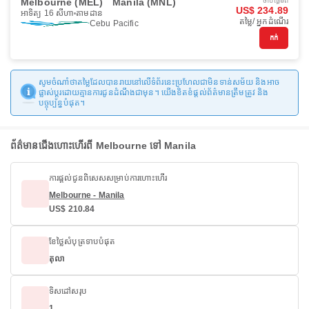
Melbourne (MEL)
Manila (MNL)
ចាប់ផ្ដើមពី
US$ 234.89
អាទិត្យ 16 សីហា
តាមដាន
តម្លៃ/ អ្នកដំណើរ
Cebu Pacific
កក់
សូមចំណាំថាតម្លៃដែលបានរាយនៅលើទំព័រនេះប្រហែលជាមិនទាន់សម័យ និងអាច
ផ្លាស់ប្តូរដោយគ្មានការជូនដំណឹងជាមុន។ យើងខិតខំផ្តល់ព័ត៌មានត្រឹមត្រូវ និង
បច្ចុប្បន្នបំផុត។
ព័ត៌មានជើងហោះហើរពី Melbourne ទៅ Manila
ការផ្តល់ជូនពិសេសសម្រាប់ការហោះហើរ
Melbourne - Manila
US$ 210.84
ខែថ្លៃសំបុត្រទាបបំផុត
តុលា
ទិសដៅសរុប
1