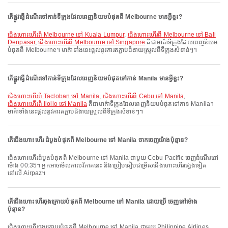
តើផ្លូវធ្វើដំណើរទៅកាន់ទីក្រុងដែលពេញនិយមបំផុតពី Melbourne មានអ្វីខ្លះ?
ជើងហោះហើរពី Melbourne ទៅ Kuala Lumpur
,
ជើងហោះហើរពី Melbourne ទៅ Bali
Denpasar
,
ជើងហោះហើរពី Melbourne ទៅ Singapore
គឺជាមាគ៌ាទីក្រុងដែលពេញនិយម
បំផុតពី Melbourne។ មាគ៌ាទាំងនេះផ្តល់នូវការតភ្ជាប់ដ៏ងាយស្រួលពីទីក្រុងសំខាន់ៗ។
តើផ្លូវធ្វើដំណើរទៅកាន់ទីក្រុងដែលពេញនិយមបំផុតទៅកាន់ Manila មានអ្វីខ្លះ?
ជើងហោះហើរពី Tacloban ទៅ Manila
,
ជើងហោះហើរពី Cebu ទៅ Manila
,
ជើងហោះហើរពី Iloilo ទៅ Manila
គឺជាមាគ៌ាទីក្រុងដែលពេញនិយមបំផុតទៅកាន់ Manila។
មាគ៌ាទាំងនេះផ្តល់នូវការតភ្ជាប់ដ៏ងាយស្រួលពីទីក្រុងសំខាន់ៗ។
តើជើងហោះហើរ ដំបូងបំផុតពី Melbourne ទៅ Manila ចាកចេញម៉ោងប៉ុន្មាន?
ជើងហោះហើរដំបូងបំផុតពី Melbourne ទៅ Manila ជាមួយ Cebu Pacific ចេញដំណើរនៅ
ម៉ោង 00:35។ អ្នកអាចមើលកាលវិភាគនេះ និងប្រៀបធៀបជម្រើសជើងហោះហើរផ្សេងទៀត
នៅលើ Airpaz។
តើជើងហោះហើរចុងក្រោយបំផុតពី Melbourne ទៅ Manila ដោយប្រើ ចេញនៅម៉ោង
ប៉ុន្មាន?
ជើងហោះហើរចុងក្រោយបំផុតពី Melbourne ទៅ Manila ជាមួយ Philippine Airlines