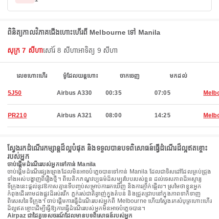
ពិនិត្យកាលវិភាគជើងហោះហើរពី Melbourne ទៅ Manila
សុក្រ 7 សីហា
សៅរ៍ 8 សីហា
អាទិត្យ 9 សីហា
លេខហោះហើរ
ម៉ូដែលយន្តហោះ
ចាកចេញ
មកដល់
5J50
Airbus A330
00:35
07:05
Melb
PR210
Airbus A321
08:00
14:25
Melb
ស្វែងរកដំណើរកម្សាន្តដ៏ល្អបំផុត និងទទួលបានបទពិសោធន៍ធ្វើដំណើរដ៏ល្អឥតខ្ចោះ
របស់អ្នក
ចាប់ផ្តើមដំណើររបស់អ្នកទៅកាន់ Manila
ចាប់ផ្តើមដំណើរផ្សងព្រេងដែលមិនអាចបំភ្លេចបានទៅកាន់ Manila ដែលជាទិសដៅដែលគ្រប់ជ្រុង
ទាំងអស់បង្ហាញពីរឿងថ្មី។ ពីបេតិកភណ្ឌវប្បធម៌ដ៏សម្បូរបែបរបស់ខ្លួន ដល់ទេសភាពដ៏អស្ចារ្យ
ទីក្រុងនេះផ្តល់នូវឱកាសគ្មានទីបញ្ចប់សម្រាប់ការរកឃើញ និងការភ្ញាក់ផ្អើល។ ស្រមៃថាខ្លួនអ្នក
កំពុងដើរតាមដងផ្លូវដ៏រស់រវើក ភ្លក់រស់ជាតិឆ្ងាញ់ក្នុងតំបន់ និងជ្រួតជ្រាបនៅក្នុងភាពទាក់ទាញ
ពិសេសនៃទីក្រុង។ ចាប់ផ្តើមការធ្វើដំណើររបស់អ្នកពី Melbourne ហើយស្វែងរកសំបុត្រហោះហើរ
ដ៏ល្អឥតខ្ចោះដើម្បីធ្វើឱ្យការធ្វើដំណើររបស់អ្នកមិនអាចបំភ្លេចបាន។
Airpaz ជាដៃគូទេសចរណ៍ដែលមានបទពិសោធន៍របស់អ្នក