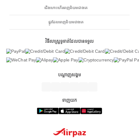
ជើងហោះហើរពេញនិយមជាងគេ
ផ្លូវដែលពេញនិយមជាងគេ
វិធីសាស្ត្រទូទាត់ដែលបានទទួល
បណ្តាញសង្គម
ទាញយក