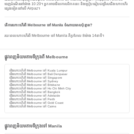
ចេញដំណើរនៅម៉ោង 10:20។ អ្នកអាចមើលកាលវិភាគនេះ និងប្រៀបធៀបជម្រើសជើងហោះហើរ
ផ្សេងទៀតនៅលើ Airpaz។
តើការហោះហើរពី Melbourne ទៅ Manila ចំណាយពេលប៉ុន្មាន?
រយៈពេលហោះហើរពី Melbourne ទៅ Manila គឺប្រហែល 8ម៉ោង 14នាទី។
ផ្លូវពេញនិយមតាមទីក្រុងពី Melbourne
ជើងហោះហើរពី Melbourne ទៅ Kuala Lumpur
ជើងហោះហើរពី Melbourne ទៅ Bali Denpasar
ជើងហោះហើរពី Melbourne ទៅ Singapore
ជើងហោះហើរពី Melbourne ទៅ Sydney
ជើងហោះហើរពី Melbourne ទៅ Brisbane
ជើងហោះហើរពី Melbourne ទៅ Ho Chi Minh City
ជើងហោះហើរពី Melbourne ទៅ Bangkok
ជើងហោះហើរពី Melbourne ទៅ Adelaide
ជើងហោះហើរពី Melbourne ទៅ Perth
ជើងហោះហើរពី Melbourne ទៅ Gold Coast
ជើងហោះហើរពី Melbourne ទៅ Cairns
ផ្លូវពេញនិយមតាមទីក្រុងទៅ Manila