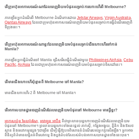
តើក្រុមហ៊ុនអាកាសចរណ៍ណាដែលពេញនិយមបំផុតសម្រាប់ការហោះហើរពី Melbourne?
ភាគច្រើនអ្នកដំណើរពី Melbourne ដំណើរការដោយ
Jetstar Airways
,
Virgin Australia
,
Qantas Airways
ដែលជាក្រុមហ៊ុនអាកាសចរណ៍ពេញនិយមបំផុតសម្រាប់ការធ្វើដំណើរចេញពី
ទីក្រុងនេះ។
តើក្រុមហ៊ុនអាកាសចរណ៍ណាខ្លះដែលពេញនិយមបំផុតសម្រាប់ជើងហោះហើរទៅកាន់
Manila?
ភាគច្រើនអ្នកធ្វើដំណើរទៅ Manila ជ្រើសរើសធ្វើដំណើរជាមួយ
Philippines AirAsia
,
Cebu
Pacific
,
AirAsia
ដែលជាក្រុមហ៊ុនអាកាសចរណ៍ពេញនិយមបំផុតសម្រាប់ទិសដៅនេះ។
តើមានជើងហោះហើរប៉ុន្មានពី Melbourne ទៅ Manila?
មានជើងហោះហើរ 2 ពី Melbourne ទៅ Manila។
តើអាកាសយានដ្ឋានចេញដំណើរដែលពេញនិយមបំផុតនៅ Melbourne មានអ្វីខ្លះ?
អាកាសយ៉ូន មែលប៊ុរណែ
,
អាវាឡូន អាប៊ីន
គឺជាព្រលានយន្តហោះចេញដំណើរដែលពេញនិយម
បំផុតនៅ Melbourne។ ព្រលានយន្តហោះទាំងនេះផ្តល់ តាក់ស៊ី, កន្លែងអង្គុយ, គ្លីនិក និងឱសថ
ស្ថាន និងសេវាកម្មផ្សេងៗជាច្រើន ដើម្បីធ្វើឱ្យបទពិសោធន៍ដំណើររបស់អ្នកប្រសើរឡើង។ អ្នកអាច
ពិនិត្យព័ត៌មានលម្អិតអំពីសេវាកម្ម និងប្លង់តំបន់តែរបស់តំបន់អាកាសយានដ្ឋានទាំងនេះបាន។