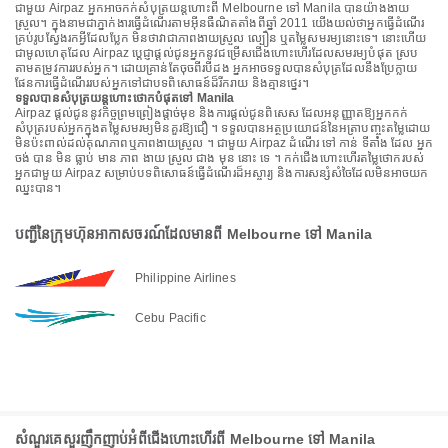
ជាមួយ Airpaz អ្នកអាចកក់សំបុត្រយន្តហោះពី Melbourne ទៅ Manila បានយ៉ាងងាយ
ស្រួល។ ក្នុងនាមជាភ្នាក់ងារធ្វើដំណើរតាមអ៊ីនធឺណិតតាំងពីឆ្នាំ 2011 យើងយល់ថាអ្នកធ្វើដំណើរ
គ្រប់រូបស្វែងរកអ្វីដែលប្លែក មិនថាវាជាភាពងាយស្រួល ល្បឿន ឬតម្លៃសមរម្យនោះទេ។ នោះហើយ
ជាមូលហេតុដែល Airpaz ប្តេជ្ញាផ្តល់ជូនអ្នកនូវជម្រើសជើងហោះហើរដែលសមរម្យបំផុត ស្រប
តាមតម្រូវការរបស់អ្នក។ ដោយគ្រាន់តែចុចពីរបីដង អ្នកអាចទទួលបានសំបុត្រដែលនឹងប្រែក្លាយ
ផែនការធ្វើដំណើររបស់អ្នកទៅជាបទពិសោធន៍ដ៏រីករាយ និងគ្មានថ្នេរ។
ទទួលបានសំបុត្រយន្តហោះថោកបំផុតទៅ Manila
Airpaz ផ្តល់ជូននូវកិច្ចព្រមព្រៀងផ្តាច់មុខ និងការផ្តល់ជូនពិសេស ដែលអនុញ្ញាតឱ្យអ្នកកក់
សំបុត្ររបស់អ្នកក្នុងតម្លៃសមរម្យមិនគួរឱ្យជឿ ។ ទទួលបានអត្ថប្រយោជន៍នៃអត្រាបញ្ចុះតម្លៃដោយ
មិនប៉ះពាល់ដល់គុណភាពឬភាពងាយស្រួល ។ ជាមួយ Airpaz ដំណើរ ទៅ កាន់ ទីតាំង ដែល អ្នក
ចង់ បាន មិន ធ្លាប់ មាន ភាព ងាយ ស្រួល ជាង មុន នោះ ទេ ។ កក់ជើងហោះហើរតម្លៃថោករបស់
អ្នកជាមួយ Airpaz សម្រាប់បទពិសោធន៍ធ្វើដំណើរដ៏អស្ចារ្យ និងការសន្សំសំចៃដែលមិនអាចយក
ឈ្នះបាន។
បញ្ជីនៃក្រុមហ៊ុនអាកាសចរណ៍ដែលមានពី Melbourne ទៅ Manila
Philippine Airlines
Cebu Pacific
សំណួរគេសួរញឹកញាប់អំពីជើងហោះហើរពី Melbourne ទៅ Manila