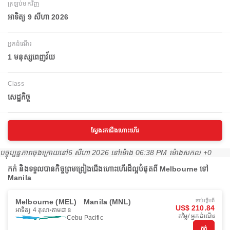
ត្រឡប់មកវិញ
អាទិត្យ 9 សីហា 2026
អ្នកដំណើរ
1 មនុស្សពេញវ័យ
Class
សេដ្ឋកិច្ច
ស្វែងរកជើងហោះហើរ
បច្ចុប្បន្នភាពចុងក្រោយនៅ
6 សីហា 2026 នៅ​ម៉ោង 06:38 PM ម៉ោង​សកល +0
កក់ និងទទួលបានកិច្ចព្រមព្រៀងជើងហោះហើរដ៏ល្អបំផុតពី Melbourne ទៅ
Manila
Melbourne (MEL)
Manila (MNL)
ចាប់ផ្ដើមពី
US$ 210.84
អាទិត្យ 4 តុលា
តាមដាន
តម្លៃ/ អ្នកដំណើរ
Cebu Pacific
កក់