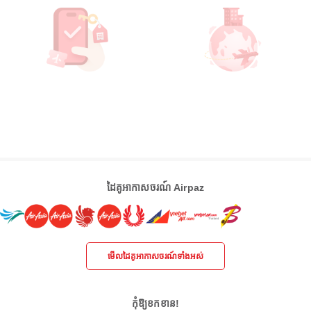
ដៃគូអាកាសចរណ៍ Airpaz
មើលដៃគូអាកាសចរណ៍ទាំងអស់
កុំឱ្យខកខាន!