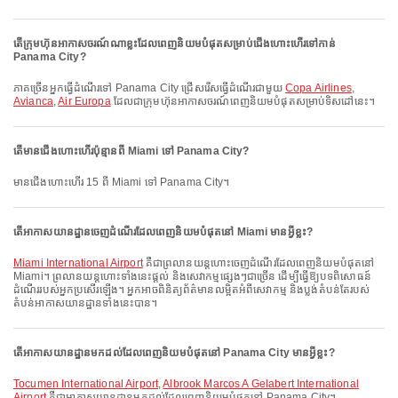
តើក្រុមហ៊ុនអាកាសចរណ៍ណាខ្លះដែលពេញនិយមបំផុតសម្រាប់ជើងហោះហើរទៅកាន់
Panama City?
ភាគច្រើនអ្នកធ្វើដំណើរទៅ Panama City ជ្រើសរើសធ្វើដំណើរជាមួយ
Copa Airlines
,
Avianca
,
Air Europa
ដែលជាក្រុមហ៊ុនអាកាសចរណ៍ពេញនិយមបំផុតសម្រាប់ទិសដៅនេះ។
តើមានជើងហោះហើរប៉ុន្មានពី Miami ទៅ Panama City?
មានជើងហោះហើរ 15 ពី Miami ទៅ Panama City។
តើអាកាសយានដ្ឋានចេញដំណើរដែលពេញនិយមបំផុតនៅ Miami មានអ្វីខ្លះ?
Miami International Airport
គឺជាព្រលានយន្តហោះចេញដំណើរដែលពេញនិយមបំផុតនៅ
Miami។ ព្រលានយន្តហោះទាំងនេះផ្តល់ និងសេវាកម្មផ្សេងៗជាច្រើន ដើម្បីធ្វើឱ្យបទពិសោធន៍
ដំណើររបស់អ្នកប្រសើរឡើង។ អ្នកអាចពិនិត្យព័ត៌មានលម្អិតអំពីសេវាកម្ម និងប្លង់តំបន់តែរបស់
តំបន់អាកាសយានដ្ឋានទាំងនេះបាន។
តើអាកាសយានដ្ឋានមកដល់ដែលពេញនិយមបំផុតនៅ Panama City មានអ្វីខ្លះ?
Tocumen International Airport
,
Albrook Marcos A Gelabert International
Airport
គឺជាអាកាសយានដ្ឋានមកដល់ដែលពេញនិយមបំផុតនៅ Panama City។