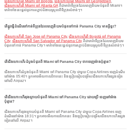
ជើងហោះហើរពី Miami ទៅ Bogotá
,
ជើងហោះហើរពី Miami ទៅ Georgetown
,
ជើងហោះហើរពី Miami ទៅ Atlanta GA
គឺជាមាគ៌ាទីក្រុងដែលពេញនិយមបំផុតពី Miami។
មាគ៌ាទាំងនេះផ្តល់នូវការតភ្ជាប់ដ៏ងាយស្រួលពីទីក្រុងសំខាន់ៗ។
តើផ្លូវធ្វើដំណើរទៅកាន់ទីក្រុងដែលពេញនិយមបំផុតទៅកាន់ Panama City មានអ្វីខ្លះ?
ជើងហោះហើរពី San Jose ទៅ Panama City
,
ជើងហោះហើរពី Bogotá ទៅ Panama
City
,
ជើងហោះហើរពី San Salvador ទៅ Panama City
គឺជាមាគ៌ាទីក្រុងដែលពេញនិយម
បំផុតទៅកាន់ Panama City។ មាគ៌ាទាំងនេះផ្តល់នូវការតភ្ជាប់ដ៏ងាយស្រួលពីទីក្រុងសំខាន់ៗ។
តើជើងហោះហើរ ដំបូងបំផុតពី Miami ទៅ Panama City ចាកចេញម៉ោងប៉ុន្មាន?
ជើងហោះហើរដំបូងបំផុតពី Miami ទៅ Panama City ជាមួយ Copa Airlines ចេញដំណើរ
នៅម៉ោង 05:40។ អ្នកអាចមើលកាលវិភាគនេះ និងប្រៀបធៀបជម្រើសជើងហោះហើរផ្សេងទៀត
នៅលើ Airpaz។
តើជើងហោះហើរចុងក្រោយបំផុតពី Miami ទៅ Panama City ដោយប្រើ ចេញនៅម៉ោង
ប៉ុន្មាន?
ជើងហោះហើរចុងក្រោយបំផុតពី Miami ទៅ Panama City ជាមួយ Copa Airlines ចេញ
ដំណើរនៅម៉ោង 18:31។ អ្នកអាចមើលកាលវិភាគនេះ និងប្រៀបធៀបជម្រើសជើងហោះហើរផ្សេង
ទៀតនៅលើ Airpaz។