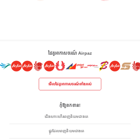
ដៃគូអាកាសចរណ៍ Airpaz
មើលដៃគូអាកាសចរណ៍ទាំងអស់
កុំឱ្យខកខាន!
ជើងហោះហើរពេញនិយមជាងគេ
ផ្លូវដែលពេញនិយមជាងគេ