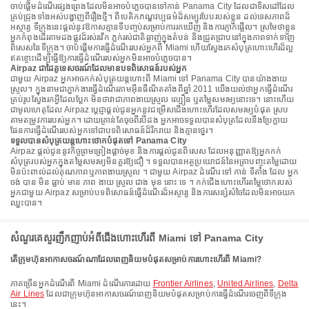
ចាប់ផ្តើមដំណើរផ្សងព្រេងដែលមិនអាចបំភ្លេចបានទៅកាន់ Panama City ដែលជាទិសដៅដែល
គ្រប់ជ្រុងទាំងអស់បង្ហាញពីរឿងថ្មី។ ពីបេតិកភណ្ឌវប្បធម៌ដ៏សម្បូរបែបរបស់ខ្លួន ដល់ទេសភាពដ៏
អស្ចារ្យ ទីក្រុងនេះផ្តល់នូវឱកាសគ្មានទីបញ្ចប់សម្រាប់ការរកឃើញ និងការភ្ញាក់ផ្អើល។ ស្រមៃថាខ្លួន
អ្នកកំពុងដើរតាមដងផ្លូវដ៏រស់រវើក ភ្លក់រស់ជាតិឆ្ងាញ់ក្នុងតំបន់ និងជ្រួតជ្រាបនៅក្នុងភាពទាក់ទាញ
ពិសេសនៃទីក្រុង។ ចាប់ផ្តើមការធ្វើដំណើររបស់អ្នកពី Miami ហើយស្វែងរកសំបុត្រហោះហើរដ៏ល្អ
ឥតខ្ចោះដើម្បីធ្វើឱ្យការធ្វើដំណើររបស់អ្នកមិនអាចបំភ្លេចបាន។
Airpaz ជាដៃគូទេសចរណ៍ដែលមានបទពិសោធន៍របស់អ្នក
ជាមួយ Airpaz អ្នកអាចកក់សំបុត្រយន្តហោះពី Miami ទៅ Panama City បានយ៉ាងងាយ
ស្រួល។ ក្នុងនាមជាភ្នាក់ងារធ្វើដំណើរតាមអ៊ីនធឺណិតតាំងពីឆ្នាំ 2011 យើងយល់ថាអ្នកធ្វើដំណើរ
គ្រប់រូបស្វែងរកអ្វីដែលប្លែក មិនថាវាជាភាពងាយស្រួល ល្បឿន ឬតម្លៃសមរម្យនោះទេ។ នោះហើយ
ជាមូលហេតុដែល Airpaz ប្តេជ្ញាផ្តល់ជូនអ្នកនូវជម្រើសជើងហោះហើរដែលសមរម្យបំផុត ស្រប
តាមតម្រូវការរបស់អ្នក។ ដោយគ្រាន់តែចុចពីរបីដង អ្នកអាចទទួលបានសំបុត្រដែលនឹងប្រែក្លាយ
ផែនការធ្វើដំណើររបស់អ្នកទៅជាបទពិសោធន៍ដ៏រីករាយ និងគ្មានថ្នេរ។
ទទួលបានសំបុត្រយន្តហោះថោកបំផុតទៅ Panama City
Airpaz ផ្តល់ជូននូវកិច្ចព្រមព្រៀងផ្តាច់មុខ និងការផ្តល់ជូនពិសេស ដែលអនុញ្ញាតឱ្យអ្នកកក់
សំបុត្ររបស់អ្នកក្នុងតម្លៃសមរម្យមិនគួរឱ្យជឿ ។ ទទួលបានអត្ថប្រយោជន៍នៃអត្រាបញ្ចុះតម្លៃដោយ
មិនប៉ះពាល់ដល់គុណភាពឬភាពងាយស្រួល ។ ជាមួយ Airpaz ដំណើរ ទៅ កាន់ ទីតាំង ដែល អ្នក
ចង់ បាន មិន ធ្លាប់ មាន ភាព ងាយ ស្រួល ជាង មុន នោះ ទេ ។ កក់ជើងហោះហើរតម្លៃថោករបស់
អ្នកជាមួយ Airpaz សម្រាប់បទពិសោធន៍ធ្វើដំណើរដ៏អស្ចារ្យ និងការសន្សំសំចៃដែលមិនអាចយក
ឈ្នះបាន។
សំណួរគេសួរញឹកញាប់អំពីជើងហោះហើរពី Miami ទៅ Panama City
តើក្រុមហ៊ុនអាកាសចរណ៍ណាដែលពេញនិយមបំផុតសម្រាប់ការហោះហើរពី Miami?
ភាគច្រើនអ្នកដំណើរពី Miami ដំណើរការដោយ
Frontier Airlines
,
United Airlines
,
Delta
Air Lines
ដែលជាក្រុមហ៊ុនអាកាសចរណ៍ពេញនិយមបំផុតសម្រាប់ការធ្វើដំណើរចេញពីទីក្រុង
នេះ។