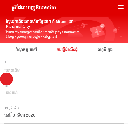
ផ្លូវដែលពេញនិយមថោក
ស្វែងរកជើងហោះហើរតម្លៃថោក ពី Miami ទៅ
Panama City
រីករាយជាមួយការផ្តល់ជូនជើងហោះហើរផ្តាច់មុខទៅគោលដៅ
ដែលអ្នកចូលចិត្ត។ ចាប់ផ្តើមកក់ឥឡូវនេះ!
ចំណុចមួយទៅ
ការធ្វើដំណើរជុំ
ពហុទីក្រុង
ពី
ប្រភពដើម
ទៅ
គោលដៅ
ចេញដំណើរ
សៅរ៍ 8 សីហា 2026