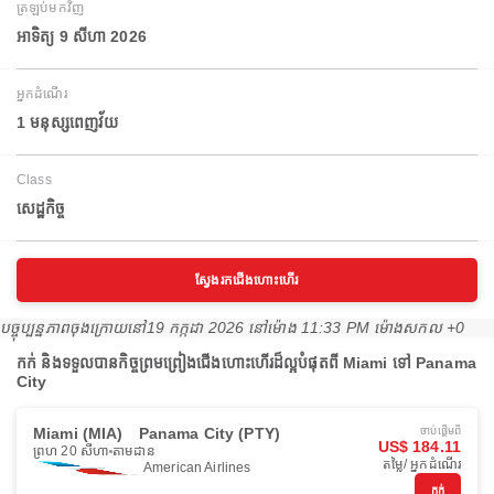
ត្រឡប់មកវិញ
អាទិត្យ 9 សីហា 2026
អ្នកដំណើរ
1 មនុស្សពេញវ័យ
Class
សេដ្ឋកិច្ច
ស្វែងរកជើងហោះហើរ
បច្ចុប្បន្នភាពចុងក្រោយនៅ
19 កក្កដា 2026 នៅ​ម៉ោង 11:33 PM ម៉ោង​សកល +0
កក់ និងទទួលបានកិច្ចព្រមព្រៀងជើងហោះហើរដ៏ល្អបំផុតពី Miami ទៅ Panama
City
Miami (MIA)
Panama City (PTY)
ចាប់ផ្ដើមពី
US$ 184.11
ព្រហ 20 សីហា
តាមដាន
តម្លៃ/ អ្នកដំណើរ
American Airlines
កក់