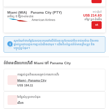
Miami (MIA)
Panama City (PTY)
ចាប់ផ្ដើមពី
US$ 214.63
អាទិត្យ 8 វិច្ឆិកា
តាមដាន
តម្លៃ/ អ្នកដំណើរ
American Airlines
កក់
សូមចំណាំថាតម្លៃដែលបានរាយនៅលើទំព័រនេះប្រហែលជាមិនទាន់សម័យ និងអាច
ផ្លាស់ប្តូរដោយគ្មានការជូនដំណឹងជាមុន។ យើងខិតខំផ្តល់ព័ត៌មានត្រឹមត្រូវ និង
បច្ចុប្បន្នបំផុត។
ព័ត៌មានជើងហោះហើរពី Miami ទៅ Panama City
ការផ្តល់ជូនពិសេសសម្រាប់ការហោះហើរ
Miami - Panama City
US$ 184.11
ខែថ្លៃសំបុត្រទាបបំផុត
សីហា