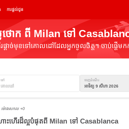
់
ការផ្តល់ជូន
លៃថោក ពី Milan ទៅ Casablan
ផ្តាច់មុខទៅគោលដៅដែលអ្នកចូលចិត្ត។ ចាប់ផ្តើមកក
ទៅ
ចេញដំណើរ
អាទិត្យ 9 សីហា 2026
M ម៉ោង​សកល +0
ងហោះហើរដ៏ល្អបំផុតពី Milan ទៅ Casablanca