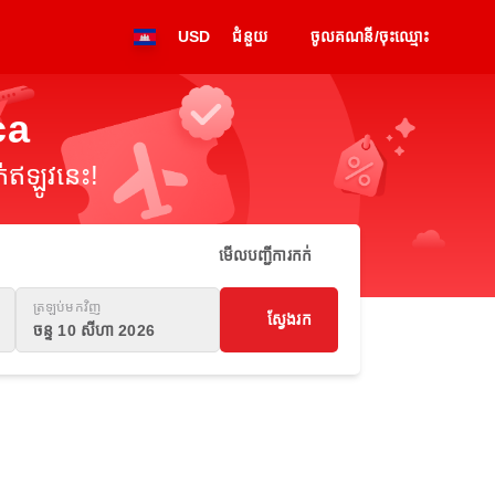
USD
ជំនួយ
ចូលគណនី/ចុះឈ្មោះ
ca
់ឥឡូវនេះ!
មើលបញ្ជីការកក់
ត្រឡប់មកវិញ
ស្វែងរក
ចន្ទ 10 សីហា 2026