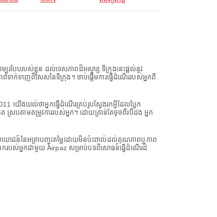
បែបរបស់ខ្លួន ដល់ទេសភាពដ៏អស្ចារ្យ ទីក្រុងនេះផ្តល់នូវ
នុងភាពទាក់ទាញពិសេសនៃទីក្រុង។ ចាប់ផ្តើមការធ្វើដំណើររបស់អ្នកពី
1 យើងយល់ថាអ្នកធ្វើដំណើរគ្រប់រូបស្វែងរកអ្វីដែលប្លែក
ស្របតាមតម្រូវការរបស់អ្នក។ ដោយគ្រាន់តែចុចពីរបីដង អ្នក
នអត្ថប្រយោជន៍នៃអត្រាបញ្ចុះតម្លៃដោយមិនប៉ះពាល់ដល់គុណភាពឬភាព
ោករបស់អ្នកជាមួយ Airpaz សម្រាប់បទពិសោធន៍ធ្វើដំណើរដ៏