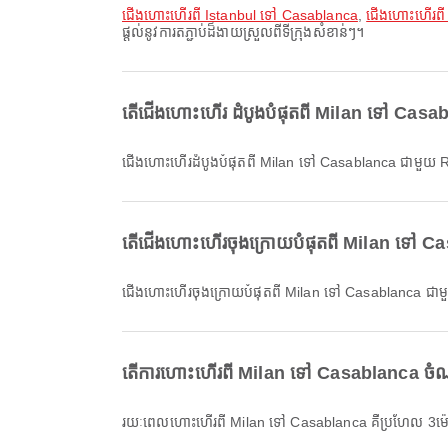
ជើងហោះហើរពី Istanbul ទៅ Casablanca
,
ជើងហោះហើរពី
ផ្តល់នូវការតភ្ជាប់ដ៏ងាយស្រួលពីទីក្រុងសំខាន់ៗ។
តើជើងហោះហើរ ដំបូងបំផុតពី Milan ទៅ Casab
ជើងហោះហើរដំបូងបំផុតពី Milan ទៅ Casablanca ជាមួ
តើជើងហោះហើរចុងក្រោយបំផុតពី Milan ទៅ Ca
ជើងហោះហើរចុងក្រោយបំផុតពី Milan ទៅ Casablanca ជ
តើការហោះហើរពី Milan ទៅ Casablanca ចំណ
រយៈពេលហោះហើរពី Milan ទៅ Casablanca គឺប្រហែល 3ម៉