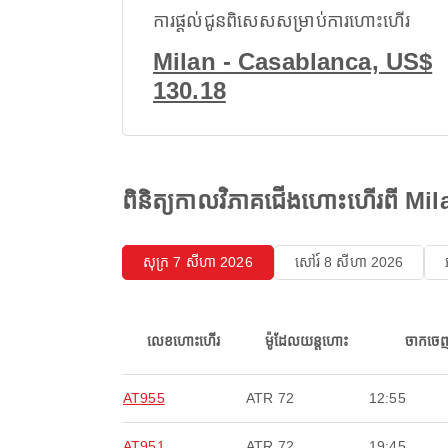
ការផ្តល់ជូនពិសេសសម្រាប់ការហោះហើរ
Milan - Casablanca, US$
130.18
ពិនិត្យកាលវិភាគជើងហោះហើរពី M
សុក្រ 7 សីហា 2026
សៅរ៍ 8 សីហា 2026
លេខហោះហើរ
ម៉ូដែលយន្តហោះ
ចាកចេ
AT955
ATR 72
12:55
AT951
ATR 72
19:45