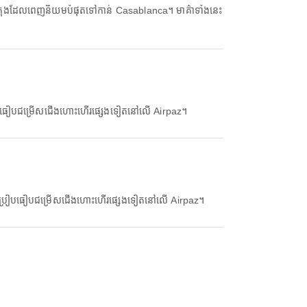
ីក្រុងដែលពេញនិយមបំផុតទៅកាន់ Casablanca។ មាគ៌ាទាំងនេះ
រៀបធៀបជម្រើសជើងហោះហើរផ្សេងទៀតនៅលើ Airpaz។
ិងប្រៀបធៀបជម្រើសជើងហោះហើរផ្សេងទៀតនៅលើ Airpaz។