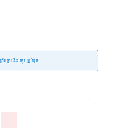
រូវ និងបច្ចុប្បន្នបំផុត។