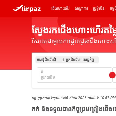
ជើងហោះហើរ
សណ្ឋាគារ
ប្រូម៉ូសិន
កម្មង
ស្វែងរកជើងហោះហើរតម្
រីករាយជាមួយការផ្តល់ជូនជើងហោះហើរ
ការធ្វើដំណើរជុំ
1 អ្នកដំណើរ
សេដ្ឋកិច្ច
ពី
បច្ចុប្បន្នភាពចុងក្រោយនៅ
6 សីហា 2026 នៅ​ម៉ោង 10:57 P
កក់ និងទទួលបានកិច្ចព្រមព្រៀងជើ