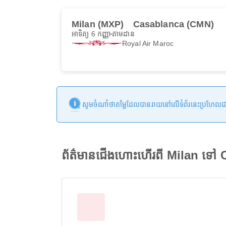
Milan (MXP)
Casablanca (CMN)
អាទិត្យ 6 កញ្ញា
តាមដាន
Royal Air Maroc
សូមចំណាំថាតម្លៃដែលបានរាយនៅលើទំព័រនេះប្រហែលជាមិនទា
ព័ត៌មានជើងហោះហើរពី Milan ទៅ