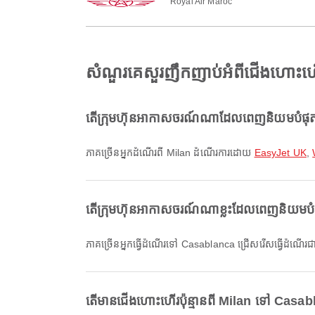
Royal Air Maroc
សំណួរគេសួរញឹកញាប់អំពីជើងហោះហ
តើក្រុមហ៊ុនអាកាសចរណ៍ណាដែលពេញនិយមបំផុត
ភាគច្រើនអ្នកដំណើរពី Milan ដំណើរការដោយ
EasyJet UK
,
តើក្រុមហ៊ុនអាកាសចរណ៍ណាខ្លះដែលពេញនិយមប
ភាគច្រើនអ្នកធ្វើដំណើរទៅ Casablanca ជ្រើសរើសធ្វើដំណើរ
តើមានជើងហោះហើរប៉ុន្មានពី Milan ទៅ Casa