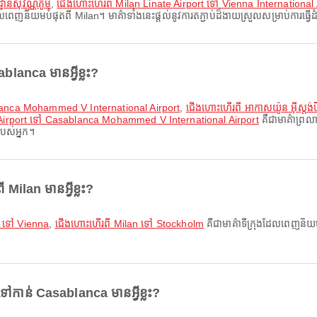
ានសុវណ្ណភូមិ
,
ជើងហោះហើរពី Milan Linate Airport ទៅ Vienna International 
េញនិយមបំផុតពី Milan។ មាគ៌ាទាំងនេះផ្តល់នូវការតភ្ជាប់ដ៏ងាយស្រួលសម្រាប់ការធ្វើ
lanca មានអ្វីខ្លះ?
blanca Mohammed V International Airport
,
ជើងហោះហើរពី អាកាសយ៉ូន អ៊ីស្
 Airport ទៅ Casablanca Mohammed V International Airport
គឺជាមាគ៌ាព្
របស់អ្នក។
 Milan មានអ្វីខ្លះ?
 ទៅ Vienna
,
ជើងហោះហើរពី Milan ទៅ Stockholm
គឺជាមាគ៌ាទីក្រុងដែលពេញនិយមប
តទៅកាន់ Casablanca មានអ្វីខ្លះ?