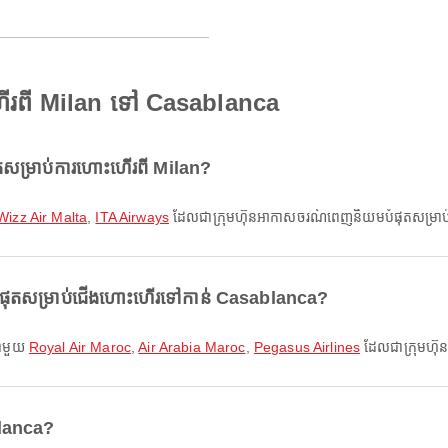
ើរពី Milan ទៅ Casablanca
សម្រាប់ការហោះហើរពី Milan?
Wizz Air Malta
,
ITA Airways
ដែលជាក្រុមហ៊ុនអាកាសចរណ៍ពេញនិយមបំផុតសម្រាប់កា
ំផុតសម្រាប់ជើងហោះហើរទៅកាន់ Casablanca?
ជាមួយ
Royal Air Maroc
,
Air Arabia Maroc
,
Pegasus Airlines
ដែលជាក្រុមហ៊
blanca?