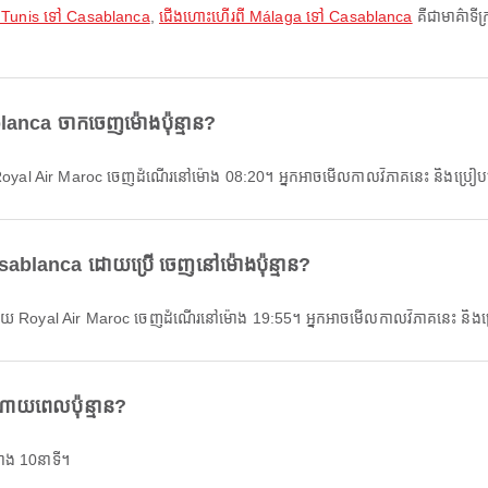
 Tunis ទៅ Casablanca
,
ជើងហោះហើរពី Málaga ទៅ Casablanca
គឺជាមាគ៌ាទ
lanca ចាកចេញម៉ោងប៉ុន្មាន?
យ Royal Air Maroc ចេញដំណើរនៅម៉ោង 08:20។ អ្នកអាចមើលកាលវិភាគនេះ និងប្
sablanca ដោយប្រើ ចេញនៅម៉ោងប៉ុន្មាន?
ាមួយ Royal Air Maroc ចេញដំណើរនៅម៉ោង 19:55។ អ្នកអាចមើលកាលវិភាគនេះ ន
ាយពេលប៉ុន្មាន?
ោង 10នាទី។