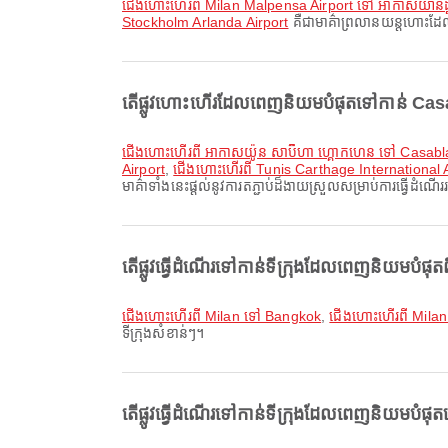
ជើងហោះហើរពី Milan Malpensa Airport ទៅ អាកាសយានដ្ឋ
Stockholm Arlanda Airport
គឺជាមាគ៌ាព្រលានយន្តហោះដែលព
តើផ្លូវហោះហើរដែលពេញនិយមបំផុតទៅកាន់ Casab
ជើងហោះហើរពី អាកាសយ៉ូន សាប៊ីហា ហ្គោកហេន ទៅ Casa
Airport
,
ជើងហោះហើរពី Tunis Carthage International
មាគ៌ាទាំងនេះផ្តល់នូវការតភ្ជាប់ដ៏ងាយស្រួលសម្រាប់ការធ្វើដំណើរ
តើផ្លូវធ្វើដំណើរទៅកាន់ទីក្រុងដែលពេញនិយមបំផុតពី
ជើងហោះហើរពី Milan ទៅ Bangkok
,
ជើងហោះហើរពី Milan
ទីក្រុងសំខាន់ៗ។
តើផ្លូវធ្វើដំណើរទៅកាន់ទីក្រុងដែលពេញនិយមបំផុ