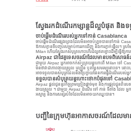
ស្វែងរកដំណើរកម្សាន្តដ៏ល្អបំផុត និ
ចាប់ផ្តើមដំណើររបស់អ្នកទៅកាន់ Casablanca
ចាប់ផ្តើមដំណើរផ្សងព្រេងដែលមិនអាចបំភ្លេចបានទៅកាន់ Casabla
ឱកាសគ្មានទីបញ្ចប់សម្រាប់ការរកឃើញ និងការភ្ញាក់ផ្អើល។ ស្រមៃថាខ
Milan ហើយស្វែងរកសំបុត្រហោះហើរដ៏ល្អឥតខ្ចោះដើម្បីធ្វើឱ្យការ
Airpaz ជាដៃគូទេសចរណ៍ដែលមានបទពិសោធន៍រប
ជាមួយ Airpaz អ្នកអាចកក់សំបុត្រយន្តហោះពី Milan ទៅ Casabl
មិនថាវាជាភាពងាយស្រួល ល្បឿន ឬតម្លៃសមរម្យនោះទេ។ នោះហើយ
អាចទទួលបានសំបុត្រដែលនឹងប្រែក្លាយផែនការធ្វើដំណើររបស់អ្ន
ទទួលបានសំបុត្រយន្តហោះថោកបំផុតទៅ Casab
Airpaz ផ្តល់ជូននូវកិច្ចព្រមព្រៀងផ្តាច់មុខ និងការផ្តល់ជូន
ងាយស្រួល ។ ជាមួយ Airpaz ដំណើរ ទៅ កាន់ ទីតាំង ដែល អ្នក
អស្ចារ្យ និងការសន្សំសំចៃដែលមិនអាចយកឈ្នះបាន។
បញ្ជីនៃក្រុមហ៊ុនអាកាសចរណ៍ដែល