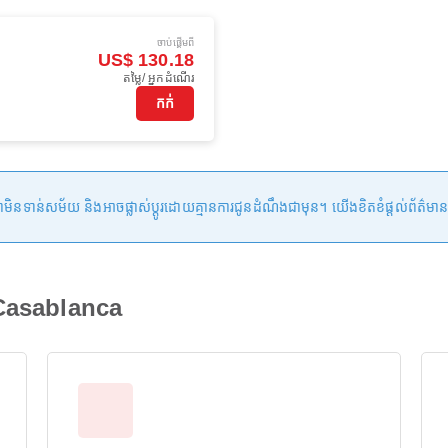
ចាប់ផ្ដើមពី
US$ 130.18
តម្លៃ/ អ្នកដំណើរ
កក់
ន់សម័យ និងអាចផ្លាស់ប្តូរដោយគ្មានការជូនដំណឹងជាមុន។ យើងខិតខំផ្តល់ព័ត៌មានត្រឹមត្
 Casablanca