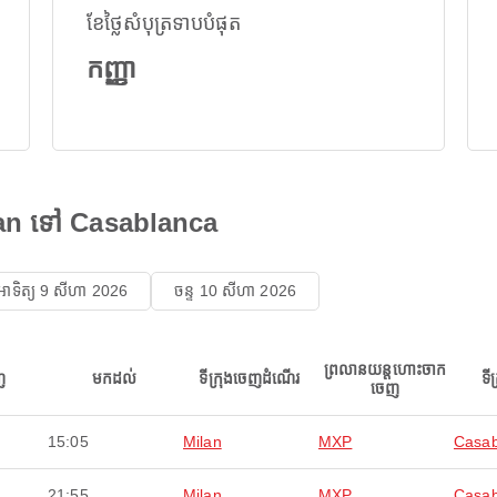
ខែថ្លៃសំបុត្រទាបបំផុត
កញ្ញា
ilan ទៅ Casablanca
អាទិត្យ 9 សីហា 2026
ចន្ទ 10 សីហា 2026
ព្រលានយន្តហោះចាក
ញ
មកដល់
ទីក្រុងចេញដំណើរ
ទី
ចេញ
15:05
Milan
MXP
Casab
21:55
Milan
MXP
Casab