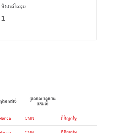
ទិសដៅសរុប
1
ព្រលានយន្តហោះ
ក្រុងមកដល់
មកដល់
lanca
CMN
ពិនិត្យតម្លៃ
lanca
CMN
ពិនិត្យតម្លៃ