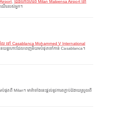
Airport
,
ជើងហោះហើរពី Milan Malpensa Airport ទៅ
ដំណើររបស់អ្នក។
តង់ប៊ឺល ទៅ Casablanca Mohammed V International
រលានយន្តហោះដែលពេញនិយមបំផុតទៅកាន់ Casablanca។
ំផុតពី Milan។ មាគ៌ាទាំងនេះផ្តល់នូវការតភ្ជាប់ដ៏ងាយស្រួលពី