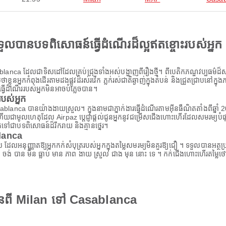
ងទទួលបានបទពិសោធន៍ធ្វើដំណើរដ៏ល្អឥតខ្ចោះរបស់អ្នក
nca ដែលជាទិសដៅដែលគ្រប់ជ្រុងទាំងអស់បង្ហាញពីរឿងថ្មី។ ពីបេតិកភណ្ឌវប្បធម៌ដ៏សម្បូរ
្លួនអ្នកកំពុងដើរតាមដងផ្លូវដ៏រស់រវើក ភ្លក់រស់ជាតិឆ្ងាញ់ក្នុងតំបន់ និងជ្រួតជ្រាបនៅក្
ធ្វើដំណើររបស់អ្នកមិនអាចបំភ្លេចបាន។
ស់អ្នក
anca បានយ៉ាងងាយស្រួល។ ក្នុងនាមជាភ្នាក់ងារធ្វើដំណើរតាមអ៊ីនធឺណិតតាំងពីឆ្នាំ 201
ជាមូលហេតុដែល Airpaz ប្តេជ្ញាផ្តល់ជូនអ្នកនូវជម្រើសជើងហោះហើរដែលសមរម្យបំផុត 
កទៅជាបទពិសោធន៍ដ៏រីករាយ និងគ្មានថ្នេរ។
lanca
ពិសេស ដែលអនុញ្ញាតឱ្យអ្នកកក់សំបុត្ររបស់អ្នកក្នុងតម្លៃសមរម្យមិនគួរឱ្យជឿ ។ ទទួលបា
 ចង់ បាន មិន ធ្លាប់ មាន ភាព ងាយ ស្រួល ជាង មុន នោះ ទេ ។ កក់ជើងហោះហើរតម្លៃថ
មានពី Milan ទៅ Casablanca