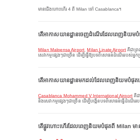
មានជើងហោះហើរ 4 ពី Milan ទៅ Casablanca។
តើអាកាសយានដ្ឋានចេញដំណើរដែលពេញនិយមបំផុតន
Milan Malpensa Airport
,
Milan Linate Airport
គឺជាព្
សេវាកម្មផ្សេងៗជាច្រើន ដើម្បីធ្វើឱ្យបទពិសោធន៍ដំណើររបស់អ្ន
តើអាកាសយានដ្ឋានមកដល់ដែលពេញនិយមបំផុតនៅ 
Casablanca Mohammed V International Airport
គឺជ
និងសេវាកម្មផ្សេងៗជាច្រើន ដើម្បីបង្កើនបទពិសោធន៍ធ្វើដំណើររ
តើផ្លូវហោះហើរដែលពេញនិយមបំផុតពី Milan មានអ្វ