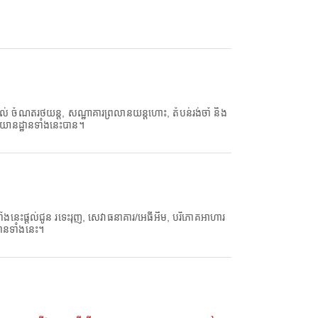
ចំណតរថយន្ត, សណ្ឋាគារព្រលានយន្តហោះ, តំបន់រង់ចាំ និង
ាសយានដ្ឋានទាំងនេះបាន។
ផ្តល់ជូន រទេះរុញ, សេវាធនាគារ/អេធីអឹម, បរិភោគអាហារ
ឋានទាំងនេះ។