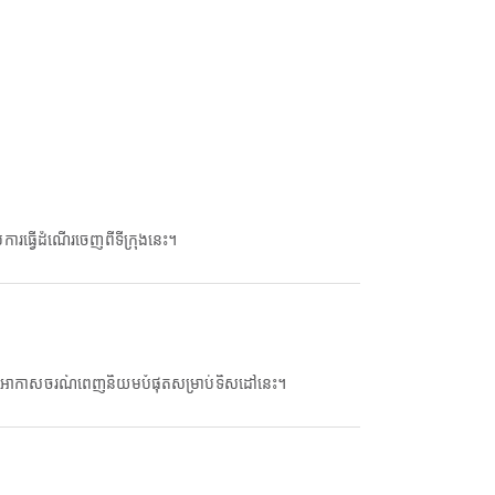
រធ្វើដំណើរចេញពីទីក្រុងនេះ។
ុនអាកាសចរណ៍ពេញនិយមបំផុតសម្រាប់ទិសដៅនេះ។