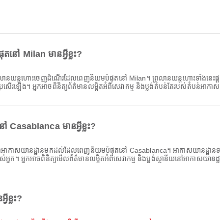
ៅ Milan មានអ្វីខ្លះ?
រលានយន្តហោះចេញដំណើរដែលពេញនិយមបំផុតនៅ Milan។ ព្រលានយន្តហោះទាំងនេះផ្តល់ 
កប្រសើរឡើង។ អ្នកអាចពិនិត្យព័ត៌មានលម្អិតអំពីសេវាកម្ម និងប្លង់តំបន់តែរបស់តំបន់អាក
Casablanca មានអ្វីខ្លះ?
ាអាកាសយានដ្ឋានមកដល់ដែលពេញនិយមបំផុតនៅ Casablanca។ អាកាសយានដ្ឋានទាំងនេះ
បស់អ្នក។ អ្នកអាចពិនិត្យមើលព័ត៌មានលម្អិតអំពីសេវាកម្ម និងប្លង់ស្ថានីយនៅអាកាសយានដ្
ីខ្លះ?