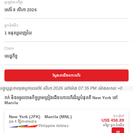
ត្រឡប់មកវិញ
សៅរ៍ 8 សីហា 2026
អ្នកដំណើរ
1 មនុស្សពេញវ័យ
Class
សេដ្ឋកិច្ច
ស្វែងរកជើងហោះហើរ
បច្ចុប្បន្នភាពចុងក្រោយនៅ
6 សីហា 2026 នៅ​ម៉ោង 07:35 PM ម៉ោង​សកល +0
កក់ និងទទួលបានកិច្ចព្រមព្រៀងជើងហោះហើរដ៏ល្អបំផុតពី New York ទៅ
Manila
New York (JFK)
Manila (MNL)
ចាប់ផ្ដើមពី
US$ 458.89
ពុធ 4 វិច្ឆិកា
តាមដាន
តម្លៃ/ អ្នកដំណើរ
Philippine Airlines
កក់