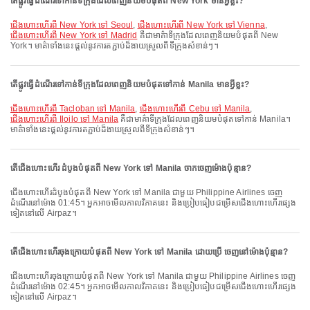
តើផ្លូវធ្វើដំណើរទៅកាន់ទីក្រុងដែលពេញនិយមបំផុតពី New York មានអ្វីខ្លះ?
ជើងហោះហើរពី New York ទៅ Seoul
,
ជើងហោះហើរពី New York ទៅ Vienna
,
ជើងហោះហើរពី New York ទៅ Madrid
គឺជាមាគ៌ាទីក្រុងដែលពេញនិយមបំផុតពី New
York។ មាគ៌ាទាំងនេះផ្តល់នូវការតភ្ជាប់ដ៏ងាយស្រួលពីទីក្រុងសំខាន់ៗ។
តើផ្លូវធ្វើដំណើរទៅកាន់ទីក្រុងដែលពេញនិយមបំផុតទៅកាន់ Manila មានអ្វីខ្លះ?
ជើងហោះហើរពី Tacloban ទៅ Manila
,
ជើងហោះហើរពី Cebu ទៅ Manila
,
ជើងហោះហើរពី Iloilo ទៅ Manila
គឺជាមាគ៌ាទីក្រុងដែលពេញនិយមបំផុតទៅកាន់ Manila។
មាគ៌ាទាំងនេះផ្តល់នូវការតភ្ជាប់ដ៏ងាយស្រួលពីទីក្រុងសំខាន់ៗ។
តើជើងហោះហើរ ដំបូងបំផុតពី New York ទៅ Manila ចាកចេញម៉ោងប៉ុន្មាន?
ជើងហោះហើរដំបូងបំផុតពី New York ទៅ Manila ជាមួយ Philippine Airlines ចេញ
ដំណើរនៅម៉ោង 01:45។ អ្នកអាចមើលកាលវិភាគនេះ និងប្រៀបធៀបជម្រើសជើងហោះហើរផ្សេង
ទៀតនៅលើ Airpaz។
តើជើងហោះហើរចុងក្រោយបំផុតពី New York ទៅ Manila ដោយប្រើ ចេញនៅម៉ោងប៉ុន្មាន?
ជើងហោះហើរចុងក្រោយបំផុតពី New York ទៅ Manila ជាមួយ Philippine Airlines ចេញ
ដំណើរនៅម៉ោង 02:45។ អ្នកអាចមើលកាលវិភាគនេះ និងប្រៀបធៀបជម្រើសជើងហោះហើរផ្សេង
ទៀតនៅលើ Airpaz។