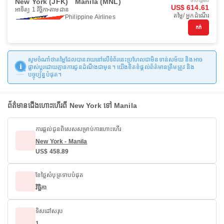
New York (JFK)
Manila (MNL)
ចាប់ផ្ដើមពី
US$ 614.61
អាទិត្យ 1 វិច្ឆិកា
តាមដាន
តម្លៃ/ អ្នកដំណើរ
Philippine Airlines
កក់
សូមចំណាំថាតម្លៃដែលបានរាយនៅលើទំព័រនេះប្រហែលជាមិនទាន់សម័យ និងអាច
ផ្លាស់ប្តូរដោយគ្មានការជូនដំណឹងជាមុន។ យើងខិតខំផ្តល់ព័ត៌មានត្រឹមត្រូវ និង
បច្ចុប្បន្នបំផុត។
ព័ត៌មានជើងហោះហើរពី New York ទៅ Manila
ការផ្តល់ជូនពិសេសសម្រាប់ការហោះហើរ
New York - Manila
US$ 458.89
ខែថ្លៃសំបុត្រទាបបំផុត
វិច្ឆិកា
ទិសដៅសរុប
1