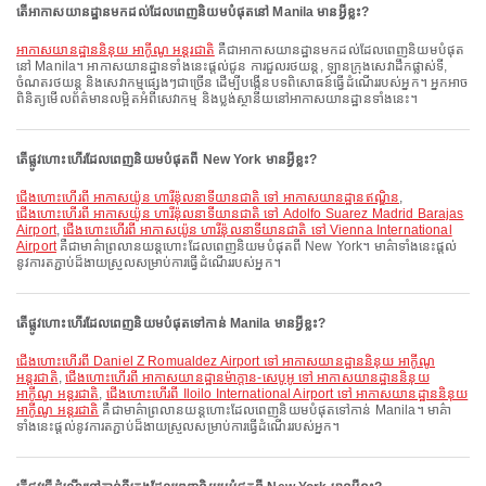
តើអាកាសយានដ្ឋានមកដល់ដែលពេញនិយមបំផុតនៅ Manila មានអ្វីខ្លះ?
អាកាសយានដ្ឋាននិនុយ អាកូីណូ អន្តរជាតិ
គឺជាអាកាសយានដ្ឋានមកដល់ដែលពេញនិយមបំផុត
នៅ Manila។ អាកាសយានដ្ឋានទាំងនេះផ្តល់ជូន ការជួលរថយន្ត, ឡានក្រុងសេវាដឹកផ្លាស់ទី,
ចំណតរថយន្ត និងសេវាកម្មផ្សេងៗជាច្រើន ដើម្បីបង្កើនបទពិសោធន៍ធ្វើដំណើររបស់អ្នក។ អ្នកអាច
ពិនិត្យមើលព័ត៌មានលម្អិតអំពីសេវាកម្ម និងប្លង់ស្ថានីយនៅអាកាសយានដ្ឋានទាំងនេះ។
តើផ្លូវហោះហើរដែលពេញនិយមបំផុតពី New York មានអ្វីខ្លះ?
ជើងហោះហើរពី អាកាសយ៉ូន ហារីន៉ុលនាទីយានជាតិ ទៅ អាកាសយានដ្ឋានឥណ្ឌិន
,
ជើងហោះហើរពី អាកាសយ៉ូន ហារីន៉ុលនាទីយានជាតិ ទៅ Adolfo Suarez Madrid Barajas
Airport
,
ជើងហោះហើរពី អាកាសយ៉ូន ហារីន៉ុលនាទីយានជាតិ ទៅ Vienna International
Airport
គឺជាមាគ៌ាព្រលានយន្តហោះដែលពេញនិយមបំផុតពី New York។ មាគ៌ាទាំងនេះផ្តល់
នូវការតភ្ជាប់ដ៏ងាយស្រួលសម្រាប់ការធ្វើដំណើររបស់អ្នក។
តើផ្លូវហោះហើរដែលពេញនិយមបំផុតទៅកាន់ Manila មានអ្វីខ្លះ?
ជើងហោះហើរពី Daniel Z Romualdez Airport ទៅ អាកាសយានដ្ឋាននិនុយ អាកូីណូ
អន្តរជាតិ
,
ជើងហោះហើរពី អាកាសយានដ្ឋានម៉ាក្តាន-សេបូអូ ទៅ អាកាសយានដ្ឋាននិនុយ
អាកូីណូ អន្តរជាតិ
,
ជើងហោះហើរពី Iloilo International Airport ទៅ អាកាសយានដ្ឋាននិនុយ
អាកូីណូ អន្តរជាតិ
គឺជាមាគ៌ាព្រលានយន្តហោះដែលពេញនិយមបំផុតទៅកាន់ Manila។ មាគ៌ា
ទាំងនេះផ្តល់នូវការតភ្ជាប់ដ៏ងាយស្រួលសម្រាប់ការធ្វើដំណើររបស់អ្នក។