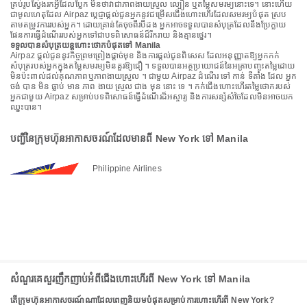
គ្រប់រូបស្វែងរកអ្វីដែលប្លែក មិនថាវាជាភាពងាយស្រួល ល្បឿន ឬតម្លៃសមរម្យនោះទេ។ នោះហើយ
ជាមូលហេតុដែល Airpaz ប្តេជ្ញាផ្តល់ជូនអ្នកនូវជម្រើសជើងហោះហើរដែលសមរម្យបំផុត ស្រប
តាមតម្រូវការរបស់អ្នក។ ដោយគ្រាន់តែចុចពីរបីដង អ្នកអាចទទួលបានសំបុត្រដែលនឹងប្រែក្លាយ
ផែនការធ្វើដំណើររបស់អ្នកទៅជាបទពិសោធន៍ដ៏រីករាយ និងគ្មានថ្នេរ។
ទទួលបានសំបុត្រយន្តហោះថោកបំផុតទៅ Manila
Airpaz ផ្តល់ជូននូវកិច្ចព្រមព្រៀងផ្តាច់មុខ និងការផ្តល់ជូនពិសេស ដែលអនុញ្ញាតឱ្យអ្នកកក់
សំបុត្ររបស់អ្នកក្នុងតម្លៃសមរម្យមិនគួរឱ្យជឿ ។ ទទួលបានអត្ថប្រយោជន៍នៃអត្រាបញ្ចុះតម្លៃដោយ
មិនប៉ះពាល់ដល់គុណភាពឬភាពងាយស្រួល ។ ជាមួយ Airpaz ដំណើរ ទៅ កាន់ ទីតាំង ដែល អ្នក
ចង់ បាន មិន ធ្លាប់ មាន ភាព ងាយ ស្រួល ជាង មុន នោះ ទេ ។ កក់ជើងហោះហើរតម្លៃថោករបស់
អ្នកជាមួយ Airpaz សម្រាប់បទពិសោធន៍ធ្វើដំណើរដ៏អស្ចារ្យ និងការសន្សំសំចៃដែលមិនអាចយក
ឈ្នះបាន។
បញ្ជីនៃក្រុមហ៊ុនអាកាសចរណ៍ដែលមានពី New York ទៅ Manila
Philippine Airlines
សំណួរគេសួរញឹកញាប់អំពីជើងហោះហើរពី New York ទៅ Manila
តើក្រុមហ៊ុនអាកាសចរណ៍ណាដែលពេញនិយមបំផុតសម្រាប់ការហោះហើរពី New York?