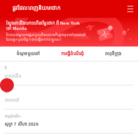
ផ្លូវដែលពេញនិយមថោក
ស្វែងរកជើងហោះហើរតម្លៃថោក ពី New York
ទៅ Manila
រីករាយជាមួយការផ្តល់ជូនជើងហោះហើរផ្តាច់មុខទៅគោលដៅ
ដែលអ្នកចូលចិត្ត។ ចាប់ផ្តើមកក់ឥឡូវនេះ!
ចំណុចមួយទៅ
ការធ្វើដំណើរជុំ
ពហុទីក្រុង
ពី
ប្រភពដើម
ទៅ
គោលដៅ
ចេញដំណើរ
សុក្រ 7 សីហា 2026