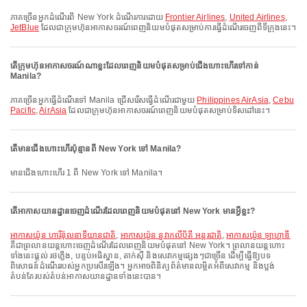
ភាគច្រើនអ្នកដំណើរពី New York ដំណើរការដោយ
Frontier Airlines
,
United Airlines
,
JetBlue
ដែលជាក្រុមហ៊ុនអាកាសចរណ៍ពេញនិយមបំផុតសម្រាប់ការធ្វើដំណើរចេញពីទីក្រុងនេះ។
តើក្រុមហ៊ុនអាកាសចរណ៍ណាខ្លះដែលពេញនិយមបំផុតសម្រាប់ជើងហោះហើរទៅកាន់
Manila?
ភាគច្រើនអ្នកធ្វើដំណើរទៅ Manila ជ្រើសរើសធ្វើដំណើរជាមួយ
Philippines AirAsia
,
Cebu
Pacific
,
AirAsia
ដែលជាក្រុមហ៊ុនអាកាសចរណ៍ពេញនិយមបំផុតសម្រាប់ទិសដៅនេះ។
តើមានជើងហោះហើរប៉ុន្មានពី New York ទៅ Manila?
មានជើងហោះហើរ 1 ពី New York ទៅ Manila។
តើអាកាសយានដ្ឋានចេញដំណើរដែលពេញនិយមបំផុតនៅ New York មានអ្វីខ្លះ?
អាកាសយ៉ូន ហារីន៉ុលនាទីយានជាតិ
,
អាកាសយ៉ូន នួវាកលីបិតី អន្តរជាតិ
,
អាកាសយ៉ូន ឡាហ្គាឌី
គឺជាព្រលានយន្តហោះចេញដំណើរដែលពេញនិយមបំផុតនៅ New York។ ព្រលានយន្តហោះ
ទាំងនេះផ្តល់ រថភ្លើង, បន្ទប់អធិស្ឋាន, តាក់ស៊ី និងសេវាកម្មផ្សេងៗជាច្រើន ដើម្បីធ្វើឱ្យបទ
ពិសោធន៍ដំណើររបស់អ្នកប្រសើរឡើង។ អ្នកអាចពិនិត្យព័ត៌មានលម្អិតអំពីសេវាកម្ម និងប្លង់
តំបន់តែរបស់តំបន់អាកាសយានដ្ឋានទាំងនេះបាន។