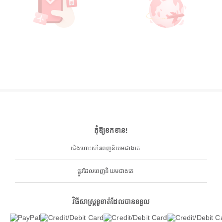
កុំឱ្យខកខាន!
ជើងហោះហើរពេញនិយមជាងគេ
ផ្លូវដែលពេញនិយមជាងគេ
វិធីសាស្ត្រទូទាត់ដែលបានទទួល