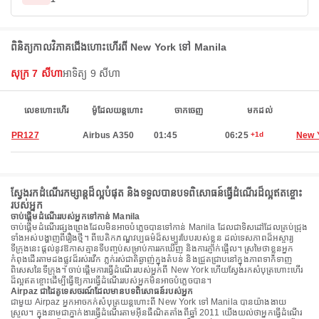
ពិនិត្យកាលវិភាគជើងហោះហើរពី New York ទៅ Manila
សុក្រ 7 សីហា
អាទិត្យ 9 សីហា
លេខហោះហើរ
ម៉ូដែលយន្តហោះ
ចាកចេញ
មកដល់
PR127
Airbus A350
01:45
06:25
+1d
New 
ស្វែងរកដំណើរកម្សាន្តដ៏ល្អបំផុត និងទទួលបានបទពិសោធន៍ធ្វើដំណើរដ៏ល្អឥតខ្ចោះ
របស់អ្នក
ចាប់ផ្តើមដំណើររបស់អ្នកទៅកាន់ Manila
ចាប់ផ្តើមដំណើរផ្សងព្រេងដែលមិនអាចបំភ្លេចបានទៅកាន់ Manila ដែលជាទិសដៅដែលគ្រប់ជ្រុង
ទាំងអស់បង្ហាញពីរឿងថ្មី។ ពីបេតិកភណ្ឌវប្បធម៌ដ៏សម្បូរបែបរបស់ខ្លួន ដល់ទេសភាពដ៏អស្ចារ្យ
ទីក្រុងនេះផ្តល់នូវឱកាសគ្មានទីបញ្ចប់សម្រាប់ការរកឃើញ និងការភ្ញាក់ផ្អើល។ ស្រមៃថាខ្លួនអ្នក
កំពុងដើរតាមដងផ្លូវដ៏រស់រវើក ភ្លក់រស់ជាតិឆ្ងាញ់ក្នុងតំបន់ និងជ្រួតជ្រាបនៅក្នុងភាពទាក់ទាញ
ពិសេសនៃទីក្រុង។ ចាប់ផ្តើមការធ្វើដំណើររបស់អ្នកពី New York ហើយស្វែងរកសំបុត្រហោះហើរ
ដ៏ល្អឥតខ្ចោះដើម្បីធ្វើឱ្យការធ្វើដំណើររបស់អ្នកមិនអាចបំភ្លេចបាន។
Airpaz ជាដៃគូទេសចរណ៍ដែលមានបទពិសោធន៍របស់អ្នក
ជាមួយ Airpaz អ្នកអាចកក់សំបុត្រយន្តហោះពី New York ទៅ Manila បានយ៉ាងងាយ
ស្រួល។ ក្នុងនាមជាភ្នាក់ងារធ្វើដំណើរតាមអ៊ីនធឺណិតតាំងពីឆ្នាំ 2011 យើងយល់ថាអ្នកធ្វើដំណើរ