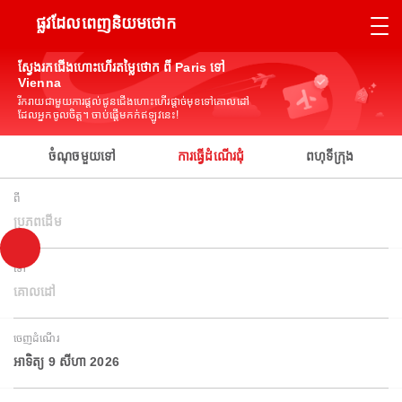
ផ្លូវដែលពេញនិយមថោក
ស្វែងរកជើងហោះហើរតម្លៃថោក ពី Paris ទៅ
Vienna
រីករាយជាមួយការផ្តល់ជូនជើងហោះហើរផ្តាច់មុខទៅគោលដៅ
ដែលអ្នកចូលចិត្ត។ ចាប់ផ្តើមកក់ឥឡូវនេះ!
ចំណុចមួយទៅ
ការធ្វើដំណើរជុំ
ពហុទីក្រុង
ពី
ប្រភពដើម
ទៅ
គោលដៅ
ចេញដំណើរ
អាទិត្យ 9 សីហា 2026