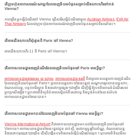
តើក្រុមហ៊ុនអាកាសចរណ៍ណាខ្លះដែលពេញនិយមបំផុតសម្រាប់ជើងហោះហើរទៅកាន់
Vienna?
ភាគច្រើនអ្នកធ្វើដំណើរទៅ Vienna ជ្រើសរើសធ្វើដំណើរជាមួយ
Austrian Airlines
,
EVA Air
,
Thai Airways
ដែលជាក្រុមហ៊ុនអាកាសចរណ៍ពេញនិយមបំផុតសម្រាប់ទិសដៅនេះ។
តើមានជើងហោះហើរប៉ុន្មានពី Paris ទៅ Vienna?
មានជើងហោះហើរ 11 ពី Paris ទៅ Vienna។
តើអាកាសយានដ្ឋានចេញដំណើរដែលពេញនិយមបំផុតនៅ Paris មានអ្វីខ្លះ?
អាកាសយានដ្ឋានឆារលេស ដេ ហ្គោល
,
អាកាសយានដ្ឋានឧរលី
គឺជាព្រលានយន្តហោះចេញដំណើរ
ដែលពេញនិយមបំផុតនៅ Paris។ ព្រលានយន្តហោះទាំងនេះផ្តល់ សណ្ឋាគារព្រលានយន្តហោះ,
ចំណតរថយន្ត, បន្ទប់អធិស្ឋាន និងសេវាកម្មផ្សេងៗជាច្រើន ដើម្បីធ្វើឱ្យបទពិសោធន៍ដំណើររបស់
អ្នកប្រសើរឡើង។ អ្នកអាចពិនិត្យព័ត៌មានលម្អិតអំពីសេវាកម្ម និងប្លង់តំបន់តែរបស់តំបន់
អាកាសយានដ្ឋានទាំងនេះបាន។
តើអាកាសយានដ្ឋានមកដល់ដែលពេញនិយមបំផុតនៅ Vienna មានអ្វីខ្លះ?
Vienna International Airport
គឺជាអាកាសយានដ្ឋានមកដល់ដែលពេញនិយមបំផុតនៅ
Vienna។ អាកាសយានដ្ឋានទាំងនេះផ្តល់ជូន តាក់ស៊ី, សេវាកម្មប្តូររូបិយប័ណ្ណ, ចំណតរថយន្ត
និងសេវាកម្មផ្សេងៗជាច្រើន ដើម្បីបង្កើនបទពិសោធន៍ធ្វើដំណើររបស់អ្នក។ អ្នកអាចពិនិត្យមើល