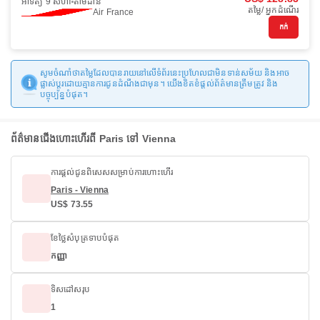
អាទិត្យ 9 សីហា
តាមដាន
តម្លៃ/ អ្នកដំណើរ
Air France
កក់
សូមចំណាំថាតម្លៃដែលបានរាយនៅលើទំព័រនេះប្រហែលជាមិនទាន់សម័យ និងអាច
ផ្លាស់ប្តូរដោយគ្មានការជូនដំណឹងជាមុន។ យើងខិតខំផ្តល់ព័ត៌មានត្រឹមត្រូវ និង
បច្ចុប្បន្នបំផុត។
ព័ត៌មានជើងហោះហើរពី Paris ទៅ Vienna
ការផ្តល់ជូនពិសេសសម្រាប់ការហោះហើរ
Paris - Vienna
US$ 73.55
ខែថ្លៃសំបុត្រទាបបំផុត
កញ្ញា
ទិសដៅសរុប
1