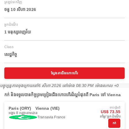
ត្រឡប់មកវិញ
ចន្ទ 10 សីហា 2026
អ្នកដំណើរ
1 មនុស្សពេញវ័យ
Class
សេដ្ឋកិច្ច
ស្វែងរកជើងហោះហើរ
បច្ចុប្បន្នភាពចុងក្រោយនៅ
6 សីហា 2026 នៅ​ម៉ោង 08:30 PM ម៉ោង​សកល +0
កក់ និងទទួលបានកិច្ចព្រមព្រៀងជើងហោះហើរដ៏ល្អបំផុតពី Paris ទៅ Vienna
Paris (ORY)
Vienna (VIE)
ចាប់ផ្ដើមពី
US$ 73.55
អង្គារ 8 កញ្ញា
តាមដាន
តម្លៃ/ អ្នកដំណើរ
Transavia France
កក់