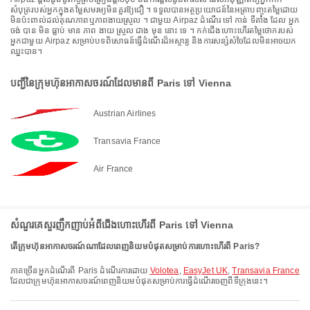
សំបុត្ររបស់អ្នកក្នុងតម្លៃសមរម្យមិនគួរឱ្យជឿ ។ ទទួលបានអត្ថប្រយោជន៍នៃអត្រាបញ្ចុះតម្លៃដោយ
មិនប៉ះពាល់ដល់គុណភាពឬភាពងាយស្រួល ។ ជាមួយ Airpaz ដំណើរ ទៅ កាន់ ទីតាំង ដែល អ្នក
ចង់ បាន មិន ធ្លាប់ មាន ភាព ងាយ ស្រួល ជាង មុន នោះ ទេ ។ កក់ជើងហោះហើរតម្លៃថោករបស់
អ្នកជាមួយ Airpaz សម្រាប់បទពិសោធន៍ធ្វើដំណើរដ៏អស្ចារ្យ និងការសន្សំសំចៃដែលមិនអាចយក
ឈ្នះបាន។
បញ្ជីនៃក្រុមហ៊ុនអាកាសចរណ៍ដែលមានពី Paris ទៅ Vienna
Austrian Airlines
Transavia France
Air France
សំណួរគេសួរញឹកញាប់អំពីជើងហោះហើរពី Paris ទៅ Vienna
តើក្រុមហ៊ុនអាកាសចរណ៍ណាដែលពេញនិយមបំផុតសម្រាប់ការហោះហើរពី Paris?
ភាគច្រើនអ្នកដំណើរពី Paris ដំណើរការដោយ
Volotea
,
EasyJet UK
,
Transavia France
ដែលជាក្រុមហ៊ុនអាកាសចរណ៍ពេញនិយមបំផុតសម្រាប់ការធ្វើដំណើរចេញពីទីក្រុងនេះ។