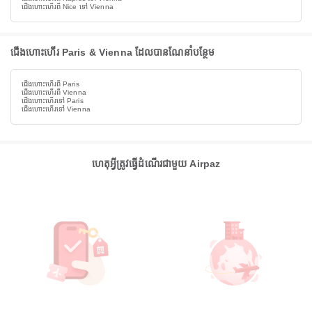
ជើងហោះហើរពី Nice ទៅ Vienna
ជើងហោះហើរ Paris & Vienna ដែលបានណែនាំបន្ថែម
ជើងហោះហើរពី Paris
ជើងហោះហើរពី Vienna
ជើងហោះហើរទៅ Paris
ជើងហោះហើរទៅ Vienna
ហេតុអ្វីត្រូវធ្វើដំណើរជាមួយ Airpaz