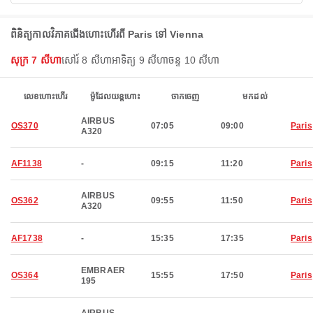
ពិនិត្យកាលវិភាគជើងហោះហើរពី Paris ទៅ Vienna
សុក្រ 7 សីហា
សៅរ៍ 8 សីហា
អាទិត្យ 9 សីហា
ចន្ទ 10 សីហា
លេខហោះហើរ
ម៉ូដែលយន្តហោះ
ចាកចេញ
មកដល់
AIRBUS
OS370
07:05
09:00
Paris
A320
AF1138
-
09:15
11:20
Paris
AIRBUS
OS362
09:55
11:50
Paris
A320
AF1738
-
15:35
17:35
Paris
EMBRAER
OS364
15:55
17:50
Paris
195