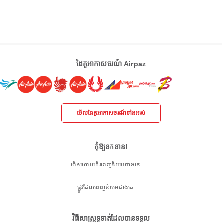
ដៃគូអាកាសចរណ៍ Airpaz
មើលដៃគូអាកាសចរណ៍ទាំងអស់
កុំឱ្យខកខាន!
ជើងហោះហើរពេញនិយមជាងគេ
ផ្លូវដែលពេញនិយមជាងគេ
វិធីសាស្ត្រទូទាត់ដែលបានទទួល