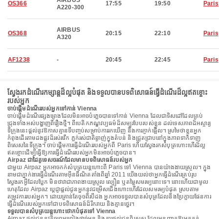
AIRBUS
OS366
17:55
19:50
Paris
A220-300
AIRBUS
OS368
20:15
22:10
Paris
A320
AF1238
-
20:45
22:45
Paris
ស្វែងរកដំណើរកម្សាន្តដ៏ល្អបំផុត និងទទួលបានបទពិសោធន៍ធ្វើដំណើរដ៏ល្អឥតខ្ចោះ
របស់អ្នក
ចាប់ផ្តើមដំណើររបស់អ្នកទៅកាន់ Vienna
ចាប់ផ្តើមដំណើរផ្សងព្រេងដែលមិនអាចបំភ្លេចបានទៅកាន់ Vienna ដែលជាទិសដៅដែលគ្រប់
ជ្រុងទាំងអស់បង្ហាញពីរឿងថ្មី។ ពីបេតិកភណ្ឌវប្បធម៌ដ៏សម្បូរបែបរបស់ខ្លួន ដល់ទេសភាពដ៏អស្ចារ្យ
ទីក្រុងនេះផ្តល់នូវឱកាសគ្មានទីបញ្ចប់សម្រាប់ការរកឃើញ និងការភ្ញាក់ផ្អើល។ ស្រមៃថាខ្លួនអ្នក
កំពុងដើរតាមដងផ្លូវដ៏រស់រវើក ភ្លក់រស់ជាតិឆ្ងាញ់ក្នុងតំបន់ និងជ្រួតជ្រាបនៅក្នុងភាពទាក់ទាញ
ពិសេសនៃទីក្រុង។ ចាប់ផ្តើមការធ្វើដំណើររបស់អ្នកពី Paris ហើយស្វែងរកសំបុត្រហោះហើរដ៏ល្អ
ឥតខ្ចោះដើម្បីធ្វើឱ្យការធ្វើដំណើររបស់អ្នកមិនអាចបំភ្លេចបាន។
Airpaz ជាដៃគូទេសចរណ៍ដែលមានបទពិសោធន៍របស់អ្នក
ជាមួយ Airpaz អ្នកអាចកក់សំបុត្រយន្តហោះពី Paris ទៅ Vienna បានយ៉ាងងាយស្រួល។ ក្នុង
នាមជាភ្នាក់ងារធ្វើដំណើរតាមអ៊ីនធឺណិតតាំងពីឆ្នាំ 2011 យើងយល់ថាអ្នកធ្វើដំណើរគ្រប់រូប
ស្វែងរកអ្វីដែលប្លែក មិនថាវាជាភាពងាយស្រួល ល្បឿន ឬតម្លៃសមរម្យនោះទេ។ នោះហើយជាមូល
ហេតុដែល Airpaz ប្តេជ្ញាផ្តល់ជូនអ្នកនូវជម្រើសជើងហោះហើរដែលសមរម្យបំផុត ស្របតាម
តម្រូវការរបស់អ្នក។ ដោយគ្រាន់តែចុចពីរបីដង អ្នកអាចទទួលបានសំបុត្រដែលនឹងប្រែក្លាយផែនការ
ធ្វើដំណើររបស់អ្នកទៅជាបទពិសោធន៍ដ៏រីករាយ និងគ្មានថ្នេរ។
ទទួលបានសំបុត្រយន្តហោះថោកបំផុតទៅ Vienna
Airpaz ផ្តល់ជូននូវកិច្ចព្រមព្រៀងផ្តាច់មុខ និងការផ្តល់ជូនពិសេស ដែលអនុញ្ញាតឱ្យអ្នកកក់