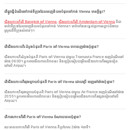
តើផ្លូវធ្វើដំណើរទៅកាន់ទីក្រុងដែលពេញនិយមបំផុតទៅកាន់ Vienna មានអ្វីខ្លះ?
ជើងហោះហើរពី Bangkok ទៅ Vienna
,
ជើងហោះហើរពី Amsterdam ទៅ Vienna
គឺជា
មាគ៌ាទីក្រុងដែលពេញនិយមបំផុតទៅកាន់ Vienna។ មាគ៌ាទាំងនេះផ្តល់នូវការតភ្ជាប់ដ៏ងាយ
ស្រួលពីទីក្រុងសំខាន់ៗ។
តើជើងហោះហើរ ដំបូងបំផុតពី Paris ទៅ Vienna ចាកចេញម៉ោងប៉ុន្មាន?
ជើងហោះហើរដំបូងបំផុតពី Paris ទៅ Vienna ជាមួយ Transavia France ចេញដំណើរនៅ
ម៉ោង 06:00។ អ្នកអាចមើលកាលវិភាគនេះ និងប្រៀបធៀបជម្រើសជើងហោះហើរផ្សេងទៀត
នៅលើ Airpaz។
តើជើងហោះហើរចុងក្រោយបំផុតពី Paris ទៅ Vienna ដោយប្រើ ចេញនៅម៉ោងប៉ុន្មាន?
ជើងហោះហើរចុងក្រោយបំផុតពី Paris ទៅ Vienna ជាមួយ Air France ចេញដំណើរនៅម៉ោង
20:55។ អ្នកអាចមើលកាលវិភាគនេះ និងប្រៀបធៀបជម្រើសជើងហោះហើរផ្សេងទៀតនៅលើ
Airpaz។
តើការហោះហើរពី Paris ទៅ Vienna ចំណាយពេលប៉ុន្មាន?
រយៈពេលហោះហើរពី Paris ទៅ Vienna គឺប្រហែល 2ម៉ោង 4នាទី។